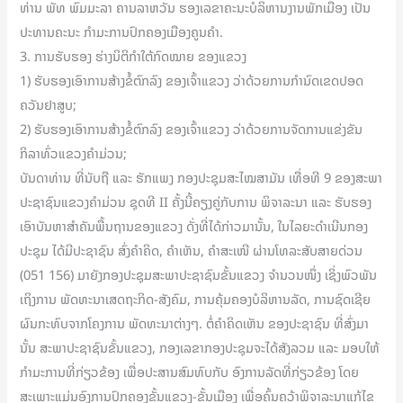
ທ່ານ ພັທ ພົມມະລາ ຄານລາຫວັນ ຮອງເລຂາຄະນະບໍລິຫານງານພັກເມືອງ ເປັນ
ປະທານຄະນະ ກຳມະການປົກຄອງເມືອງຄູນຄໍາ.
3. ການຮັບຮອງ ຮ່າງນິຕິກໍາໃຕ້ກົດໝາຍ ຂອງແຂວງ
1) ຮັບຮອງເອົາການສ້າງຂໍ້ຕົກລົງ ຂອງເຈົ້າແຂວງ ວ່າດ້ວຍການກໍານົດເຂດປອດ
ຄວັນຢາສູບ;
2) ຮັບຮອງເອົາການສ້າງຂໍ້ຕົກລົງ ຂອງເຈົ້າແຂວງ ວ່າດ້ວຍການຈັດການແຂ່ງຂັນ
ກິລາທົ່ວແຂວງຄໍາມ່ວນ;
ບັນດາທ່ານ ທີ່ນັບຖື ແລະ ຮັກແພງ ກອງປະຊຸມສະໄໝສາມັນ ເທື່ອທີ 9 ຂອງສະພາ
ປະຊາຊົນແຂວງຄຳມ່ວນ ຊຸດທີ II ຄັ້ງນີ້ຄຽງຄູ່ກັບການ ພິຈາລະນາ ແລະ ຮັບຮອງ
ເອົາບັນຫາສໍາຄັນພື້ນຖານຂອງແຂວງ ດັ່ງທີ່ໄດ້ກ່າວມານັ້ນ, ໃນໄລຍະດໍາເນີນກອງ
ປະຊຸມ ໄດ້ມີປະຊາຊົນ ສົ່ງຄໍາຄິດ, ຄໍາເຫັນ, ຄໍາສະເໜີ ຜ່ານໂທລະສັບສາຍດ່ວນ
(051 156) ມາຍັງກອງປະຊຸມສະພາປະຊາຊົນຂັ້ນແຂວງ ຈໍານວນໜຶ່ງ ເຊິ່ງພົວພັນ
ເຖິງການ ພັດທະນາເສດຖະກິດ-ສັງຄົມ, ການຄຸ້ມຄອງບໍລິຫານລັດ, ການຊົດເຊີຍ
ຜົນກະທົບຈາກໂຄງການ ພັດທະນາຕ່າງໆ. ຕໍ່ຄໍາຄິດເຫັນ ຂອງປະຊາຊົນ ທີ່ສົ່ງມາ
ນັ້ນ ສະພາປະຊາຊົນຂັ້ນແຂວງ, ກອງເລຂາກອງປະຊຸມຈະໄດ້ສັງລວມ ແລະ ມອບໃຫ້
ກໍາມະການທີ່ກ່ຽວຂ້ອງ ເພື່ອປະສານສົມທົບກັບ ອົງການລັດທີ່ກ່ຽວຂ້ອງ ໂດຍ
ສະເພາະແມ່ນອົງການປົກຄອງຂັ້ນແຂວງ-ຂັ້ນເມືອງ ເພື່ອຄົ້ນຄວ້າພິຈາລະນາແກ້ໄຂ