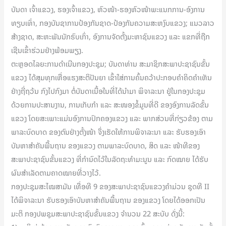
ບັນດາ ເຈົ້າແຂວງ, ຮອງເຈົ້າແຂວງ, ຫົວໜ້າ-ຮອງຫົວໜ້າພະແນກການ-ອົງການ
ທຽບເທົ່າ, ກອງບັນຊາການປ້ອງກັນຊາດ-ປ້ອງກັນຄວາມສະຫງົບແຂວງ; ແນວລາວ
ສ້າງຊາດ, ສະຫະພັນນັກຮົບເກົ່າ, ອົງການຈັດຕັ້ງມະຫາຊົນແຂວງ ແລະ ແຂກທີ່ຖືກ
ເຊີນເຂົ້າຮ່ວມຢ່າງພ້ອມພຽງ.
ຕະຫຼອດໄລຍະການດໍາເນີນກອງປະຊຸມ; ບັນດາທ່ານ ສະມາຊິກສະພາປະຊາຊົນຂັ້ນ
ແຂວງ ໄດ້ສຸມທຸກເຫື່ອແຮງສະຕິປັນຍາ ເຂົ້າໃສ່ການຄົ້ນຄວ້າປະກອບຄໍາຄິດຄໍາເຫັນ
ຢ່າງຖີ່ຖວ້ນ ກົງໄປກົງມາ ຕໍ່ບັນດາເນື້ອໃນທີ່ໄດ້ນໍາມາ ພິຈາລະນາ ຢູ່ໃນກອງປະຊຸມ
ດ້ວຍການປະສານງານ, ການເກັບກໍາ ແລະ ສະໜອງຂໍ້ມູນທີ່ດີ ຂອງອົງການລັດຂັ້ນ
ແຂວງ ໂດຍສະເພາະແມ່ນອົງການປົກຄອງແຂວງ ແລະ ພາກສ່ວນທີ່ກ່ຽວຂ້ອງ ຕາມ
ພາລະບົດບາດ ຂອງຕົນຢ່າງຕັ້ງໜ້າ ຈຶ່ງເຮັດໃຫ້ການພິຈາລະນາ ແລະ ຮັບຮອງເອົາ
ບັນຫາສໍາຄັນພື້ນຖານ ຂອງແຂວງ ຕາມພາລະບົດບາດ, ສິດ ແລະ ໜ້າທີຂອງ
ສະພາປະຊາຊົນຂັ້ນແຂວງ ທີ່ກໍານົດໄວ້ໃນລັດຖະທໍາມະນູນ ແລະ ກົດໝາຍ ໄດ້ຮັບ
ຜົນສໍາເລັດຕາມຄາດໝາຍທີ່ວາງໄວ້.
ກອງປະຊຸມສະໄໝສາມັນ ເທື່ອທີ 9 ຂອງສະພາປະຊາຊົນແຂວງຄຳມ່ວນ ຊຸດທີ II
ໄດ້ພິຈາລະນາ ຮັບຮອງເອົາບັນຫາສໍາຄັນພື້ນຖານ ຂອງແຂວງ ໂດຍໄດ້ອອກເປັນ
ມະຕິ ກອງປພຊຸມສະພາປະຊາຊົນຂັ້ນແຂວງ ຈໍານວນ 22 ສະບັບ ດັ່ງນີ້: