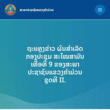
Skip
MAI
to
ສະພາປະຊາຊົນແຂວງຄຳມ່ວນ
ME
content
ຖະແຫຼງຂ່າວ ຜົນສຳເລັດ
ກອງປະຊຸມ ສະໄໝສາມັນ
ເທື່ອທີ 9 ຂອງສະພາ
ປະຊາຊົນແຂວງຄຳມ່ວນ
ຊຸດທີ II.