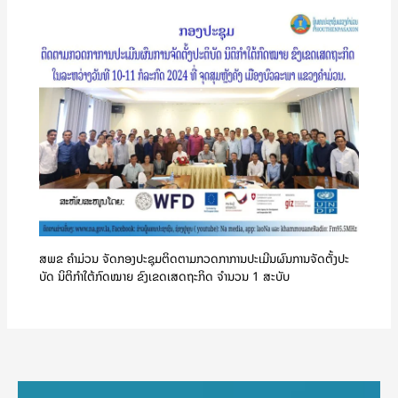
ສພຂ ຄໍາມ່ວນ ຈັດກອງປະຊຸມຕິດຕາມກວດກາການປະເມີນຜົນການຈັດຕັ້ງປະ
ບັດ ນິຕິກຳໃຕ້ກົດໝາຍ ຂົງເຂດເສດຖະກິດ ຈໍານວນ 1 ສະບັບ