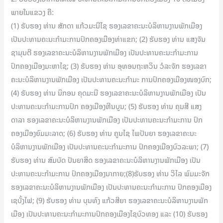
ພາຍໃນແຂວງ ຄື:
(1) ຮັບຮອງ ທ່ານ ສັກດາ ແກ້ວມະນີໄຊ ຮອງເລຂາຄະນະບໍລິຫານງານພັກເມືອງ
ເປັນປະທານຄະນະກຳມະການປົກຄອງເມືອງທ່າແຂກ; (2) ຮັບຮອງ ທ່ານ ແສງຈັນ
ຊາມຸນຕີ ຮອງເລຂາຄະນະບໍລິຫານງານພັກເມືອງ ເປັນປະທານຄະນະກຳມະການ
ປົກຄອງເມືອງມະຫາໄຊ; (3) ຮັບຮອງ ທ່ານ ອຸທອນຖະຫວິນ ວໍລະຈັກ ຮອງເລຂາ
ຄະນະບໍລິຫານງານພັກເມືອງ ເປັນປະທານຄະນະກຳມະ ການປົກຄອງເມືອງໜອງບົກ;
(4) ຮັບຮອງ ທ່ານ ນິກອນ ຄຸດມະນີ ຮອງເລຂາຄະນະບໍລິຫານງານພັກເມືອງ ເປັນ
ປະທານຄະນະກຳມະການປົກ ຄອງເມືອງຫີນບູນ; (5) ຮັບຮອງ ທ່ານ ຄຸນສີ ແສງ
ດາລາ ຮອງເລຂາຄະນະບໍລິຫານງານພັກເມືອງ ເປັນປະທານຄະນະກຳມະການ ປົກ
ຄອງເມືອງຍົມມະລາດ; (6) ຮັບຮອງ ທ່ານ ຄູນໄຊ ໄພປັນຍາ ຮອງເລຂາຄະນະ
ບໍລິຫານງານພັກເມືອງ ເປັນປະທານຄະນະກຳມະການ ປົກຄອງເມືອງບົວລະພາ; (7)
ຮັບຮອງ ທ່ານ ສົມບັດ ປັນຍາສິດ ຮອງເລຂາຄະນະບໍລິຫານງານພັກເມືອງ ເປັນ
ປະທານຄະນະກຳມະການ ປົກຄອງເມືອງນາກາຍ;(8)ຮັບຮອງ ທ່ານ ວິໄລ ພົມມະຈັກ
ຮອງເລຂາຄະນະບໍລິຫານງານພັກເມືອງ ເປັນປະທານຄະນະກຳມະການ ປົກຄອງເມືອງ
ເຊບັ້ງໄຟ; (9) ຮັບຮອງ ທ່ານ ບຸນທົງ ແກ້ວສີຍາ ຮອງເລຂາຄະນະບໍລິຫານງານພັກ
ເມືອງ ເປັນປະທານຄະນະກຳມະການປົກຄອງເມືອງໄຊບົວທອງ ແລະ (10) ຮັບຮອງ