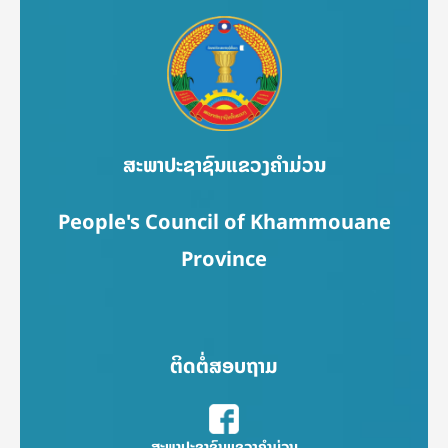
ສະພາປະຊາຊົນແຂວງຄຳມ່ວນ
People's Council of Khammouane
Province
ຕິດຕໍ່ສອບຖາມ
ສະພາປະຊາຊົນແຂວງຄຳມ່ວນ