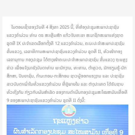
ໃນຕອນເຊົ້າຂອງວັນທີ 4 ສິງຫາ 2025 ນີ້, ທີ່ຫ້ອງປະຊຸມສະພາປະຊາຊົນ
ແຂວງຄຳມ່ວນ ທ່ານ ດຣ ສະເຫຼີມສັກ ແກ້ວຈັນທະລາ ສະມາຊິກສະພາແຫ່ງຊາດ
ຊຸດທີ IX ປະຈໍາເຂດເລືອກຕັ້ງທີ 12 ແຂວງຄໍາມ່ວນ, ຄະນະປະຈໍາສະພາປະຊາຊົນ
ຂັ້ນແຂວງ, ເລຂາທິການສະພາປະຊາຊົນແຂວງຄຳມ່ວນ ຊຸດທີ II, ຫົວໜ້າກອງ
ເລຂານຸການ ກອງປະຊຸມ ໄດ້ຕາງໜ້າຄະນະປະຈຳສະພາປະຊາຊົນ ຂັ້ນແຂວງ ຖະແຫຼງ
ຂ່າວ ເພື່ອແຈ້ງມາຍັງບັນດາທ່ານ ພະນັກງານ, ທະຫານ, ຕຳຫຼວດ, ນັກຮຽນຮູ້-ນັກ
ສຶກສາ, ປັນຍາຊົນ, ກໍາມະກອນ-ກະສິກອນ ຊາວຜູ້ອອກແຮງງານ ແລະ ປະຊາຊົນ
ລາວບັນດາເຜົ່າໃນທົ່ວແຂວງຄຳມ່ວນ ທີ່ຢູ່ພາຍໃນ ແລະ ຕ່າງປະເທດ ໄດ້ຮັບຊາບ
ທົ່ວເຖິງກັນ ກ່ຽວກັບຜົນສໍາເລັດ ຂອງການດໍາເນີນກອງປະຊຸມສະໄໝສາມັນເທື່ອທີ
9 ຂອງສະພາປະຊາຊົນແຂວງຄຳມ່ວນ ຊຸດທີ II ດັ່ງນີ້: