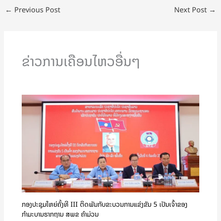
←
Previous Post
Next Post
→
ຂ່າວການເຄືອນໄຫວອື່ນໆ
ກອງປະຊຸມໃຫຍ່ຄັ້ງທີ III ຕິດພັນກັບຂະບວນການແຂ່ງຂັນ 5 ເປັນເຈົ້າຂອງ
ກຳມະບານຮາກຖານ ສພຂ ຄໍາມ່ວນ