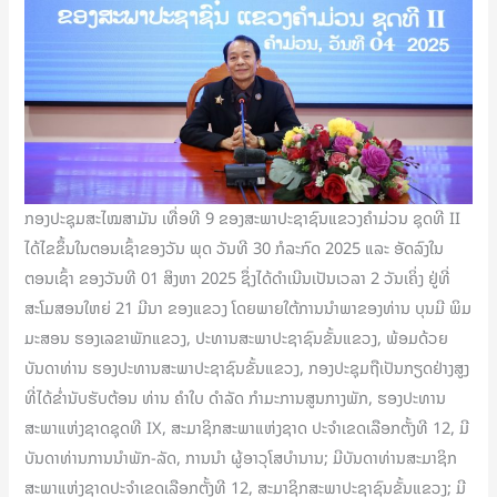
ກອງປະຊຸມສະໄໝສາມັນ ເທື່ອທີ 9 ຂອງສະພາປະຊາຊົນແຂວງຄຳມ່ວນ ຊຸດທີ II
ໄດ້ໄຂຂຶ້ນໃນຕອນເຊົ້າຂອງວັນ ພຸດ ວັນທີ 30 ກໍລະກົດ 2025 ແລະ ອັດລົງໃນ
ຕອນເຊົ້າ ຂອງວັນທີ 01 ສິງຫາ 2025 ຊຶ່ງໄດ້ດໍາເນີນເປັນເວລາ 2 ວັນເຄິ່ງ ຢູ່ທີ່
ສະໂມສອນໃຫຍ່ 21 ມີນາ ຂອງແຂວງ ໂດຍພາຍໃຕ້ການນໍາພາຂອງທ່ານ ບຸນມີ ພິມ
ມະສອນ ຮອງເລຂາພັກແຂວງ, ປະທານສະພາປະຊາຊົນຂັ້ນແຂວງ, ພ້ອມດ້ວຍ
ບັນດາທ່ານ ຮອງປະທານສະພາປະຊາຊົນຂັ້ນແຂວງ, ກອງປະຊຸມຖືເປັນກຽດຢ່າງສູງ
ທີ່ໄດ້ຂໍ່ານັບຮັບຕ້ອນ ທ່ານ ຄໍາໃບ ດໍາລັດ ກໍາມະການສູນກາງພັກ, ຮອງປະທານ
ສະພາແຫ່ງຊາດຊຸດທີ IX, ສະມາຊິກສະພາແຫ່ງຊາດ ປະຈຳເຂດເລືອກຕັ້ງທີ 12, ມີ
ບັນດາທ່ານການນຳພັກ-ລັດ, ການນໍາ ຜູ້ອາວຸໂສບໍານານ; ມີບັນດາທ່ານສະມາຊິກ
ສະພາແຫ່ງຊາດປະຈຳເຂດເລືອກຕັ້ງທີ 12, ສະມາຊິກສະພາປະຊາຊົນຂັ້ນແຂວງ; ມີ