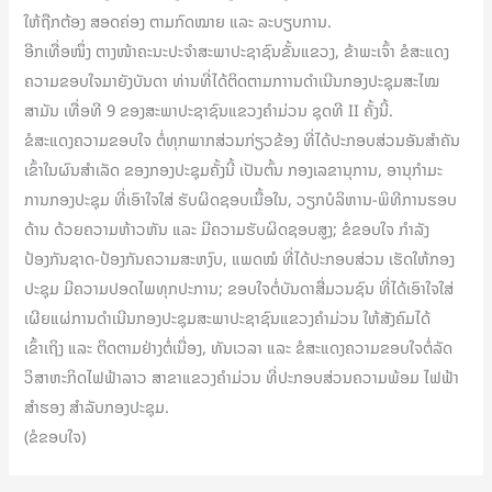
ໃຫ້ຖືກຕ້ອງ ສອດຄ່ອງ ຕາມກົດໝາຍ ແລະ ລະບຽບການ.
ອີກເທື່ອໜຶ່ງ ຕາງໜ້າຄະນະປະຈໍາສະພາປະຊາຊົນຂັ້ນແຂວງ, ຂ້າພະເຈົ້າ ຂໍສະແດງ
ຄວາມຂອບໃຈມາຍັງບັນດາ ທ່ານທີ່ໄດ້ຕິດຕາມກາານດໍາເນີນກອງປະຊຸມສະໄໝ
ສາມັນ ເທື່ອທີ 9 ຂອງສະພາປະຊາຊົນແຂວງຄຳມ່ວນ ຊຸດທີ II ຄັ້ງນີ້.
ຂໍສະແດງຄວາມຂອບໃຈ ຕໍ່ທຸກພາກສ່ວນກ່ຽວຂ້ອງ ທີ່ໄດ້ປະກອບສ່ວນອັນສໍາຄັນ
ເຂົ້າໃນຜົນສໍາເລັດ ຂອງກອງປະຊຸມຄັ້ງນີ້ ເປັນຕົ້ນ ກອງເລຂານຸການ, ອານຸກໍາມະ
ການກອງປະຊຸມ ທີ່ເອົາໃຈໃສ່ ຮັບຜິດຊອບເນື້ອໃນ, ວຽກບໍລິຫານ-ພິທີການຮອບ
ດ້ານ ດ້ວຍຄວາມຫ້າວຫັນ ແລະ ມີຄວາມຮັບຜິດຊອບສູງ; ຂໍຂອບໃຈ ກໍາລັງ
ປ້ອງກັນຊາດ-ປ້ອງກັນຄວາມສະຫງົບ, ແພດໝໍ ທີ່ໄດ້ປະກອບສ່ວນ ເຮັດໃຫ້ກອງ
ປະຊຸມ ມີຄວາມປອດໄພທຸກປະການ; ຂອບໃຈຕໍ່ບັນດາສື່ມວນຊົນ ທີ່ໄດ້ເອົາໃຈໃສ່
ເຜີຍແຜ່ການດໍາເນີນກອງປະຊຸມສະພາປະຊາຊົນແຂວງຄໍາມ່ວນ ໃຫ້ສັງຄົມໄດ້
ເຂົ້າເຖິງ ແລະ ຕິດຕາມຢ່າງຕໍ່ເນື່ອງ, ທັນເວລາ ແລະ ຂໍສະແດງຄວາມຂອບໃຈຕໍ່ລັດ
ວິສາຫະກິດໄຟຟ້າລາວ ສາຂາແຂວງຄໍາມ່ວນ ທີ່ປະກອບສ່ວນຄວາມພ້ອມ ໄຟຟ້າ
ສຳຮອງ ສໍາລັບກອງປະຊຸມ.
(ຂໍຂອບໃຈ)