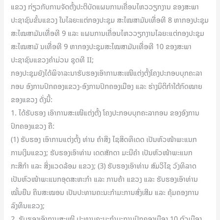
ແຂວງ ກ່ຽວກັບການຈັດຕັ້ງປະຕິບັດແຜນການເຄື່ອນໄຫວວຽກງານ ຂອງສະພາ
ປະຊາຊົນຂັ້ນແຂວງ ໃນໄລຍະແຕ່ກອງປະຊຸມ ສະໄໝສາມັນເທື່ອທີ 8 ຫາກອງປະຊຸມ
ສະໄໝສາມັນເທື່ອທີ 9 ແລະ ແຜນການເຄື່ອນໄຫວວຽກງານໄລຍະແຕ່ກອງປະຊຸມ
ສະໄໝສາມັ ນເທື່ອທີ 9 ຫາກອງປະຊຸມສະໄໝສາມັນເທື່ອທີ 10 ຂອງສະພາ
ປະຊາຊົນແຂວງຄໍາມ່ວນ ຊຸດທີ II;
ກອງປະຊຸມຍັງໄດ້ພິຈາລະນາຮັບຮອງເອົາການສະເໜີແຕ່ງຕັ້ງໂຄງປະກອບບຸກຄະລາ
ກອນ ອົງການປົກຄອງແຂວງ-ອົງການປົກຄອງເມືອງ ແລະ ຮ່າງນິຕິກໍາໃຕ້ກົດໝາຍ
ຂອງແຂວງ ດັ່ງນີ້:
1. ໄດ້ຮັບຮອງ ເອົາການສະເໜີແຕ່ງຕັ້ງ ໂຄງປະກອບບຸກຄະລາກອນ ຂອງອົງການ
ປົກຄອງແຂວງ ຄື:
(1) ຮັບຮອງ ເອົາການແຕ່ງຕັ້ງ ທ່ານ ຄຳສິງ ໄຊສິດທິເດດ ເປັນຫົວໜ້າພະແນກ
ການເງິນແຂວງ; ຮັບຮອງເອົາທ່ານ ເດດສັກດາ ມະນີຄຳ ເປັນຫົວໜ້າພະແນກ
ກະສິກຳ ແລະ ສິ່ງແວດລ້ອມ ແຂວງ; (3) ຮັບຮອງເອົາທ່ານ ສົມວິໄຊ ວົງທິລາດ
ເປັນຫົວໜ້າພະແນກອຸດສະຫະກຳ ແລະ ການຄ້າ ແຂວງ ແລະ ຮັບຮອງເອົາທ່ານ
ໝັ້ນຍືນ ຄິນສະໝອນ ເປັນປະທານຄະນະກຳມະການສົ່ງເສີມ ແລະ ຄຸ້ມຄອງການ
ລົງທຶນແຂວງ;
2. ຮັບຮອງເອົາການສະເໜີ ປະທານຄະນະກຳມະການປົກຄອງເມືອງ 10 ຕົວເມືອງ