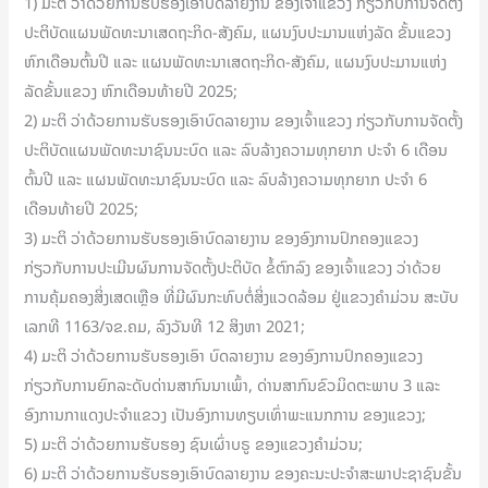
1) ມະຕິ ວ່າດ້ວຍການຮັບຮອງເອົາບົດລາຍງານ ຂອງເຈົ້າແຂວງ ກ່ຽວກັບການຈັດຕັ້ງ
ປະຕິບັດແຜນພັດທະນາເສດຖະກິດ-ສັງຄົມ, ແຜນງົບປະມານແຫ່ງລັດ ຂັ້ນແຂວງ
ຫົກເດືອນຕົ້ນປີ ແລະ ແຜນພັດທະນາເສດຖະກິດ-ສັງຄົມ, ແຜນງົບປະມານແຫ່ງ
ລັດຂັ້ນແຂວງ ຫົກເດືອນທ້າຍປີ 2025;
2) ມະຕິ ວ່າດ້ວຍການຮັບຮອງເອົາບົດລາຍງານ ຂອງເຈົ້າແຂວງ ກ່ຽວກັບການຈັດຕັ້ງ
ປະຕິບັດແຜນພັດທະນາຊົນນະບົດ ແລະ ລົບລ້າງຄວາມທຸກຍາກ ປະຈຳ 6 ເດືອນ
ຕົ້ນປີ ແລະ ແຜນພັດທະນາຊົນນະບົດ ແລະ ລົບລ້າງຄວາມທຸກຍາກ ປະຈຳ 6
ເດືອນທ້າຍປີ 2025;
3) ມະຕິ ວ່າດ້ວຍການຮັບຮອງເອົາບົດລາຍງານ ຂອງອົງການປົກຄອງແຂວງ
ກ່ຽວກັບການປະເມີນຜົນການຈັດຕັ້ງປະຕິບັດ ຂໍ້ຕົກລົງ ຂອງເຈົ້າແຂວງ ວ່າດ້ວຍ
ການຄຸ້ມຄອງສິ່ງເສດເຫຼືອ ທີ່ມີຜົນກະທົບຕໍ່ສິ່ງແວດລ້ອມ ຢູ່ແຂວງຄຳມ່ວນ ສະບັບ
ເລກທີ 1163/ຈຂ.ຄມ, ລົງວັນທີ 12 ສິງຫາ 2021;
4) ມະຕິ ວ່າດ້ວຍການຮັບຮອງເອົາ ບົດລາຍງານ ຂອງອົງການປົກຄອງແຂວງ
ກ່ຽວກັບການຍົກລະດັບດ່ານສາກົນນາເພົ້າ, ດ່ານສາກົນຂົວມິດຕະພາບ 3 ແລະ
ອົງການກາແດງປະຈຳແຂວງ ເປັນອົງການທຽບເທົ່າພະແນກການ ຂອງແຂວງ;
5) ມະຕິ ວ່າດ້ວຍການຮັບຮອງ ຊົນເຜົ່າບຣູ ຂອງແຂວງຄໍາມ່ວນ;
6) ມະຕິ ວ່າດ້ວຍການຮັບຮອງເອົາບົດລາຍງານ ຂອງຄະນະປະຈຳສະພາປະຊາຊົນຂັ້ນ