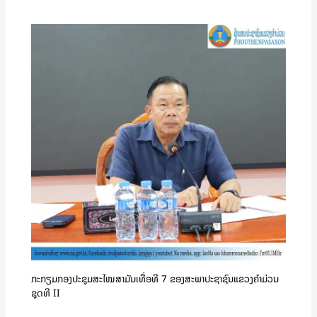
ກະກຽມກອງປະຊຸມສະໄໝສາມັນເທື່ອທີ 7 ຂອງສະພາປະຊາຊົນແຂວງຄໍາມ່ວນ
ຊຸດທີ II