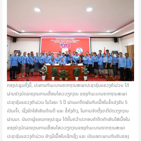
ກອງປະຊຸມຄັ້ງນີ້, ປະທານກຳມະບານຮາກຖານສະພາປະຊາຊົນແຂວງຄໍາມ່ວນ ໄດ້
ຜ່ານຮ່າງບົດລາຍງານການເຄື່ອນໄຫວວຽກງານ ຂອງກຳມະບານຮາກຖານສະພາ
ປະຊາຊົນແຂວງຄໍາມ່ວນ ໃນໄລຍະ 5 ປີ ຜ່ານມາຕິດພັນກັບເນື້ອໃນຂໍ້ແຂ່ງຂັນ 5
ເປັນເຈົ້າ, ເຊິ່ງຍົກໃຫ້ເຫັນດ້ານດີ ແລະ ຂໍ້ຄົງຄ້າງ, ໃນການຈັດຕັ້ງປະຕິບັດວຽກງານ
ຜ່ານມາ. ບັນດາຜູ້ແທນກອງປະຊຸມ ໄດ້ຄົ້ນຄວ້າປະກອບຄຳຄິດຄຳເຫັນໃສ່ເນື້ອໃນ
ຂອງຮ່າງບົດລາຍງານການເຄື່ອນໄຫວວຽກງານຂອງກຳມະບານຮາກຖານສະພາ
ປະຊາຊົນແຂວງຄໍາມ່ວນ ຢ່າງມີເນື້ອໃນເລິກເຊິ່ງ ແລະ ເປັນເອກະພາບກັນຮັບຮອງ