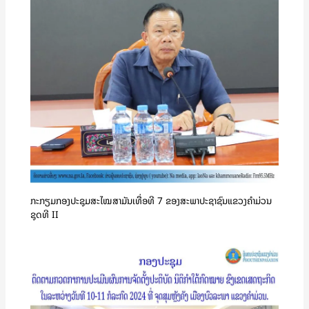
ກະກຽມກອງປະຊຸມສະໄໝສາມັນເທື່ອທີ 7 ຂອງສະພາປະຊາຊົນແຂວງຄໍາມ່ວນ
ຊຸດທີ II