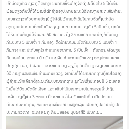
ເອົາບົດດັ່ງກ່າວທັງວາງທິດທາງແຜນການທີ່ຈະຕ້ອງຈັດຕັ້ງປະຕິບັດໃນ 5 ປີຕໍ່ໜ້າ.
ພ້ອມດຽວກັນນີ້ກໍ່ໄດ້ຜ່ານຂໍ້ຕົກລົງຂອງປະທານຄະນະບໍລິຫານງານສະຫະພັນກໍາມະ
ບານແຂວງວ່າດ້ວຍການຍ້ອງຍໍຜູ້ທີ່ໄດ້ມີຜົນງານດີເດັ່ນໃນການຈັດຕັ້ງປະຕິບັດ
ວຽກງານກຳມະບານຕິດພັນກັບວຽກງານຂະບວນການແຂ່ງຂັນ 5 ເປັນເຈົ້າ, ບຸກຄົນ
ໄດ້ຮັບການຍ້ອງຍໍມີຈຳນວນ 50 ສະຫາຍ, ຍິງ 25 ສະຫາຍ ແລະ ຍ້ອງຍໍກົມກອງ
ກຳມະບານ 5 ເປັນເຈົ້າ 1 ກົມກອງ, ຕິດປ້າຍນາມມະຍົດກຳມະບານ 5 ເປັນເຈົ້າ 1
ກົມກອງ ແລະ ປະດັບທຸງໄຊກຳມະບານຮາກຖານ 5 ເປັນເຈົ້າ 1 ກົມກອງ, ຜັດປ່ຽນ
ກັນມອບໂດຍ ສະຫາຍ ບົວພັນ ແສງຈັນ ກຳມະການພັກແຂວງ ຮອງປະທານສະພາ
ປະຊາຊົນແຂວງຄໍາມ່ວນ ແລະ ສະຫາຍ ນາງ ວຽງໄຊ ຍົດຕິແພງ ຮອງປະທານຄະນະ
ບໍລິຫານງານສະຫະພັນກຳມະບານແຂວງ, ຈາກນັ້ນກໍ່ໄດ້ຜ່ານມາດຖານເງື່ອນໄຂຂອງ
ຜູ້ລົງສະໝັກເລືອກຕັ້ງຄະນະກໍາມະບານຮາກຖານ ຊຸດໃໝ່ເຊີ່ງປະກອບມີ 5 ສະຫາຍ
ໃນນັ້ນໄດ້ປ່ອນບັດຄັດເລືອກ ແລະ ເຫັນດີເປັນເອກະພາບໃນກອງຊຸມຄັ້ງປະຖົມ
ມະລຶກແຕ່ງຕັ້ງເອົາ 3 ສະຫາຍ ຄື: ສະຫາຍ ວິໄລ ຈັນທະບັນດິດ ເປັນປະທານ
ກຳມະບານຮາກຖານ, ສະຫາຍ ສຸກສົມພອນ ແສງອາລຸນ ເປັນຮອງປະທານທັງເປັນ
ປະທານກວດກາ, ສະຫາຍ ນາງ ທິບພາພອນ ບຸບຜາສິລິ ເປັນຄະນະ.