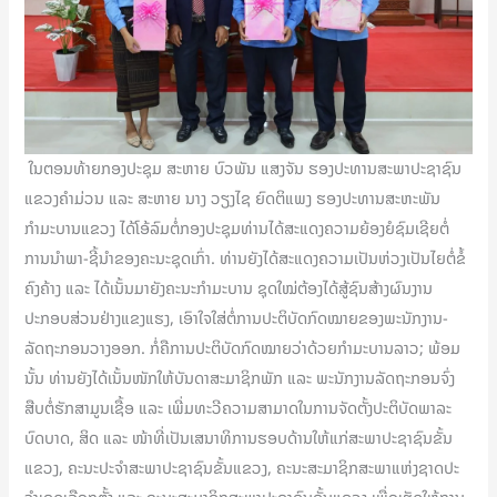
ໃນຕອນທ້າຍກອງປະຊຸມ ສະຫາຍ ບົວພັນ ແສງຈັນ ຮອງປະທານສະພາປະຊາຊົນ
ແຂວງຄໍາມ່ວນ ແລະ ສະຫາຍ ນາງ ວຽງໄຊ ຍົດຕິແພງ ຮອງປະທານສະຫະພັນ
ກຳມະບານແຂວງ ໄດ້ໂອ້ລົມຕໍ່ກອງປະຊຸມທ່ານໄດ້ສະແດງຄວາມຍ້ອງຍໍຊົມເຊີຍຕໍ່
ການນໍາພາ-ຊີ້ນໍາຂອງຄະນະຊຸດເກົ່າ. ທ່ານຍັງໄດ້ສະແດງຄວາມເປັນຫ່ວງເປັນໄຍຕໍ່ຂໍ້
ຄົງຄ້າງ ແລະ ໄດ້ເນັ້ນມາຍັງຄະນະກຳມະບານ ຊຸດໃໝ່ຕ້ອງໄດ້ສູ້ຊົນສ້າງຜົນງານ
ປະກອບສ່ວນຢ່າງແຂງແຮງ, ເອົາໃຈໃສ່ຕໍ່ການປະຕິບັດກົດໝາຍຂອງພະນັກງານ-
ລັດຖະກອນວາງອອກ. ກໍ່ຄືການປະຕິບັດກົດໝາຍວ່າດ້ວຍກຳມະບານລາວ; ພ້ອມ
ນັ້ນ ທ່ານຍັງໄດ້ເນັ້ນໜັກໃຫ້ບັນດາສະມາຊິກພັກ ແລະ ພະນັກງານລັດຖະກອນຈົ່ງ
ສືບຕໍ່ຮັກສາມູນເຊື້ອ ແລະ ເພີ່ມທະວີຄວາມສາມາດໃນການຈັດຕັ້ງປະຕິບັດພາລະ
ບົດບາດ, ສິດ ແລະ ໜ້າທີ່ເປັນເສນາທິການຮອບດ້ານໃຫ້ແກ່ສະພາປະຊາຊົນຂັ້ນ
ແຂວງ, ຄະນະປະຈໍາສະພາປະຊາຊົນຂັ້ນແຂວງ, ຄະນະສະມາຊິກສະພາແຫ່ງຊາດປະ