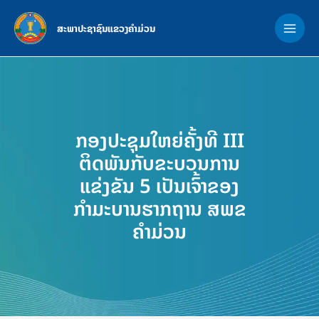
Skip
MAI
to
ສະພາປະຊາຊົນແຂວງຄຳມ່ວນ
ME
content
ກອງປະຊຸມໃຫຍ່ຄັ້ງທີ III
ຕິດພັນກັບຂະບວນການ
ແຂ່ງຂັນ 5 ເປັນເຈົ້າຂອງ
ກຳມະບານຮາກຖານ ສພຂ
ຄໍາມ່ວນ