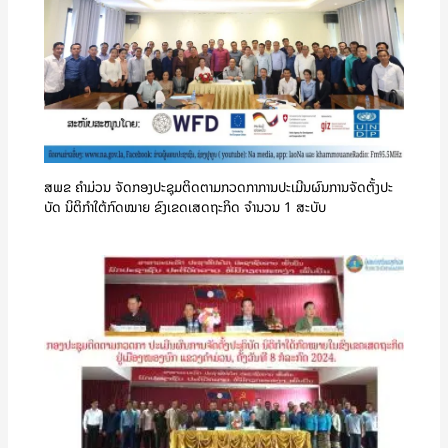
ສພຂ ຄໍາມ່ວນ ຈັດກອງປະຊຸມຕິດຕາມກວດກາການປະເມີນຜົນການຈັດຕັ້ງປະ
ບັດ ນິຕິກຳໃຕ້ກົດໝາຍ ຂົງເຂດເສດຖະກິດ ຈໍານວນ 1 ສະບັບ