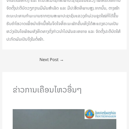
ຈໍາເຂດເລືອກຕັ້ງ ແລະ ຄະນະສະມາຊິກສະພາປະຊາຊົນຂັ້ນແຂວງ ເພື່ອເຮັດໃຫ້ການ
ຈັດຕັ້ງປະຕິບັດວຽກງານມີຜົນສໍາເລັດ ແລະ ມີປະສິດທິພາບສູງ.ຈາກນັ້ນ, ຕາງໜ້າ
ຄະນະປະທານກຳມະບານຮາກຖານສະພາປະຊາຊົນແຂວງຄໍາມ່ວນຊຸດໃໝ່ກໍ່ໄດ້ຂຶ້ນ
ຮັບຄຳໂອວາດເພື່ອນຳເອົາເນື້ອໃນຈິດໃຈທີ່ຄະນະພັກຂັ້ນເທິງໄດ້ສະແດງຄວາມເປັນ
ຫວ່ງເປັນໄຍພ້ອມທັງທິດທາງດັ່ງກ່າວນຳໄປຜັນຂະຫຍາຍ ແລະ ຈັດຕັ້ງປະຕິບັດໃຫ້
ປະກົດຜົນເປັນຈິງໃນຕໍ່ໜ້າ.
Next Post
→
ຂ່າວການເຄືອນໄຫວອື່ນໆ