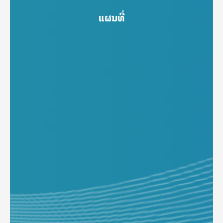
ແຜນທີ່