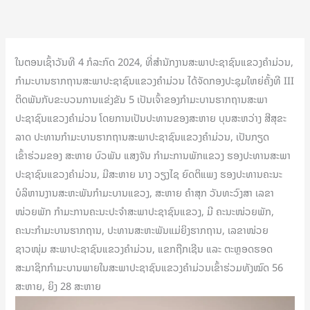
ໃນຕອນເຊົ້າວັນທີ 4 ກໍລະກົດ 2024, ທີ່ສຳນັກງານສະພາປະຊາຊົນແຂວງຄໍາມ່ວນ,
ກຳມະບານຮາກຖານສະພາປະຊາຊົນແຂວງຄໍາມ່ວນ ໄດ້ຈັດກອງປະຊຸມໃຫຍ່ຄັ້ງທີ III
ຕິດພັນກັບຂະບວນການແຂ່ງຂັນ 5 ເປັນເຈົ້າຂອງກຳມະບານຮາກຖານສະພາ
ປະຊາຊົນແຂວງຄໍາມ່ວນ ໂດຍການເປັນປະທານຂອງສະຫາຍ ບຸນສະຫວ່າງ ສີສຸຂະ
ລາດ ປະທານກຳມະບານຮາກຖານສະພາປະຊາຊົນແຂວງຄໍາມ່ວນ, ເປັນກຽດ
ເຂົ້າຮ່ວມຂອງ ສະຫາຍ ບົວພັນ ແສງຈັນ ກຳມະການພັກແຂວງ ຮອງປະທານສະພາ
ປະຊາຊົນແຂວງຄໍາມ່ວນ, ມີສະຫາຍ ນາງ ວຽງໄຊ ຍົດຕິແພງ ຮອງປະທານຄະນະ
ບໍລິຫານງານສະຫະພັນກຳມະບານແຂວງ, ສະຫາຍ ຄໍາສຸກ ວັນທະວົງສາ ເລຂາ
ໜ່ວຍພັກ ກຳມະການຄະນະປະຈໍາສະພາປະຊາຊົນແຂວງ, ມີ ຄະນະໜ່ວຍພັກ,
ຄະນະກຳມະບານຮາກຖານ, ປະທານສະຫະພັນແມ່ຍິງຮາກຖານ, ເລຂາໜ່ວຍ
ຊາວໜຸ່ມ ສະພາປະຊາຊົນແຂວງຄໍາມ່ວນ, ແຂກຖືກເຊີນ ແລະ ຕະຫຼອດຮອດ
ສະມາຊິກກຳມະບານພາຍໃນສະພາປະຊາຊົນແຂວງຄໍາມ່ວນເຂົ້າຮ່ວມທັງໝົດ 56
ສະຫາຍ, ຍິງ 28 ສະຫາຍ