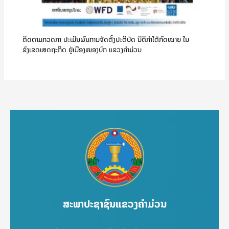
ຕິດຕາມກວດກາ ປະເມີນຜົນການຈັດຕັ້ງປະຕິບັດ ນິຕິກຳໃຕ້ກົດໝາຍ ໃນ
ຂົງເຂດເສດຖະກິດ ຢູ່ເມືອງໜອງບົກ ແຂວງຄໍາມ່ວນ
ສະພາປະຊາຊົນແຂວງຄຳມ່ວນ