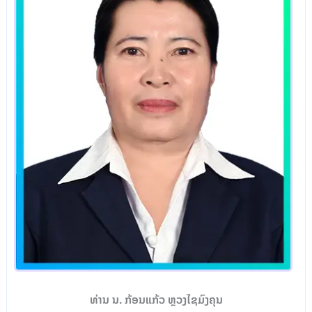
ທ່ານ ນ. ກ້ອນແກ້ວ ຫຼວງໄຊມົງຄຸນ