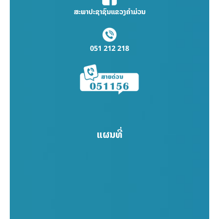
ສະພາປະຊາຊົນແຂວງຄຳມ່ວນ
051 212 218
ແຜນທີ່