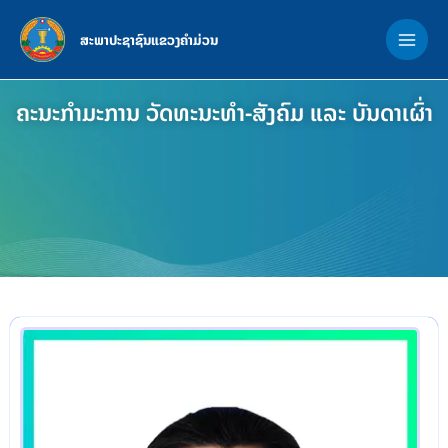
Skip
MAI
to
ສະພາປະຊາຊົນແຂວງຄຳມ່ວນ
ME
content
ຄະນະກຳມະການ ວັດທະນະທຳ-ສັງຄົມ ແລະ ບັນດາເຜົ່າ