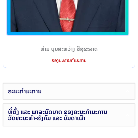
ທ່ານ ບຸນສະຫວ່າງ ສີສຸຂະລາດ
ຮອງປະທານກຳມະການ
ຄະນະກຳມະການ
ທີ່ຕັ້ງ ແລະ ພາລະບົດບາດ ຂອງຄະນະກຳມະການ
ວັດທະນະທຳ-ສັງຄົມ ແລະ ບັນດາເຜົ່າ