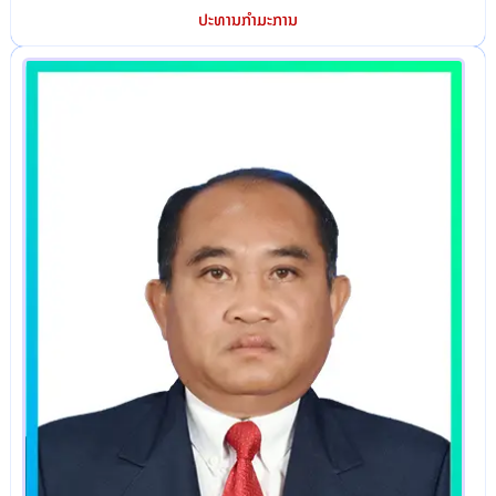
ປະທານກຳມະການ