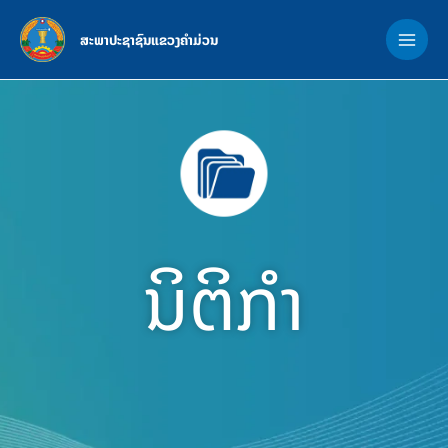
Skip
MAI
to
ສະພາປະຊາຊົນແຂວງຄຳມ່ວນ
ME
content
ນິຕິກຳ