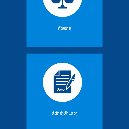
ກົດໝາຍ
ຂໍ້ຕົກລົງເຈົ້າແຂວງ