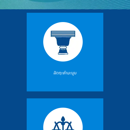
ລັດຖະທຳມະນູນ