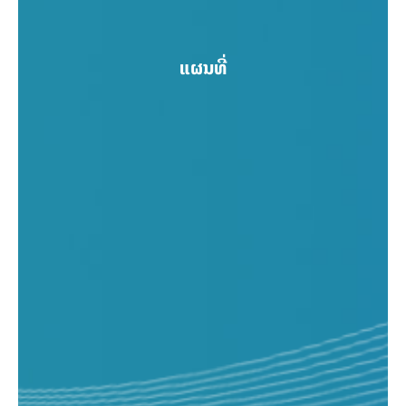
ແຜນທີ່