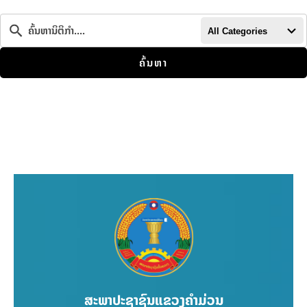
All Categories
ຄົ້ນຫາ
ສະພາປະຊາຊົນແຂວງຄຳມ່ວນ