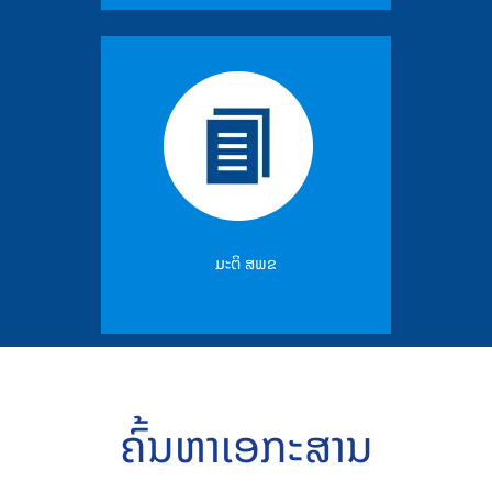
ມະຕິ ສພຂ
ຄົ້ນຫາເອກະສານ