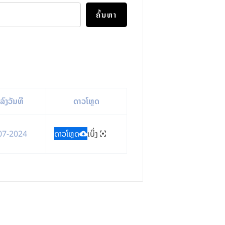
ຄົ້ນຫາ
ລົງວັນທີ
ດາວໂຫຼດ
07-2024
ດາວໂຫຼດ
ເບິ່ງ