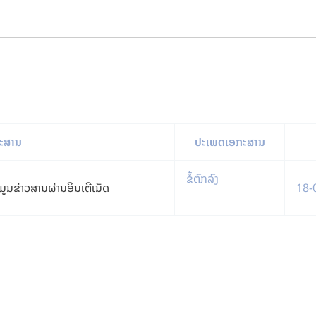
ກະສານ
ປະເພດເອກະສານ
ຂໍ້ຕົກລົງ
ໍ້ມູນຂ່າວສານຜ່ານອິນເຕີເນັດ
18-