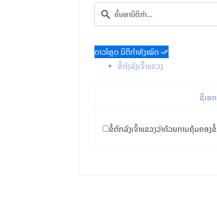
ດາວໂຫຼດ ນິຕິກຳທັງໝົດ
ຂໍ້ຕົງລົງເຈົ້າແຂວງ
ຊື່ເອ
ຂໍ້ຕົກລົງເຈົ້າແຂວງວ່າດ້ວຍການຄຸ້ມຄອງຂ