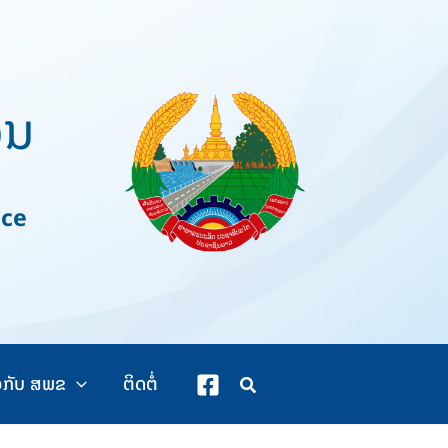
ວນ
nce
ວກັບ ສພຂ
ຕິດຕໍ່