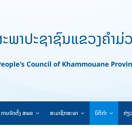
ະພາປະຊາຊົນແຂວງຄຳມ່
ople's Council of Khammouane Provi
ການຈັດຕັ້ງ ສພຂ
ສະມາຊິກສະພາ
ນິຕິກຳ
ກ່ຽ