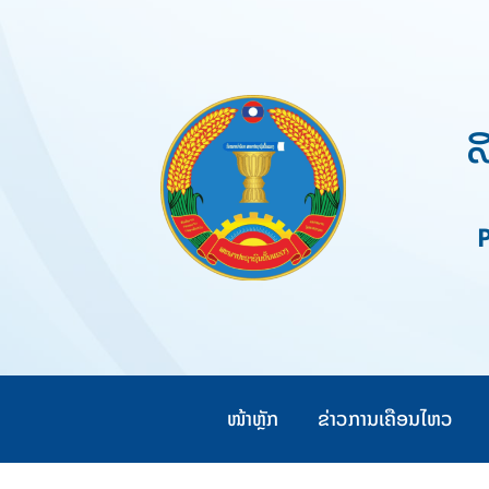
Skip
to
content
ສ
Pe
ໜ້າຫຼັກ
ຂ່າວການເຄືອນໄຫວ