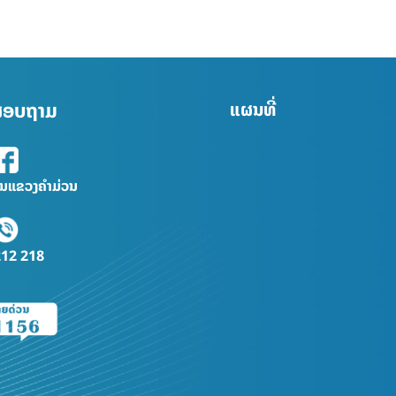
່ສອບຖາມ
ແຜນທີ່
ົນແຂວງຄຳມ່ວນ
212 218