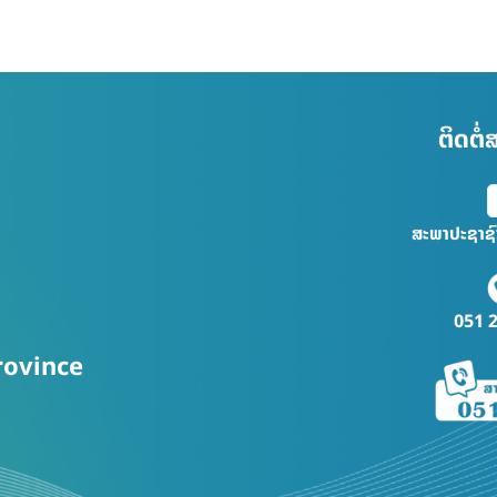
ຕິດຕໍ
ສະພາປະຊາຊ
051 
rovince