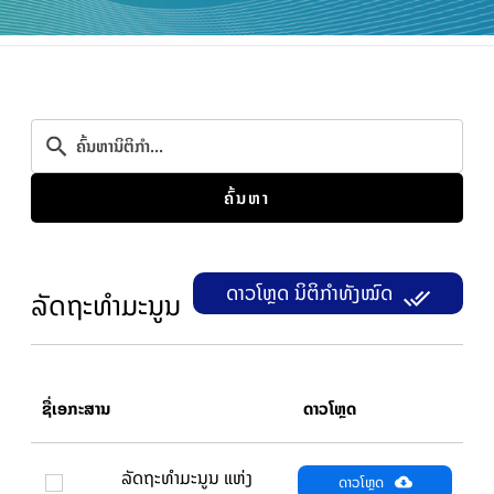
ຄົ້ນຫາ
ດາວໂຫຼດ ນິຕິກຳທັງໝົດ
ລັດຖະທຳມະນູນ
ຊື່ເອກະສານ
ດາວໂຫຼດ
ລັດຖະທຳມະນູນ ແຫ່ງ
ດາວໂຫຼດ