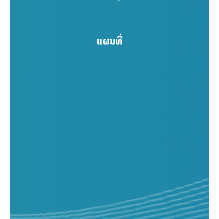
ແຜນທີ່