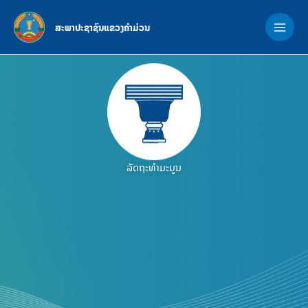
Skip
MAI
to
ສະພາປະຊາຊົນແຂວງຄຳມ່ວນ
ME
content
ລັດຖະທຳມະນູນ