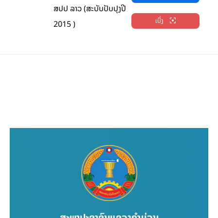
ສປປ ລາວ (ສະບັບປັບປຸງປີ
ເບິ່ງ
2015 )
ສະພາປະຊາຊົນແຂວງຄຳມ່ວນ