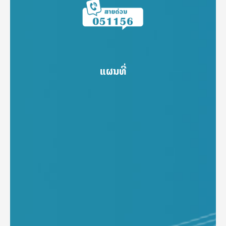
ແຜນທີ່