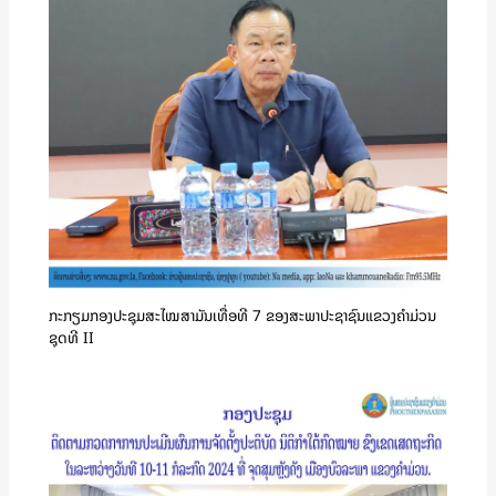
ກະກຽມກອງປະຊຸມສະໄໝສາມັນເທື່ອທີ 7 ຂອງສະພາປະຊາຊົນແຂວງຄໍາມ່ວນ
ຊຸດທີ II