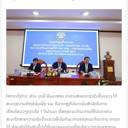
ໂອກາດດັ່ງກ່າວ, ທ່ານ ບຸນມີ ພິມມະສອນ ປະທານສະພາປະຊາຊົນຂັ້ນແຂວງ ໄດ້
ສະແດງຄວາມຍ້ອງຍໍຊົມເຊີຍ ແລະ ຕີລາຄາສູງຕໍ່ບັນດາຜົນສໍາເລັດໃນການ
ເຄື່ອນໄຫວວຽກງານໃນ 1 ປີຜ່ານມາ ທີ່ສອງຄະນະກຳມະການກໍຄືບັນດາທ່ານ
ສະມາຊິກສະພາປະຊາຊົນຂັ້ນແຂວງທີ່ເປັນກໍາມະການຂອງຄະນະກຳມະການ ຍາດມາ
ໄດ້ ພ້ອມທັງມີຄຳເຫັນຊີ້ນຳຕໍ່ທິດທາງແຜນການເຄື່ອນໄຫວວຽກງານຂອງຄະນະ