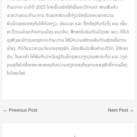
ກຳມະການ ປະຈໍາປີ 2025 ໂດຍເນັ້ນໜັກໃຫ້ເພີ່ມທະວີການປະ ສານສົມທົບ
ລະຫວ່າງຄະນະກຳມະການ ກັບພາກສ່ວນທີ່ກ່ຽວຂ້ອງໃນຂອບເຂດຄວາມ
ຮັບຜິດຊອບຂອງຕົນໃຫ້ກົມກຽວ, ທັນເວລາ ແລະ ຖືກຕ້ອງກັບຕົວຈິງ ແລະ ເພີ່ມ
ທະວີການນໍາພາດ້ານການເມືອງ-ແນວຄິດ, ສຶກສາອົບຮົມດ້ານວິຊາສະ ເພາະ ກໍຄືບໍາ
ລຸງສ້າງພະນັກງານຂອງຄະນະກຳມະການ ໃຫ້ມີຄວາມໜັກແໜ້ນດ້ານຫຼັກໝັ້ນການ
ເມືອງ, ກໍາໄດ້ແນວທາງນະໂຍບາຍຂອງພັກ, ມີຄຸນສົມບັດສິນທໍາປະຕິວັດ, ມີຈັນຍາ
ບັນ, ຈັນຍາທໍາ ໃຫ້ສົມກັບວ່າເປັນຜູ້ຮັບຜິດຊອບວຽກງານເສດຖະກິດ ແລະ ວຽກ
ງານຍຸຕິທໍາເພື່ອຕອບສະໜອງກັບຄວາມຮຽກຮອງຕ້ອງການຂອງໜ້າທີ່ການເມືອງ
ໃນໄລຍະໃໝ່.
←
Previous Post
Next Post
→