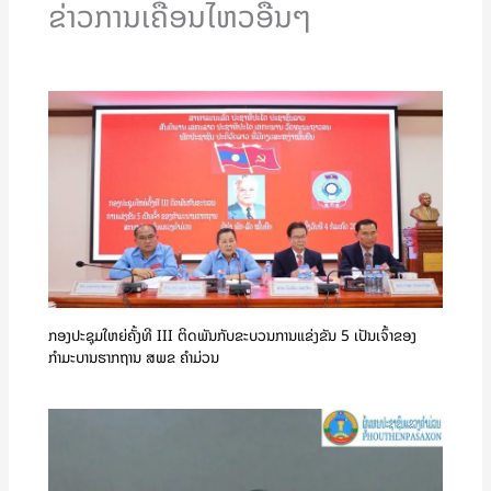
ຂ່າວການເຄືອນໄຫວອື່ນໆ
ກອງປະຊຸມໃຫຍ່ຄັ້ງທີ III ຕິດພັນກັບຂະບວນການແຂ່ງຂັນ 5 ເປັນເຈົ້າຂອງ
ກຳມະບານຮາກຖານ ສພຂ ຄໍາມ່ວນ