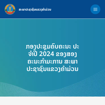
Skip
MAI
to
ສະພາປະຊາຊົນແຂວງຄຳມ່ວນ
ME
content
ກອງປະຊຸມຄົບຄະນະ ປະ
ຈໍາປີ 2024 ຂອງສອງ
ຄະນະກຳມະການ ສະພາ
ປະຊາຊົນແຂວງຄຳມ່ວນ