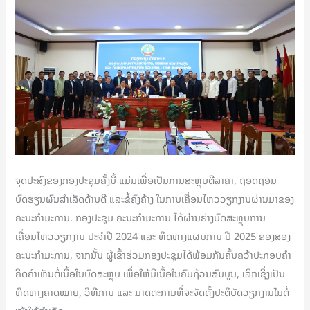
ຈຸດປະສົງຂອງກອງປະຊຸມຄັ້ງນີ້ ແມ່ນເພື່ອເປັນການສະຫຼຸບຕີລາຄາ, ຖອດຖອນ
ບົດຮຽນຜົນສຳເລັດດ້ານດີ ແລະຂໍ້ຄົງຄ້າງ ໃນການເຄື່ອນໄຫວວຽກງານຜ່ານມາຂອງ
ຄະນະກຳມະການ. ກອງປະຊຸມ ຄະນະກຳມະການ ໄດ້ຜ່ານຮ່າງບົດສະຫຼຸບການ
ເຄື່ອນໄຫວວຽກງານ ປະຈຳປີ 2024 ແລະ ທິດທາງແຜນການ ປີ 2025 ຂອງສອງ
ຄະນະກຳມະການ, ຈາກນັ້ນ ຜູ້ເຂົ້າຮ່ວມກອງປະຊຸມໄດ້ພ້ອມກັນຄົ້ນຄວ້າປະກອບຄຳ
ຄິດຄຳເຫັນຕໍ່ເນື້ອໃນບົດສະຫຼຸບ ເພື່ອໃຫ້ມີເນື້ອໃນຄົບຖ້ວນສົມບູນ, ເລິກເຊິ່ງເປັນ
ທິດທາງຄາດໝາຍ, ວິທີການ ແລະ ມາດຕະການທີ່ຈະຈັດຕັ້ງປະຕິບັດວຽກງານໃນຕໍ່