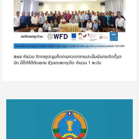
ສພຂ ຄໍາມ່ວນ ຈັດກອງປະຊຸມຕິດຕາມກວດກາການປະເມີນຜົນການຈັດຕັ້ງປະ
ບັດ ນິຕິກຳໃຕ້ກົດໝາຍ ຂົງເຂດເສດຖະກິດ ຈໍານວນ 1 ສະບັບ