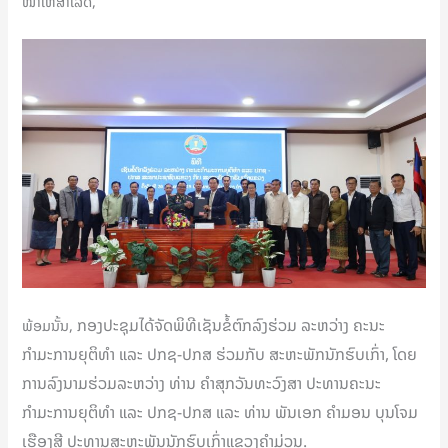
ໜ້າໃຫ້ສຳເລັດ,
ກອງປະຊຸມໄດ້ຈັດພິທີເຊັນຂໍ້ຕົກລົງຮ່ວມ ລະຫວ່າງ ຄະນະ
ພ້ອມນັ້ນ,
ກຳມະການຍຸຕິທຳ ແລະ ປກຊ-ປກສ ຮ່ວມກັບ ສະຫະພັກນັກຮົບເກົ່າ, ໂດຍ
ການລົງນາມຮ່ວມລະຫວ່າງ ທ່ານ ຄຳສຸກວັນທະວົງສາ ປະທານຄະນະ
ກຳມະການຍຸຕິທຳ ແລະ ປກຊ-ປກສ ແລະ ທ່ານ ພັນເອກ ຄຳມອນ ບຸນໂຈມ
ເຮືອງສີ ປະທານສະຫະພັນນັກຮົບເກົ່າແຂວງຄຳມ່ວນ.