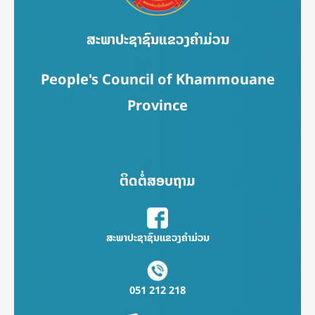
ສະພາປະຊາຊົນແຂວງຄຳມ່ວນ
People's Council of Khammouane
Province
ຕິດຕໍ່ສອບຖາມ
ສະພາປະຊາຊົນແຂວງຄຳມ່ວນ
051 212 218