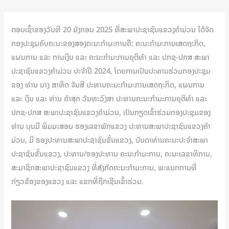
ຕອນເຊົ້າຂອງວັນທີ 20 ມັງກອນ 2025 ທີ່ສະພາປະຊາຊົນແຂວງຄຳມ່ວນ ໄດ້ຈັດ
ກອງປະຊຸມຄົບຄະນະຂອງສອງຄະນະກຳມະການຄື: ຄະນະກຳມະການເສດຖະກິດ,
ແຜນການ ແລະ ການເງິນ ແລະ ຄະນະກຳມະການຍຸຕິທຳ ແລະ ປກຊ-ປກສ ສະພາ
ປະຊາຊົນແຂວງຄຳມ່ວນ ປະຈຳປີ 2024, ໂດຍການເປັນປະທານຮ່ວມກອງປະຊຸມ
ຂອງ ທ່ານ ນາງ ສາທິດ ຈັນສີ ປະທານຄະນະກຳມະການເສດຖະກິດ, ແຜນການ
ແລະ ເງິນ ແລະ ທ່ານ ຄຳສຸກ ວັນທະວົງສາ ປະທານຄະນະກຳມະການຍຸຕິທຳ ແລະ
ປກຊ-ປກສ ສະພາປະຊາຊົນແຂວງຄຳມ່ວນ, ເປັນກຽດເຂົ້າຮ່ວມກອງປະຊຸມຂອງ
ທ່ານ ບຸນມີ ພິມມະສອນ ຮອງເລຂາພັກແຂວງ ປະທານສະພາປະຊາຊົນແຂວງຄຳ
ມ່ວນ, ມີ ຮອງປະທານສະພາປະຊາຊົນຂັ້ນແຂວງ, ບັນດາທ່ານຄະນະປະຈໍາສະພາ
ປະຊາຊົນຂັ້ນແຂວງ, ປະທານ/ຮອງປະທານ ຄະນະກໍາມະການ, ຄະນະເລຂາທິການ,
ສະມາຊິກສະພາປະຊາຊົນແຂວງ ທີ່ສັງກັດຄະນະກຳມະການ, ພະແນກການທີ່
ກ່ຽວຂ້ອງຂອງແຂວງ ແລະ ແຂກທີ່ຖືກເຊີນເຂົ້າຮ່ວມ.