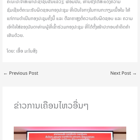
ຄະນະປະຈຳສະພາປະຊາຊົນຂັ້ນແຂວງ; ພ້ອມນັ້ນ, ທ່ານຍັງໄດ້ສະແດງຄວາມ
ຊົມເຊີຍຕໍ່ຄະນະຮັບຜິດຊອບກອງປະຊຸມ ທີ່ເປັນໃຈກາງໃນການກະກຽມເນື້ອໃນ ໃຫ້
ແກ່ການດຳເນີນກອງປະຊຸມຄັ້ງນີ້ ແລະ ຕີລາຄາສູງຕໍ່ຄວາມຮັບຜິດຊອບ ແລະ ຄວາມ
ເອົາໃຈໃສ່ຂອງບັນດາທ່ານຜູ້ທີ່ເຂົ້າຮ່ວມກອງປະຊຸມ ທີ່ໄດ້ຕັ້ງໜ້າປະກອບຄຳຄິດຄຳ
ເຫັນດ້ວຍ.
ໂດຍ: ເອື້ອ ມະໂນສິງ
←
Previous Post
Next Post
→
ຂ່າວການເຄືອນໄຫວອື່ນໆ