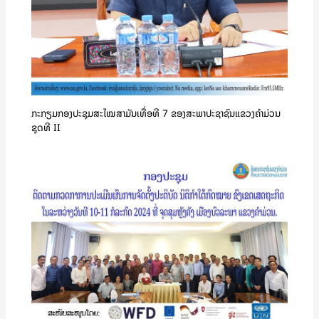
ກະກຽມກອງປະຊຸມສະໄໝສາມັນເທື່ອທີ 7 ຂອງສະພາປະຊາຊົນແຂວງຄໍາມ່ວນ
ຊຸດທີ II