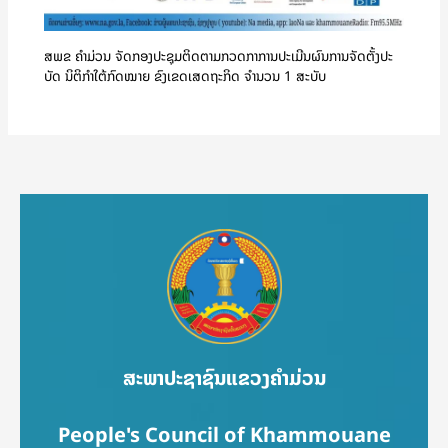
ສພຂ ຄໍາມ່ວນ ຈັດກອງປະຊຸມຕິດຕາມກວດກາການປະເມີນຜົນການຈັດຕັ້ງປະ
ບັດ ນິຕິກຳໃຕ້ກົດໝາຍ ຂົງເຂດເສດຖະກິດ ຈໍານວນ 1 ສະບັບ
ສະພາປະຊາຊົນແຂວງຄຳມ່ວນ
People's Council of Khammouane