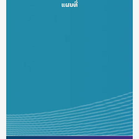
ແຜນທີ່