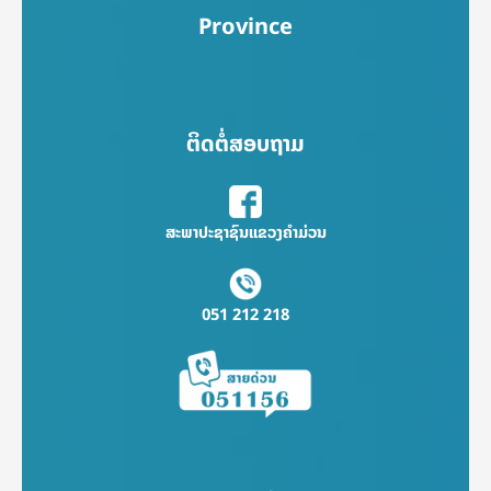
Province
ຕິດຕໍ່ສອບຖາມ
ສະພາປະຊາຊົນແຂວງຄຳມ່ວນ
051 212 218