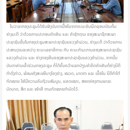
ໃນວາລາກອງປະຊຸມໄດ້ຮັບຟັງບັນດາເນື້ອໃນຈາກຄະນະຮັບຜິດຊອບເປັນຕົ້ນ:
ຮ່າງມະຕິ ວ່າດ້ວຍການປະກອບຄຳເຫັນ ແລະ ຄຳຊັກຖາມ ຂອງສະມາຊິກສະພາ
ປະຊາຊົນຂັ້ນໃນກອງປະຊຸມສະພາປະຊາຊົນແຂວງຄຳມ່ວນ, ຮ່າງມະຕິ ວ່າດ້ວຍການ
ປະສານງານລະຫວ່າງ ຄະນະເລຂາທິການ ກັບ ຄະນະກຳມະການຂອງສະພາປະຊາຊົນ
ແຂວງຄຳມ່ວນ ແລະ ຮ່າງກອງທຶນຂອງສະພາປະຊາຊົນແຂວງຄຳມ່ວນ, ຈາກນັ້ນ
ບັນດາທ່ານເຂົ້າຮ່ວມກອງປະຊຸມ ກໍ່ໄດ້ຄົ້ນຄວ້າແລກປ່ຽນຄຳຄິດຄຳເຫັນຕໍ່ຮ່າງນິຕິ
ກຳດັ່ງກ່າວ, ພ້ອມທັງສະເໜີບາງໂຄງຮ່າງ, ໝວດ, ມາດຕາ ແລະ ເນື້ອໃນ ນິຕິກໍາໃຕ້
ກົດໝາຍ ໃຫ້ມີຄວາມຄົບຖ້ວນສົມບູນ, ແທດເໝາະ, ສອດຄ່ອງຕາມພາລະ
ບົດບາດ, ສິດ ແລະ ໜ້າທີ ຕາມກົດໝາຍກຳນົດໄວ້.