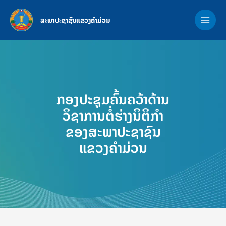
Skip
MAI
to
ສະພາປະຊາຊົນແຂວງຄຳມ່ວນ
ME
content
ກອງປະຊຸມຄົ້ນຄວ້າດ້ານ
ວິຊາການຕໍ່ຮ່າງນິຕິກຳ
ຂອງສະພາປະຊາຊົນ
ແຂວງຄຳມ່ວນ