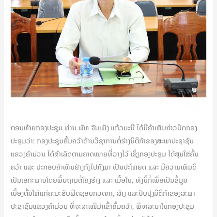
ຕອນທ້າຍກອງປະຊຸມ ທ່ານ ພັທ ຈັນເພັງ ແກ້ວມະນີ ໄດ້ມີຄຳເຫັນກ່າວປິດກອງ
ປະຊຸມວ່າ: ກອງປະຊຸມຄົ້ນຄວ້າດ້ານວິຊາການຕໍ່ຮ່າງນິຕິກຳຂອງສະພາປະຊາຊົນ
ແຂວງຄຳມ່ວນ ໄດ້ສຳເລັດຕາມຄາດໝາຍທີ່ວາງໄວ້ ເຊິ່ງກອງປະຊຸມ ໄດ້ສຸມໃສ່ຄົ້ນ
ຄວ້າ ແລະ ປະກອບຄຳເຫັນຢ່າງກົງໄປກົງມາ ເປັນປະໂຫຍດ ແລະ ມີຄວາມເຫັນດີ
ເປັນເອກະພາບໂດຍພື້ນຖານຕໍ່ໂຄງຮ່າງ ແລະ ເນື້ອໃນ, ທັງນີ້ກໍ່ເພື່ອເປັນຂໍໍ້ມູນ
ເບື້ອງຕົ້ນໃຫ້ແກ່ຄະນະຮັບຜິດຊອບກວດກາ, ສ້າງ ແລະປັບປຸງນິຕິກຳຂອງສະພາ
ປະຊາຊົນແຂວງຄໍາມ່ວນ ທີ່ຈະສະເໜີນຳເຂົ້າຄົ້ນຄວ້າ, ພິຈາລະນາໃນກອງປະຊຸມ