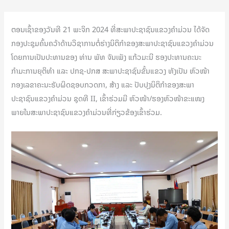
ຕອນເຊົ້າຂອງວັນທີ 21 ພະຈິກ 2024 ທີ່ສະພາປະຊາຊົນແຂວງຄຳມ່ວນ ໄດ້ຈັດ
ກອງປະຊຸມຄົ້ນຄວ້າດ້ານວິຊາການຕໍ່ຮ່າງນິຕິກຳຂອງສະພາປະຊາຊົນແຂວງຄຳມ່ວນ
ໂດຍການເປັນປະທານຂອງ ທ່ານ ພັທ ຈັນເພັງ ແກ້ວມະນີ ຮອງປະທານຄະນະ
ກຳມະການຍຸຕິທຳ ແລະ ປກຊ-ປກສ ສະພາປະຊາຊົນຂັ້ນແຂວງ ທັງເປັນ ຫົວໜ້າ
ກອງເລຂາຄະນະຮັບຜິດຊອບກວດກາ, ສ້າງ ແລະ ປັບປຸງນິຕິກຳຂອງສະພາ
ປະຊາຊົນແຂວງຄຳມ່ວນ ຊຸດທີ II, ເຂົ້າຮ່ວມມີ ຫົວໜ້າ/ຮອງຫົວໜ້າຂະແໜງ
ພາຍໃນສະພາປະຊາຊົນແຂວງຄໍາມ່ວນທີ່ກ່ຽວຂ້ອງເຂົ້າຮ່ວມ.