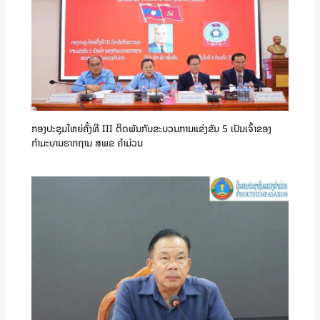
ກອງປະຊຸມໃຫຍ່ຄັ້ງທີ III ຕິດພັນກັບຂະບວນການແຂ່ງຂັນ 5 ເປັນເຈົ້າຂອງ
ກຳມະບານຮາກຖານ ສພຂ ຄໍາມ່ວນ