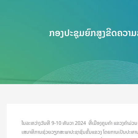
ກອງປະຊຸມຍົກສູງຂີດຄວາ
ໃນລະຫວ່າງວັນທີ 9-10 ທັນວາ 2024 ທີ່ເມືອງຄູນຄຳ ແຂວງຄໍາມ່
ເສນາທິການຊ່ວຍວຽກສະພາປະຊາຊົນຂັ້ນແຂວງ ໂດຍການເປັນປະທານຂອ