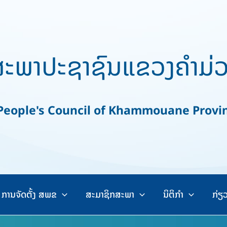
ະພາປະຊາຊົນແຂວງຄຳມ່
ople's Council of Khammouane Provi
ການຈັດຕັ້ງ ສພຂ
ສະມາຊິກສະພາ
ນິຕິກຳ
ກ່ຽ