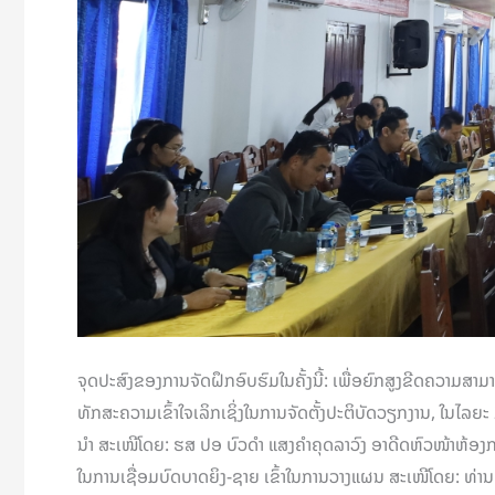
ຈຸດປະສົງຂອງການຈັດຝຶກອົບຮົມໃນຄັ້ງນີ້: ເພື່ອຍົກສູງຂີດຄວາ
ທັກສະຄວາມເຂົ້າໃຈເລິກເຊິ່ງໃນການຈັດຕັ້ງປະຕິບັດວຽກງານ, ໃນໄລຍະ
ນຳ ສະເໜີໂດຍ: ຮສ ປອ ບົວດຳ ແສງຄຳຄຸດລາວົງ ອາດີດຫົວໜ້າຫ້ອງກ
ໃນການເຊື່ອມບົດບາດຍິງ-ຊາຍ ເຂົ້າໃນການວາງແຜນ ສະເໜີໂດຍ:​ ທ່າ