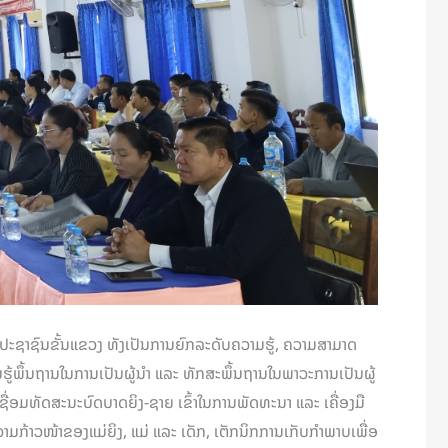
ປະຊາຊົນຂັ້ນແຂວງ ທັງເປັນການຍົກລະດັບຄວາມຮູ້, ຄວາມສາມາດ
ມຮູ້ພຶ້ນຖານໃນການເປັນຜູ້ນຳ ແລະ ທັກສະພຶ້ນຖານໃນພາວະການເປັນຜູ້
່ອມທັດສະນະບົດບາດຍິງ-ຊາຍ ເຂົ້າໃນການພັດທະນາ ແລະ ເຄື່ອງມື
ມກ້າວໜ້າຂອງແມ່ຍິງ, ແມ່ ແລະ ເດັກ, ເຕັກນິກການເກັບກຳພາບເພື່ອ