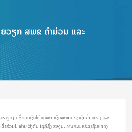
່ວຍວຽກ ສພຂ ຄຳມ່ວນ ແລະ
 ແລະວຽກງານສື່ມວນຊົນໃຫ້ແກ່ສະມາຊິກສະພາປະຊາຊົນຂັ້ນແຂວງ ແລະ
າຮ່ວມມີ ທ່ານ ສິງຕັນ ໄຊລືຊົ່ງ ຮອງປະທານສະພາປະຊາຊົນແຂວງ