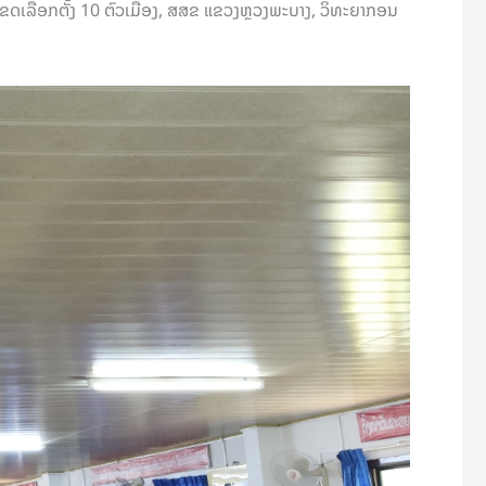
າເຂດເລືອກຕັ້ງ 10 ຕົວເມືອງ, ສສຂ ແຂວງຫຼວງພະບາງ, ວິທະຍາກອນ