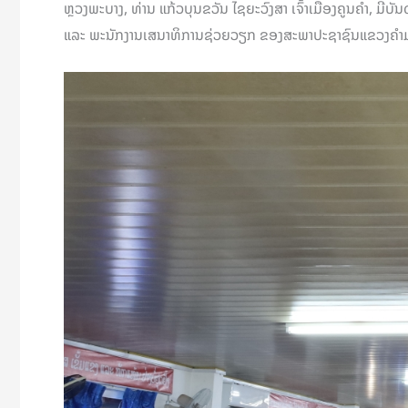
ຫຼວງພະບາງ, ທ່ານ ແກ້ວບຸນຂວັນ ໄຊຍະວົງສາ ເຈົ້າເມືອງຄູນຄຳ, ມ
ແລະ ພະນັກງານເສນາທິການຊ່ວຍວຽກ ຂອງສະພາປະຊາຊົນແຂວງຄໍາມ່ວນ ແ