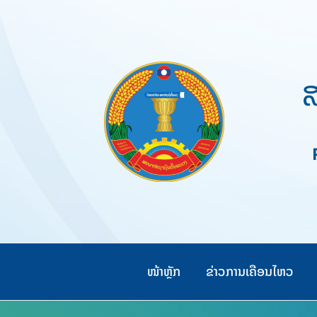
Skip
to
content
ສ
Pe
ໜ້າຫຼັກ
ຂ່າວການເຄືອນໄຫວ