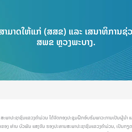
ມສາມາດໃຫ້ແກ່ (ສສຂ) ແລະ ເສນາທິການຊ
ສພຂ ຫຼວງພະບາງ.
ວນ ສະພາປະຊາຊົນແຂວງຄໍາມ່ວນ ໄດ້ຈັດກອງປະຊຸມຝຶກອົບຮົມພາວະການເປັນຜູ້ນຳ
ງ ທ່ານ ບົວພັນ ແສງຈັນ ຮອງປະທານສະພາປະຊາຊົນແຂວງຄໍາມ່ວນ, ເປັນກຽດເຂົ້