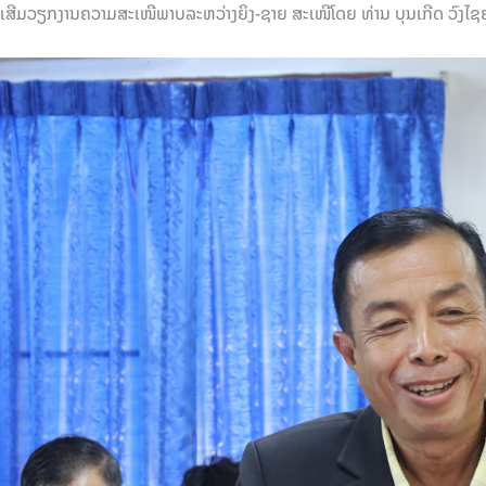
ງເສີມວຽກງານຄວາມສະເໜີພາບລະຫວ່າງຍິງ-ຊາຍ ສະເໜີໂດຍ ທ່ານ ບຸນເກີດ ວົງໄຊ