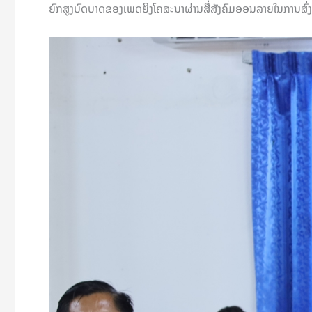
ຍົກສູງບົດບາດຂອງເພດຍິງໂຄສະນາຜ່ານສື່ສັງຄົມອອນລາຍໃນການສົ່