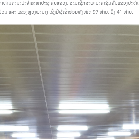
ີບັນດາທ່ານຄະນະປະຈໍາສະພາປະຊາຊົນແຂວງ, ສະມາຊິກສະພາປະຊາຊົນຂັ້ນແຂວງປະຈໍ
ລະ ແຂວງຫຼວງພະບາງ ເຊິ່ງມີຜູ້ເຂົ້າຮ່ວມທັງໝົດ 97 ທ່ານ, ຍິງ 41 ທ່ານ.