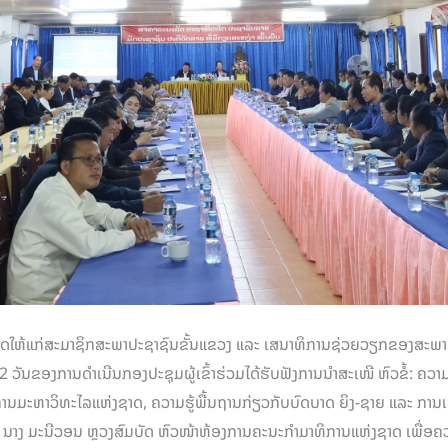
ມສາມາດໃຫ້ແກ່ສະມາຊິກສະພາປະຊາຊົນຂັ້ນແຂວງ ແລະ ເສນາທິການຊ່ວຍວຽກຂອງສະພາ
 2 ວັນຂອງການດຳເນີນກອງປະຊຸມຜູ້ເຂົ້າຮ່ວມໄດ້ຮັບຟັງການນຳສະເໜີ ຫົວຂໍ້: ຄວາ
ານມະຫາວິທະໄລແຫ່ງຊາດ, ຄວາມຮູ້ພື້ນຖານກ່ຽວກັບບົດບາດ ຍິງ-ຊາຍ ແລະ ການເຊື
ນ ນາງ ມະນີວອນ ຫຼວງສົມບັດ ຫົວໜ້າຫ້ອງການຄະນະກຳມາທິການແຫ່ງຊາດ ເພື່ອຄວາ