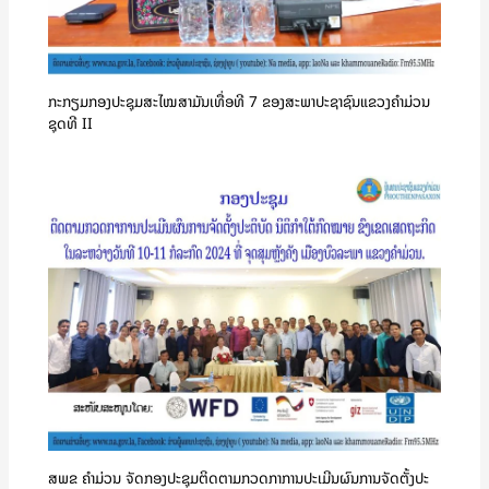
ກະກຽມກອງປະຊຸມສະໄໝສາມັນເທື່ອທີ 7 ຂອງສະພາປະຊາຊົນແຂວງຄໍາມ່ວນ
ຊຸດທີ II
ສພຂ ຄໍາມ່ວນ ຈັດກອງປະຊຸມຕິດຕາມກວດກາການປະເມີນຜົນການຈັດຕັ້ງປະ