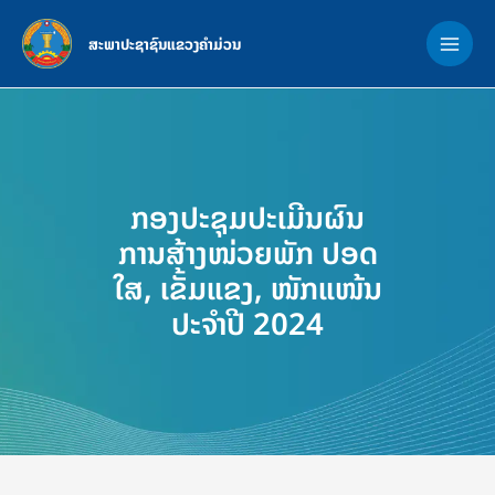
Skip
MAI
to
ສະພາປະຊາຊົນແຂວງຄຳມ່ວນ
ME
content
ກອງປະຊຸມປະເມີນຜົນ
ການສ້າງໜ່ວຍພັກ ປອດ
ໃສ, ເຂັ້ມແຂງ, ໜັກແໜ້ນ
ປະຈຳປີ 2024