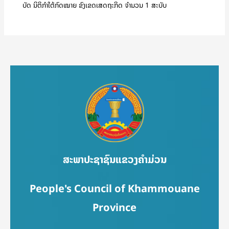
ບັດ ນິຕິກຳໃຕ້ກົດໝາຍ ຂົງເຂດເສດຖະກິດ ຈໍານວນ 1 ສະບັບ
ສະພາປະຊາຊົນແຂວງຄຳມ່ວນ
People's Council of Khammouane
Province