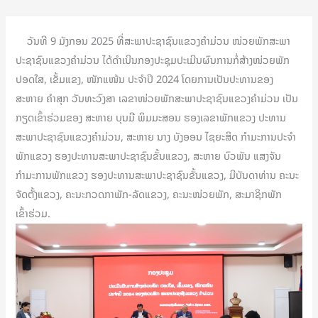
ວັນທີ 9 ມັງກອນ 2025 ທີ່ສະພາປະຊາຊົນແຂວງຄຳມ່ວນ ໜ່ວຍພັກສະພາ
ປະຊາຊົນແຂວງຄໍາມ່ວນ ໄດ້ດຳເນີນກອງປະຊຸມປະເມີນຜົນການກໍ່ສ້າງໜ່ວຍພັກ
ປອດໃສ, ເຂັ້ມແຂງ, ໜັກແໜ້ນ ປະຈຳປິ 2024 ໂດຍການເປັນປະທານຂອງ
ສະຫາຍ ຄຳສຸກ ວັນທະວົງສາ ເລຂາໜ່ວຍພັກສະພາປະຊາຊົນແຂວງຄຳມ່ວນ ເປັນ
ກຽດເຂົ້າຮ່ວມຂອງ ສະຫາຍ ບຸນມີ ພິມມະສອນ ຮອງເລຂາພັກແຂວງ ປະທານ
ສະພາປະຊາຊົນແຂວງຄຳມ່ວນ, ສະຫາຍ ນາງ ບັງອອນ ໄຊຍະສິດ ກຳມະການປະຈຳ
ພັກແຂວງ ຮອງປະທານສະພາປະຊາຊົນຂັ້ນແຂວງ, ສະຫາຍ ບົວພັນ ແສງຈັນ
ກຳມະການພັກແຂວງ ຮອງປະທານສະພາປະຊາຊົນຂັ້ນແຂວງ, ມີບັນດາທ່ານ ຄະນະ
ຈັດຕັ້ງແຂວງ, ຄະນະກວດກາພັກ-ລັດແຂວງ, ຄະນະໜ່ວຍພັກ, ສະມາຊິກພັກ
ເຂົ້າຮ່ວມ.