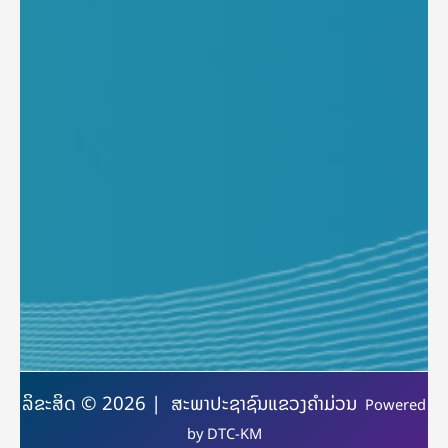
ລິຂະສິດ © 2026 | ສະພາປະຊາຊົນແຂວງຄຳມ່ວນ
Powered
by
DTC-KM