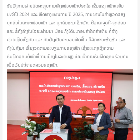
ຮັບຟັງການຜ່ານບົດສະຫຼຸບການສ້າງໜ່ວຍພັກປອດໃສ ເຂັ້ມແຂງ ໜັກແໜ້ນ
ປະຈຳປີ 2024 ແລະ ທິດທາງແຜນການ ປີ 2025, ການຜ່ານໃບສຳຫຼວດຂອງ
ບຸກຄົນໃນຄະນະໜ່ວຍພັກ ແລະ ບຸກຄົນສະມາຊິກພັກ, ຕີລາຄາຈຸດດີ-ຈຸດອ່ອນ
ແລະ ຂໍ້ຄົງຄ້າງໃນໄລຍະຜ່ານມາ ພ້ອມທັງໄດ້ປະກອບຄຳຄິດຄຳເຫັນ ກໍ່ສ້າງ
ຊ່ວຍເຫຼືອເຊິ່ງກັນ ແລະ ກັນຢ່າງເປັນຂະບວນຟົດຟື້ນ ມີລັກສະນະສ້າງສັນ ແລະ
ກົງໄປກົງມາ ເຂັ້ມງວດຕາມລະບຽບການຂອງພັກ ເຊິ່ງສະແດງເຖິງຄວາມ
ຮັບຜິດຊອບຕໍ່ໜ້າທີ່ການເມືອງໃນລະດັບສູງ ເປັນເຈົ້າການຮັບຜິດຊອບຮ່ວມກັນ
ເພື່ອຜົນປະໂຫຍດລວມຂອງພັກ.