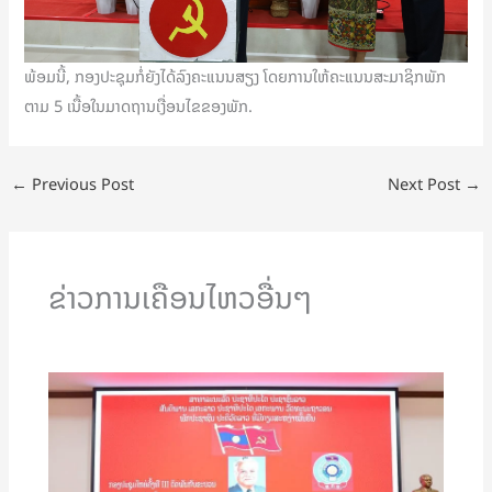
ພ້ອມນີ້, ກອງປະຊຸມກໍ່ຍັງໄດ້ລົງຄະແນນສຽງ ໂດຍການໃຫ້ຄະແນນສະມາຊິກພັກ
ຕາມ 5 ເນື້ອໃນມາດຖານເງື່ອນໄຂຂອງພັກ.
←
Previous Post
Next Post
→
ຂ່າວການເຄືອນໄຫວອື່ນໆ