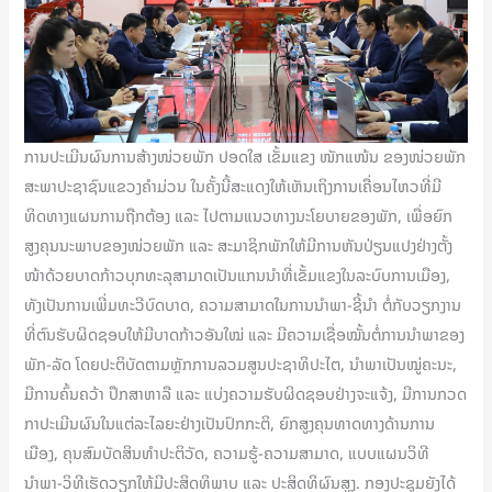
ການປະເມີນຜົນການສ້າງໜ່ວຍພັກ ປອດໃສ ເຂັ້ມແຂງ ໜັກແໜ້ນ ຂອງໜ່ວຍພັກ
ສະພາປະຊາຊົນແຂວງຄຳມ່ວນ ໃນຄັ້ງນີ້ສະແດງໃຫ້ເຫັນເຖິງການເຄື່ອນໄຫວທີ່ມີ
ທິດທາງແຜນການຖືກຕ້ອງ ແລະ ໄປຕາມແນວທາງນະໂຍບາຍຂອງພັກ, ເພື່ອຍົກ
ສູງຄຸນນະພາບຂອງໜ່ວຍພັກ ແລະ ສະມາຊິກພັກໃຫ້ມີການຫັນປ່ຽນແປງຢ່າງຕັ້ງ
ໜ້າດ້ວຍບາດກ້າວບຸກທະລຸສາມາດເປັນແກນນໍາທີ່ເຂັ້ມແຂງໃນລະບົບການເມືອງ,
ທັງເປັນການເພີ່ມທະວີບົດບາດ, ຄວາມສາມາດໃນການນຳພາ-ຊີ້ນຳ ຕໍ່ກັບວຽກງານ
ທີ່ຕົນຮັບຜິດຊອບໃຫ້ມີບາດກ້າວອັນໃໝ່ ແລະ ມີຄວາມເຊື່ອໝັ້ນຕໍ່ການນຳພາຂອງ
ພັກ-ລັດ ໂດຍປະຕິບັດຕາມຫຼັກການລວມສູນປະຊາທິປະໄຕ, ນຳພາເປັນໝູ່ຄະນະ,
ມີການຄົ້ນຄວ້າ ປຶກສາຫາລື ແລະ ແບ່ງຄວາມຮັບຜິດຊອບຢ່າງຈະແຈ້ງ, ມີການກວດ
ກາປະເມີນຜົນໃນແຕ່ລະໄລຍະຢ່າງເປັນປົກກະຕິ, ຍົກສູງຄຸນທາດທາງດ້ານການ
ເມືອງ, ຄຸນສົມບັດສິນທຳປະຕິວັດ, ຄວາມຮູ້-ຄວາມສາມາດ, ແບບແຜນວິທີ
ນຳພາ-ວິທີເຮັດວຽກໃຫ້ມີປະສິດທິພາບ ແລະ ປະສິດທິຜົນສູງ. ກອງປະຊຸມຍັງໄດ້