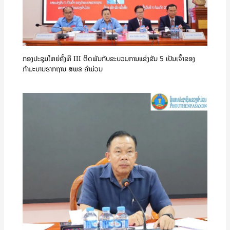
ກອງປະຊຸມໃຫຍ່ຄັ້ງທີ III ຕິດພັນກັບຂະບວນການແຂ່ງຂັນ 5 ເປັນເຈົ້າຂອງ
ກຳມະບານຮາກຖານ ສພຂ ຄໍາມ່ວນ