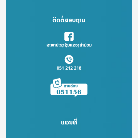
ຕິດຕໍ່ສອບຖາມ
ສະພາປະຊາຊົນແຂວງຄຳມ່ວນ
051 212 218
ແຜນທີ່