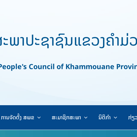
ະພາປະຊາຊົນແຂວງຄຳມ່
ople's Council of Khammouane Provi
ການຈັດຕັ້ງ ສພຂ
ສະມາຊິກສະພາ
ນິຕິກຳ
ກ່ຽ