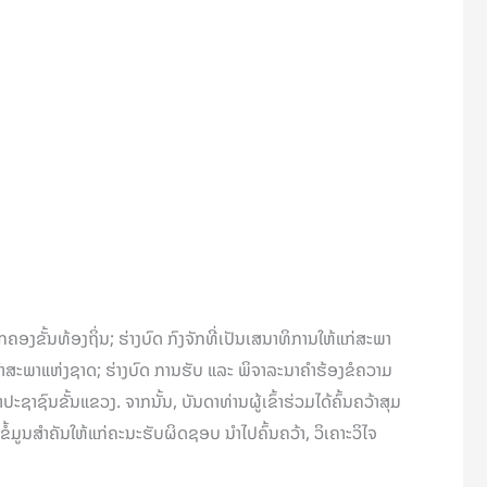
ງຂັ້ນທ້ອງຖິ່ນ; ຮ່າງບົດ ກົງຈັກທີ່ເປັນເສນາທິການໃຫ້ແກ່ສະພາ
ສະພາແຫ່ງຊາດ; ຮ່າງບົດ ການຮັບ ແລະ ພິຈາລະນາຄໍາຮ້ອງຂໍຄວາມ
ົນຂັ້ນແຂວງ. ຈາກນັ້ນ, ບັນດາທ່ານຜູ້ເຂົ້າຮ່ວມໄດ້ຄົ້ນຄວ້າສຸມ
ັນຂໍ້ມູນສຳຄັນໃຫ້ແກ່ຄະນະຮັບຜິດຊອບ ນຳໄປຄົ້ນຄວ້າ, ວິເຄາະວິໄຈ