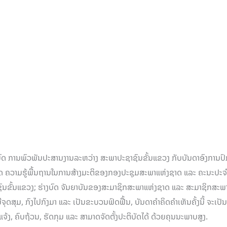
ງບົດ ການພົວພັນປະສານງານລະຫວ່າງ ສະພາປະຊາຊົນຂັ້ນແຂວງ ກັບບັນດາອົງການປົກຄອ
ົດ ຄວາມຮູ້ພື້ນຖານໃນການສ້າງມະຕິຂອງກອງປະຊຸມສະພາແຫ່ງຊາດ ແລະ ຄະນະປະຈໍາ
ັ້ນແຂວງ; ຮ່າງບົດ ຈັນຍາບັນຂອງສະມາຊິກສະພາແຫ່ງຊາດ ແລະ ສະມາຊິກສະພາປະຊາຊ
ີຈຸດສຸມ, ກົງໄປກົງມາ ແລະ ເປັນຂະບວນຟົດຟື້ນ, ບັນດາຄໍາຄິດຄໍາເຫັນຄັ້ງນີ້ ຈະເປ
ຈະແຈ້ງ, ຄົບຖ້ວນ, ຮັດກຸມ ແລະ ສາມາດຈັດຕັ້ງປະຕິບັດໄດ້ ດ້ວຍຄຸນນະພາບສູງ.