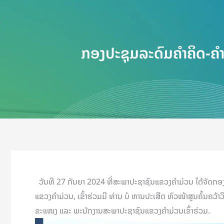
ກອງປະຊຸມລະດົມຄໍາຄິດ-ຄໍາ
ວັນທີ 27 ກັນຍາ 2024 ທີ່ສະພາປະຊາຊົນແຂວງຄໍາມ່ວນ ໄດ້ຈັດກອ
ແຂວງຄໍາມ່ວນ, ເຂົ້າຮ່ວມມີ ທ່ານ ບໍ ຫານປະເສີດ ຫົວໜ້າສູນຄົ້ນຄ
ຂະແໜງ ແລະ ພະນັກງານສະພາປະຊາຊົນແຂວງຄໍາມ່ວນເຂົ້າຮ່ວມ.