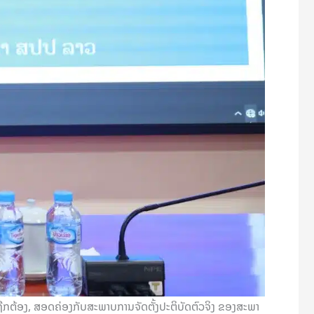
ີຄວາມຖືກຕ້ອງ, ສອດຄ່ອງກັບສະພາບການຈັດຕັ້ງປະຕິບັດຕົວຈິງ ຂອງສະພາ