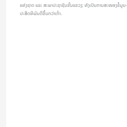
ແຫ່ງຊາດ ແລະ ສະພາປະຊາຊົນຂັ້ນແຂວງ; ທັງເປັນການສະໜອງຂໍ້ມູນ
ປະສິດທິຜົນດີຂຶ້ນກວ່າເກົ່າ.