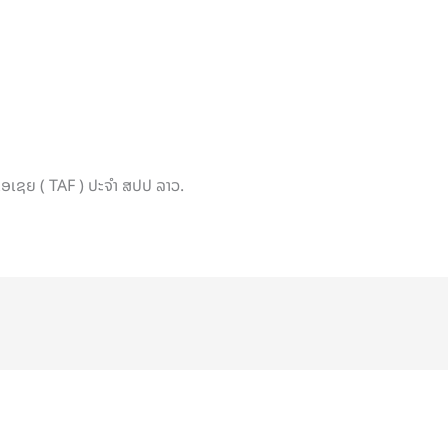
ິເອເຊຍ ( TAF ) ປະຈໍາ ສປປ ລາວ.