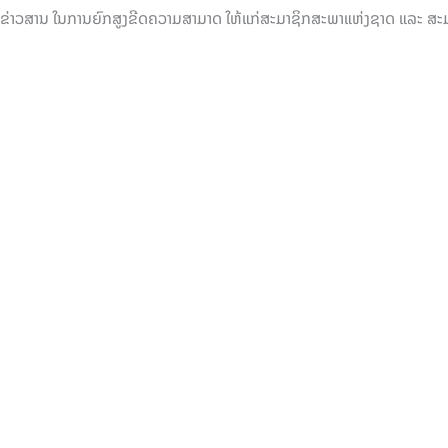
-ຂ່າວສານ ໃນການຍົກສູງຂີດຄວາມສາມາດ ໃຫ້ແກ່ສະມາຊິກສະພາແຫ່ງຊາດ ແລະ ສະມ