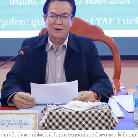
ລະດົມຄໍາຄິດຄໍາເຫັນ ເຂົ້າໃສ່ຫົວຂໍ້, ໂຄງຮ່າງ ຂອງບົດຄົ້ນຄວ້າວິທະຍາສາດ ໃຫ້ມ