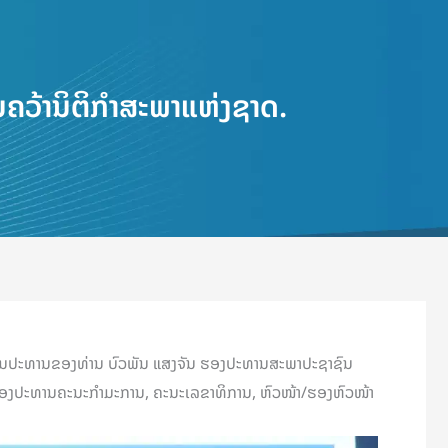
ນຄວ້ານິຕິກໍາສະພາແຫ່ງຊາດ.
ນເປັນປະທານຂອງທ່ານ ບົວພັນ ແສງຈັນ ຮອງປະທານສະພາປະຊາຊົນ
ທານ/ຮອງປະທານຄະນະກໍາມະການ, ຄະນະເລຂາທິການ, ຫົວໜ້າ/ຮອງຫົວໜ້າ