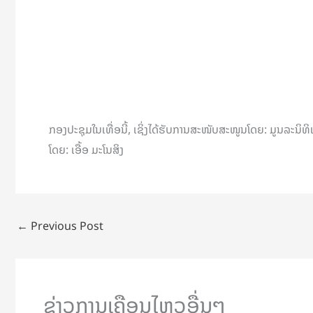
ກອງປະຊຸມໃນເທື່ອນີ້, ເຊິ່ງໄດ້ຮັບການສະໜັບສະໜູນໂດຍ: ມູນລະນິທ
ໂດຍ: ເອື້ອ ມະໂນສິງ
←
Previous Post
ຂ່າວການເຄືອນໄຫວອື່ນໆ