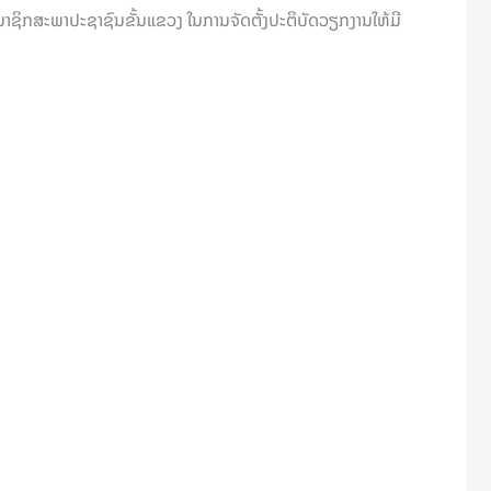
າຊິກສະພາປະຊາຊົນຂັ້ນແຂວງ ໃນການຈັດຕັ້ງປະຕິບັດວຽກງານໃຫ້ມີ