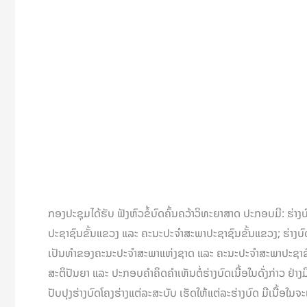
ກອງປະຊຸມໄດ້ຮັບ ຟັງຫົວຂໍ້ບົດຄົ້ນຄວ້າວິທະຍາສາດ ປະກອບມີ: ຮ່າ
ປະຊາຊົນຂັ້ນແຂວງ ແລະ ຄະນະປະຈໍາສະພາປະຊາຊົນຂັ້ນແຂວງ; ຮ່າງບ
ເປັນທໍາຂອງຄະນະປະຈໍາສະພາແຫ່ງຊາດ ແລະ ຄະນະປະຈໍາສະພາປະຊາຊົນຂ
ສະຕິປັນຍາ ແລະ ປະກອບຄຳຄິດຄຳເຫັນຕໍ່ຮ່າງບົດເນື້ອໃນດັ່ງກ່າວ ຢ່າງມ
ປັບປຸງຮ່າງບົດໂຄງຮ່າງແຕ່ລະສະບັບ ເຮັດໃຫ້ແຕ່ລະຮ່າງບົດ ມີເນື້ອໃນ