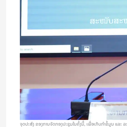
ຈຸດປະສົງ ຂອງການຈັດກອງປະຊຸມໃນຄັ້ງນີ້, ເພື່ອເກັບກໍາຂໍ້ມູນ ແລະ 