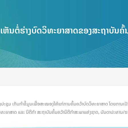
ເຫັນຕໍ່ຮ່າງບົດວິທະຍາສາດຂອງສະຖາບັນຄົ້
ງປະຊຸມ ເກັບກຳຂໍ້ມູນເພື່ອສະໝອງໃຫ້ແກ່ການຄົ້ນຄວ້າບົດວິທະຍາສາດ ໂດຍກາ
ວ້າວິທະຍາສາດ ແລະ ນິຕິກໍາ ສະຖາບັນຄົ້ນຄວ້ານິຕິກໍາສະພາແຫ່ງຊາດ, ບັນດາປະ