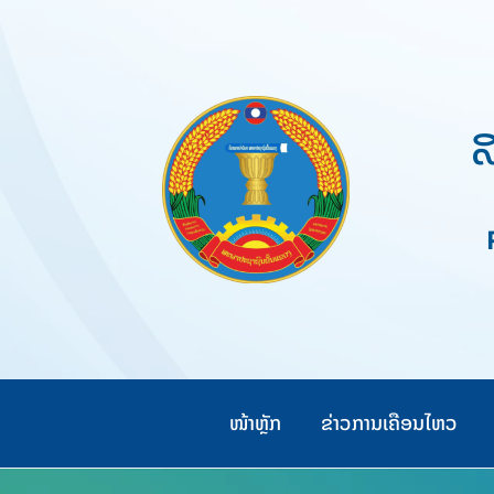
Skip
to
content
ສ
Pe
ໜ້າຫຼັກ
ຂ່າວການເຄືອນໄຫວ