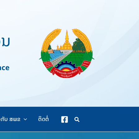
ວນ
nce
ວກັບ ສພຂ
ຕິດຕໍ່