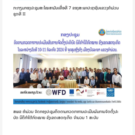
ກະກຽມກອງປະຊຸມສະໄໝສາມັນເທື່ອທີ 7 ຂອງສະພາປະຊາຊົນແຂວງຄໍາມ່ວນ
ຊຸດທີ II
ສພຂ ຄໍາມ່ວນ ຈັດກອງປະຊຸມຕິດຕາມກວດກາການປະເມີນຜົນການຈັດຕັ້ງປະ
ບັດ ນິຕິກຳໃຕ້ກົດໝາຍ ຂົງເຂດເສດຖະກິດ ຈໍານວນ 1 ສະບັບ