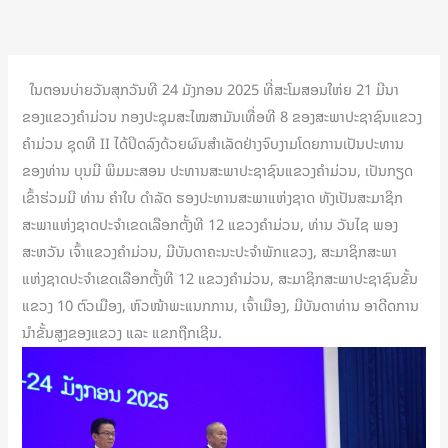
ໃນຕອນບ່າຍວັນສຸກວັນທີ 24 ມັງກອນ 2025 ທີ່ສະໂມສອນໃຫ່ຍ 21 ມີນາ
ຂອງແຂວງຄຳມ່ວນ ກອງປະຊຸມສະໄໝສາມັນເທື່ອທີ 8 ຂອງສະພາປະຊາຊົນແຂວງ
ຄຳມ່ວນ ຊຸດທີ II ໄດ້ປິດລົງດ້ວຍຜົນສຳເລັດຢ່າງຈົບງາມໂດຍການເປັນປະທານ
ຂອງທ່ານ ບຸນມີ ພິມມະສອນ ປະທານສະພາປະຊາຊົນແຂວງຄໍາມ່ວນ, ເປັນກຽດ
ເຂົ້າຮ່ວມມີ ທ່ານ ຄໍາໃບ ດຳລັດ ຮອງປະທານສະພາແຫ່ງຊາດ ທັງເປັນສະມາຊິກ
ສະພາແຫ່ງຊາດປະຈຳເຂດເລືອກຕັ້ງທີ 12 ແຂວງຄໍາມ່ວນ, ທ່ານ ວັນໄຊ ພອງ
ສະຫວັນ ເຈົ້າແຂວງຄໍາມ່ວນ, ມີບັນດາຄະນະປະຈຳພັກແຂວງ, ສະມາຊິກສະພາ
ແຫ່ງຊາດປະຈຳເຂດເລືອກຕັ້ງທີ 12 ແຂວງຄໍາມ່ວນ, ສະມາຊິກສະພາປະຊາຊົນຂັ້ນ
ແຂວງ 10 ຕົວເມືອງ, ຫົວໜ້າພະແນກການ, ເຈົ້າເມືອງ, ມີບັນດາທ່ານ ອາດີດການ
ນໍາຂັ້ນສູງຂອງແຂວງ ແລະ ແຂກຖືກເຊີນ.