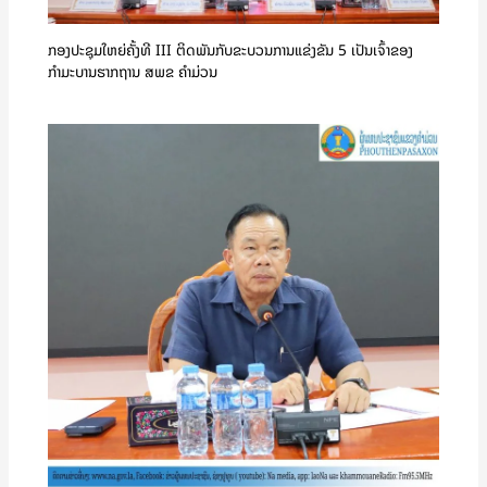
ກອງປະຊຸມໃຫຍ່ຄັ້ງທີ III ຕິດພັນກັບຂະບວນການແຂ່ງຂັນ 5 ເປັນເຈົ້າຂອງ
ກຳມະບານຮາກຖານ ສພຂ ຄໍາມ່ວນ