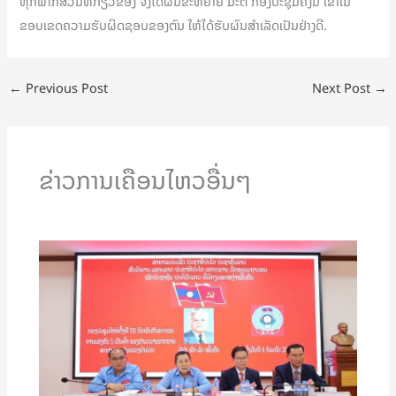
ທຸກພາກສ່ວນທີ່ກ່ຽວຂ້ອງ ຈົ່ງໄດ້ຜັນຂະຫຍາຍ ມະຕິ ກອງປະຊຸມຄັ້ງນີ້ ເຂົ້າໃນ
ຂອບເຂດຄວາມຮັບຜິດຊອບຂອງຕົນ ໃຫ້ໄດ້ຮັບຜົນສໍາເລັດເປັນຢ່າງດີ.
←
Previous Post
Next Post
→
ຂ່າວການເຄືອນໄຫວອື່ນໆ