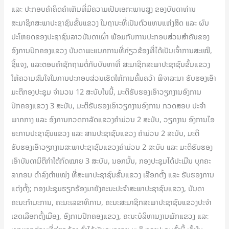
ແລະ ປະກອບຄໍາຄິດຄໍາເຫັນທີ່ມີຄວາມເປັນເອກະພາບສູງ ຂອງບັນດາທ່ານ
ສະມາຊິກສະພາປະຊາຊົນຂັ້ນແຂວງ ໃນຖານະທີ່ເປັນຕົວແທນແຫ່ງສິດ ແລະ ຜົນ
ປະໂຫຍດຂອງປະຊາຊົນລາວບັນດາເຜົ່າ ພ້ອມກັບການປະກອບສ່ວນສໍາຄັນຂອງ
ອົງການປົກຄອງແຂວງ ບັນດາພະແນກການທີ່ກ່ຽວຂ້ອງທີ່ໄດ້ເປັນເຈົ້າການສະເໜີ,
ຊີ້ແຈງ, ແລະຕອບຄຳຊັກຖາມຕໍ່ກັບບັນຫາທີ່ ສະມາຊິກສະພາປະຊາຊົນຂັ້ນແຂວງ
ໃຫ້ຄວາມສົນໃຈໃນການປະກອບສ່ວນເຮັດໃຫ້ການຄົ້ນຄວ້າ ພິຈາລະນາ ຮັບຮອງເອົາ
ມະຕິກອງປະຊຸມ ຈໍານວນ 12 ສະບັບໃນນີ້, ມະຕິຮັບຮອງເອົາວຽກງານອົງການ
ປົກຄອງແຂວງ 3 ສະບັບ, ມະຕິຮັບຮອງເອົາວຽກງານອົງການ ກວດສອບ ປະຈໍາ
ພາກກາງ ແລະ ອົງການກວດກາລັດແຂວງຄໍາມ່ວນ 2 ສະບັບ, ວຽກງານ ອົງການໄອ
ຍະການປະຊາຊົນແຂວງ ແລະ ສານປະຊາຊົນແຂວງ ຄໍາມ່ວນ 2 ສະບັບ, ມະຕິ
ຮັບຮອງເອົາວຽກງານສະພາປະຊາຊົນແຂວງຄຳມ່ວນ 2 ສະບັບ ແລະ ມະຕິຮັບຮອງ
ເອົາບັນດານິຕິກຳໃຕ້ກົດໝາຍ 3 ສະບັບ, ນອກນັ້ນ, ກອງປະຊຸມໄດ້ປະເມີນ ບຸກຄະ
ລາກອນ ດໍາລົງຕໍາແໜ່ງ ທີ່ສະພາປະຊາຊົນຂັ້ນແຂວງ ເລືອກຕັ້ງ ແລະ ຮັບຮອງການ
ແຕ່ງຕັ້ງ; ກອງປະຊຸມຮຽກຮ້ອງມາຍັງຄະນະປະຈໍາສະພາປະຊາຊົນແຂວງ, ບັນດາ
ຄະນະກໍາມະການ, ຄະນະເລຂາທິການ, ຄະນະສະມາຊິກສະພາປະຊາຊົນແຂວງປະຈໍາ
ເຂດເລືອກຕັ້ງເມືອງ, ອົງການປົກຄອງແຂວງ, ຄະນະບໍລິຫານງານພັກແຂວງ ແລະ