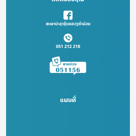
ສະພາປະຊາຊົນແຂວງຄຳມ່ວນ
051 212 218
ແຜນທີ່