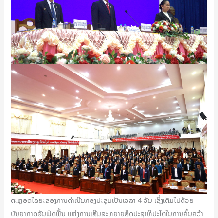
ຕະຫຼອດໄລຍະຂອງການດໍາເນີນກອງປະຊຸມເປັນເວລາ 4 ວັນ ເຊິ່ງເຕັມໄປດ້ວຍ
ບັນຍາກາດອັນຟົດຟື້ນ ແຫ່ງການເສີມຂະຫຍາຍສິດປະຊາທິປະໄຕໃນການຄົ້ນຄວ້າ