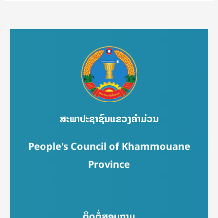
ສະພາປະຊາຊົນແຂວງຄຳມ່ວນ
People's Council of Khammouane
Province
ຕິດຕໍ່ສອບຖາມ