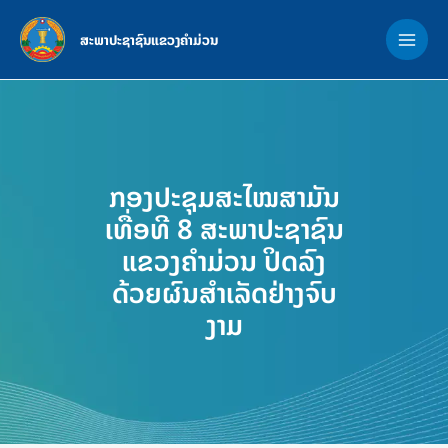
Skip
MAI
to
ສະພາປະຊາຊົນແຂວງຄຳມ່ວນ
ME
content
ກອງປະຊຸມສະໄໝສາມັນ
ເທື່ອທີ 8 ສະພາປະຊາຊົນ
ແຂວງຄຳມ່ວນ ປິດລົງ
ດ້ວຍຜົນສໍາເລັດຢ່າງຈົບ
ງາມ