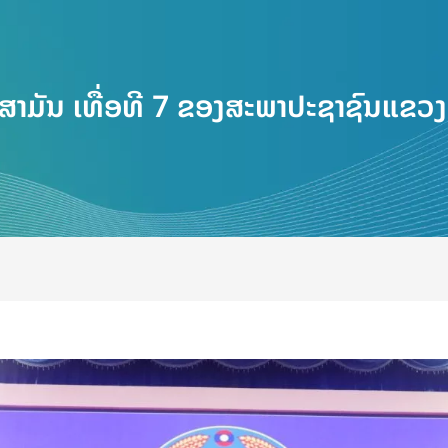
ມັນ ເທື່ອທີ 7 ຂອງສະພາປະຊາຊົນແຂວງຄໍ