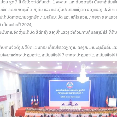
ຸດທີ II ຄັ້ງນີ້: ຈະໄດ້ຄົ້ນຄວ້າ, ພິຈາລະນາ ແລະ ຮັບຮອງເອົາ ບັນຫາສຳຄັນພື້ນ
ແຜນພັດທະນາເສດຖະກິດ-ສັງຄົມ ແລະ ແຜນງົບປະມານແຫ່ງລັດ ຂອງແຂວງ ປະຈໍາ 6 
້ງປະຕິບັດຄາດໝາຍວຽກພັດທະນາຊົນນະບົດ ແລະ ແກ້ໄຂຄວາມທຸກຍາກ ຂອງແຂວງຄໍາ
6 ເດືອນທ້າຍປີ 2024;
ານຈັດຕັ້ງປະຕິບັດ ຂໍ້ຕົກລົງ ຂອງເຈົ້າແຂວງ ວ່າດ້ວຍການຄຸ້ມຄອງນໍາໃຊ້ ທີ່ດິ
ວກັບການຈັດຕັ້ງປະຕິບັດແຜນການ ເຄື່ອນໄຫວວຽກງານ ຂອງສະພາປະຊາຊົນຂັ້ນແ
ນໄລຍະແຕ່ກອງປະຊຸມສະໄໝສາມັນເທື່ອທີ 7 ຫາກອງປະຊຸມສະໄໝສາມັນເທື່ອທີ 8