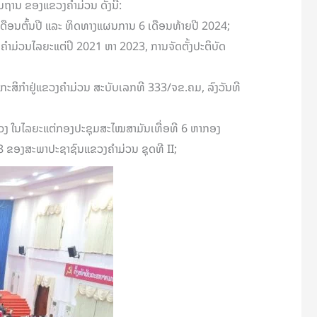
ຖານ ຂອງແຂວງຄໍາມ່ວນ ດັ່ງນີ້:
ເດືອນຕົ້ນປີ ແລະ ທິດທາງແຜນການ 6 ເດືອນທ້າຍປີ 2024;
ມ່ວນໄລຍະແຕ່ປິ 2021 ຫາ 2023, ການຈັດຕັ້ງປະຕິບັດ
ນກະສິກໍາຢູ່ແຂວງຄໍາມ່ວນ ສະບັບເລກທີ 333/ຈຂ.ຄມ, ລົງວັນທີ
ຂວງ ໃນໄລຍະແຕ່ກອງປະຊຸມສະໄໝສາມັນເທື່ອທີ 6 ຫາກອງ
 ຂອງສະພາປະຊາຊົນແຂວງຄຳມ່ວນ ຊຸດທີ II;