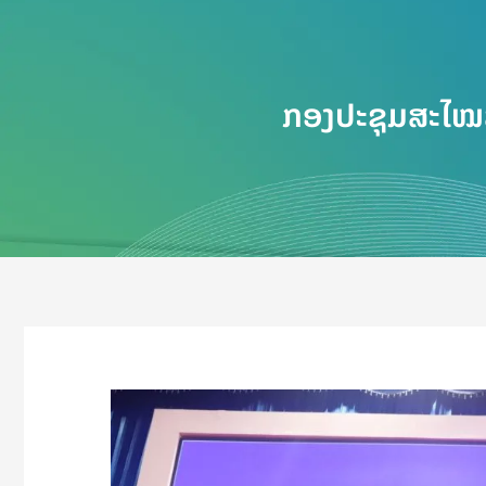
ກອງປະຊຸມສະໄໝສາ