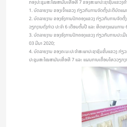
ກອງປະຊຸມສະໄໝສາມັນເທື່ອທີ 7 ຂອງສະພາປະຊາຊົນແຂວງຄໍາມ່ວນ ຊ
1. ບົດລາຍງານ ຂອງເຈົ້າແຂວງ ກ່ຽວກັບການຈັດຕັ້ງປະຕິບັດ
2. ບົດລາຍງານ ຂອງອົງການປົກຄອງແຂວງ ກ່ຽວກັບການຈັດຕັ
ວຽກງານດັ່ງກ່າວ ປະຈໍາ 6 ເດືອນຕົ້ນປີ ແລະ ທິດທາງແຜນການ 
3. ບົດລາຍງານ ຂອງອົງການປົກຄອງແຂວງ ກ່ຽວກັບການປະເມີນຜົນກ
03 ມີນາ 2020;
4. ບົດລາຍງານ ຂອງຄະນະປະຈໍາສະພາປະຊາຊົນຂັ້ນແຂວງ ກ່ຽ
ປະຊຸມສະໄໝສາມັນເທື່ອທີ 7 ແລະ ແຜນການເຄື່ອນໄຫວວຽກງາ