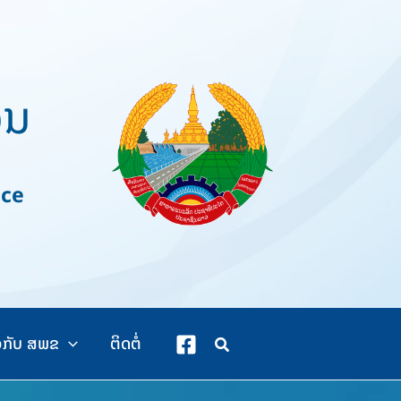
ວນ
nce
ວກັບ ສພຂ
ຕິດຕໍ່