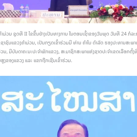
ວນ ຊຸດທີ II ໄຂຂຶ້ນຢ່າງເປັນທາງການ ໃນຕອນເຊົ້າຂອງວັນພຸດ ວັນທີ 24 ກໍລະ
ົນແຂວງຄໍາມ່ວນ, ເປັນກຽດເຂົ້າຮ່ວມມີ ທ່ານ ຄໍາໃບ ດຳລັດ ຮອງປະທານສະພາແ
ໍາມ່ວນ, ມີບັນດາຄະນະປະຈຳພັກແຂວງ, ສະມາຊິກສະພາແຫ່ງຊາດປະຈຳເຂດເລືອກຕັ້ງ
້ນສູງຂອງແຂວງ ແລະ ແຂກຖືກເຊີນເຂົ້າຮ່ວມ.