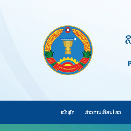
Skip
to
content
ສ
Pe
ໜ້າຫຼັກ
ຂ່າວການເຄືອນໄຫວ