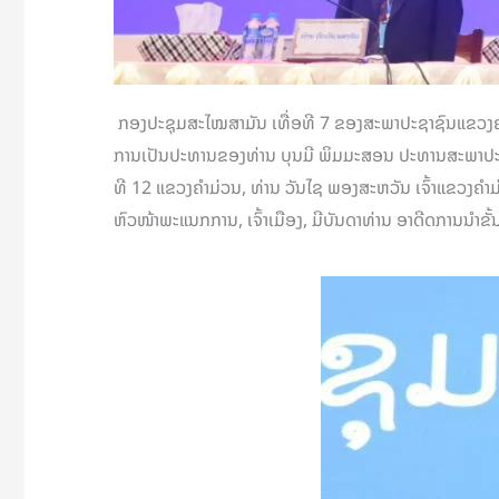
ກອງປະຊຸມສະໄໝສາມັນ ເທື່ອທີ 7 ຂອງສະພາປະຊາຊົນແຂວງຄໍາມ່
ການເປັນປະທານຂອງທ່ານ ບຸນມີ ພິມມະສອນ ປະທານສະພາປະຊາຊ
ທີ 12 ແຂວງຄໍາມ່ວນ, ທ່ານ ວັນໄຊ ພອງສະຫວັນ ເຈົ້າແຂວງຄ
ຫົວໜ້າພະແນກການ, ເຈົ້າເມືອງ, ມີບັນດາທ່ານ ອາດີດການນໍາຂັ