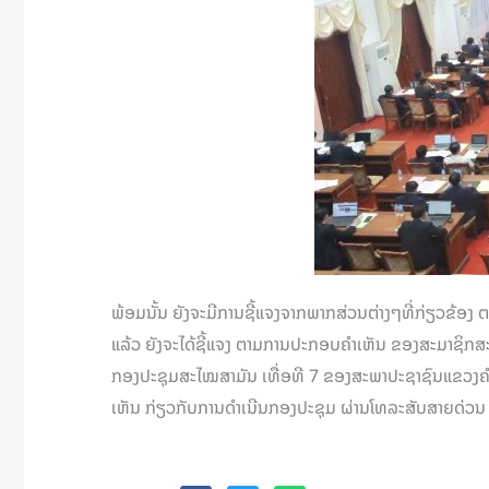
ພ້ອມນັ້ນ ຍັງຈະມີການຊີ້ແຈງຈາກພາກສ່ວນຕ່າງໆທີ່ກ່ຽວຂ້ອງ ຕ
ແລ້ວ ຍັງຈະໄດ້ຊີ້ແຈງ ຕາມການປະກອບຄຳເຫັນ ຂອງສະມາຊິກສະພາ
ກອງປະຊຸມສະໄໝສາມັນ ເທື່ອທີ 7 ຂອງສະພາປະຊາຊົນແຂວງຄໍາມ່ວນ
ເຫັນ ກ່ຽວກັບການດໍາເນີນກອງປະຊຸມ ຜ່ານໂທລະສັບສາຍດ່ວນ 