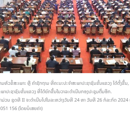
າມຫົວຂໍ້ສະເພາະ ຫຼື ຄໍາຊັກຖາມ ທີ່ຄະນະປະຈໍາສະພາປະຊາຊົນຂັ້ນແຂວງ ໄດ້ຕັ້ງຂື
ປະຊາຊົນຂັ້ນແຂວງ ທີ່ໄດ້ຍົກຂື້ນໃນວາລະດໍາເນີນກອງປະຊຸມຕື່ມອີກ.
 ຊຸດທີ II ຈະດໍາເນີນໄປໃນລະຫວ່າງວັນທີ 24 ຫາ ວັນທີ 26 ກໍລະກົດ 2024 ເປັນເວ
051 156 (ໂດຍບໍ່ເສຍຄ່າ)