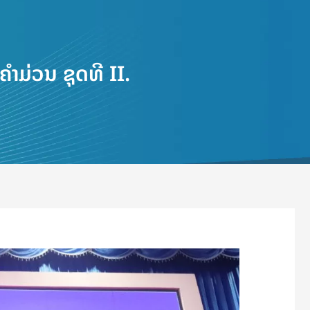
າມ່ວນ ຊຸດທີ II.