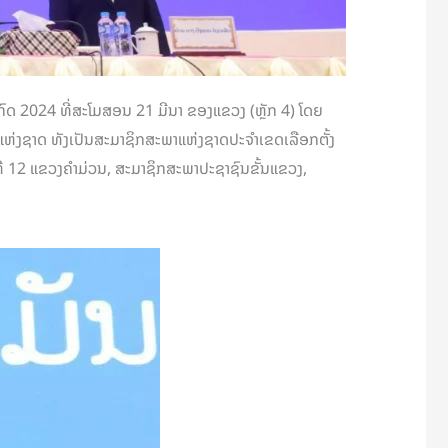
ກົດ 2024 ທີ່ສະໂມສອນ 21 ມີນາ ຂອງແຂວງ (ຫຼັກ 4) ໂດຍ
ຫ່ງຊາດ ທັງເປັນສະມາຊິກສະພາແຫ່ງຊາດປະຈຳເຂດເລືອກຕັ້ງ
ທີ 12 ແຂວງຄໍາມ່ວນ, ສະມາຊິກສະພາປະຊາຊົນຂັ້ນແຂວງ,