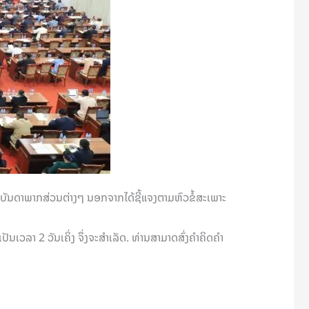
້ນ, ບັນດາພາກສ່ວນຕ່າງໆ ນອກຈາກໄດ້ຊີ້ແຈງຕາມຫົວຂໍ້ສະເພາະ
ລາ 2 ວັນເຄິ່ງ ຈຶ່ງຈະສໍາເລັດ. ທ່ານສາມາດສົ່ງຄໍາຄິດຄໍາ