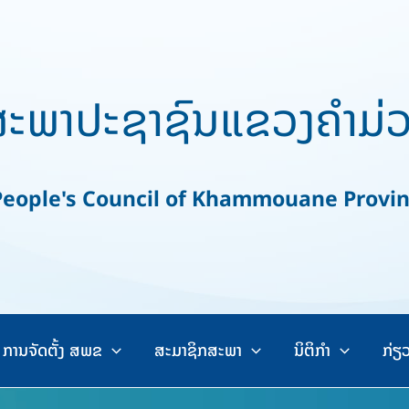
ະພາປະຊາຊົນແຂວງຄຳມ່
ople's Council of Khammouane Provi
ການຈັດຕັ້ງ ສພຂ
ສະມາຊິກສະພາ
ນິຕິກຳ
ກ່ຽ