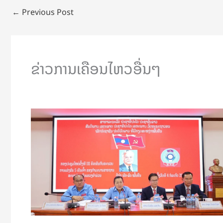
←
Previous Post
ຂ່າວການເຄືອນໄຫວອື່ນໆ