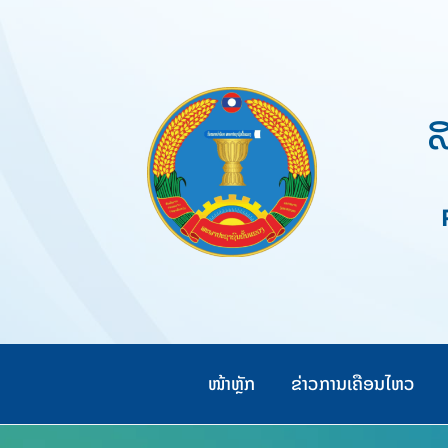
Skip
to
content
ສ
Pe
ໜ້າຫຼັກ
ຂ່າວການເຄືອນໄຫວ