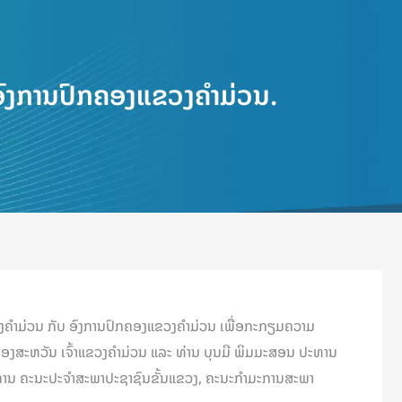
ອົງການປົກຄອງແຂວງຄຳມ່ວນ.
ຂວງຄຳມ່ວນ ກັບ ອົງການປົກຄອງແຂວງຄຳມ່ວນ ເພື່ອກະກຽມຄວາມ
ອງສະຫວັນ ເຈົ້າແຂວງຄຳມ່ວນ ແລະ ທ່ານ ບຸນມີ ພິມມະສອນ ປະທານ
ມະການ ຄະນະປະຈຳສະພາປະຊາຊົນຂັ້ນແຂວງ, ຄະນະກຳມະການສະພາ