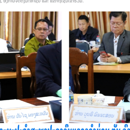
ົງການຈັດຕັ້ງມະຫາຊົນ ແລະ ແຂກຖືເຊີນເຂົ້າຮ່ວມ.