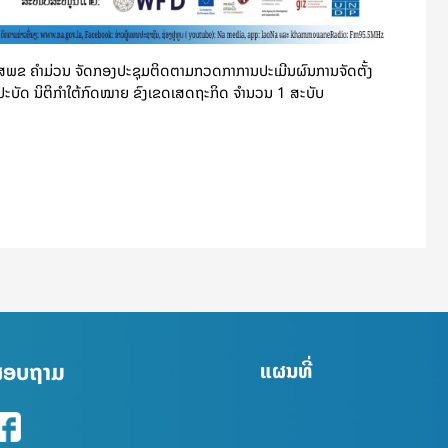
ສພຂ ຄໍາມ່ວນ ຈັດກອງປະຊຸມຕິດຕາມກວດກາການປະເມີນຜົນການຈັດຕັ້ງ
ປະບັດ ນິຕິກຳໃຕ້ກົດໝາຍ ຂົງເຂດເສດຖະກິດ ຈໍານວນ 1 ສະບັບ
່ສອບຖາມ
ແຜນທີ່