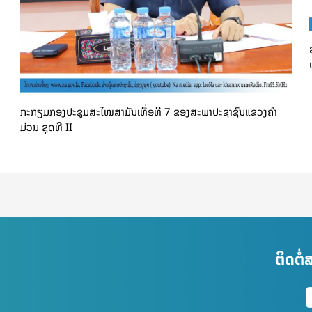
ກະກຽມກອງປະຊຸມສະໄໝສາມັນເທື່ອທີ 7 ຂອງສະພາປະຊາຊົນແຂວງຄໍາ
ມ່ວນ ຊຸດທີ II
ຕິດຕໍ