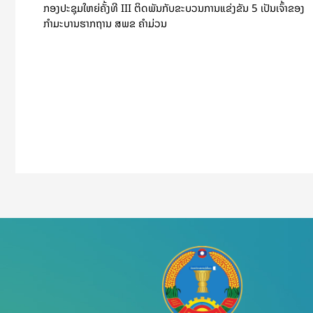
ກອງປະຊຸມໃຫຍ່ຄັ້ງທີ III ຕິດພັນກັບຂະບວນການແຂ່ງຂັນ 5 ເປັນເຈົ້າຂອງ
ກຳມະບານຮາກຖານ ສພຂ ຄໍາມ່ວນ