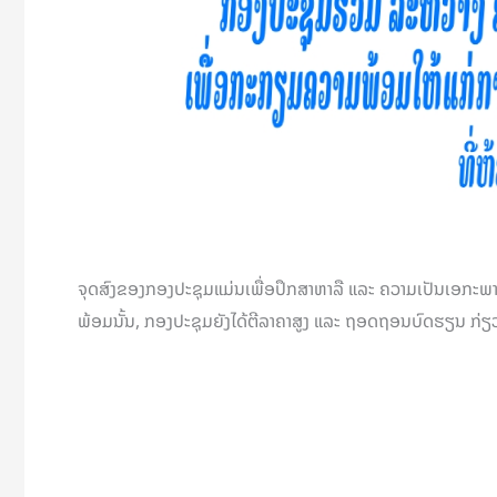
ຈຸດສົງຂອງກອງປະຊຸມແມ່ນເພື່ອປຶກສາຫາລື ແລະ ຄວາມເປັນເອກະພາບຕໍ
ພ້ອມນັ້ນ, ກອງປະຊຸມຍັງໄດ້ຕີລາຄາສູງ ແລະ ຖອດຖອນບົດຮຽນ ກ່