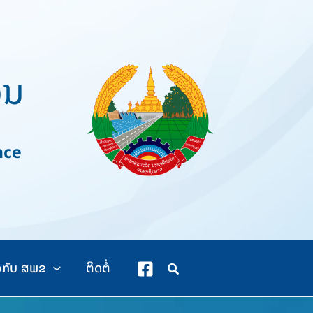
ວນ
nce
ວກັບ ສພຂ
ຕິດຕໍ່