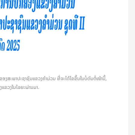
ງສະພາປະຊາຊົນແຂວງຄຳມ່ວນ ທີ່ຈະໄດ້ໄຂຂຶ້ນໃນບໍ່ດົນຕໍ່ໜ້ານີ້,
ອງແຂວງໃນໄລຍະຜ່ານມາ.