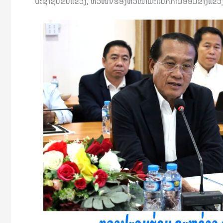
ປະຊາຊົນຂັ້ນແຂວງ, ຫົວໜ້າ/ຮອງຫົວໜ້າພະແນກການອ້ອມຂ້າງແຂວງ, ອ