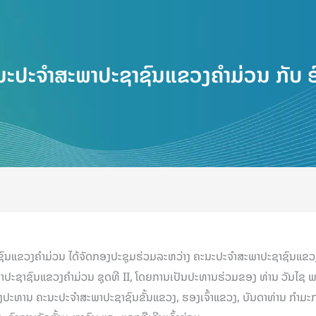
ນະປະຈຳສະພາປະຊາຊົນແຂວງຄຳມ່ວນ ກັບ 
ພາປະຊົນແຂວງຄຳມ່ວນ ໄດ້ຈັດກອງປະຊຸມຮ່ວມລະຫວ່າງ ຄະນະປະຈຳສະພາປະຊາຊົນແ
າປະຊາຊົນແຂວງຄຳມ່ວນ ຊຸດທີ II, ໂດຍການເປັນປະທານຮ່ວມຂອງ ທ່ານ ວັນໄຊ ພ
ຮອງປະທານ ຄະນະປະຈຳສະພາປະຊາຊົນຂັ້ນແຂວງ, ຮອງເຈົ້າແຂວງ, ບັນດາທ່ານ ກຳ