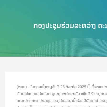
ກອງປະຊຸມຮ່ວມລະຫວ່າງ ຄະ
(ສພຂ) – ໃນຕອນເຊົ້າຂອງວັນທີ 23 ກໍລະກົດ 2025 ນີ້, ທີ່ສະ
ພ້ອມໃຫ້ແກ່ການດຳເນີນກອງປະຊຸມສະໄໝສາມັນ ເທື່ອທີ 9 ຂອງສະພ
ຄະນະປະຈຳສະພາປະຊາຊົນແຂວງຄໍາມ່ວນ, ເຂົ້າຮ່ວມມີບັນດາ ທ່ານ