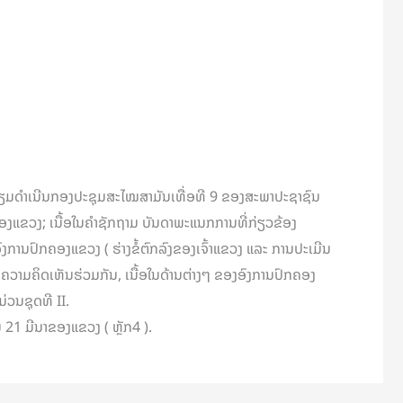
ກະກຽມດຳເນີນກອງປະຊຸມສະໄໝສາມັນເທື່ອທີ 9 ຂອງສະພາປະຊາຊົນ
ງແຂວງ; ເນື້ອໃນຄຳຊັກຖາມ ບັນດາພະແນກການທີ່ກ່ຽວຂ້ອງ
ານປົກຄອງແຂວງ ( ຮ່າງຂໍ້ຕົກລົງຂອງເຈົ້າແຂວງ ແລະ ການປະເມີນ
ນຄວາມຄິດເຫັນຮ່ວມກັນ, ເນື້ອໃນດ້ານຕ່າງໆ ຂອງອົງການປົກຄອງ
່ວນຊຸດທີ II.
 21 ມີນາຂອງແຂວງ ( ຫຼັກ4 ).