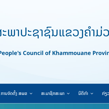
ະພາປະຊາຊົນແຂວງຄຳມ່
ople's Council of Khammouane Provi
ການຈັດຕັ້ງ ສພຂ
ສະມາຊິກສະພາ
ນິຕິກຳ
ກ່ຽ