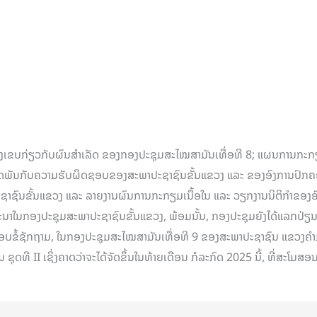
ານໂດຍສັງເຂບກ່ຽວກັບຜົນສຳເລັດ ຂອງກອງປະຊຸມສະໄໝສາມັນເທື່ອທີ 8; ແຜນການ
ຕິດພັນກັບຄວາມຮັບຜິດຊອບຂອງສະພາປະຊາຊົນຂັ້ນແຂວງ ແລະ ຂອງອົງການປົກຄອ
າຊົນຂັ້ນແຂວງ ແລະ ລາຍງານຜົນການກະກຽມເນື້ອໃນ ແລະ ວຽກງານນິຕິກຳຂອງອົງກ
ິຈາລະນາໃນກອງປະຊຸມສະພາປະຊາຊົນຂັ້ນແຂວງ, ພ້ອມນັ້ນ, ກອງປະຊຸມຍັງໄດ້ແລກປ່ຽ
ອບຂໍ້ຊັກຖາມ, ໃນກອງປະຊຸມສະໄໝສາມັນເທື່ອທີ 9 ຂອງສະພາປະຊາຊົນ ແຂວງຄໍາມ
ທີ II ເຊິ່ງຄາດວ່າຈະໄດ້ຈັດຂຶ້ນໃນທ້າຍເດືອນ ກໍລະກົດ 2025 ນີ້, ທີ່ສະໂມສອນ