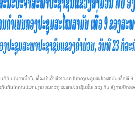
່ກັບບັນດາເນື້ອໃນ ທີ່ຈະນຳເຂົ້າພິຈາລະນາ ໃນກອງປະຊຸມສະໄໝສາມັນເທື່ອທີ 9 ຂອ
ຽວກັບກົນໄກການປະສານງານ ລະຫວ່າງ ສະພາປະຊາຊົນຂັ້ນແຂວງ ກັບ ອົງການປົກຄ