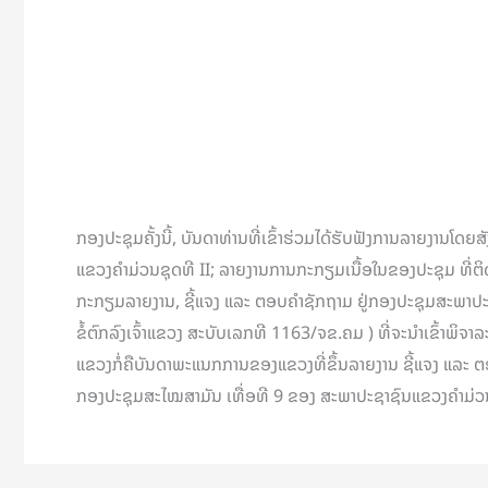
ກອງປະຊຸມຄັ້ງນີ້, ບັນດາທ່ານທີ່ເຂົ້າຮ່ວມໄດ້ຮັບຟັງການລາຍງ
ແຂວງຄຳມ່ວນຊຸດທີ II; ລາຍງານການກະກຽມເນື້ອໃນຂອງປະຊຸມ ທີ່
ກະກຽມລາຍງານ, ຊີ້ແຈງ ແລະ ຕອບຄໍາຊັກຖາມ ຢູ່ກອງປະຊຸມສະພາປະຊ
ຂໍ້ຕົກລົງເຈົ້າແຂວງ ສະບັບເລກທີ 1163/ຈຂ.ຄມ ) ທີ່ຈະນຳເຂົ້າພ
ແຂວງກໍ່ຄືບັນດາພະແນກການຂອງແຂວງທີ່ຂຶ້ນລາຍງານ ຊີ້ແຈງ ແລະ ຕ
ກອງປະຊຸມສະໄໝສາມັນ ເທື່ອທີ 9 ຂອງ ສະພາປະຊາຊົນແຂວງຄໍາມ່ວນ ຊຸດ