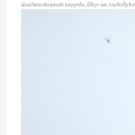
ຜົນປະໂຫຍດອັນຊອບທຳ ຂອງບຸກຄົນ, ນິຕິບຸກ ແລະ ການຈັດຕັ້ງເຮັ