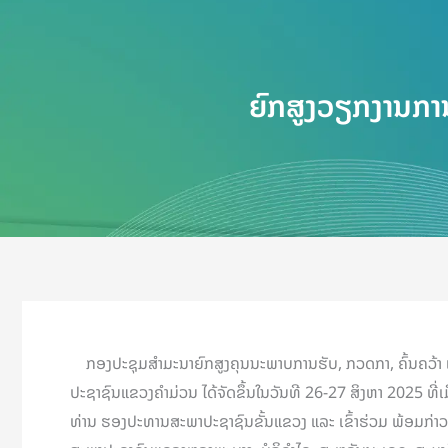
ຍົກສູງວຽກງານການ
ກອງປະຊຸມສໍາມະນາຍົກສູງຄຸນນະພາບການຮັບ, ກວດກາ, ຄົ້ນຄວ້າ
ປະຊາຊົນແຂວງຄຳມ່ວນ ໄດ້ຈັດຂຶ້ນໃນວັນທີ 26-27 ສິງຫາ 2025 
ທ່ານ ຮອງປະທານສະພາປະຊາຊົນຂັ້ນແຂວງ ແລະ ເຂົ້າຮ່ວມ ພ້ອມກ່າວ