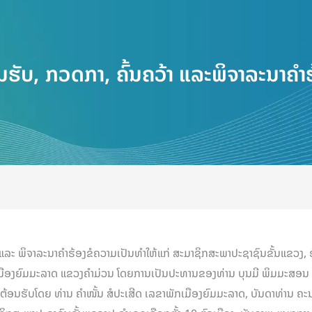
ຮັບ, ກວດກາ, ຄົ້ນຄວ້າ ແລະພິຈາລະນາຄຳ
 ແລະ ພິຈາລະນາຄຳຮ້ອງຂໍຄວາມເປັນທຳໃຫ້ແກ່ ສະມາຊິກສະພາປະຊາຊົນຂັ້ນແຂວ
ທີ່ເມືອງຍົມມະລາດ ແຂວງຄຳມ່ວນ ໂດຍການເປັນປະທານຂອງທ່ານ ບຸນມີ ພິມມະສ
ຕ້ອນຮັບໂດຍ ທ່ານ ຄຳໜັ້ນ ສໍປະເສີດ ເລຂາພັກເມືອງຍົມມະລາດ, ບັນດາທ່ານ ຄະນ