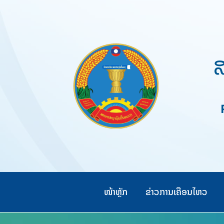
Skip
to
content
ສ
Pe
ໜ້າຫຼັກ
ຂ່າວການເຄືອນໄຫວ