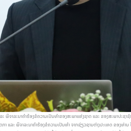
ະ ພິຈາລະນາຄຳຮ້ອງຂໍຄວາມເປັນທຳຂອງສະພາແຫ່ງຊາດ ແລະ ຂອງສະພາປະຊາຊົນແ
ແລະ ພິຈາລະນາຄຳຮ້ອງຂໍຄວາມເປັນທຳ ຈາກຊ່ຽວຊານຕ່າງປະເທດ ຂອງທ່ານ ໄຄ ຮ