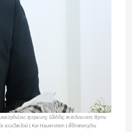
ຂວງຄຳມ່ວນ; ຫຼວງພະບາງ; ບໍລິຄຳໄຊ; ສະຫວັນນະເຂດ; ອົງການ
າວເວີສະໄຕນ໌ ( Kai Hauerstein ) ທີ່ປຶກສາທາງດ້ານ