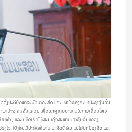
ັດຕັ້ງປະຕິບັດພາລະບົດບາດ, ສິດ ແລະ ໜ້າທີ່ຂອງສະພາປະຊາຊົນຂັ້ນ
ະພາປະຊາຊົນຂັ້ນແຂວງ, ເພື່ອຍົກສູງຄຸນນະພາບໃນການເຄື່ອນໄຫວ
ັນທຳ ) ແລະ ເພື່ອເຮັດໃຫ້ສະມາຊິກສະພາປະຊາຊົນຂັ້ນແຂວງ,
ອງໄວ, ໂປ່ງໃສ, ມີປະສິດທິພາບ ປະສິດທິຜົນ ແນໃສ່ປົກປ້ອງສິດ ແລະ