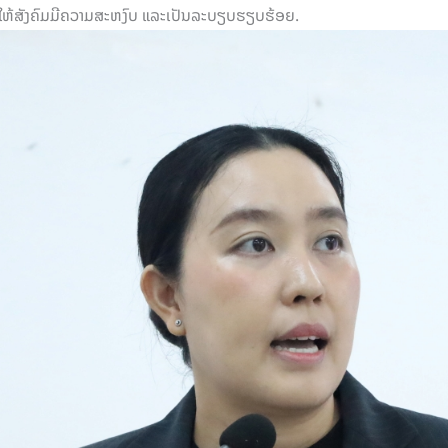
ດໃຫ້ສັງຄົມມີຄວາມສະຫງົບ ແລະເປັນລະບຽບຮຽບຮ້ອຍ.