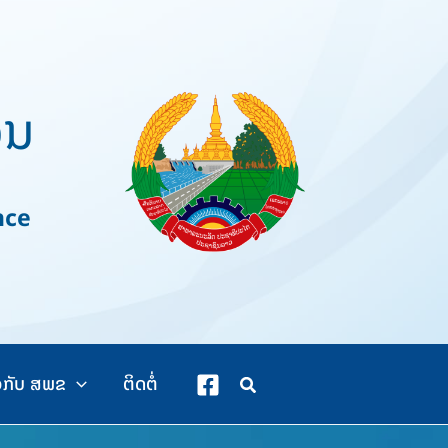
ວນ
nce
ວກັບ ສພຂ
ຕິດຕໍ່