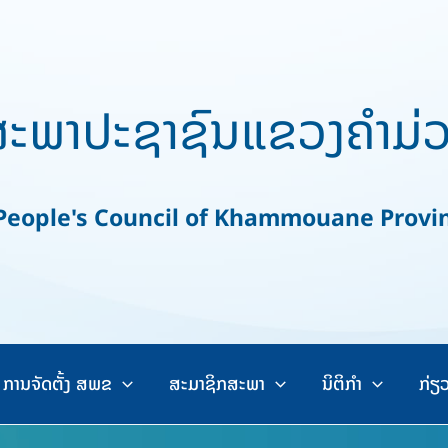
ະພາປະຊາຊົນແຂວງຄຳມ່
ople's Council of Khammouane Provi
ການຈັດຕັ້ງ ສພຂ
ສະມາຊິກສະພາ
ນິຕິກຳ
ກ່ຽ