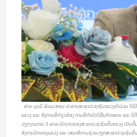
ທ່ານ ບຸນມີ ພິມມະສອນ ປະທານສະພາປະຊາຊົນແຂວງຄຳມ່ວນ ໄດ້ມີຄໍາເ
ແຂວງ ແລະ ອົງການທີ່ກ່ຽວຂ້ອງ ຕາມທີ່ກຳນົດໄວ້ໃນກົດໝາຍ ແລະ 
ວຽກງານຕາມ 3 ພາລະບົດບາດຂອງສະພາປະຊາຊົນຂັ້ນແຂວງ ເປັນຕົ້ນຕິ
ອົງການປົກຄອງແຂວງ ແລະ ເສນາທິການຊ່ວຍວຽກສະພາປະຊາຊົນຂັ້ນແຂວງ