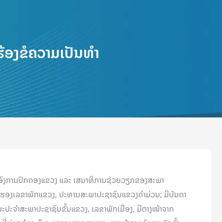
ຮ້ອງຂໍຄວາມເປັນທຳ
ງ, ອົງການປົກຄອງແຂວງ ແລະ ເສນາທິການຊ່ວຍວຽກຂອງສະພາ
ອນ ຮອງເລຂາພັກແຂວງ, ປະທານສະພາປະຊາຊົນແຂວງຄຳມ່ວນ; ມີບັນດາ
ະປະຈໍາສະພາປະຊາຊົນຂັ້ນແຂວງ, ເລຂາພັກເມືອງ, ມີຕາງໜ້າຈາກ