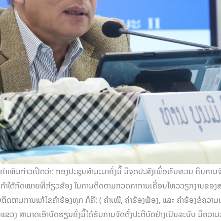
ຫັນກ່າວເປີດວ່າ: ກອງປະຊຸມສຳມະນາຄັ້ງນີ້ ມີຈຸດປະສົງເພື່ອທົບທວນ ຄືນການຈ
ນິຕິກຳໃຕ້ກົດໝາຍທີ່ກ່ຽວຂ້ອງ ໃນການຕິດຕາມກວດກາການເຄື່ອນໄຫວວຽກງານຂອງສ
ດຕາມການແກ້ໄຂຄຳຮ້ອງທຸກ ກໍຄື: ( ຄຳເໜີ, ຄຳຮ້ອງຟ້ອງ, ແລະ ຄຳຮ້ອງຂໍຄວາມເປ
 ສາມາດເອົາບົດຮຽນຄັ້ງນີ້ໄດ້ຮັບການຈັດຕັ້ງປະຕິບັດຢ່າງເປັນລະບົບ ມີຄວາມວ່