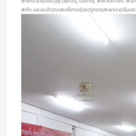
ສະພາປະຊາຊົນແຂວງຫຼວງພະບາງ, ບໍລິຄຳໄຊ, ສະຫວັນນະເຂດ, ສະມາຊິ
ສາກົນ ແລະພະນັກງານເສນາທິການຊ່ວຍວຽກຂອງສະພາປະຊາຊົນແຂວງຄ