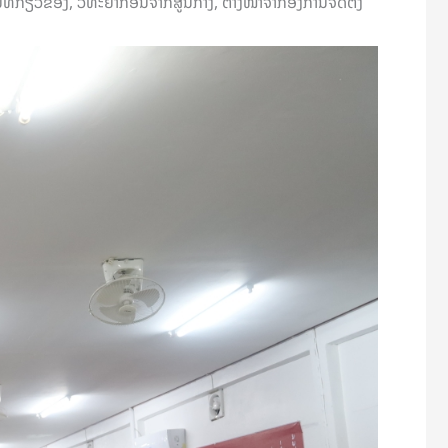
ີ່ກ່ຽວຂ້ອງ, ວິທະຍາກອນຈາກສູນກາງ, ຕາງໜ້າຈາກອົງການຈັດຕັ້ງ