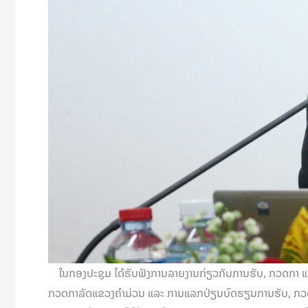
ໃນກອງປະຊຸມ ໄດ້ຮັບຟັງການລາຍງານກ່ຽວກັບການຮັບ, ກວດກາ ແລ
ກວດກາລັດແຂວງຄຳມ່ວນ ແລະ ການແລກປ່ຽນບົດຮຽນການຮັບ, ກວດກາ 