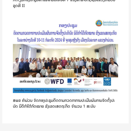
ຊຸດທີ II
ສພຂ ຄໍາມ່ວນ ຈັດກອງປະຊຸມຕິດຕາມກວດກາການປະເມີນຜົນການຈັດຕັ້ງປະ
ບັດ ນິຕິກຳໃຕ້ກົດໝາຍ ຂົງເຂດເສດຖະກິດ ຈໍານວນ 1 ສະບັບ