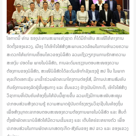
ໂອກາດນີ້ ທ່ານ ຮອງປະທານສະພາແຫ່ງຊາດ ກໍ່ໄດ້ມີຄໍາເຫັນ ສະເໜີໃຫ້ທາງການ
ຈັດຕັ້ງຂອງແຂວງ, ເມືອງ ໄດ້ເອົາໃຈໃສ່ສ້າງສະພາບແວດລ້ອມໃນການອຳນວຍຄວາມ
ສະດວກໃຫ້ແກ່ການເຄື່ອນໄຫວຂອງບໍລິສັດ ລວມເຖິງວຽກງານການຮັກສາຄວາມ
ສະຫງົບ ປອດໄພ ພາຍໃນບໍລິສັດ, ການລະດົມແຮງງານຕອບສະໜອງຄວາມ
ຕ້ອງການຂອງບໍລິສັດ, ສະເໜີບໍລິສັດໄດ້ລະດົມເອົາກຳລັງແຮງຢູ່ ສປ ຈີນ ໃນພາກ
ທຸລະກິດເອກະຊົນ ມາເຂົ້າຮ່ວມພັດທະນາໂຄງການຕ່ອງໂສ້, ມີການປະສານສົມທົບ
ກັບອົງການຂອງລັດຢູ່ຂັ້ນສູນກາງ ແລະ ຂັ້ນແຂວງ ຢ່າງເປັນປົກກະຕິ, ເອົາໃຈໃສ່ສ້າງ
ວິຊາການທີ່ເປັນຄົນທ້ອງຖິ່ນໃຫ້ນັບມື້ຫຼາຍຂຶ້ນ ລວມເຖິງມີການສະໜັບສະໜູນ
ປະກອບສ່ວນສ້າງຄວາມຮູ້ ຄວາມສາມາດຢູ່ບັນດາໂຮງຮຽນວິຊາຊີບໃນທ້ອງຖິ່ນ
ເພື່ອສ້າງບຸກຄະລາກອນຕອບສະໜອງຄວາມຕ້ອງການພາຍໃນບໍລິສັດ ແລະ ສືບຕໍ່
ຕັ້ງໜ້າພັດທະນາບໍລິສັດໃຫ້ມີຄວາມເຂັ້ມແຂງ ແລະ ເຕີບໃຫຍ່ຂະຫຍາຍຕົວ ເພື່ອ
ປະກອບສ່ວນໃນການພັດທະນາເສດຖະກິດ-ສັງຄົມຂອງ ສປ ລາວ ແລະ ຂອງແຂວງ