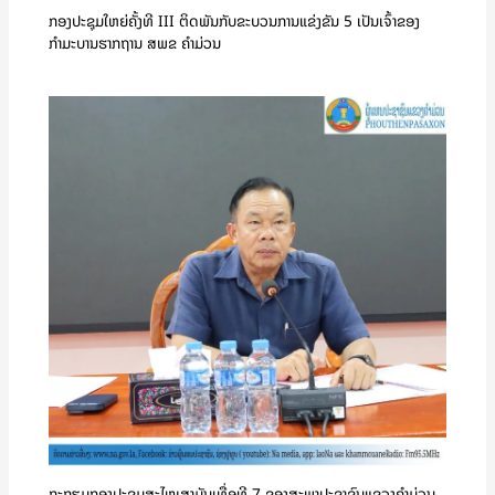
ກອງປະຊຸມໃຫຍ່ຄັ້ງທີ III ຕິດພັນກັບຂະບວນການແຂ່ງຂັນ 5 ເປັນເຈົ້າຂອງ
ກຳມະບານຮາກຖານ ສພຂ ຄໍາມ່ວນ
ກະກຽມກອງປະຊຸມສະໄໝສາມັນເທື່ອທີ 7 ຂອງສະພາປະຊາຊົນແຂວງຄໍາມ່ວນ