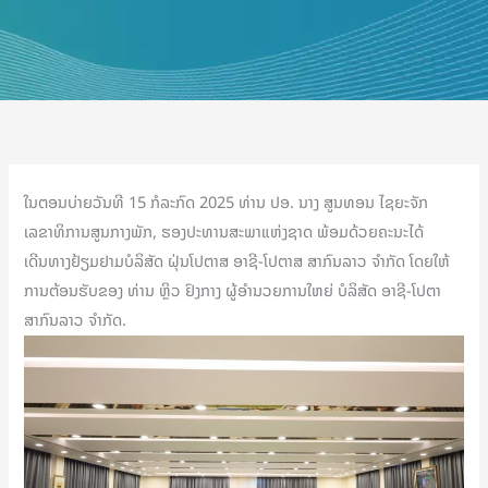
ໃນຕອນບ່າຍວັນທີ 15 ກໍລະກົດ 2025 ທ່ານ ປອ. ນາງ ສູນທອນ ໄຊຍະຈັກ
ເລຂາທິການສູນກາງພັກ, ຮອງປະທານສະພາແຫ່ງຊາດ ພ້ອມດ້ວຍຄະນະໄດ້
ເດີນທາງຢ້ຽມຢາມບໍລິສັດ ຝຸ່ນໂປຕາສ ອາຊີ-ໂປຕາສ ສາກົນລາວ ຈໍາກັດ ໂດຍໃຫ້
ການຕ້ອນຮັບຂອງ ທ່ານ ຫຼິວ ຢົງກາງ ຜູ້ອໍານວຍການໃຫຍ່ ບໍລິສັດ ອາຊີ-ໂປຕາ
ສາກົນລາວ ຈຳກັດ.