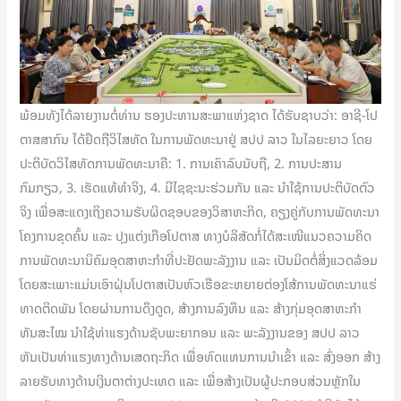
ພ້ອມທັງໄດ້ລາຍງານຕໍ່ທ່ານ ຮອງປະທານສະພາແຫ່ງຊາດ ໄດ້ຮັບຊາບວ່າ: ອາຊີ-ໂປ
ຕາສສາກົນ ໄດ້ຢຶດຖືວິໄສທັດ ໃນການພັດທະນາຢູ່ ສປປ ລາວ ໃນໄລຍະຍາວ ໂດຍ
ປະຕິບັດວິໄສທັດການພັດທະນາຄື: 1. ການເຄົາລົບນັບຖື, 2. ການປະສານ
ກົມກຽວ, 3. ເຮັດແທ້ທຳຈິງ, 4. ມີໄຊຊະນະຮ່ວມກັນ ແລະ ນໍາໃຊ້ການປະຕິບັດຕົວ
ຈິງ ເພື່ອສະແດງເຖິງຄວາມຮັບຜິດຊອບຂອງວິສາຫະກິດ, ຄຽງຄູ່ກັບການພັດທະນາ
ໂຄງການຂຸດຄົ້ນ ແລະ ປຸງແຕ່ງເກືອໂປຕາສ ທາງບໍລິສັດກໍ່ໄດ້ສະເໜີແນວຄວາມຄິດ
ການພັດທະນານິຄົມອຸດສາຫະກຳທີ່ປະຢັດພະລັງງານ ແລະ ເປັນມິດຕໍ່ສິ່ງແວດລ້ອມ
ໂດຍສະເພາະແມ່ນເອົາຝຸ່ນໂປຕາສເປັນຫົວເຮືອຂະຫຍາຍຕ່ອງໂສ້ການພັດທະນາແຮ່
ທາດຕິດພັນ ໂດຍຜ່ານການດຶງດູດ, ສ້າງການລົງທຶນ ແລະ ສ້າງກຸ່ມອຸດສາຫະກຳ
ທັນສະໄໝ ນໍາໃຊ້ທ່າແຮງດ້ານຊັບພະຍາກອນ ແລະ ພະລັງງານຂອງ ສປປ ລາວ
ຫັນເປັນທ່າແຮງທາງດ້ານເສດຖະກິດ ເພື່ອທົດແທນການນໍາເຂົ້າ ແລະ ສົ່ງອອກ ສ້າງ
ລາຍຮັບທາງດ້ານເງິນຕາຕ່າງປະເທດ ແລະ ເພື່ອສ້າງເປັນຜູ້ປະກອບສ່ວນຫຼັກໃນ