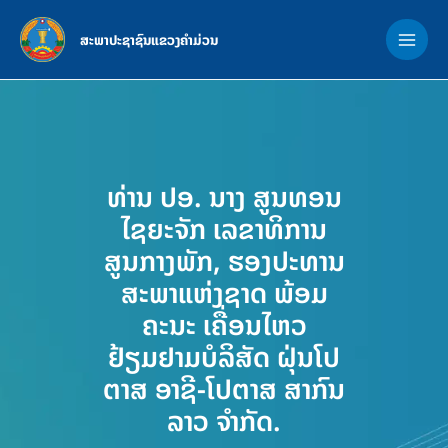
Skip
MAI
to
ສະພາປະຊາຊົນແຂວງຄຳມ່ວນ
ME
content
ທ່ານ ປອ. ນາງ ສູນທອນ
ໄຊຍະຈັກ ເລຂາທິການ
ສູນກາງພັກ, ຮອງປະທານ
ສະພາແຫ່ງຊາດ ພ້ອມ
ຄະນະ ເຄື່ອນໄຫວ
ຢ້ຽມຢາມບໍລິສັດ ຝຸ່ນໂປ
ຕາສ ອາຊີ-ໂປຕາສ ສາກົນ
ລາວ ຈໍາກັດ.