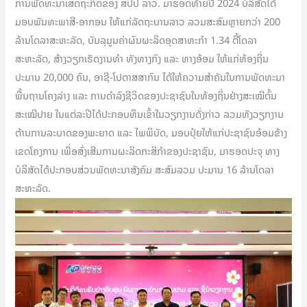
ການພັດທະນາເສດຖະກິດຂອງ ສປປ ລາວ. ມາຮອດທ້າຍປີ 2024 ບໍລິສັດໄດ້
ມອບພັນທະພາສີ-ອາກອນ ໃຫ້ແກ່ລັດຖະບານລາວ ລວມສະສົມຫຼາຍກວ່າ 200
ລ້ານໂດລາສະຫະລັດ, ບັນລຸມູນຄ່າຜົນຜະລິດອຸດສາຫະກຳ 1.34 ຕື້ໂດລາ
ສະຫະລັດ, ສ້າງວຽກເຮັດງານທໍາ ທັງທາງກົງ ແລະ ທາງອ້ອມ ໃຫ້ແກ່ທ້ອງຖິ່ນ
ປະມານ 20,000 ຄົນ, ອາຊີ-ໂປຕາສສາກົນ ໄດ້ໃຫ້ຄວາມສໍາຄັນໃນການພັດທະນາ
ພື້ນຖານໂຄງລ່າງ ແລະ ການດຳລົງຊີວິດຂອງປະຊາຊົນໃນທ້ອງຖິ່ນຢ່າງສະເໝີຕົ້ນ
ສະເໝີປາຍ ໃນແຕ່ລະປີໄດ້ປະກອບທຶນເຂົ້າໃນວຽກງານດັ່ງກ່າວ ລວມທັງວຽກງານ
ຕ້ານການລະບາດຂອງພະຍາດ ແລະ ໄພພິບັດ, ມອບປຸ໋ຍໃຫ້ແກ່ປະຊາຊົນອ້ອມຂ້າງ
ເຂດໂຄງການ ເພື່ອສົ່ງເສີມການຜະລິດກະສິກຳຂອງປະຊາຊົນ, ມາຮອດປະຈຸ ທາງ
ບໍລິສັດໄດ້ປະກອບສ່ວນພັດທະນາສັງຄົມ ສະສົມລວມ ປະມານ 16 ລ້ານໂດລາ
ສະຫະລັດ.