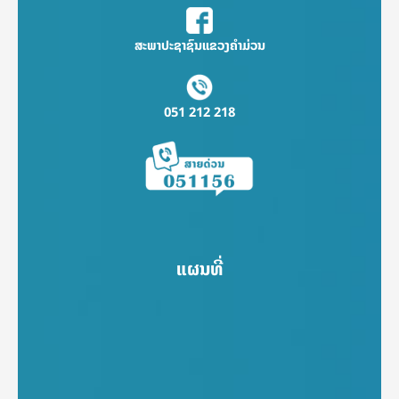
ສະພາປະຊາຊົນແຂວງຄຳມ່ວນ
051 212 218
ແຜນທີ່