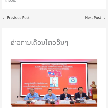
ຄໍາມ່ວນ.
←
Previous Post
Next Post
→
ຂ່າວການເຄືອນໄຫວອື່ນໆ