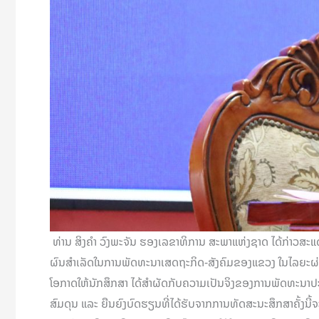
ທ່ານ ສິງຄຳ ວົງພະຈັນ ຮອງເລຂາທິການ ສະພາແຫ່ງຊາດ ໄດ້ກ່າວສະແ
ຜົນສໍາເລັດໃນການພັດທະນາເສດຖະກິດ-ສັງຄົມຂອງແຂວງ ໃນໄລຍະຜ່ານມາ
ໂອກາດໃຫ້ນັກສຶກສາ ໄດ້ສຳຜັດກັບຄວາມເປັນຈິງຂອງການພັດທະນາປະເ
ສົມດຸນ ແລະ ຍືນຍົງບົດຮຽນທີ່ໄດ້ຮັບຈາກການທັດສະນະສຶກສາຄັ້ງນີ