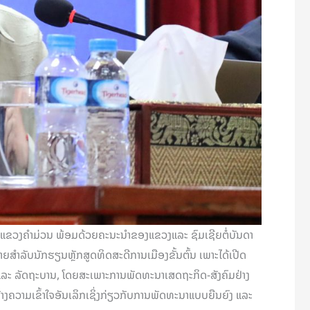
້າແຂວງຄໍາມ່ວນ ພ້ອມດ້ວຍຄະນະນຳຂອງແຂວງແລະ ຊົມເຊີຍຕໍ່ບັນດາ
າຍສຳລັບນັກຮຽນຫຼັກສູດທິດສະດີການເມືອງຂັ້ນຕົ້ນ ເພາະໄດ້ເປີດ
 ແລະ ລັດຖະບານ, ໂດຍສະເພາະການພັດທະນາເສດຖະກິດ-ສັງຄົມຢ່າງ
າງຄວາມເຂົ້າໃຈອັນເລິກເຊິ່ງກ່ຽວກັບການພັດທະນາແບບຍືນຍົງ ແລະ