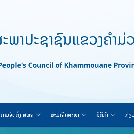
ະພາປະຊາຊົນແຂວງຄຳມ່
ople's Council of Khammouane Provi
ການຈັດຕັ້ງ ສພຂ
ສະມາຊິກສະພາ
ນິຕິກຳ
ກ່ຽ