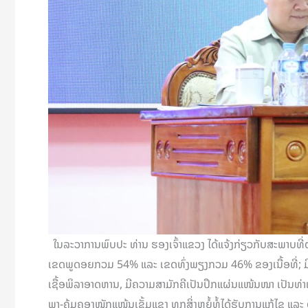
ໃນລະວາການພົບປະ ທ່ານ ຮອງເຈົ້າແຂວງ ໄດ້ແຈ້ງກ່ຽວກັບສະພາບທີ່ຕ
ເຂດພູດອຍກວມ 54% ແລະ ເຂດທົ່ງພຽງກວມ 46% ຂອງເນື້ອທີ່; ມີ 10
ເຊື້ອພິລາອາດຫານ, ມີຄວາມສາມັກຄີເປັນປຶກແຜ່ນແໜ້ນໜາ ເປັນທ່າແຮງ
ພາ-ຄຸ້ມຄອງໜັກແໜ້ນເຂັ້ມແຂງ ທຸກສິ່ງຫຍໍ້ທໍ້ໄດ້ຮັບການແກ້ໄຂ ແ