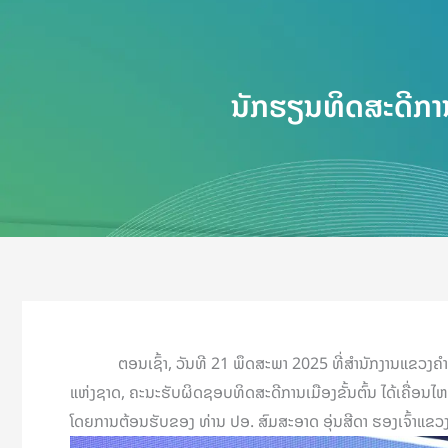
ນັກຮຽນທິດສະດີການ
ຕອນເຊົ້າ, ວັນທີ 21 ພຶດສະພາ 2025 ທີ່ສຳນັກງານແຂວງຄຳມ່ວນ,
ແຫ່ງຊາດ, ຄະນະຮັບຜິດຊອບທິດສະດີການເມືອງຂັ້ນຕົ້ນ ໄດ້ເຄື່ອ
ໂດຍການຕ້ອນຮັບຂອງ ທ່ານ ປອ. ສົມສະອາດ ອຸ່ນສີດາ ຮອງເຈົ້າແຂວງຄ