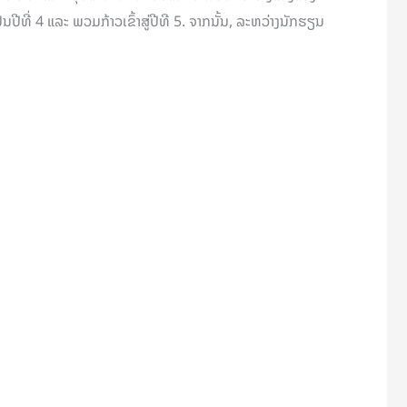
ນປີທີ່ 4 ແລະ ພວມກ້າວເຂົ້າສູ່ປີທີ 5. ຈາກນັ້ນ, ລະຫວ່າງນັກຮຽນ