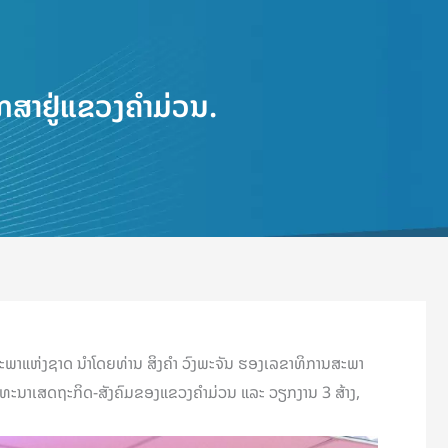
ສາຢູ່ແຂວງຄໍາມ່ວນ.
ພາແຫ່ງຊາດ ນໍາໂດຍທ່ານ ສິງຄໍາ ວົງພະຈັນ ຮອງເລຂາທິການສະພາ
ດທະນາເສດຖະກິດ-ສັງຄົມຂອງແຂວງຄຳມ່ວນ ແລະ ວຽກງານ 3 ສ້າງ,