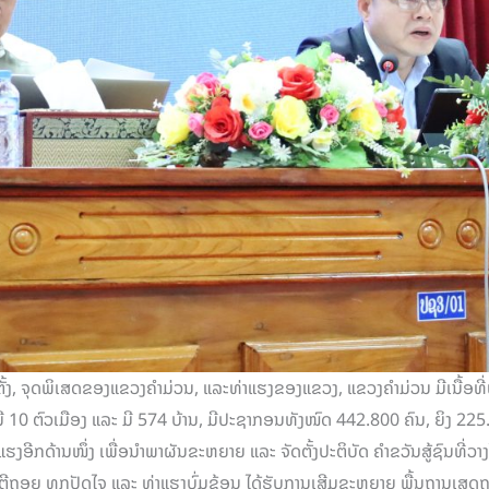
ັ້ງ, ຈຸດພິເສດຂອງແຂວງຄຳມ່ວນ, ແລະທ່າແຮງຂອງແຂວງ, ແຂວງຄຳມ່ວນ ມີເນື້ອທີ
 ຕົວເມືອງ ແລະ ມີ 574 ບ້ານ, ມີປະຊາກອນທັງໜົດ 442.800 ຄົນ, ຍິງ 225.09
ອີກດ້ານໜຶ່ງ ເພື່ອນໍາພາຜັນຂະຫຍາຍ ແລະ ຈັດຕັ້ງປະຕິບັດ ຄຳຂວັນສູ້ຊົນທີ່ວາງ
ລະ ຕີຖອຍ ທຸກປັດໄຈ ແລະ ທ່າແຮງບົ່ມຊ້ອນ ໄດ້ຮັບການເສີມຂະຫຍາຍ ພື້ນຖານເສດ