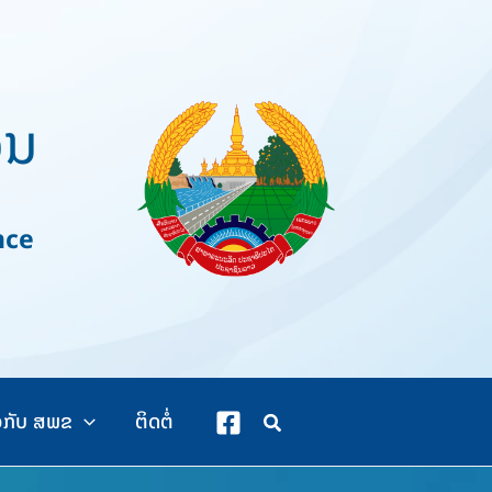
ວນ
nce
ວກັບ ສພຂ
ຕິດຕໍ່