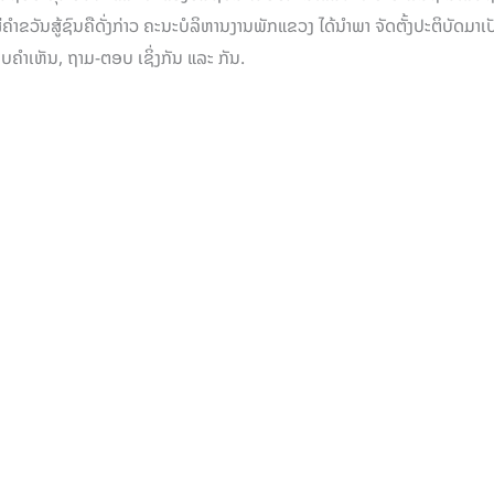
ໍາຂວັນສູ້ຊົນຄືດັ່ງກ່າວ ຄະນະບໍລິຫານງານພັກແຂວງ ໄດ້ນໍາພາ ຈັດຕັ້ງປະຕິບັດມາເປັ
ຄໍາເຫັນ, ຖາມ-ຕອບ ເຊິ່ງກັນ ແລະ ກັນ.