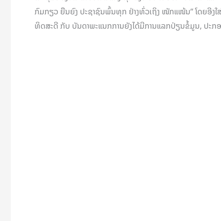
ກົມກຽວ ຍືນຍົງ ປະຊາຊົນພົ້ນທຸກ ຢ່າງທົ່ວເຖິງ ໜັກແໜ້ນ” ໂດຍອີງໃສ່ຄ
ທິດສະດີ ກັບ ບັນດາພະແນກການຍັງໄດ້ມີການແລກປ່ຽນຂໍ້ມູນ, ປະກອບ