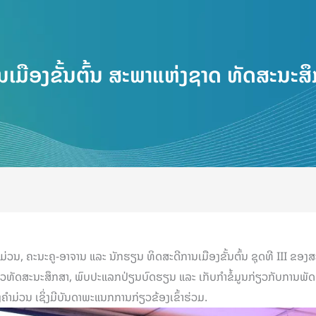
ເມືອງຂັ້ນຕົ້ນ ສະພາແຫ່ງຊາດ ທັດສະນະສຶກ
 ຄະນະຄູ-ອາຈານ ແລະ ນັກຮຽນ ທິດສະດີການເມືອງຂັ້ນຕົ້ນ ຊຸດທີ III ຂອງສະ
ນໄຫວທັດສະນະສຶກສາ, ພົບປະແລກປ່ຽນບົດຮຽນ ແລະ ເກັບກຳຂໍ້ມູນກ່ຽວກັບການພັ
ໍາມ່ວນ ເຊິ່ງມີບັນດາພະແນກການກ່ຽວຂ້ອງເຂົ້າຮ່ວມ.