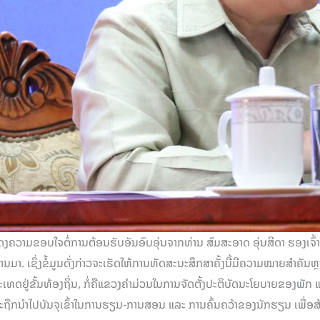
ດງຄວາມຂອບໃຈຕໍ່ການຕ້ອນຮັບອັນອົບອຸ່ນຈາກທ່ານ ສົມສະອາດ ອຸ່ນສີດາ ຮອງເຈົ
. ເຊິ່ງຂໍ້ມູນດັ່ງກ່າວຈະເຮັດໃຫ້ການທັດສະນະສຶກສາຄັ້ງນີ້ມີຄວາມໝາຍສຳຄັນຫຼ
ທດຢູ່ຂັ້ນທ້ອງຖິ່ນ, ກໍ່ຄືແຂວງຄຳມ່ວນໃນການຈັດຕັ້ງປະຕິບັດນະໂຍບາຍຂອງພັກ
້ຈະຖືກນຳໄປບັນຈຸເຂົ້າໃນການຮຽນ-ການສອນ ແລະ ການຄົ້ນຄວ້າຂອງນັກຮຽນ ເພື່ອສ້