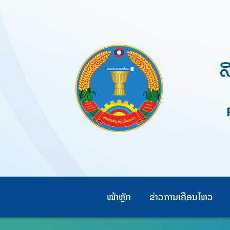
Skip
to
content
ສ
Pe
ໜ້າຫຼັກ
ຂ່າວການເຄືອນໄຫວ