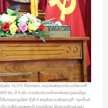
່ທັງໝົດ 16.315 ກິໂລຕາແມັດ, ແບ່ງເປັນສອງເຂດນິເວດວິທະຍາຄື:
3 ຄົນ, ມີ 9 ເຜົ່າ, ປະຊາຊົນບັນດາເຜົ່າພາຍໃນແຂວງແມ່ນມີມູນ
ໄວ້ໃນກອງປະຊຸມໃຫຍ່ ຄັ້ງທີ X ຂອງອົງຄະນະພັກແຂວງຄື: “ທຸກຂັ້ນນໍາ
ຖະກິດ ກະສິກໍາ-ອຸດສາຫະກໍາ-ການບໍລິການ ພັດທະນາຢ່າງແຂງແຮງ