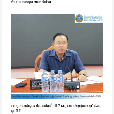
ກຳມະບານຮາກຖານ ສພຂ ຄໍາມ່ວນ
ກະກຽມກອງປະຊຸມສະໄໝສາມັນເທື່ອທີ 7 ຂອງສະພາປະຊາຊົນແຂວງຄໍາມ່ວນ
ຊຸດທີ II