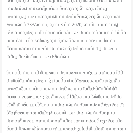
ຂໍ້ຕົກລົງຂອງເຈົ້າແຂວງ, ເຈົ້າຄອງນະຄອນຫຼວງ; ຮ່າງ ແຜນການ ຕິດຕາມກວດກາ
ການປະເມີນຜົນການຈັດຕັ້ງປະຕິບັດ ຂໍ້ຕົກລົງຂອງເຈົ້າແຂວງ, ເຈົ້າຄອງ
ນະຄອນຫຼວງ ແລະ ບົດລາຍງານຜົນການປະເມີນຂໍ້ຕົກລົງຂອງເຈົ້າແຂວງຄໍາມ່ວນ
ສະບັບເລກທີ 333/ຈຂ.ຄມ, ລົງວັນ 3 ມີນາ 2020; ຈາກນັ້ນ, ບັນດາທ່ານຜູ້
ເຂົ້າຮ່ວມກອງປະຊຸມ ກໍໄດ້ພ້ອມກັນຄົ້ນຄວ້າ ແລະ ປະກອບຄຳຄິດຄຳເຫັນໃຫ້ມີເນື້ອ
ໃນຄົບຖ້ວນ, ເພື່ອເຮັດໃຫ້ວຽກງານດັ່ງກ່າວມີຄວາມເປັນເອກະພາບ ໃຫ້ການ
ຕິດຕາມກວດກາ ການປະເມີນຜົນການຈັດຕັ້ງປະຕິບັດ ດຳເນີນຢ່າງເປັນລະບົບ
ຕໍ່ເນື່ອງ ມີປະສິດທິພາບ ແລະ ປະສິດທິຜົນ.
ໂອກາດນີ້, ທ່ານ ບຸນມີ ພິມມະສອນ ປະທານສະພາປະຊາຊົນແຂວງຄໍາມ່ວນ ໄດ້ມີ
ຄຳເຫັນໂອ້ລົມຕໍ່ກອງປະຊຸມ ເຊິ່ງກ່ອນອື່ນ ທ່ານໄດ້ສະແດງຄວາມຍ້ອງຍໍຊົມເຊີຍ
ຄະນະຮັບຜິດຊອບຕິດຕາມກວດກາປະເມີນຜົນການຈັດຕັ້ງປະຕິບັດນິຕິກໍາໃຕ້
ກົດໝາຍ ຂອງສະພາປະຊາຊົນຂັ້ນແຂວງ ທີ່ໄດ້ມີຄວາມເອົາໃຈໃສ່ໃນການປະຕິບັດ
ໜ້າທີ່ ເປັນຕົ້ນ ແມ່ນໄດ້ພະຍາຍາມປະສານສົມທົບກັບພາກສ່ວນທີ່ກ່ຽວຂ້ອງ ທັງ
ໄດ້ລົງຕິດຕາມກວດກາຢູ່ເມືອງຈຳນວນໜຶ່ງ ແລະ ປະສານສົມທົບກັບອົງການ
ປົກຄອງຂັ້ນແຂວງ, ອົງການປົກຄອງຂັ້ນເມືອງ ແລະ ພາກສ່ວນທີ່ກ່ຽວຂ້ອງ ເພື່ອ
ຄົ້ນຄວ້າປຶກສາຫາລື ໂດຍສະເພາະກໍແມ່ນກອງປະຊຸມໃນຄັ້ງນີ້ ເພື່ອເປັນການກວດກາ