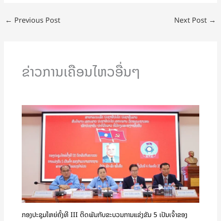
←
Previous Post
Next Post
→
ຂ່າວການເຄືອນໄຫວອື່ນໆ
ກອງປະຊຸມໃຫຍ່ຄັ້ງທີ III ຕິດພັນກັບຂະບວນການແຂ່ງຂັນ 5 ເປັນເຈົ້າຂອງ