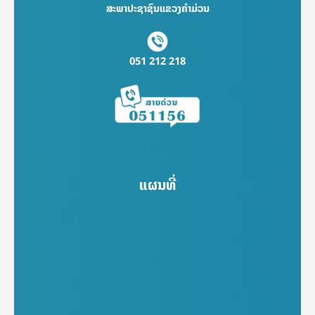
ສະພາປະຊາຊົນແຂວງຄຳມ່ວນ
051 212 218
ແຜນທີ່