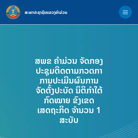
Skip
MAI
to
ສະພາປະຊາຊົນແຂວງຄຳມ່ວນ
ME
content
ສພຂ ຄໍາມ່ວນ ຈັດກອງ
ປະຊຸມຕິດຕາມກວດກາ
ການປະເມີນຜົນການ
ຈັດຕັ້ງປະບັດ ນິຕິກຳໃຕ້
ກົດໝາຍ ຂົງເຂດ
ເສດຖະກິດ ຈໍານວນ 1
ສະບັບ