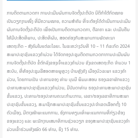
ການຕິດຕາມກວດກາ ການປະເມີນຜົນການຈັດຕັ້ງປະຕິບັດ ນິຕິກຳໃຕ້ກົດໝາຍ
ເປັນວຽກງານໜຶ່ງ ທີ່ມີຄວາມໝາຍ, ຄວາມສຳຄັນ ທີ່ຈະຕ້ອງໄດ້ດຳເນີນການປະເມີນ
ຜົນການຈັດຕັ້ງປະຕິບັດ ເພື່ອເປັນການຕິດຕາມກວດກາ, ຕີລາຄາ ແລະ ປະເມີນຄືນ
ໃຫ້ມີປະສິດທິພາບ, ປະສິດທິຜົນ, ສອດຄ່ອງກັບສະພາບການພັດທະນາ
ເສດຖະກິດ – ສັງຄົມໃນແຕ່ລະໄລຍະ. ໃນລະຫວ່າງວັນທີ 10 – 11 ກໍລະກົດ 2024
ສະພາປະຊາຊົນແຂວງຄໍາມ່ວນ ໄດ້ຈັດກອງປະຊຸມຕິດຕາມກວດກາການປະເມີນຜົນ
ການຈັດຕັ້ງປະຕິບັດ ຂໍ້ຕົກລົງຂອງເຈົ້າແຂວງຄໍາມ່ວນ ຂົງເຂດເສດຖະກິດ ຈໍານວນ 1
ສະບັບ, ທີ່ຫ້ອງປະຊຸມລີສອດສາຍພູຫຼວງ ບ້ານຫຼັງຄັງ ເມືອງບົວລະພາ ແຂວງຄໍາ
ມ່ວນ, ໂດຍການເປັນ ປະທານຂອງ ທ່ານ ບຸນມີ ພິມມະສອນ ຮອງເລຂາພັກແຂວງ
ປະທານສະພາປະຊາຊົນແຂວງຄໍາມ່ວນ, ມີບັນດາທ່ານ ຮອງປະທານສະພາປະຊາຊົນ
ຂັ້ນແຂວງ, ປະທານ/ຮອງປະທານຄະນະກຳມະການ, ເລຂາ/ຮອງເລຂາທິການສະພາ
ປະຊາຊົນຂັ້ນແຂວງ, ສະມາຊິກສະພາປະຊາຊົນຂັ້ນແຂວງປະຈໍາເຂດເລືອກຕັ້ງ 10
ຕົວເມືອງ, ມີຕາງໜ້າພະແນກການ, ອົງການທຽບເທົ່າພະແນກການທີ່ກ່ຽວຂ້ອງ
ຂອງແຂວງ ແລະ ພະນັກງານເສນາທິການຊ່ວຍວຽກ ຂອງສະພາປະຊາຊົນແຂວງຄໍາ
ມ່ວນເຂົ້າຮ່ວມທັງໝົດ 66 ທ່ານ, ຍິງ 15 ທ່ານ.