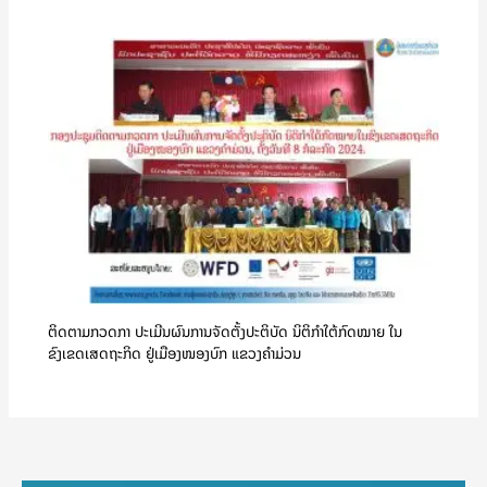
ຕິດຕາມກວດກາ ປະເມີນຜົນການຈັດຕັ້ງປະຕິບັດ ນິຕິກຳໃຕ້ກົດໝາຍ ໃນ
ຂົງເຂດເສດຖະກິດ ຢູ່ເມືອງໜອງບົກ ແຂວງຄໍາມ່ວນ