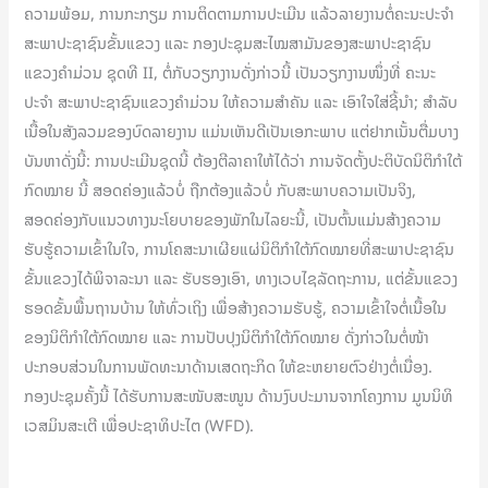
ຄວາມພ້ອມ, ການກະກຽມ ການຕິດຕາມການປະເມີນ ແລ້ວລາຍງານຕໍ່ຄະນະປະຈໍາ
ສະພາປະຊາຊົນຂັ້ນແຂວງ ແລະ ກອງປະຊຸມສະໄໝສາມັນຂອງສະພາປະຊາຊົນ
ແຂວງຄໍາມ່ວນ ຊຸດທີ II, ຕໍ່ກັບວຽກງານດັ່ງກ່າວນີ້ ເປັນວຽກງານໜຶ່ງທີ່ ຄະນະ
ປະຈຳ ສະພາປະຊາຊົນແຂວງຄໍາມ່ວນ ໃຫ້ຄວາມສຳຄັນ ແລະ ເອົາໃຈໃສ່ຊີ້ນຳ; ສຳລັບ
ເນື້ອໃນສັງລວມຂອງບົດລາຍງານ ແມ່ນເຫັນດີເປັນເອກະພາບ ແຕ່ຢາກເນັ້ນຕື່ມບາງ
ບັນຫາດັ່ງນີ້: ການປະເມີນຊຸດນີ້ ຕ້ອງຕີລາຄາໃຫ້ໄດ້ວ່າ ການຈັດຕັ້ງປະຕິບັດນິຕິກຳໃຕ້
ກົດໝາຍ ນີ້ ສອດຄ່ອງແລ້ວບໍ່ ຖືກຕ້ອງແລ້ວບໍ່ ກັບສະພາບຄວາມເປັນຈິງ,
ສອດຄ່ອງກັບແນວທາງນະໂຍບາຍຂອງພັກໃນໄລຍະນີ້, ເປັນຕົ້ນແມ່ນສ້າງຄວາມ
ຮັບຮູ້ຄວາມເຂົ້າໃນໃຈ, ການໂຄສະນາເຜີຍແຜ່ນິຕິກຳໃຕ້ກົດໝາຍທີ່ສະພາປະຊາຊົນ
ຂັ້ນແຂວງໄດ້ພິຈາລະນາ ແລະ ຮັບຮອງເອົາ, ທາງເວບໄຊລັດຖະການ, ແຕ່ຂັ້ນແຂວງ
ຮອດຂັ້ນພື້ນຖານບ້ານ ໃຫ້ທົ່ວເຖິງ ເພື່ອສ້າງຄວາມຮັບຮູ້, ຄວາມເຂົ້າໃຈຕໍ່ເນື້ອໃນ
ຂອງນິຕິກຳໃຕ້ກົດໝາຍ ແລະ ການປັບປຸງນິຕິກຳໃຕ້ກົດໝາຍ ດັ່ງກ່າວໃນຕໍ່ໜ້າ
ປະກອບສ່ວນໃນການພັດທະນາດ້ານເສດຖະກິດ ໃຫ້ຂະຫຍາຍຕົວຢ່າງຕໍ່ເນື່ອງ.
ກອງປະຊຸມຄັ້ງນີ້ ໄດ້ຮັບການສະໜັບສະໜູນ ດ້ານງົບປະມານຈາກໂຄງການ ມູນນິທິ
ເວສມິນສະເຕີ ເພື່ອປະຊາທິປະໄຕ (WFD).