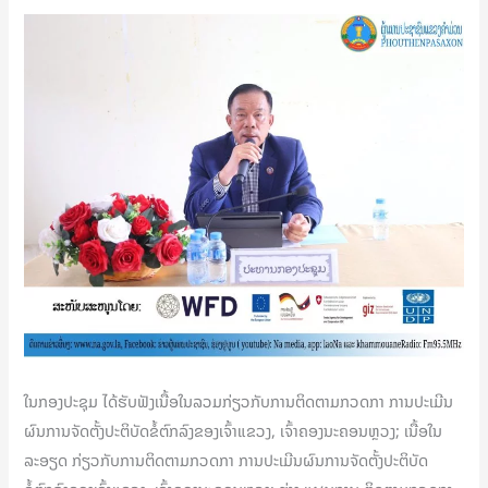
ໃນກອງປະຊຸມ ໄດ້ຮັບຟັງເນື້ອໃນລວມກ່ຽວກັບການຕິດຕາມກວດກາ ການປະເມີນ
ຜົນການຈັດຕັ້ງປະຕິບັດຂໍ້ຕົກລົງຂອງເຈົ້າແຂວງ, ເຈົ້າຄອງນະຄອນຫຼວງ; ເນື້ອໃນ
ລະອຽດ ກ່ຽວກັບການຕິດຕາມກວດກາ ການປະເມີນຜົນການຈັດຕັ້ງປະຕິບັດ