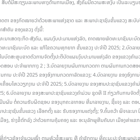
ນ ສືບຕໍ່ມີສະຖຽນລະພາບທາງດ້ານການເມືອງ, ສັງຄົມມີຄວາມສະຫງົບ ເປັນລະບຽບຮ
າດຕາ ຂອງກົດໝາຍວ່າດ້ວຍສະພາແຫ່ງຊາດ ແລະ ສະພາປະຊາຊົນຂັ້ນແຂວງ ສະບັບປ
ສໍາຄັນ ຂອງແຂວງ ດັ່ງນີ້:
ພັດທະນາເສດຖະກິດ-ສັງຄົມ, ແຜນງົບປະມານແຫ່ງລັດ, ຄາດໝາຍພັດທະນາຊົນນະບົ
ທະນາຊົນນະບົດ ແລະ ແກ້ໄຂຄວາມທຸກຍາກ ຂັ້ນແຂວງ ປະຈໍາປີ 2025; 2.ບົດລາ
ົດສະຫຼຸບຂາດຕົວການຈັດຕັ້ງປະຕິບັດແຜນງົບປະມານແຫ່ງລັດ ຂອງແຂວງຄໍາມວ່ນ 
ວດສອບ ປະຈໍາພາກກາງ 2 ; 3.ບົດລາຍງານຜົນການກວດກາ ຕາມຜົນການກວດສອ
ຜນການ ປະຈໍາປີ 2025 ຂອງອົງການກວດກາລັດແຂວງ; 4.ບົດລາຍງານ ຂອງອົງການໄ
ື່ອນໄຫວວຽກງານ ປະຈໍາປີ 2025; 5.ບົດລາຍງານ ຂອງສານປະຊາຊົນແຂວງຄໍາມ່ວ
5; 6.ບົດລາຍງານ ຂອງສະພາປະຊາຊົນແຂວງຄໍາມ່ວນ ຊຸດທີ II ກ່ຽວກັບການຈັດຕ
ີນຜົນ ຕໍ່ຄວາມຮັບຜິດຊອບ ຂອງບຸກຄະລາກອນ ທີ່ມາລາຍງານ, ຊີ້ແຈງ ແລະ ຕອບຄ
າປະຊາຊົນຂັ້ນແຂວງ ເລືອກຕັ້ງ ແລະ ຮັບຮອງການແຕ່ງຕັ້ງ; 9.ຄົ້ນຄວ້າ ພິຈາລະນາ
ືອງ, ຮ່າງຂໍ້ຕົກລົງ ວ່າດ້ວຍການຄຸ້ມຄອງ ແລະ ອະນຸລັກພູຫີນຄັນນາ ເມືອງທ່າແຂ
ີ່ກ່ຽວຂ້ອງຈຳນວນໜຶ່ງ ຕາມຫົວຂໍ້ສະເພາະ ຫຼື ຄໍາຊັກຖາມ ທີ່ຄະນະປະຈໍາສະພາປະ