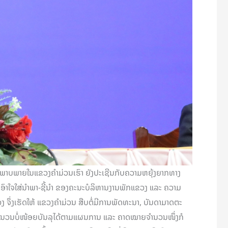
ະພາບພາຍໃນແຂວງຄໍາມ່ວນເຮົາ ຍັງປະເຊີນກັບຄວາມຫຍຸ້ງຍາກທາງ
ເອົາໃຈໃສ່ນໍາພາ-ຊີ້ນໍາ ຂອງຄະນະບໍລິຫານງານພັກແຂວງ ແລະ ຄວາມ
ຈຶ່ງເຮັດໃຫ້ ແຂວງຄໍາມ່ວນ ສືບຕໍ່ມີການພັດທະນາ, ບັນດາມາດຕະ
ມ ຈໍານວນບໍ່ໜ້ອຍບັນລຸໄດ້ຕາມແຜນການ ແລະ ຄາດໝາຍຈໍານວນໜຶ່ງກໍ