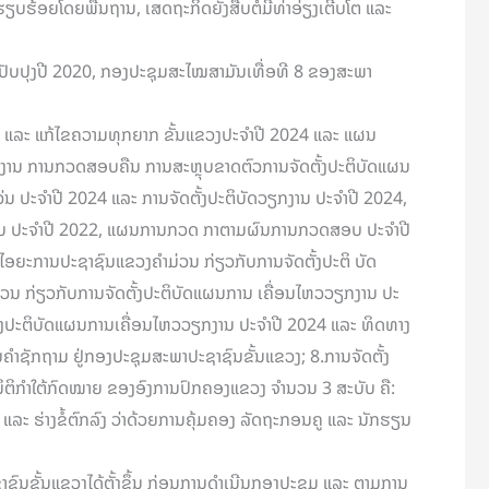
ຽບຮ້ອຍໂດຍພື້ນຖານ, ເສດຖະກິດຍັງສືບຕໍ່ມີທ່າອ່ຽງເຕີບໂຕ ແລະ
ັບປຸງປີ 2020, ກອງປະຊຸມສະໄໝສາມັນເທື່ອທີ 8 ຂອງສະພາ
ດ ແລະ ແກ້ໄຂຄວາມທຸກຍາກ ຂັ້ນແຂວງປະຈຳປີ 2024 ແລະ ແຜນ
ຍງານ ການກວດສອບຄືນ ການສະຫຼຸບຂາດຕົວການຈັດຕັ້ງປະຕິບັດແຜນ
ປະຈໍາປີ 2024 ແລະ ການຈັດຕັ້ງປະຕິບັດວຽກງານ ປະຈໍາປີ 2024,
ບ ປະຈໍາປີ 2022, ແຜນການກວດ ກາຕາມຜົນການກວດສອບ ປະຈໍາປີ
ອຍະການປະຊາຊົນແຂວງຄໍາມ່ວນ ກ່ຽວກັບການຈັດຕັ້ງປະຕິ ບັດ
ນ ກ່ຽວກັບການຈັດຕັ້ງປະຕິບັດແຜນການ ເຄື່ອນໄຫວວຽກງານ ປະ
ັ້ງປະຕິບັດແຜນການເຄື່ອນໄຫວວຽກງານ ປະຈໍາປີ 2024 ແລະ ທິດທາງ
ໍາຊັກຖາມ ຢູ່ກອງປະຊຸມສະພາປະຊາຊົນຂັ້ນແຂວງ; 8.ການຈັດຕັ້ງ
 ນິຕິກໍາໃຕ້ກົດໝາຍ ຂອງອົງການປົກຄອງແຂວງ ຈໍານວນ 3 ສະບັບ ຄື:
ກ ແລະ ຮ່າງຂໍ້ຕົກລົງ ວ່າດ້ວຍການຄຸ້ມຄອງ ລັດຖະກອນຄູ ແລະ ນັກຮຽນ
ຊາຊົນຂັ້ນແຂວງໄດ້ຕັ້ງຂຶ້ນ ກ່ອນການດໍາເນີນກອງປະຊຸມ ແລະ ຕາມການ