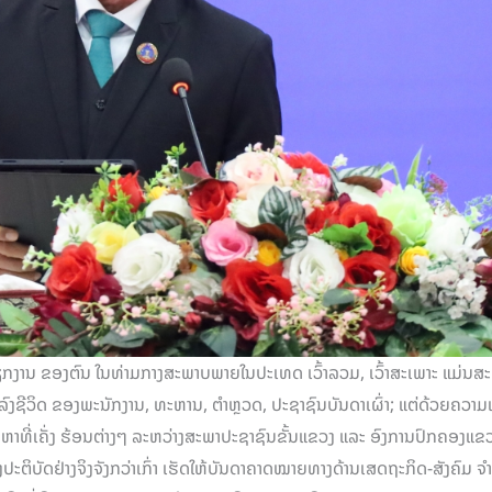
ຽກງານ ຂອງຕົນ ໃນທ່າມກາງສະພາບພາຍໃນປະເທດ ເວົ້າລວມ, ເວົ້າສະເພາະ ແມ່ນສ
າລົງຊີວິດ ຂອງພະນັກງານ, ທະຫານ, ຕໍາຫຼວດ, ປະຊາຊົນບັນດາເຜົ່າ; ແຕ່ດ້ວຍຄວາມ
າທີ່ເຄັ່ງ ຮ້ອນຕ່າງໆ ລະຫວ່າງສະພາປະຊາຊົນຂັ້ນແຂວງ ແລະ ອົງການປົກຄອງແຂວງ 
ງປະຕິບັດຢ່າງຈິງຈັງກວ່າເກົ່າ ເຮັດໃຫ້ບັນດາຄາດໝາຍທາງດ້ານເສດຖະກິດ-ສັງຄົ