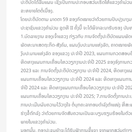
ປະຕິບັດໄດ້ລື່ນແຜນ ເຊິ່ງເປັນການປະກອບສວ່ນເຮັດໃຫ້ແຂວງຄໍາມ່ວ
ຂະຫຍາຍໂຕຕໍ່ເນື່ອງ.
ໂດຍປະຕິບັດຕາມ ມາດຕາ 59 ຂອງກົດໝາຍວ່າດ້ວຍການປັບປຸງບາງມ
ປະຊາຊົນແຂວງຄໍາມ່ວນ ຊຸດທີ II ຄັ້ງນີ້ ຈະໄດ້ພິຈາລະນາຮັບຮອງ ບັນຫາ
1.ບົດລາຍງານ ຂອງເຈົ້າແຂວງ ກ່ຽວກັບ ການຈັດຕັ້ງປະຕິບັດແຜນ
ພັດທະນາເສດຖະກິດ-ສັງຄົມ, ແຜນງົບປະມານແຫ່ງລັດ, ຄາດໝາຍພັດ
ງົບປະມານແຫ່ງລັດ ຂອງແຂວງ ປະຈໍາປີ 2023, ແຜນການກວດສອບຄືນບ
ທິດທາງແຜນການເຄື່ອນໄຫວວຽກງານປະຈໍາປີ 2025 ຂອງອົງການກ
2023 ແລະ ການຈັດຕັ້ງປະຕິບັດວຽກງານ ປະຈໍາປີ 2024, ທິດທາງແ
ແຜນການເຄື່ອນໄຫວວຽກງານ ປະຈຳປີ 2024 ແລະ ທິດທາງແຜນການເຄ
ຈໍາປີ 2024 ແລະ ທິດທາງແຜນການເຄື່ອນໄຫວວຽກງານ ປະຈໍາປີ 202
ແຜນການເຄື່ອນໄຫວວຽກງານ ປະຈໍາປີ 2025; 7.ການຈັດຕັ້ງການປະເມ
ການປະເມີນຜົນຄວາມໄວ້ວາງໃຈ ຕໍ່ບຸກຄະລາກອນດໍາລົງຕໍາແໜ່ງ ທີ່ສະພ
ຮ່າງຂໍໍ້ຕົກລົງ ວ່າດ້ວຍການຈັດສັນຄວາມເປັນລະບຽບຮຽບຮ້ອຍໃນຕົວເມ
ພາຍໃນແຂວງຄຳມ່ວນ.
ນອກນັ້ນ, ກອງປະຊຸມຍັງຈະໄດ້ຮັບຟັງການຊີ້ແຈງ ຈາກພາກສວ່ນຕ່າງໆທ