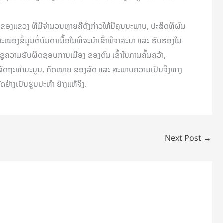
ນຂອງແຂວງ ທີ່ມີຈໍານວນຫຼາຍຄືດັ່ງກ່າວໃຫ້ມີຄຸນນະພາບ, ປະສິດທິຜົນ
ອງຂໍ້ມູນຕໍ່ບັນດາເນື້ອໃນທີ່ຈະນໍາເຂົ້າພິຈາລະນາ ແລະ ຮັບຮອງໃນ
ດຊູຄວາມຮັບຜິດຊອບການເມືອງ ຂອງຕົນ ເຂົ້າໃນການຄົ້ນຄວ້າ,
ັກ, ລັດຖະທໍາມະນູນ, ກົດໝາຍ ຂອງລັດ ແລະ ສະພາບຄວາມເປັນຈິງທາງ
ດຢ່າງເປັນຮູບປະທໍາ ຢ່າງແທ້ຈິງ.
Next Post
→