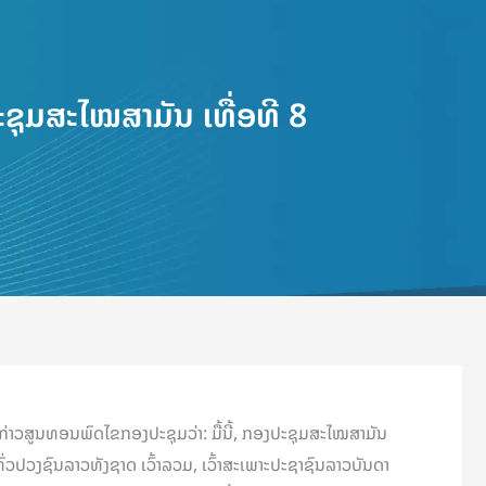
ຸມສະໄໝສາມັນ ເທື່ອທີ 8
າວສູນທອນພົດໄຂກອງປະຊຸມວ່າ: ມື້ນີ້, ກອງປະຊຸມສະໄໝສາມັນ
ທົ່ວປວງຊົນລາວທັງຊາດ ເວົ້າລວມ, ເວົ້າສະເພາະປະຊາຊົນລາວບັນດາ