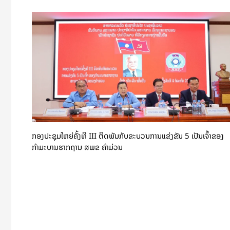
ກອງປະຊຸມໃຫຍ່ຄັ້ງທີ III ຕິດພັນກັບຂະບວນການແຂ່ງຂັນ 5 ເປັນເຈົ້າຂອງ
ກຳມະບານຮາກຖານ ສພຂ ຄໍາມ່ວນ