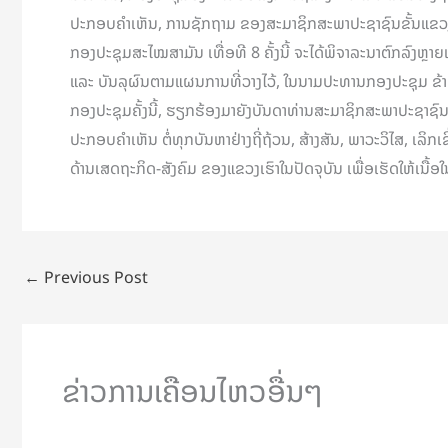
ປະກອບຄຳເຫັນ, ການຊັກຖາມ ຂອງສະມາຊິກສະພາປະຊາຊົນຂັ້ນແຂວງ ທີ
ກອງປະຊຸມສະໄໝສາມັນ ເທື່ອທີ 8 ຄັ້ງນີ້ ຈະໄດ້ພິຈາລະນາຕົກລົງຫຼາຍ
ແລະ ບັນລຸຜົນຕາມແຜນການທີ່ວາງໄວ້, ໃນນາມປະທານກອງປະຊຸມ ຂ້າພະເຈ
ກອງປະຊຸມຄັ້ງນີ້, ຮຽກຮ້ອງມາຍັງບັນດາທ່ານສະມາຊິກສະພາປະຊາຊົນຂ
ປະກອບຄຳເຫັນ ຕໍ່ທຸກບັນຫາຢ່າງຖີ່ຖ້ວນ, ສ້າງສັນ, ພາວະວິໄສ, ເລ
ດ້ານເສດຖະກິດ-ສັງຄົມ ຂອງແຂວງເຮົາໃນປັດຈຸບັນ ເພື່ອເຮັດໃຫ້ເນື້ອໃນ
←
Previous Post
ຂ່າວການເຄືອນໄຫວອື່ນໆ