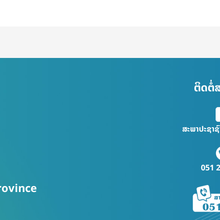
ຕິດຕໍ
ສະພາປະຊາຊ
051 
rovince