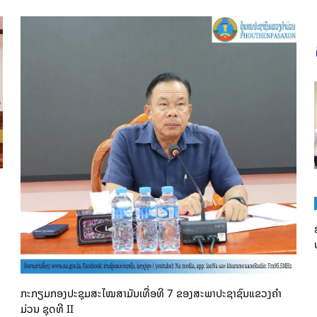
ກະກຽມກອງປະຊຸມສະໄໝສາມັນເທື່ອທີ 7 ຂອງສະພາປະຊາຊົນແຂວງຄໍາ
ມ່ວນ ຊຸດທີ II