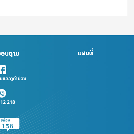
່ສອບຖາມ
ແຜນທີ່
ົນແຂວງຄຳມ່ວນ
212 218