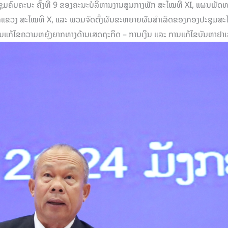
ຸມຄົບຄະນະ ຄັ້ງທີ 9 ຂອງຄະນະບໍລິຫານງານສູນກາງພັກ ສະໄໝທີ XI, ແຜນພັດທະນ
ັກແຂວງ ສະໄໝທີ X, ແລະ ພວມຈັດຕັ້ງຜັນຂະຫຍາຍຜົນສໍາເລັດຂອງກອງປະຊຸມສະໄໝສ
ການແກ້ໄຂຄວາມຫຍຸ້ງຍາກທາງດ້ານເສດຖະກິດ – ການເງິນ ແລະ ການແກ້ໄຂບັນຫາຢາເສບ