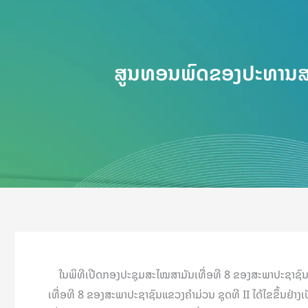
ສູນທອນພົດຂອງປະທານສະພ
ໃນພິທີເປີດກອງປະຊຸມສະໄໝສາມັນເທື່ອທີ 8 ຂອງສະພາປະຊາຊົນແຂ
ເທື່ອທີ 8 ຂອງສະພາປະຊາຊົນແຂວງຄຳມ່ວນ ຊຸດທີ II ໄດ້ໄຂຂຶ້ນຢ່າງເ