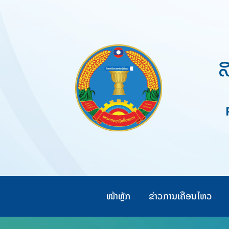
Skip
to
content
ສ
Pe
ໜ້າຫຼັກ
ຂ່າວການເຄືອນໄຫວ