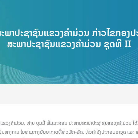
າປະຊາຊົນແຂວງຄຳມ່ວນ ກ່າວໄຂກອງປະຊ
ສະພາປະຊາຊົນແຂວງຄຳມ່ວນ ຊຸດທີ II
ວງຄຳມ່ວນ, ທ່ານ ບຸນມີ ພິມມະສອນ ປະທານສະພາປະຊາຊົນແຂວງຄຳມ່ວນ ໄດ້ກ່
ປັນທາງການ ໃນທ່າມກາງບັນຍາກາດທີ່ທົ່ວພັກ-ລັດ, ທົ່ວກໍາລັງປະກອບອາວຸດ ແລະ 