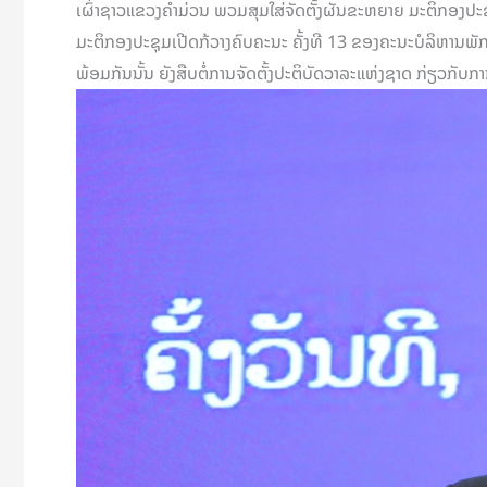
ເຜົ່າຊາວແຂວງຄຳມ່ວນ ພວມສຸມໃສ່ຈັດຕັ້ງຜັນຂະຫຍາຍ ມະຕິກອງປະຊ
ມະຕິກອງປະຊຸມເປີດກ້ວາງຄົບຄະນະ ຄັ້ງທີ 13 ຂອງຄະນະບໍລິຫານພ
ພ້ອມກັນນັ້ນ ຍັງສືບຕໍ່ການຈັດຕັ້ງປະຕິບັດວາລະແຫ່ງຊາດ ກ່ຽວກັບ