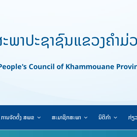
ະພາປະຊາຊົນແຂວງຄຳມ່
ople's Council of Khammouane Provi
ການຈັດຕັ້ງ ສພຂ
ສະມາຊິກສະພາ
ນິຕິກຳ
ກ່ຽ