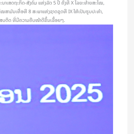
າເສດຖະກິດ-ສັງຄົມ ແຫ່ງລັດ 5 ປີ ຄັ້ງທີ X ໄລຍະທ້າຍສະໄໝ,
າມັນເທື່ອທີ 8 ສະພາແຫ່ງຊາດຊຸດທີ IX ໃຫ້ເປັນຮູບປະທໍາ,
ຕິດ ທີ່ມີຄວາມຄືບໜ້າດີຂຶ້ນເລື້ອຍໆ.