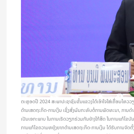
ຕະຫຼອດປີ 2024 ສະພາປະຊາຊົນຂັ້ນແຂວງໄດ້ເອົາໃຈໃສ່ເຄື່ອນໄຫວວ
ດ້ານເສດຖະກິດ-ການເງິນ ເຊິ່ງສົ່ງຜົນກະທົບຕໍ່ການພັດທະນາ, ການດໍ
ເປັນເອກະພາບ ໃນການເຮັດວຽກຮ່ວມກັນຢ່າງໃກ້ສິດ ໃນການແກ້ໄຂບັນຫ
ການແກ້ໄຂຄວາມຫຍຸ້ງຍາກດ້ານເສດຖະກິດ-ການເງິນ ໄດ້ຮັບການຈັດຕັ້