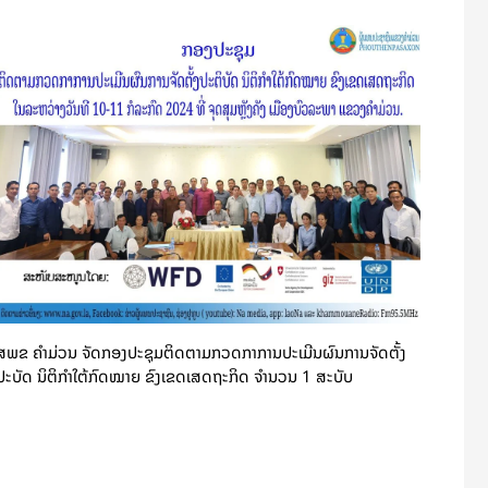
ສພຂ ຄໍາມ່ວນ ຈັດກອງປະຊຸມຕິດຕາມກວດກາການປະເມີນຜົນການຈັດຕັ້ງ
ປະບັດ ນິຕິກຳໃຕ້ກົດໝາຍ ຂົງເຂດເສດຖະກິດ ຈໍານວນ 1 ສະບັບ