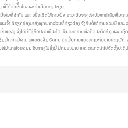
່ໄດ້ຍົກຂືຶ້ນໃນວາລະດໍາເນີນກອງປະຊຸມ.
ເນື້ອໃນທີ່ສຳຄັນ ແລະ ເພື່ອເຮັດໃຫ້ການພິຈາລະນາຮັບຮອງເອົາບັນຫາສໍາຄັນພື້ນຖາ
ົ້າ ຂໍຮຽກຮ້ອງມາຍັງທຸກພາກສ່ວນທີ່ກ່ຽວຂ້ອງ ຈົ່ງສືບຕໍ່ໃຫ້ການຮ່ວມມື ແລະ ສະໜ
ັ້ນແຂວງ ຈົ່ງໄດ້ນໍາໃຊ້ສິດປະຊາທິປະໄຕ ເສີມຂະຫຍາຍຫົວຄິດປະດິດສ້າງ ແລະ ເຊີ
ິກເຊິ່ງ, ມີເຫດ-ມີຜົນ, ແທດຕົວຈິງ, ຮັດກຸມ ບົນພື້ນຖານແນວທາງນະໂຍບາຍຂອງພ
ທີ່ນໍາມາພິຈາລະນາ, ຮັບຮອງໃນຄັ້ງນີ້ ມີຄຸນນະພາບ ແລະ ສາມາດນໍາໄປຈັດຕັ້ງປະຕິບັ