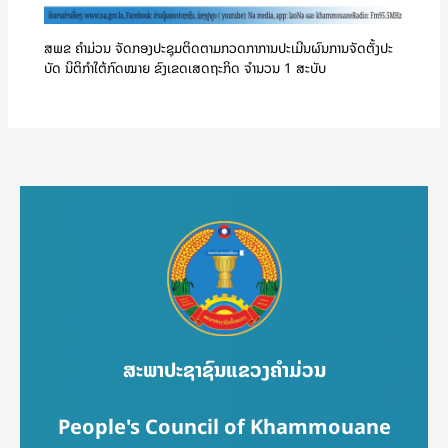
ສພຂ ຄໍາມ່ວນ ຈັດກອງປະຊຸມຕິດຕາມກວດກາການປະເມີນຜົນການຈັດຕັ້ງປະ
ບັດ ນິຕິກຳໃຕ້ກົດໝາຍ ຂົງເຂດເສດຖະກິດ ຈໍານວນ 1 ສະບັບ
ສະພາປະຊາຊົນແຂວງຄຳມ່ວນ
People's Council of Khammouane