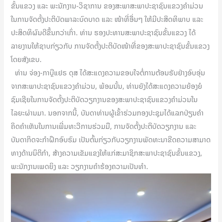
ຂັ້ນແຂວງ ແລະ ພະນັກງານ-ວິຊາການ ຂອງສະພາສະພາປະຊາຊົນແຂວງຄຳມ່ວນ
ໃນການຈັດຕັ້ງປະຕິບັດພາລະບົດບາດ ແລະ ໜ້າທີ່ອື່ນໆ ໃຫ້ມີປະສິດທິພາບ ແລະ
ປະສິດທິຜົນດີຂຶ້ນກວ່າເກົ່າ. ທ່ານ ຮອງປະທານສະພາປະຊາຊົນຂັ້ນແຂວງ ໄດ້
ລາຍງານໃຫ້ຊາບກ່ຽວກັບ ການຈັດຕັ້ງປະຕິບັດໜ້າທີ່ຂອງສະພາປະຊາຊົນຂັ້ນແຂວງ
ໂດຍສັງເຂບ.
ທ່ານ ຈ່ອງ-ກາບຼີແຢຣ ດຸສ ໄດ້ສະແດງຄວາມຂອບໃຈຕໍ່ການຕ້ອນຮັບຢ່າງອົບອຸ່ນ
ຈາກສະພາປະຊາຊົນແຂວງຄຳມ່ວນ, ພ້ອມນັ້ນ, ທ່ານຍັງໄດ້ສະແດງຄວາມຍ້ອງຍໍ
ຊົມເຊີຍໃນການຈັດຕັ້ງປະຕິບັດວຽກງານຂອງສະພາປະຊາຊົນແຂວງຄຳມ່ວນໃນ
ໄລຍະຜ່ານມາ. ນອກຈາກນີ້, ບັນດາທ່ານຜູ້ເຂົ້າຮ່ວມກອງປະຊຸມໄດ້ແລກປ່ຽນຄໍາ
ຄິດຄໍາເຫັນໃນການເພີ່ມທະວີການຮ່ວມມື, ການຈັດຕັ້ງປະຕິບັດວຽກງານ ແລະ
ບັນດາກິດຈະກຳຝຶກອົບຮົມ ເປັນຕົ້ນກ່ຽວກັບວຽກງານພັດທະນາຂີດຄວາມສາມາດ
ທາງດ້ານນິຕິກຳ, ສ້າງຄວາມເຂັມແຂງໃຫ້ແກ່ສະມາຊິກສະພາປະຊາຊົນຂັ້ນແຂວງ,
ພະນັກງານເພດຍິງ ແລະ ວຽກງານຄຳຮ້ອງຄວາມເປັນທຳ.