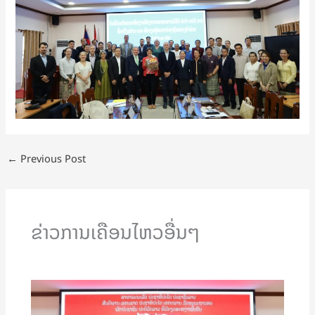
←
Previous Post
ຂ່າວການເຄືອນໄຫວອື່ນໆ