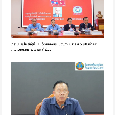
ກອງປະຊຸມໃຫຍ່ຄັ້ງທີ III ຕິດພັນກັບຂະບວນການແຂ່ງຂັນ 5 ເປັນເຈົ້າຂອງ
ກຳມະບານຮາກຖານ ສພຂ ຄໍາມ່ວນ