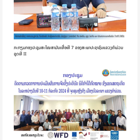
ກະກຽມກອງປະຊຸມສະໄໝສາມັນເທື່ອທີ 7 ຂອງສະພາປະຊາຊົນແຂວງຄໍາມ່ວນ
ຊຸດທີ II