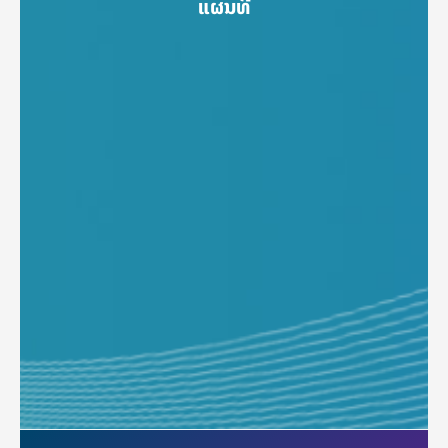
ແຜນທີ່