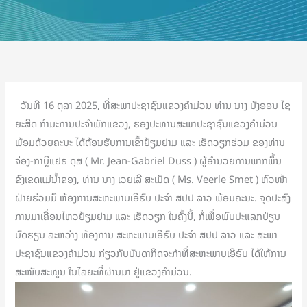
ວັນທີ 16 ຕຸລາ 2025, ທີ່ສະພາປະຊາຊົນແຂວງຄຳມ່ວນ ທ່ານ ນາງ ບັງອອນ ໄຊ
ຍະສິດ ກຳມະການປະຈຳພັກແຂວງ, ຮອງປະທານສະພາປະຊາຊົນແຂວງຄຳມ່ວນ
ພ້ອມດ້ວຍຄະນະ ໄດ້ຕ້ອນຮັບການເຂົ້າຢ້ຽມຢາມ ແລະ ເຮັດວຽກຮ່ວມ ຂອງທ່ານ
ຈ່ອງ-ກາບຼີແຢຣ ດຸສ ( Mr. Jean-Gabriel Duss ) ຜູ້ອຳນວຍການພາກພື້ນ
ຂົງເຂດແມ່ນໍ້າຂອງ, ທ່ານ ນາງ ເວຍເລີ ສະເມັດ ( Ms. Veerle Smet ) ຫົວໜ້າ
ຝ່າຍຮ່ວມມື ຫ້ອງການສະຫະພາບເອີຣົບ ປະຈຳ ສປປ ລາວ ພ້ອມຄະນະ. ຈຸດປະສົງ
ການມາເຄື່ອນໄຫວຢ້ຽມຢາມ ແລະ ເຮັດວຽກ ໃນຄັ້ງນີ້, ກໍ່ເພື່ອພົບປະແລກປ່ຽນ
ບົດຮຽນ ລະຫວ່າງ ຫ້ອງການ ສະຫະພາບເອີຣົບ ປະຈຳ ສປປ ລາວ ແລະ ສະພາ
ປະຊາຊົນແຂວງຄຳມ່ວນ ກ່ຽວກັບບັນດາກິດຈະກຳທີ່ສະຫະພາບເອີຣົບ ໄດ້ໃຫ້ການ
ສະໜັບສະໜູນ ໃນໄລຍະທີ່ຜ່ານມາ ຢູ່ແຂວງຄຳມ່ວນ.