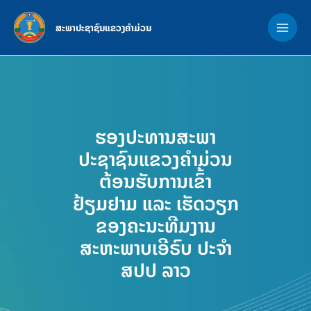
Skip
MAI
to
ສະພາປະຊາຊົນແຂວງຄຳມ່ວນ
ME
content
ຮອງປະທານສະພາ
ປະຊາຊົນແຂວງຄຳມ່ວນ
ຕ້ອນຮັບການເຂົ້າ
ຢ້ຽມຢາມ ແລະ ເຮັດວຽກ
ຂອງຄະນະທີມງານ
ສະຫະພາບເອີຣົບ ປະຈຳ
ສປປ ລາວ