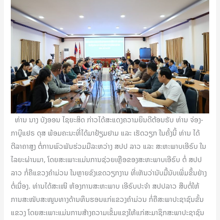
ທ່ານ ນາງ ບັງອອນ ໄຊຍະສິດ ກ່າວໄດ້ສະແດງຄວາມຍິນດີຕ້ອນຮັບ ທ່ານ ຈ່ອງ-
ກາບຼີແຢຣ ດຸສ ພ້ອມຄະນະທີ່ໄດ້ມາຢ້ຽມຢາມ ແລະ ເຮັດວຽກ ໃນຄັ້ງນີ້ ທ່ານ ໄດ້
ຕີລາຄາສູງ ຕໍ່ການພົວພັນຮ່ວມມືລະຫວ່າງ ສປປ ລາວ ແລະ ສະຫະພາບເອີຣົບ ໃນ
ໄລຍະຜ່ານມາ, ໂດຍສະເພາະແມ່ນການຊ່ວຍເຫຼືອຂອງສະຫະພາບເອີຣົບ ຕໍ່ ສປປ
ລາວ ກໍ່ຄືແຂວງຄຳມ່ວນ ໃນຫຼາຍຂົງເຂດວຽກງານ ທີ່ເຫັນວ່ານັບມື້ນັບເພີ່ມຂຶ້ນຢ່າງ
ຕໍ່ເນື່ອງ. ທ່ານໄດ້ສະເໜີ ຫ້ອງການສະຫະພາບ ເອີຣົບປະຈຳ ສປປລາວ ສືບຕໍ່ໃຫ້
ການສະໜັບສະໜູນທາງດ້ານທຶນຮອນແກ່ແຂວງຄຳມ່ວນ ກໍ່ຄືສະພາປະຊາຊົນຂັ້ນ
ແຂວງ ໂດຍສະເພາະແມ່ນການສ້າງຄວາມເຂັ້ມແຂງໃຫ້ແກ່ສະມາຊິກສະພາປະຊາຊົນ