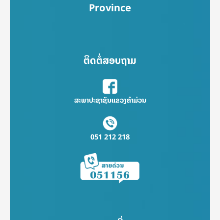
Province
ຕິດຕໍ່ສອບຖາມ
ສະພາປະຊາຊົນແຂວງຄຳມ່ວນ
051 212 218