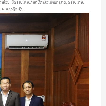
ວງຄຳມ່ວນ, ມີຮອງປະທານກຳມາທິການສະພາແຫ່ງຊາດ, ຮອງປະທານ
ແລະ ແຂກຖືກເຊີນ.