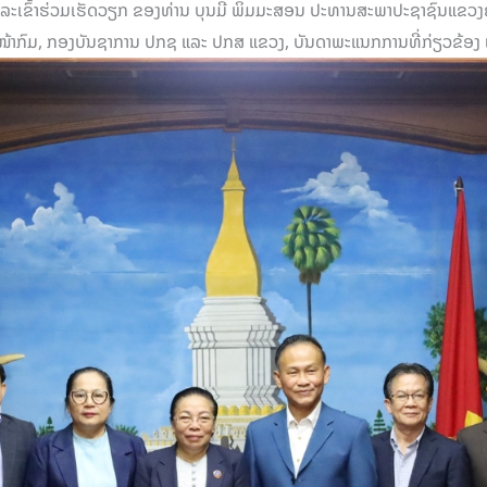
ແລະເຂົ້າຮ່ວມເຮັດວຽກ ຂອງທ່ານ ບຸນມີ ພິມມະສອນ ປະທານສະພາປະຊາຊົນແຂ
ໜ້າກົມ, ກອງບັນຊາການ ປກຊ ແລະ ປກສ ແຂວງ, ບັນດາພະແນກການທີ່ກ່ຽວຂ້ອງ 