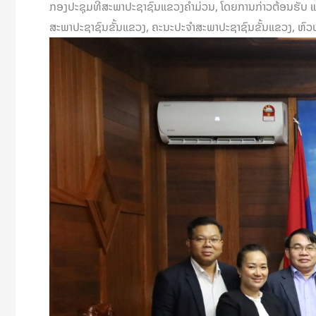
ກອງປະຊຸມທີ່ສະພາປະຊາຊົນແຂວງຄຳມ່ວນ, ໂດຍການກ່າວຕ້ອນຮັບ 
ສະພາປະຊາຊົນຂັ້ນແຂວງ, ຄະນະປະຈຳສະພາປະຊາຊົນຂັ້ນແຂວງ, ຫົວ