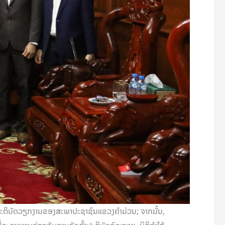
ປະຕິບັດວຽກງານຂອງສະພາປະຊາຊົນແຂວງຄຳມ່ວນ; ຈາກນັ້ນ,