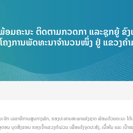
້ອມຄະນະ ຕິດຕາມກວດກາ ແລະຊຸກຍູ້ ຂົ
ໂຄງການພັດທະນາຈຳນວນໜຶ່ງ ຢູ່ ແຂວງຄໍາ
 ໄຊຍະຈັກ ເລຂາທິການສູນກາງພັກ, ຮອງປະທານສະພາແຫ່ງຊາດ ພ້ອມດ້ວຍຄະນະ ໄດ້
ວອຸດອນ ບຸດສິງຂອນ ຮອງເຈົ້າແຂວງຄຳມ່ວນ ເພື່ອແຈ້ງຈຸດປະສົງ, ເນື້ອໃນ ແລະ ເປ