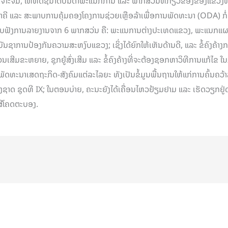
າະຈີ້ມ, ໃຫ້ທິດຊີ້ນຳຕໍ່ບັນດາພະແນກການ ແລະ ພາກສ່ວນທີ່ກ່ຽວຂ້ອງຂອງແຂວງທີ
າຄີ ແລະ ສະພາບການຄຸ້ມຄອງໂຄງການຊ່ວຍເຫຼືອລ້າເພື່ອການພັດທະນາ (ODA) ກໍ
້ຮັບຟັງການລາຍງານຈາກ 6 ພາກສວ່ນ ຄື: ພະແນການຕ່າງປະເທດແຂວງ, ພະແນກ
ການປ້ອງກັນຄວາມສະຫງົບແຂວງ; ເຊິ່ງໄດ້ຍົກໃຫ້ເຫັນດ້ານດີ, ແລະ ຂໍ້ຄົງຄ້າງກາ
ນເສີມຂະຫຍາຍ, ຊຸກຍູ້ສົ່ງເສີມ ແລະ ຂໍ້ຄົງຄ້າງທີ່ຈະຕ້ອງຊອກຫາວິທີການແກ້ໄຂ ໃ
ດທະນາເສດຖະກິດ-ສັງຄົມແຕ່ລະໄລຍະ ທັງເປັນຂໍ້ມູນພື້ນຖານໃຫ້ແກ່ການຄົ້ນຄວ້
າດ ຊຸດທີ IX; ໃນຕອນບ່າຍ, ຄະນະຍັງໄດ້ເຄື່ອນໄຫວຢ້ຽມຢາມ ແລະ ເຮັດວຽກຢູ່
ດສີໂຄດຕະບອງ.