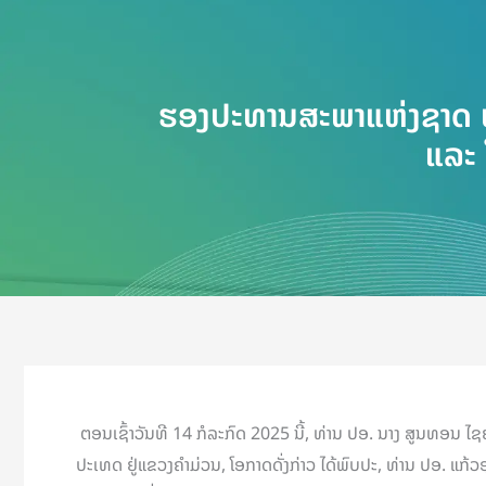
ຮອງປະທານສະພາແຫ່ງຊາດ ພ
ແລະ 
ຕອນເຊົ້າວັນທີ 14 ກໍລະກົດ 2025 ນີ້, ທ່ານ ປອ. ນາງ ສູນທອນ
ປະເທດ ຢູ່ແຂວງຄຳມ່ວນ, ໂອກາດດັ່ງກ່າວ ໄດ້ພົບປະ, ທ່ານ ປອ. ແກ້