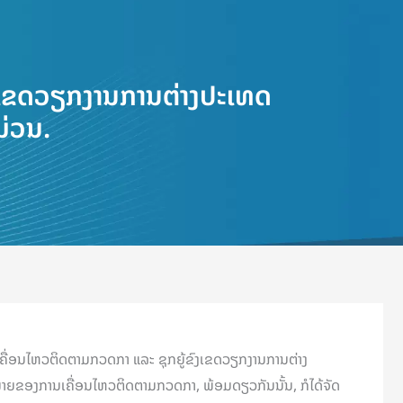
ງເຂດວຽກງານການຕ່າງປະເທດ
ມ່ວນ.
ເຄື່ອນໄຫວຕິດຕາມກວດກາ ແລະ ຊຸກຍູ້ຂົງເຂດວຽກງານການຕ່າງ
ົ້າໝາຍຂອງການເຄື່ອນໄຫວຕິດຕາມກວດກາ, ພ້ອມດຽວກັນນັ້ນ, ກໍໄດ້ຈັດ