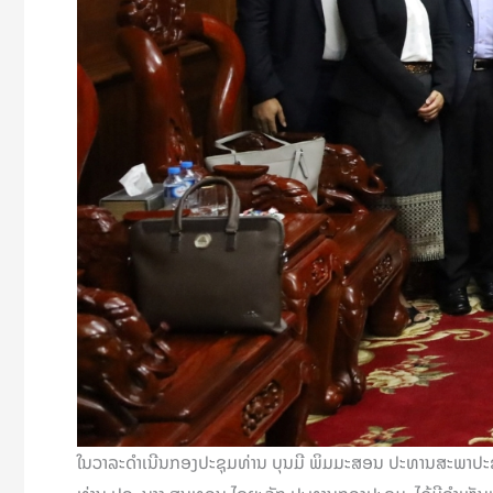
ໃນວາລະດຳເນີນກອງປະຊຸມທ່ານ ບຸນມີ ພິມມະສອນ ປະທານສະພາປະຊາ