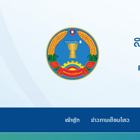
Skip
to
content
ສ
Pe
ໜ້າຫຼັກ
ຂ່າວການເຄືອນໄຫວ