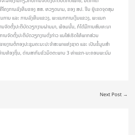
່ຈະລາຍງານກ່ຽວກັບການຈັດຕັ້ງປະຕິບັດກົດໝາຍ, ນິຕິກຳໃຕ້
່ຄືໂຄງການລົງທຶນຂອງ ສສ. ຫວຽດນາມ, ຂອງ ສປ. ຈີນ ຢູ່ເຂດຈຸດສຸມ
ແຜນການ ແລະ ການລົງທຶນແຂວງ, ພະແນກການເງິນແຂວງ, ພະແນກ
ນຈັດຕັ້ງປະຕິບັດວຽກງານຜ່ານມາ, ພ້ອມນັ້ນ, ກໍໄດ້ມີການສົນທະນາ
ນການຈັດຕັ້ງປະຕິບັດວຽກງານດັ່ງກ່າວ ແນໃສ່ເຮັດໃຫ້ພາກສ່ວນ
າລາຍງານຕໍ່ກອງປະຊຸມຄະນະປະຈຳສະພາແຫ່ງຊາດ ແລະ ເປັນຂໍ້ມູນສໍາ
ດ່ານທ້ອງຖິ່ນ, ດ່ານສາກົນຂົວມິດຕະພາບ 3 ທ່າແຂກ-ນະຄອນພະນົມ
Next Post
→