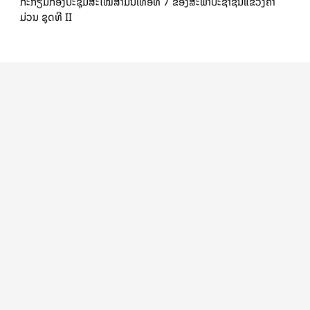
ກະກຽມກອງປະຊຸມສະໄໝສາມັນເທື່ອທີ 7 ຂອງສະພາປະຊາຊົນແຂວງຄໍາ
ມ່ວນ ຊຸດທີ II