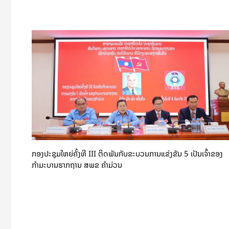
ກອງປະຊຸມໃຫຍ່ຄັ້ງທີ III ຕິດພັນກັບຂະບວນການແຂ່ງຂັນ 5 ເປັນເຈົ້າຂອງ
ກຳມະບານຮາກຖານ ສພຂ ຄໍາມ່ວນ