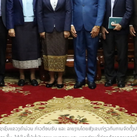
ຊົນແຂວງຄຳມ່ວນ ກ່າວຕ້ອນຮັບ ແລະ ລາຍງານໂດຍສັງເຂບກ່ຽວກັບການຈັດຕັ້ງ