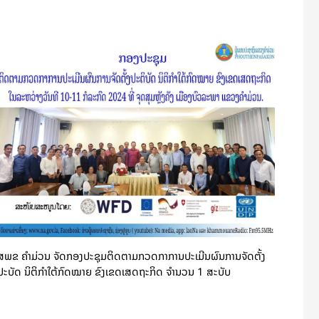
ສພຂ ຄໍາມ່ວນ ຈັດກອງປະຊຸມຕິດຕາມກວດກາການປະເມີນຜົນການຈັດຕັ້ງ
ປະບັດ ນິຕິກຳໃຕ້ກົດໝາຍ ຂົງເຂດເສດຖະກິດ ຈໍານວນ 1 ສະບັບ