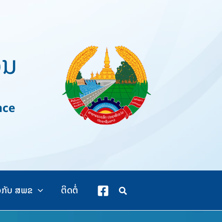
ວນ
nce
ວກັບ ສພຂ
ຕິດຕໍ່