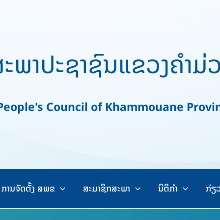
ະພາປະຊາຊົນແຂວງຄຳມ່
ople's Council of Khammouane Provi
ການຈັດຕັ້ງ ສພຂ
ສະມາຊິກສະພາ
ນິຕິກຳ
ກ່ຽ