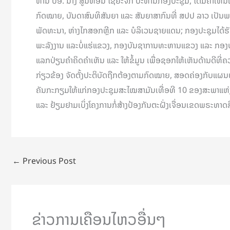
ທ່ານ ປອ. ນາງ ສູນທອນ ໄຊຍະຈັກ ປະທານກອງປະຊຸມ, ໄດ້ມີຄຳເຫັນເຈ
ກົດໝາຍ, ບັນດາສົນທິສັນຍາ ແລະ ສັນຍາສາກົນທີ່ ສປປ ລາວ ເປັນພ
ພັດທະນາ, ຫ່າງໄກສອກຫຼີກ ແລະ ບໍລິເວນຊາຍແດນ; ກອງປະຊຸມໄດ
ພະລັງງານ ແລະບໍ່ແຮ່ແຂວງ, ກອງບັນຊາການທະຫານແຂວງ ແລະ ກອງບັນຊາ
ແລກປ່ຽນຄຳຄິດຄຳເຫັນ ແລະ ໃຫ້ຂໍ້ມູນ ເພື່ອຊອກໃຫ້ເຫັນດ້ານດີທີ່ຄວ
ກ່ຽວຂ້ອງ ຈັດຕັ້ງປະຕິບັດຖືກຕ້ອງຕາມກົດໝາຍ, ສອດຄ່ອງກັບແຜນພັ
ຄັນກະກຽມໃຫ້ແກ່ກອງປະຊຸມສະໄໝສາມັນເທື່ອທີ 10 ຂອງສະພາແຫ່ງຊ
ແລະ ຢ້ຽມຢາມເບິ່ງໂຄງການກໍ່ສ້າງປ້ອງກັນຕະຝັ່ງເຈື່ອນເຂດພຣະທາ
←
Previous Post
ຂ່າວການເຄືອນໄຫວອື່ນໆ