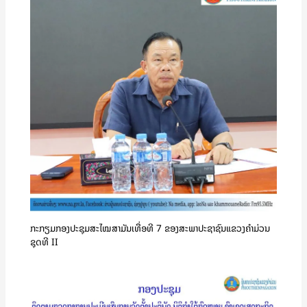
ກະກຽມກອງປະຊຸມສະໄໝສາມັນເທື່ອທີ 7 ຂອງສະພາປະຊາຊົນແຂວງຄໍາມ່ວນ
ຊຸດທີ II