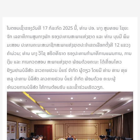
ໃນຕອນເຊົ້າຂອງວັນທີ 17 ກໍລະກົດ 2025 ນີ້, ທ່ານ ປອ. ນາງ ສູນທອນ ໄຊຍະ
ຈັກ ເລຂາທິການສູນກາງພັກ ຮອງປະທານສະພາແຫ່ງຊາດ ແລະ ທ່ານ ບຸນມີ ພິມ
ມະສອນ ປະທານຄະນະສະມາຊິກສະພາແຫ່ງຊາດປະຈໍາເຂດເລືອກຕັ້ງທີ 12 ແຂວງ
ຄໍາມ່ວນ; ທ່ານ ນາງ ວິໄຊ ສຮິດທິຣາດ ຮອງປະທານກຳມາທິການແຜນການ, ການ
ເງິນ ແລະ ການກວດສອບ ສະພາແຫ່ງຊາດ ພ້ອມດ້ວຍຄະນະ ໄດ້ເຄື່ອນໄຫວ
ຢ້ຽມຢາມບໍລິສັດ ລາວຄາຍຢວນ ບໍ່ແຮ່ ຈໍາກັດ ຜູ້ດຽວ ໂດຍມີ ທ່ານ ຫານ ຫຸຍ
ຫລູ ປະທານ ບໍລິສັດ ລາວຄາຍຢວນ ບໍ່ແຮ່ ຈຳກັດ ພ້ອມດ້ວຍ ຄະນະຜູ້
ອຳນວຍການບໍລິສັດ ໃຫ້ການຕ້ອນຮັບ ແລະເຂົ້າຮ່ວມເຮັດວຽກ.