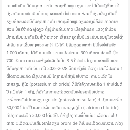
ການຫັນເປັນ ນິຄົມອຸດສາຫະກຳ ເສດຖະກິດໝູນວຽນ ແລະ ໄດ້ຍື່ນໜັງສືສະເໜີ
ກ່ຽວກັບການຫັນເປັນນິຄົມອຸດສາຫະກຳ ໃຫ້ແກ່ພາກສ່ວນທີ່ກ່ຽວຂ້ອງ ເປັນທີ່
ຮຽບຮ້ອຍ.ເຂດນິຄົມອຸດສາຫະກຳ ເສດຖະກິດໝູນວຽນຂອງບໍລິສັດ ລາວຄາຍ
ຢວນ ບໍ່ແຮ່ຈຳກັດ ຜູ້ດຽວ ຕັ້ງຢູ່ບ້ານລຳມະລາດ ເມືອງທ່າແຂກ ແຂວງຄຳມ່ວນ,
ມີການຄົມມະນາຄົມຂົນສົ່ງທີ່ສະດວກ ເຊິ່ງເຂດຂຸດຄົ້ນບໍ່ແຮ່ແມ່ນນອນຢູ່ໃນຈຸດທີ່ຕັ້ງ
ສຳຄັນ ຂອງເສັ້ນທາງຫຼວງເລກທີ 13 ໃຕ້, ນິຄົມອຸດສາຫະກຳ ມີເນື້ອທີ່ທັງໝົດ
1,000 ເຮັກຕາ, ໄດ້ຮັບການພັດທະນາແລ້ວປະມານ 300 ເຮັກຕາ ສ່ວນທີ່ເຫຼືອ
700 ເຮັກຕາ ຄາດວ່າຈະສ້າງສຳເລັດໃນອີກ 3-5 ປີຕໍ່ໜ້າ, ໂຄງການສະເໜີໃນເຂດ
ນິຄົມອຸດສາຫະກຳ ນັບແຕ່ປີ 2025-2028 ມີການລົງທຶນທີ່ວາງແຜນໄວ້ປະມານ 1
ຕື້ໂດລາສະຫະລັດ ເຊິ່ງປະກອບມີ ໂຄງການກໍ່ສ້າງປຸ໋ຍໂປຕາສ: ການຜະລິດ ໂປ
ຕາສຊຽມ ຄຼໍໄລ (potassium chloride) ທີ່ມີກຳລັງການຜະລິດ 1 ລ້ານໂຕ່ນຕໍ່
ປີ (ເພີ່ມອີກ 1 ຫຼັງ), ກໍ່ສ້າງໂຄງການຜະລິດຕະພັນເສີມຈາກປຸ໋ຍໂປຕາສ:
ຜະລິດຕະພັນໂປຕາສຊຽມ ຊູນເຟດ (potassium sulfate) ກຳລັງການຜະລິດ
50,000 ໂຕ່ນຕໍ່ປີ ແລະ ຜະລິດຕະພັນແຄວຊຽມຄຼໍໄລ (calcium chloride)
ກຳລັງການຜະລິດ 20,000 ໂຕ່ນຕໍ່ປີ, ກໍ່ສ້າງໂຄງການທີ່ບໍ່ແມ່ນຜະລິດຕະພັນໂປ
ຕາສ: ຜະລິດຕະພັນເສີມຈາກໂຊດຽມ bromide ທີ່ເປັນຜະລິດຕະພັນສານໜ່ວງ