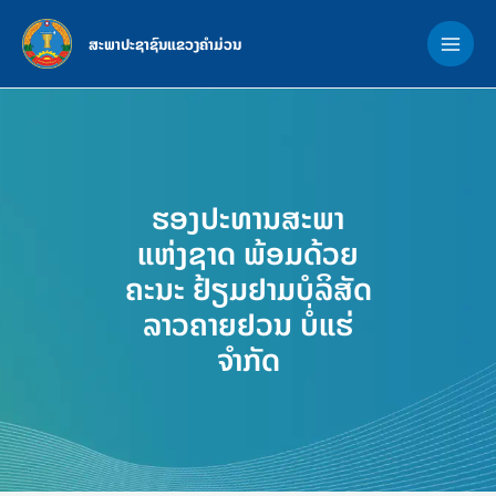
Skip
MAI
to
ສະພາປະຊາຊົນແຂວງຄຳມ່ວນ
ME
content
ຮອງປະທານສະພາ
ແຫ່ງຊາດ ພ້ອມດ້ວຍ
ຄະນະ ຢ້ຽມຢາມບໍລິສັດ
ລາວຄາຍຢວນ ບໍ່ແຮ່
ຈຳກັດ