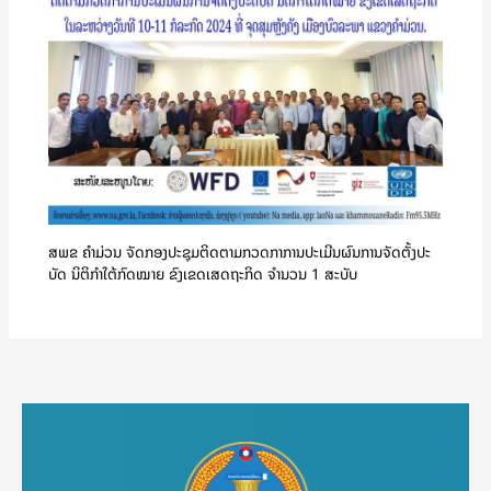
ສພຂ ຄໍາມ່ວນ ຈັດກອງປະຊຸມຕິດຕາມກວດກາການປະເມີນຜົນການຈັດຕັ້ງປະ
ບັດ ນິຕິກຳໃຕ້ກົດໝາຍ ຂົງເຂດເສດຖະກິດ ຈໍານວນ 1 ສະບັບ