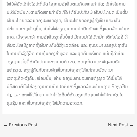
ໃຫ້ບໍລິສັດເອົາໃຈໃສ່ປະຕິບັດ ໂຄງການລົງທຶນຕາມກົດໝາຍກໍານົດ; ເອົາໃຈໃສ່ການ
ປະຕິບັດພັນທະຕາມກົດໝາຍກໍານົດ ກໍຄື ໃຫ້ຮັບປະກັນ 3 ຜົນປະໂຫຍດ ເປັນຕົ້ນ
ຜົນປະໂຫຍດລວມຂອງປະເທດຊາດ, ຜົນປະໂຫຍດຂອງຜູ້ລົງທຶນ ແລະ ຜົນ
ປະໂຫຍດຂອງທ້ອງຖິ່ນ, ເອົາໃຈໃສ່ວຽກງານການປົກປັກຮັກສາ ສິ່ງແວດລ້ອມທໍາມະ
ຊາດ, ເນື່ອງຈາກວ່າ ການລົງທຶນຂຸດຄົ້ນບໍ່ແຮ່ ມີການນໍາໃຊ້ເຕັກນິກ ເຕັກໂນໂລຊີ ທີ່
ທັນສະໄໝ ຊຶ່ງອາດສົ່ງຜົນກະທົບຕໍ່ສິ່ງແວດລ້ອມ ແລະ ຄຸນນະພາບຂອງປະຊາຊົນ
ໃນການດໍາລົງຊີວິດ ການຄຸ້ມຄອງສຳຫຼວດ ແລະ ຂຸດຄົ້ນແຮ່ທາດ ແມ່ນຖືວ່າເປັນ
ວຽກງານໜຶ່ງທີ່ສໍາຄັນຕໍ່ການຂະຫຍາຍຕົວຂອງເສດຖະກິດ ແລະ ສ້າງລາຍຮັບ
ແຫ່ງຊາດ, ຄຽງຄູ່ກັນກັບການສ້າງພຶ້ນຖານໂຄງລາງໃຫ້ແກ່ການພັດທະນາ
ເສດຖະກິດ-ສັງຄົມ, ພ້ອມນັ້ນ, ທ່ານ ຮອງປະທານສະພາແຫ່ງຊາດ ໄດ້ເນັ້ນໃຫ້
ບໍລິສັດ ເອົາໃຈໃສ່ວຽກງານການປົກປັກຮັກສາສິ່ງແວດລ້ອມທໍາມະຊາດ ສີຂຽວຢືນ
ຢົງ, ແລະ ສະເໜີໃຫ້ໂຄງການເອົາໃຈໃສ່ສືບຕໍ່ສ້າງວຽກເຮັດງານທຳໃຫ້ປະຊາຊົນໃນ
ຊຸມຊົນ ແລະ ພື້ນຖານໂຄງລ່າງ ໃຫ້ມີຄວາມສະດວກ.
←
Previous Post
Next Post
→