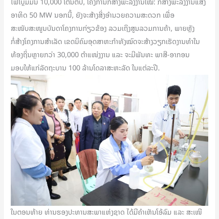
ໄຟໂບຼມມິນ 10,000 ໂຕ່ນຕໍ່ປີ, ໂຄງການກໍ່ສ້າງພະລັງງານໃໝ່: ກໍ່ສ້າງພະລັງງານແສງ
ອາທິດ 50 MW ນອກນີ້, ຍັງຈະສ້າງສິ່ງອຳນວຍຄວາມສະດວກ ເພື່ອ
ສະໜັບສະໜູນບັນດາໂຄງການກ່ຽວຂ້ອງ ລວມເຖິງສູນລວມການຄ້າ, ພາຍຫຼັງ
ກໍ່ສ້າງໂຄງການສຳເລັດ ເຂດນິຄົມອຸດສາຫະກຳທັງໝົດຈະສ້າງວຽກເຮັດງານທຳໃນ
ທ້ອງຖິ່ນຫຼາຍກວ່າ 30,000 ຕໍາແໜ່ງງານ ແລະ ຈະມີພັນທະ ພາສີ-ອາກອນ
ມອບໃຫ້ແກ່ລັດຖະບານ 100 ລ້ານໂດລາສະຫະລັດ ໃນແຕ່ລະປີ.
ໃນຕອນທ້າຍ ທ່ານຮອງປະທານສະພາແຫ່ງຊາດ ໄດ້ມີຄໍາເຫັນໂອ້ລົມ ແລະ ສະເໜີ