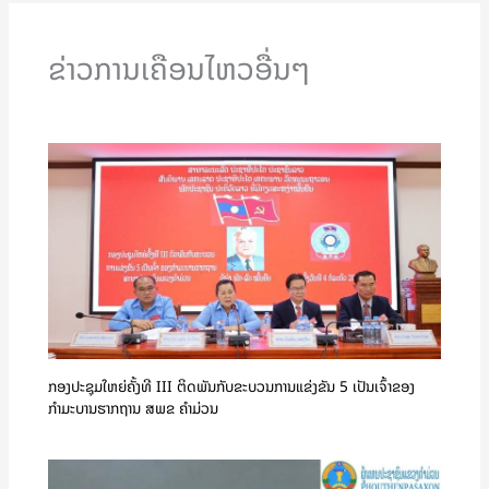
ຂ່າວການເຄືອນໄຫວອື່ນໆ
ກອງປະຊຸມໃຫຍ່ຄັ້ງທີ III ຕິດພັນກັບຂະບວນການແຂ່ງຂັນ 5 ເປັນເຈົ້າຂອງ
ກຳມະບານຮາກຖານ ສພຂ ຄໍາມ່ວນ