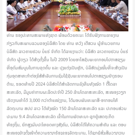
ທ່ານ ຮອງປະທານສະພາແຫ່ງຊາດ ພ້ອມດ້ວຍຄະນະ ໄດ້ຮັບຟັງການລາຍງານ
ກ່ຽວກັບສະພາບລວມຂອງບໍລິສັດ ໂດຍ ທ່ານ ຫວັງ ເຕີສວນ ຜູ້ອຳນວຍການ
ບໍລິສັດ ລາວຄາຍຢວນ ບໍ່ແຮ່ ຈຳກັດ ໄດ້ລາຍງານວ່າ: ບໍລິສັດ ລາວຄາຍຢວນ ບໍ່ແຮ່
ຈໍາກັດ ຜູ້ດຽວ ໄດ້ສ້າງຕັ້ງຂຶ້ນ ໃນປີ 2009 ໂດຍອາໄສຊັບພະຍາກອນໂປຕາສຊຽມ
ທີ່ອຸດົມສົມບູນໃນການຂຸດຄົ້ນ ແລະ ປຸງແຕ່ງເປັນຫຼັກ, ບໍລິສັດມຸ່ງໝັ້ນທີ່ຈະສ້າງເປັນ
ກຸ່ມອຸດສາຫະກຳຕ່ອງໂສ້ສໍາລັບການຊົມໃຊ້ຊັບພະຍາກອນໂປຕາສຊຽມຢ່າງຮອບ
ດ້ານ, ຮອດທ້າຍປີ 2024 ບໍລິສັດໄດ້ສຳເລັດການລົງທຶນທັງໝົດ 1 ຕື້ໂດລາ
ສະຫະລັດ, ມີມູນຄ່າການຜະລິດປະຈຳປີ 250 ລ້ານໂດລາສະຫະລັດ, ສະໜອງວຽກ
ເຮັດງານທຳໄດ້ 3,000 ກວ່າຕໍາແໜ່ງງານ, ໄດ້ມອບພັນທະພາສີ-ອາກອນໃຫ້
ລັດຖະບານ ສປປ ລາວ ໄດ້ທັງໝົດ 150 ລ້ານໂດລາສະຫະລັດ ແລະ ປະກອບສ່ວນ
ປະມານ 9.4 ລ້ານໂດລາສະຫະລັດ ເຂົ້າໃນການພັດທະນາ-ຊຸກຍູ້ເສດຖະກິດ
ທ້ອງຖິ່ນ, ຍົກສູງຜົນປະໂຫຍດທາງສັງຄົມ, ບໍລິສັດໄດ້ໃຫ້ຄວາມສຳຄັນ ແລະ ຕອບ
ສະໜອງຢ່າງຕັ້ງໜ້າຕໍ່ຄວາມຮຽກຮ້ອງຂອງລັດຖະບານ, ໄດ້ຊຸກຍູ້ສົ່ງເສີມວຽກງານ