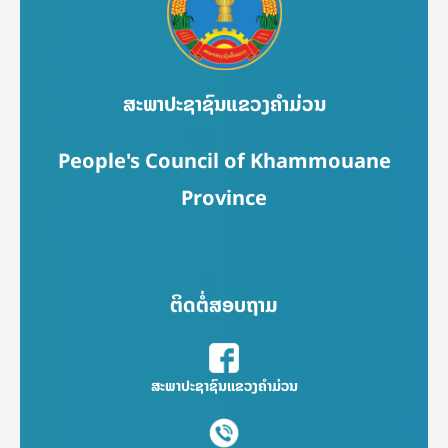
ສະພາປະຊາຊົນແຂວງຄຳມ່ວນ
People's Council of Khammouane
Province
ຕິດຕໍ່ສອບຖາມ
ສະພາປະຊາຊົນແຂວງຄຳມ່ວນ