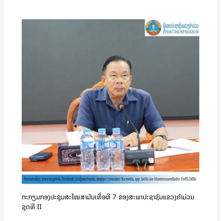
ກະກຽມກອງປະຊຸມສະໄໝສາມັນເທື່ອທີ 7 ຂອງສະພາປະຊາຊົນແຂວງຄໍາມ່ວນ
ຊຸດທີ II