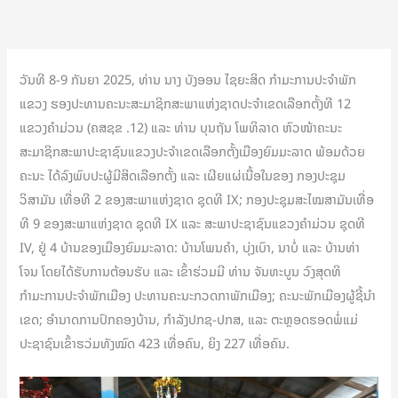
ວັນທີ 8-9 ກັນຍາ 2025, ທ່ານ ນາງ ບັງອອນ ໄຊຍະສິດ ກຳມະການປະຈຳພັກ
ແຂວງ ຮອງປະທານຄະນະສະມາຊິກສະພາແຫ່ງຊາດປະຈໍາເຂດເລືອກຕັ້ງທີ 12
ແຂວງຄໍາມ່ວນ (ຄສຊຂ .12) ແລະ ທ່ານ ບຸນຖັນ ໂພທິລາດ ຫົວໜ້າຄະນະ
ສະມາຊິກສະພາປະຊາຊົນແຂວງປະຈຳເຂດເລືອກຕັ້ງເມືອງຍົມມະລາດ ພ້ອມດ້ວຍ
ຄະນະ ໄດ້ລົງພົບປະຜູ້ມີສິດເລືອກຕັ້ງ ແລະ ເຜີຍແຜ່ເນື້ອໃນຂອງ ກອງປະຊຸມ
ວິສາມັນ ເທື່ອທີ 2 ຂອງສະພາແຫ່ງຊາດ ຊຸດທີ IX; ກອງປະຊຸມສະໄໝສາມັນເທື່ອ
ທີ 9 ຂອງສະພາແຫ່ງຊາດ ຊຸດທີ IX ແລະ ສະພາປະຊາຊົນແຂວງຄຳມ່ວນ ຊຸດທີ
IV, ຢູ່ 4 ບ້ານຂອງເມືອງຍົມມະລາດ: ບ້ານໂພນຄຳ, ບຸ່ງເບົາ, ນາບໍ່ ແລະ ບ້ານທ່າ
ໂຈນ ໂດຍໄດ້ຮັບການຕ້ອນຮັບ ແລະ ເຂົ້າຮ່ວມມີ ທ່ານ ຈັນທະບູນ ວົງສຸດທິ
ກຳມະການປະຈຳພັກເມືອງ ປະທານຄະນະກວດກາພັກເມືອງ; ຄະນະພັກເມືອງຜູ້ຊີ້ນຳ
ເຂດ; ອຳນາດການປົກຄອງບ້ານ, ກຳລັງປກຊ-ປກສ, ແລະ ຕະຫຼອດຮອດພໍ່ແມ່
ປະຊາຊົນເຂົ້າຮວ່ມທັງໝົດ 423 ເທື່ອຄົນ, ຍິງ 227 ເທື່ອຄົນ.