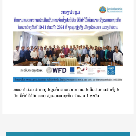
ສພຂ ຄໍາມ່ວນ ຈັດກອງປະຊຸມຕິດຕາມກວດກາການປະເມີນຜົນການຈັດຕັ້ງປະ
ບັດ ນິຕິກຳໃຕ້ກົດໝາຍ ຂົງເຂດເສດຖະກິດ ຈໍານວນ 1 ສະບັບ