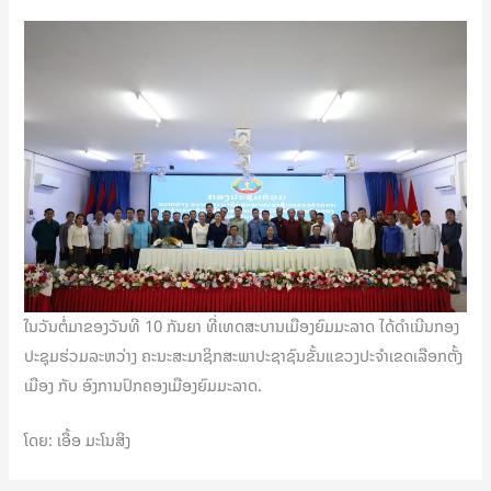
ໃນວັນຕໍ່ມາຂອງວັນທີ 10 ກັນຍາ ທີ່ເທດສະບານເມືອງຍົມມະລາດ ໄດ້ດຳເນີນກອງ
ປະຊຸມຮ່ວມລະຫວ່າງ ຄະນະສະມາຊິກສະພາປະຊາຊົນຂັ້ນແຂວງປະຈໍາເຂດເລືອກຕັ້ງ
ເມືອງ ກັບ ອົງການປົກຄອງເມືອງຍົມມະລາດ.
ໂດຍ: ເອື້ອ ມະໂນສິງ