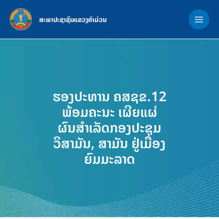
Skip
MAI
to
ສະພາປະຊາຊົນແຂວງຄຳມ່ວນ
ME
content
ຮອງປະທານ ຄສຊຂ.12
ພ້ອມຄະນະ ເຜີຍແຜ່
ຜົນສຳເລັດກອງປະຊຸມ
ວິສາມັນ, ສາມັນ ຢູ່ເມືອງ
ຍົມມະລາດ