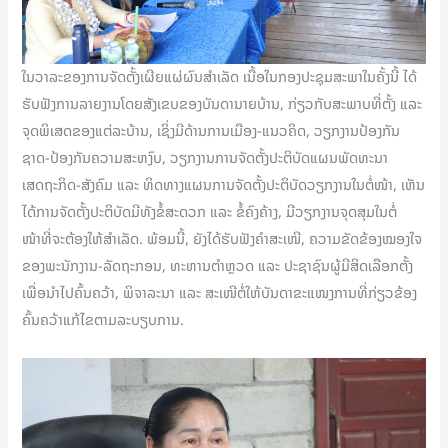
ໃນວາລະຂອງການຈັດຕັ້ງເຜີຍແຜ່ຜົນສໍາເລັດ ເນື້ອໃນກອງປະຊຸມສະພາໃນຄັ້ງນີ້ ໄດ້
ຮັບຟັງການລາຍງານໂດຍສັງເຂບຂອງບັນດານາຍບ້ານ, ກ່ຽວກັບສະພາບທີ່ຕັ້ງ ແລະ
ຈຸດພິເສດຂອງແຕ່ລະບ້ານ, ເຊິ່ງມີດ້ານການເມືອງ-ແນວຄິດ, ວຽກງານປ້ອງກັນ
ຊາດ-ປ້ອງກັນຄວາມສະຫງົບ, ວຽກງານການຈັດຕັ້ງປະຕິບັດແຜນພັດທະນາ
ເສດຖະກິດ-ສັງຄົມ ແລະ ທິດທາງແຜນການຈັດຕັ້ງປະຕິບັດວຽກງານໃນຕໍ່ໜ້າ, ເຫັນ
ໄດ້ການຈັດຕັ້ງປະຕິບັດມີທັງຂໍ້ສະດວກ ແລະ ຂໍ້ຄົງຄ້າງ, ມີວຽກງານຈຸດສຸມໃນຕໍ່
ໜ້າທີ່ຈະຕ້ອງໃຫ້ສຳເລັດ. ພ້ອມນີ້, ຍັງໄດ້ຮັບຟັງຄຳສະເໜີ, ຄວາມຂັດຂ້ອງໝອງໃຈ
ຂອງພະນັກງານ-ລັດຖະກອນ, ທະຫານຕຳຫຼວດ ແລະ ປະຊາຊົນຜູ້ມີສິດເລືອກຕັ້ງ
ເພື່ອນຳໄປຄົ້ນຄວ້າ, ພິຈາລະນາ ແລະ ສະເໜີຕໍ່ໃຫ້ບັນດາຂະແໜງການທີ່ກ່ຽວຂ້ອງ
ຄົ້ນຄວ້າແກ້ໄຂຕາມລະບຽບການ.