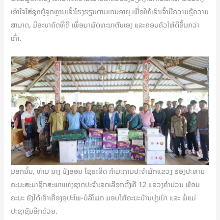
ເອົາໃຈໃສ່ຊຸກຍູ້ລູກຫຼານເຂົ້າໂຮງຮຽນຕາມເກນອາຍຸ ເພື່ອໃຫ້ເຂົາເຈົ້າມີຄວາມຮູ້ຄວາມ
ສາມາດ, ມີອະນາຄົດທີ່ດີ ເພື່ອມາພັດທະນາຕົນເອງ ແລະຄອບຄົວໃຫ້ດີຂຶ້ນກວ່າ
ເກົ່າ.
ນອກນັ້ນ, ທ່ານ ນາງ ບັງອອນ ໄຊຍະສິດ ກຳມະການປະຈຳພັກແຂວງ ຮອງປະທານ
ຄະນະສະມາຊິກສະພາແຫ່ງຊາດປະຈໍາເຂດເລືອກຕັ້ງທີ 12 ແຂວງຄໍາມ່ວນ ພ້ອມ
ຄະນະ ຍັງໄດ້ເອົາເຄື່ອງອຸປະໂພ-ບໍລິໂພກ ມອບໃຫ້ຄະນະບ້ານບຸ່ງເບົາ ແລະ ພໍ່ແມ່
ປະຊາຊົນອີກດ້ວຍ.