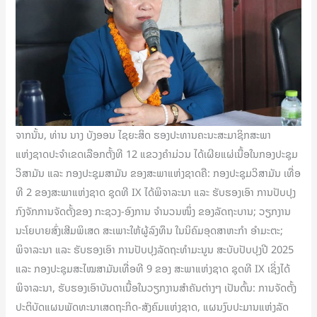
ຈາກນັ້ນ, ທ່ານ ນາງ ບັງອອນ ໄຊຍະສິດ ຮອງປະທານຄະນະສະມາຊິກສະພາ
ແຫ່ງຊາດປະຈຳເຂດເລືອກຕັ້ງທີ 12 ແຂວງຄຳມ່ວນ ໄດ້ເຜີຍແຜ່ເນື້ອໃນກອງປະຊຸມ
ວິສາມັນ ແລະ ກອງປະຊຸມສາມັນ ຂອງສະພາແຫ່ງຊາດຄື: ກອງປະຊຸມວິສາມັນ ເທື່ອ
ທີ 2 ຂອງສະພາແຫ່ງຊາດ ຊຸດທີ IX ໄດ້ພິຈາລະນາ ແລະ ຮັບຮອງເອົາ ການປັບປຸງ
ກົງຈັກການຈັດຕັ້ງຂອງ ກະຊວງ-ອົງການ ຈໍານວນໜຶ່ງ ຂອງລັດຖະບານ; ວຽກງານ
ນະໂຍບາຍສົ່ງເສີມພິເສດ ສະເພາະໃຫ້ຜູ້ລົງທຶນ ໃນນິຄົມອຸດສາຫະກໍາ ອໍາມະຕະ;
ພິຈາລະນາ ແລະ ຮັບຮອງເອົາ ການປັບປຸງລັດຖະທໍາມະນູນ ສະບັບປັບປຸງປີ 2025
ແລະ ກອງປະຊຸມສະໄໝສາມັນເທື່ອທີ 9 ຂອງ ສະພາແຫ່ງຊາດ ຊຸດທີ IX ເຊິ່ງໄດ້
ພິຈາລະນາ, ຮັບຮອງເອົາບັນດາເນື້ອໃນວຽກງານສໍາຄັນຕ່າງໆ ເປັນຕົ້ນ: ການຈັດຕັ້ງ
ປະຕິບັດແຜນພັດທະນາເສດຖະກິດ-ສັງຄົມແຫ່ງຊາດ, ແຜນງົບປະມານແຫ່ງລັດ