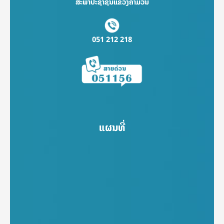
ສະພາປະຊາຊົນແຂວງຄຳມ່ວນ
051 212 218
ແຜນທີ່