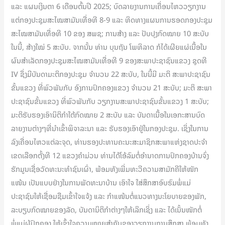
ແລະ ແຜນເງິນຕາ 6 ເດືອນຕົ້ນປີ 2025; ບົດລາຍງານການເຄື່ອນໄຫວວຽກງານ
ແຕ່ກອງປະຊຸມສະໄໝສາມັນເທື່ອທີ 8-9 ແລະ ທິດທາງແຜນການຮອດກອງປະຊຸມ
ສະໄໝສາມັນເທື່ອທີ 10 ຂອງ ສພຊ; ການສ້າງ ແລະ ປັບປຸງກົດໝາຍ 10 ສະບັບ
ໃນນີ້, ສ້າງໃໝ່ 5 ສະບັບ. ຈາກນັ້ນ ທ່ານ ບຸນຖັນ ໂພທິລາດ ກໍໄດ້ເຜີຍແຜ່ເນື້ອໃນ
ຜົນສໍາເລັດກອງປະຊຸມສະໄໝສາມັນເທື່ອທີ 9 ຂອງສະພາປະຊາຊົນແຂວງ ຊຸດທີ
IV ຊຶ່ງມີບັນດາມະຕິກອງປະຊຸມ ຈຳນວນ 22 ສະບັບ, ໃນນີ້ມີ ມະຕິ ສະພາປະຊາຊົນ
ຂັ້ນແຂວງ ທີ່ພົວພັນກັບ ອົງການປົກຄອງແຂວງ ຈຳນວນ 21 ສະບັບ; ມະຕິ ສະພາ
ປະຊາຊົນຂັ້ນແຂວງ ທີ່ພົວພັນກັບ ວຽກງານສະພາປະຊາຊົນຂັ້ນແຂວງ 1 ສະບັບ;
ມະຕິຮັບຮອງເອົານິຕິກຳໃຕ້ກົດໝາຍ 2 ສະບັບ ແລະ ບັນດາເນື້ອໃນເອກະສານບົດ
ລາຍງານຕ່າງໆທີ່ນຳເຂົ້າພິຈາລະນາ ແລະ ຮັບຮອງເອົາຢູ່ໃນກອງປະຊຸມ. ເຊິ່ງໃນການ
ລົງເຄື່ອນໄຫວແຕ່ລະຈຸດ, ທ່ານຮອງປະທານຄະນະສະມາຊິກສະພາແຫ່ງຊາດປະຈຳ
ເຂດເລືອກຕັ້ງທີ 12 ແຂວງຄຳມ່ວນ ທ່ານໄດ້ໂອ້ລົມຕໍ່ອຳນາດການປົກຄອງບ້ານຈົ່ງ
ຮັກມູນເຊື່ອວັດທະນະທຳຊົນເຜົ່າ, ພ້ອມທັງເພີ່ມທະວີຄວາມສາມັກຄີໃຫ້ໜັກ
ແໜ້ນ ເປັນແບບຢ່າງໃນການພັດທະນາບ້ານ ເອົາໃຈ ໃສ່ສຶກສາອົບຮົມພໍ່ແມ່
ປະຊາຊົນໃຫ້ເຊື່ອມຊືມເຂົ້າໃຈແຈ້ງ ແລະ ກຳແໜ້ນຕໍ່ແນວທາງນະໂຍບາຍຂອງພັກ,
ລະບຽບກົດໝາຍຂອງລັດ, ບັນດານິຕິກຳຕ່າງໆໃຫ້ເລິກເຊິ່ງ ແລະ ໄດ້ເນັ້ນໜັກຕໍ່
ພໍ່ແມ່ຜູ້ປົກຄອງ ໃຫ້ເຂົ້າໃຈຄວາມໝາຍສຳຄັນຂອງວຽກງານການສຶກສາ ພ້ອມທັງ