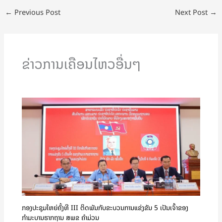
←
Previous Post
Next Post
→
ຂ່າວການເຄືອນໄຫວອື່ນໆ
ກອງປະຊຸມໃຫຍ່ຄັ້ງທີ III ຕິດພັນກັບຂະບວນການແຂ່ງຂັນ 5 ເປັນເຈົ້າຂອງ
ກຳມະບານຮາກຖານ ສພຂ ຄໍາມ່ວນ