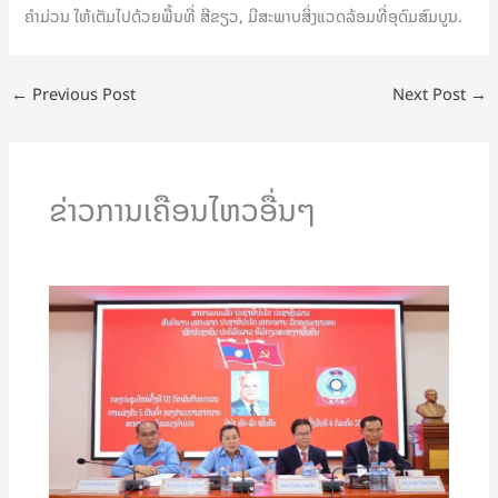
ຄໍາມ່ວນ ໃຫ້ເຕັມໄປດ້ວຍພື້ນທີ່ ສີຂຽວ, ມີສະພາບສິ່ງແວດລ້ອມທີ່ອຸດົມສົມບູນ.
←
Previous Post
Next Post
→
ຂ່າວການເຄືອນໄຫວອື່ນໆ