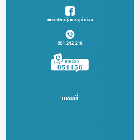
ສະພາປະຊາຊົນແຂວງຄຳມ່ວນ
051 212 218
ແຜນທີ່