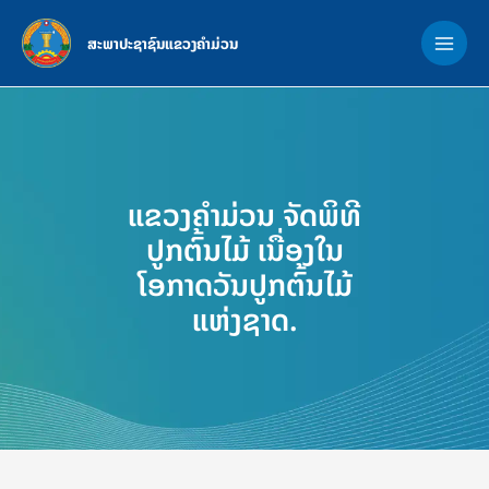
Skip
MAI
to
ສະພາປະຊາຊົນແຂວງຄຳມ່ວນ
ME
content
ແຂວງຄຳມ່ວນ ຈັດພິທີ
ປູກຕົ້ນໄມ້ ເນື່ອງໃນ
ໂອກາດວັນປູກຕົ້ນໄມ້
ແຫ່ງຊາດ.