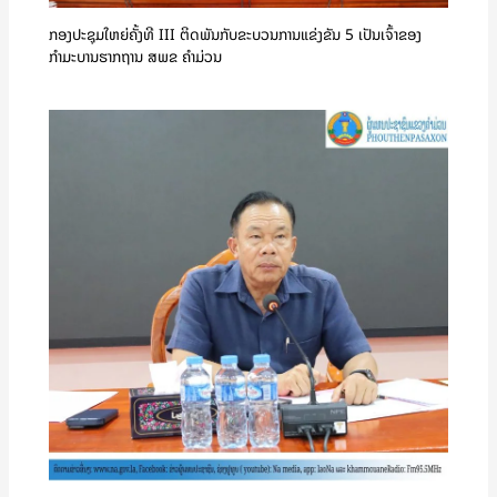
ກອງປະຊຸມໃຫຍ່ຄັ້ງທີ III ຕິດພັນກັບຂະບວນການແຂ່ງຂັນ 5 ເປັນເຈົ້າຂອງ
ກຳມະບານຮາກຖານ ສພຂ ຄໍາມ່ວນ