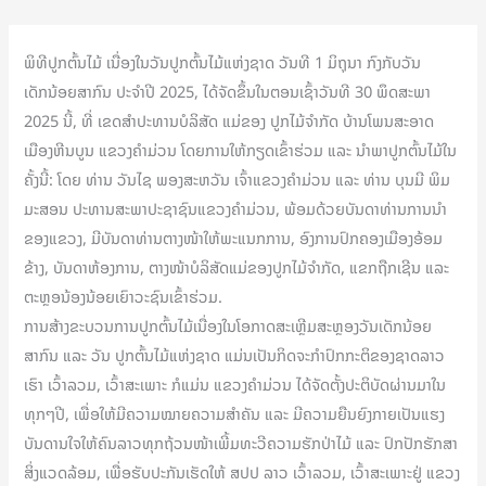
ພິທີປູກຕົ້ນໄມ້ ເນື່ອງໃນວັນປູກຕົ້ນໄມ້ແຫ່ງຊາດ ວັນທີ 1 ມິຖຸນາ ກົງກັບວັນ
ເດັກນ້ອຍສາກົນ ປະຈໍາປີ 2025, ໄດ້ຈັດຂຶ້ນໃນຕອນເຊົ້າວັນທີ 30 ພຶດສະພາ
2025 ນີ້, ທີ່ ເຂດສຳປະທານບໍລິສັດ ແມ່ຂອງ ປູກໄມ້ຈຳກັດ ບ້ານໂພນສະອາດ
ເມືອງຫີນບູນ ແຂວງຄຳມ່ວນ ໂດຍການໃຫ້ກຽດເຂົ້າຮ່ວມ ແລະ ນໍາພາປູກຕົ້ນໄມ້ໃນ
ຄັ້ງນີ້: ໂດຍ ທ່ານ ວັນໄຊ ພອງສະຫວັນ ເຈົ້າແຂວງຄຳມ່ວນ ແລະ ທ່ານ ບຸນມີ ພິມ
ມະສອນ ປະທານສະພາປະຊາຊົນແຂວງຄຳມ່ວນ, ພ້ອມດ້ວຍບັນດາທ່ານການນຳ
ຂອງແຂວງ, ມີບັນດາທ່ານຕາງໜ້າໃຫ້ພະແນກການ, ອົງການປົກຄອງເມືອງອ້ອມ
ຂ້າງ, ບັນດາຫ້ອງການ, ຕາງໜ້າບໍລິສັດແມ່ຂອງປູກໄມ້ຈຳກັດ, ແຂກຖືກເຊີນ ແລະ
ຕະຫຼອນ້ອງນ້ອຍເຍົາວະຊົນເຂົ້າຮ່ວມ.
ການສ້າງຂະບວນການປູກຕົ້ນໄມ້ເນື່ອງໃນໂອກາດສະເຫຼີມສະຫຼອງວັນເດັກນ້ອຍ
ສາກົນ ແລະ ວັນ ປູກຕົ້ນໄມ້ແຫ່ງຊາດ ແມ່ນເປັນກິດຈະກຳປົກກະຕິຂອງຊາດລາວ
ເຮົາ ເວົ້າລວມ, ເວົ້າສະເພາະ ກໍແມ່ນ ແຂວງຄຳມ່ວນ ໄດ້ຈັດຕັ້ງປະຕິບັດຜ່ານມາໃນ
ທຸກໆປີ, ເພື່ອໃຫ້ມີຄວາມໝາຍຄວາມສໍາຄັນ ແລະ ມີຄວາມຍືນຍົງກາຍເປັນແຮງ
ບັນດານໃຈໃຫ້ຄົນລາວທຸກຖ້ວນໜ້າເພີ້ມທະວີຄວາມຮັກປ່າໄມ້ ແລະ ປົກປັກຮັກສາ
ສິ່ງແວດລ້ອມ, ເພື່ອຮັບປະກັນເຮັດໃຫ້ ສປປ ລາວ ເວົ້າລວມ, ເວົ້າສະເພາະຢູ່ ແຂວງ