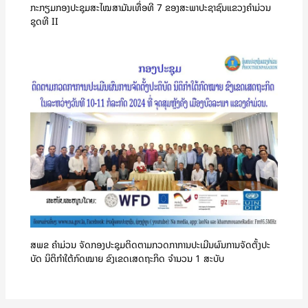
ກະກຽມກອງປະຊຸມສະໄໝສາມັນເທື່ອທີ 7 ຂອງສະພາປະຊາຊົນແຂວງຄໍາມ່ວນ
ຊຸດທີ II
ສພຂ ຄໍາມ່ວນ ຈັດກອງປະຊຸມຕິດຕາມກວດກາການປະເມີນຜົນການຈັດຕັ້ງປະ
ບັດ ນິຕິກຳໃຕ້ກົດໝາຍ ຂົງເຂດເສດຖະກິດ ຈໍານວນ 1 ສະບັບ