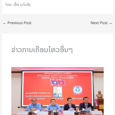
ໂດຍ: ເອື້ອ ມະໂນສິງ
←
Previous Post
Next Post
→
ຂ່າວການເຄືອນໄຫວອື່ນໆ