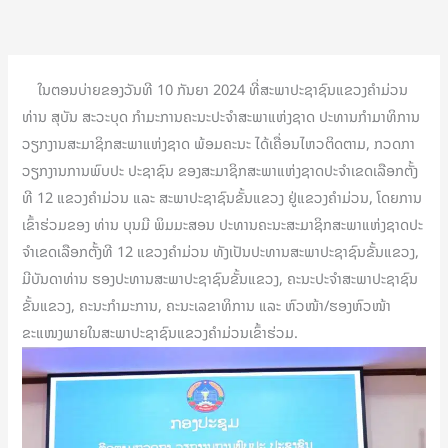
ໃນຕອນບ່າຍຂອງວັນທີ 10 ກັນຍາ 2024 ທີ່ສະພາປະຊາຊົນແຂວງຄໍາມ່ວນ
ທ່ານ ສຸບັນ ສະວະບຸດ ກຳມະການຄະນະປະຈໍາສະພາແຫ່ງຊາດ ປະທານກຳມາທິການ
ວຽກງານສະມາຊິກສະພາແຫ່ງຊາດ ພ້ອມຄະນະ ໄດ້ເຄື່ອນໄຫວຕິດຕາມ, ກວດກາ
ວຽກງານການພົບປະ ປະຊາຊົນ ຂອງສະມາຊິກສະພາແຫ່ງຊາດປະຈໍາເຂດເລືອກຕັ້ງ
ທີ 12 ແຂວງຄໍາມ່ວນ ແລະ ສະພາປະຊາຊົນຂັ້ນແຂວງ ຢູ່ແຂວງຄໍາມ່ວນ, ໂດຍການ
ເຂົ້າຮ່ວມຂອງ ທ່ານ ບຸນມີ ພິມມະສອນ ປະທານຄະນະສະມາຊິກສະພາແຫ່ງຊາດປະ
ຈໍາເຂດເລືອກຕັ້ງທີ 12 ແຂວງຄໍາມ່ວນ ທັງເປັນປະທານສະພາປະຊາຊົນຂັ້ນແຂວງ,
ມີບັນດາທ່ານ ຮອງປະທານສະພາປະຊາຊົນຂັ້ນແຂວງ, ຄະນະປະຈໍາສະພາປະຊາຊົນ
ຂັ້ນແຂວງ, ຄະນະກຳມະການ, ຄະນະເລຂາທິການ ແລະ ຫົວໜ້າ/ຮອງຫົວໜ້າ
ຂະແໜງພາຍໃນສະພາປະຊາຊົນແຂວງຄໍາມ່ວນເຂົ້າຮ່ວມ.