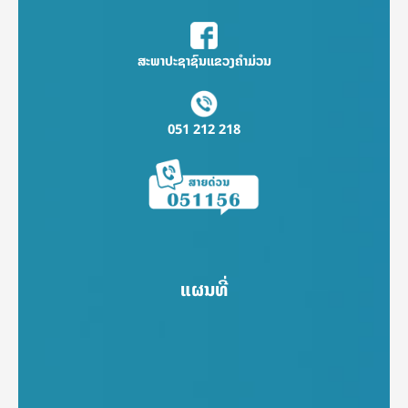
ສະພາປະຊາຊົນແຂວງຄຳມ່ວນ
051 212 218
ແຜນທີ່