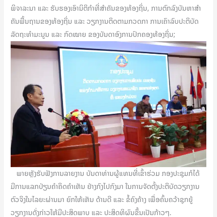
ພິຈາລະນາ ແລະ ຮັບຮອງເອົານິຕິກຳທີ່ສຳຄັນຂອງທ້ອງຖິ່ນ, ການຕົກລົງບັນຫາສໍາ
ຄັນພື້ນຖານຂອງທ້ອງຖິ່ນ ແລະ ວຽກງານຕິດຕາມກວດກາ ການເຄົາລົບປະຕິບັດ
ລັດຖະທຳມະນູນ ແລະ ກົດໝາຍ ຂອງບັນດາອົງການປົກຄອງທ້ອງຖິ່ນ;
ພາຍຫຼັງຮັບຟັງການລາຍງານ ບັນດາທ່ານຜູ້ແທນທີ່ເຂົ້າຮ່ວມ ກອງປະຊຸມກໍໄດ້
ມີການແລກປ່ຽນຄໍາຄິດຄໍາເຫັນ ຢ່າງກົງໄປກົງມາ ໃນການຈັດຕັ້ງປະຕິບັດວຽກງານ
ຕົວຈິງໃນໄລຍະຜ່ານມາ ຍົກໃຫ້ເຫັນ ດ້ານດີ ແລະ ຂໍ້ຄົງຄ້າງ ເພື່ອຄົ້ນຄວ້າຊຸກຍູ້
ວຽກງານດັ່ງກ່າວໃຫ້ມີປະສິດພາບ ແລະ ປະສິດທິຜົນຂຶ້ນເປັນກ້າວໆ.