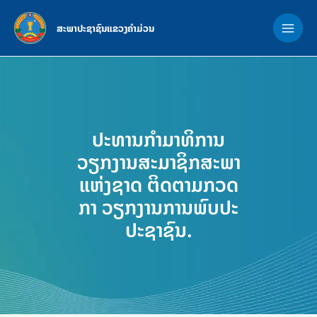
Skip
MAI
to
ສະພາປະຊາຊົນແຂວງຄຳມ່ວນ
ME
content
ປະທານກຳມາທິການ
ວຽກງານສະມາຊິກສະພາ
ແຫ່ງຊາດ ຕິດຕາມກວດ
ກາ ວຽກງານການພົບປະ
ປະຊາຊົນ.