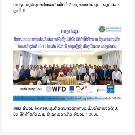
ກະກຽມກອງປະຊຸມສະໄໝສາມັນເທື່ອທີ 7 ຂອງສະພາປະຊາຊົນແຂວງຄໍາມ່ວນ
ຊຸດທີ II
ສພຂ ຄໍາມ່ວນ ຈັດກອງປະຊຸມຕິດຕາມກວດກາການປະເມີນຜົນການຈັດຕັ້ງປະ
ບັດ ນິຕິກຳໃຕ້ກົດໝາຍ ຂົງເຂດເສດຖະກິດ ຈໍານວນ 1 ສະບັບ