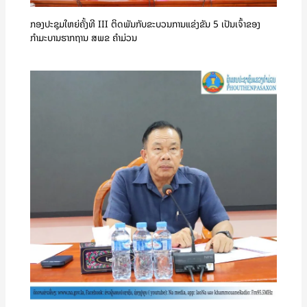
ກອງປະຊຸມໃຫຍ່ຄັ້ງທີ III ຕິດພັນກັບຂະບວນການແຂ່ງຂັນ 5 ເປັນເຈົ້າຂອງ
ກຳມະບານຮາກຖານ ສພຂ ຄໍາມ່ວນ