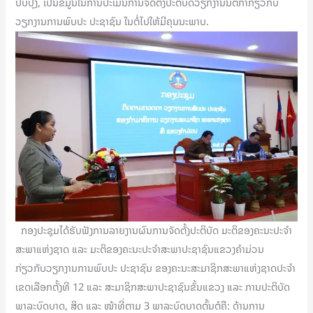
ປັບປຸງ, ເປັນຂໍ້ມູນໃນການປະເມີນການຈັດຕັ້ງປະຕິບັດວຽກງານນິຕິກຳກ່ຽວກັບ
ວຽກງານການພົບປະ ປະຊາຊົນ ໃນຕໍ່ໄປໃຫ້ມີຄຸນນະພາບ.
ກອງປະຊຸມໄດ້ຮັບຟັງການລາຍງານຜົນການຈັດຕັ້ງປະຕິບັດ ມະຕິຂອງຄະນະປະຈໍາ
ສະພາແຫ່ງຊາດ ແລະ ມະຕິຂອງຄະນະປະຈໍາສະພາປະຊາຊົນແຂວງຄໍາມ່ວນ
ກ່ຽວກັບວຽກງານການພົບປະ ປະຊາຊົນ ຂອງຄະນະສະມາຊິກສະພາແຫ່ງຊາດປະຈໍາ
ເຂດເລືອກຕັ້ງທີ 12 ແລະ ສະມາຊິກສະພາປະຊາຊົນຂັ້ນແຂວງ ແລະ ການປະຕິບັດ
ພາລະບົດບາດ, ສິດ ແລະ ໜ້າທີ່ຕາມ 3 ພາລະບົດບາດຕົ້ນຕໍຄື: ດ້ານການ