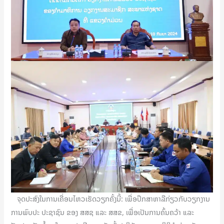
ຈຸດປະສົງໃນການເຄື່ອນໄຫວເຮັດວຽກຄັ້ງນີ້: ເພື່ອປຶກສາຫາລືກ່ຽວກັບວຽກງານ
ການພົບປະ ປະຊາຊົນ ຂອງ ສສຊ ແລະ ສສຂ, ເພື່ອເປັນການຄົ້ນຄວ້າ ແລະ