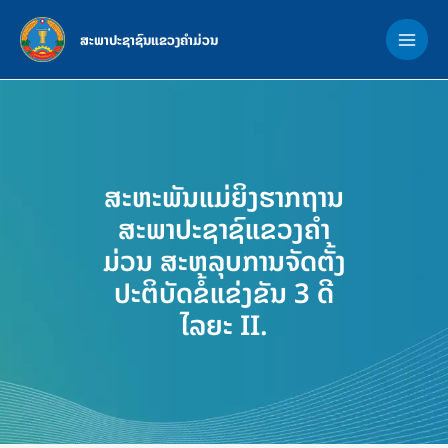
Skip
MAI
to
ສະພາປະຊາຊົນແຂວງຄຳມ່ວນ
ME
content
ສະຫະພັນແມ່ຍິງຮາກຖານ
ສະພາປະຊາຊົແຂວງຄຳ
ມ່ວນ ສະຫລຸບການຈັດຕັ້ງ
ປະຕິບັດຂໍ້ແຂ່ງຂັນ 3 ດີ
ໄລຍະ II.