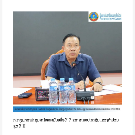
ກະກຽມກອງປະຊຸມສະໄໝສາມັນເທື່ອທີ 7 ຂອງສະພາປະຊາຊົນແຂວງຄໍາມ່ວນ
ຊຸດທີ II