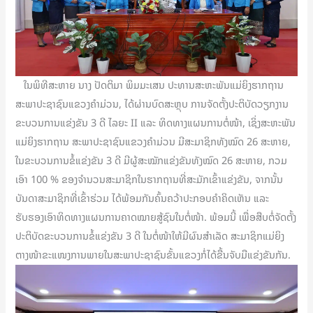
ໃນພິທີສະຫາຍ ນາງ ປັດຕິມາ ພິມມະເສນ ປະທານສະຫະພັນແມ່ຍິງຮາກຖານ
ສະພາປະຊາຊົນແຂວງຄໍາມ່ວນ, ໄດ້ຜ່ານບົດສະຫຼຸບ ການຈັດຕັ້ງປະຕິບັດວຽກງານ
ຂະບວນການແຂ່ງຂັນ 3 ດີ ໄລຍະ II ແລະ ທິດທາງແຜນການຕໍ່ໜ້າ, ເຊິ່ງສະຫະພັນ
ແມ່ຍິງຮາກຖານ ສະພາປະຊາຊົນແຂວງຄຳມ່ວນ ມີສະມາຊິກທັງໝົດ 26 ສະຫາຍ,
ໃນຂະບວນການຂໍ້ແຂ່ງຂັນ 3 ດີ ມີຜູ້ສະໝັກແຂ່ງຂັນທັງໝົດ 26 ສະຫາຍ, ກວມ
ເອົາ 100 % ຂອງຈໍານວນສະມາຊິກໃນຮາກຖານທີ່ສະມັກເຂົ້າແຂ່ງຂັນ, ຈາກນັ້ນ
ບັນດາສະມາຊິກທີ່ເຂົ້າຮ່ວມ ໄດ້ພ້ອມກັນຄົ້ນຄວ້າປະກອບຄຳຄິດເຫັນ ແລະ
ຮັບຮອງເອົາທິດທາງແຜນການຄາດໝາຍສູ້ຊົນໃນຕໍ່ໜ້າ. ພ້ອມນີ້ ເພື່ອສືບຕໍ່ຈັດຕັ້ງ
ປະຕິບັດຂະບວນການຂໍ້ແຂ່ງຂັນ 3 ດີ ໃນຕໍ່ໜ້າໃຫ້ມີຜົນສໍາເລັດ ສະມາຊິກແມ່ຍິງ
ຕາງໜ້າຂະແໜງການພາຍໃນສະພາປະຊາຊົນຂັ້ນແຂວງກໍ່ໄດ້ຂື້ນຈັບມືແຂ່ງຂັນກັນ.