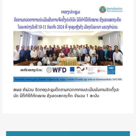
ສພຂ ຄໍາມ່ວນ ຈັດກອງປະຊຸມຕິດຕາມກວດກາການປະເມີນຜົນການຈັດຕັ້ງປະ
ບັດ ນິຕິກຳໃຕ້ກົດໝາຍ ຂົງເຂດເສດຖະກິດ ຈໍານວນ 1 ສະບັບ