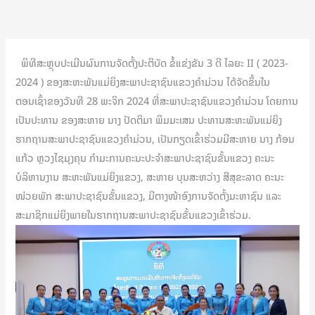
ພິທີສະຫຼຸບປະເມີນຜົນການຈັດຕັ້ງປະຕິບັດ ຂໍ້ແຂ່ງຂັນ 3 ດີ ໄລຍະ II ( 2023-
2024 ) ຂອງສະຫະພັນແມ່ຍິງສະພາປະຊາຊົນແຂວງຄຳມ່ວນ ໄດ້ຈັດຂຶ້ນໃນ
ຕອນເຊົ້າຂອງວັນທີ 28 ພະຈິກ 2024 ທີ່ສະພາປະຊາຊົນແຂວງຄຳມ່ວນ ໂດຍການ
ເປັນປະທານ ຂອງສະຫາຍ ນາງ ປັດຕິມາ ພິມມະເສນ ປະທານສະຫະພັນແມ່ຍິງ
ຮາກຖານສະພາປະຊາຊົນແຂວງຄໍາມ່ວນ, ເປັນກຽດເຂົ້າຮ່ວມມີສະຫາຍ ນາງ ກ້ອນ
ແກ້ວ ຫຼວງໄຊມຸງຄຸນ ກຳມະການຄະນະປະຈໍາສະພາປະຊາຊົນຂັ້ນແຂວງ ຄະນະ
ບໍລິຫານງານ ສະຫະພັນແມ່ຍິງແຂວງ, ສະຫາຍ ບຸນສະຫວ່າງ ສີສຸຂະລາດ ຄະນະ
ໜ່ວຍພັກ ສະພາປະຊາຊົນຂັ້ນແຂວງ, ມີຕາງໜ້າອົງການຈັດຕັ້ງມະຫາຊົນ ແລະ
ສະມາຊິກແມ່ຍິງພາຍໃນຮາກຖານສະພາປະຊາຊົນຂັ້ນແຂວງເຂົ້າຮ່ວມ.