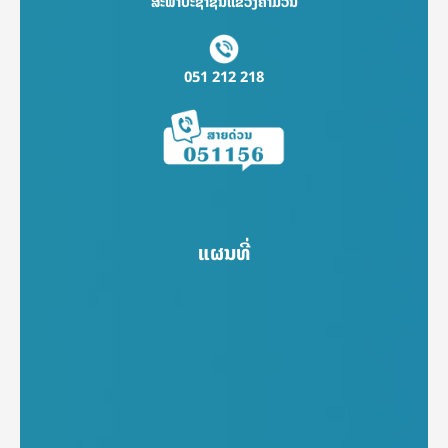
ສະພາປະຊາຊົນແຂວງຄຳມ່ວນ
051 212 218
ແຜນທີ່