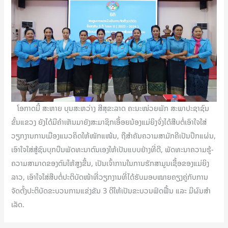
ໂອກາດນີ້ ສະຫາຍ ບຸນສະຫວ່າງ ສີສຸຂະລາດ ຄະນະໜ່ວຍພັກ ສະພາປະຊາຊົນ
ຂັ້ນແຂວງ ຍັງໄດ້ມີຄໍາເຫັນມາຍັງສະມາຊິກເອື້ອຍນ້ອງແມ່ຍິງຈົ່ງໄດ້ສືບຕໍ່ເອົາໃຈໃສ່
ວຽກງານການເມືອງແນວຄິດໃຫ້ໜັກແໜ້ນ, ຖືສໍາຄັນຄວາມສາມັກຄີເປັນປຶກແຜ່ນ,
ເອົາໃຈໃສ່ສູ້ຊົນບຸກບືນພັດທະນາຕົນເອງໃຫ້ເປັນແບບຢ່າງທີ່ດີ, ພັດທະນາຄວາມຮູ້-
ຄວາມສາມາດຂອງຕົນໃຫ້ສູງຂື້ນ, ເປັນເຈົ້າການໃນການຮັກສາມູນເຊື້ອຂອງແມ່ຍິງ
ລາວ, ເອົາໃຈໃສ່ສືບຕໍ່ປະຕິບັດໜ້າທີ່ວຽກງານທີ່ໄດ້ຮັບມອບໝາຍຄຽງຄູ່ກັບການ
ຈັດຕັ້ງປະຕິບັດຂະບວນການແຂ່ງຂັນ 3 ດີໃຫ້ເປັນຂະບວນຟົດຟື້ນ ແລະ ມີຜົນສໍາ
ເລັດ.