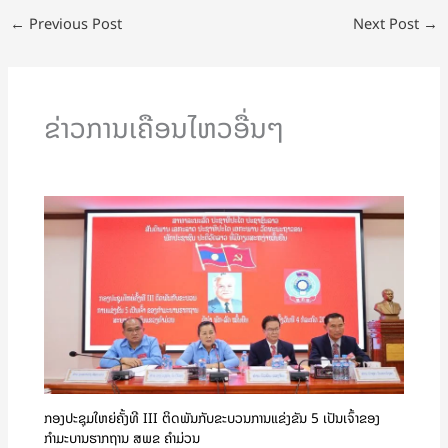
←
Previous Post
Next Post
→
ຂ່າວການເຄືອນໄຫວອື່ນໆ
ກອງປະຊຸມໃຫຍ່ຄັ້ງທີ III ຕິດພັນກັບຂະບວນການແຂ່ງຂັນ 5 ເປັນເຈົ້າຂອງ
ກຳມະບານຮາກຖານ ສພຂ ຄໍາມ່ວນ