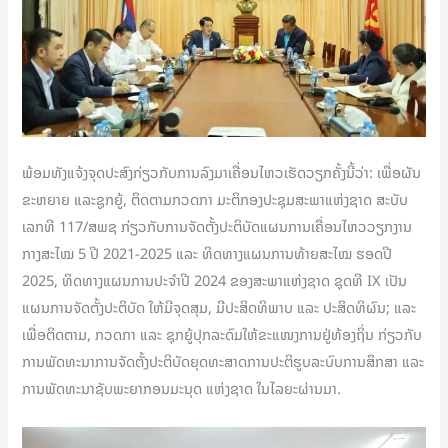
ພ້ອມທັງແຈ້ງຈຸດປະສົງກ່ຽວກັບການລົງມາເຄື່ອນໄຫວເຮັດວຽກຄັ້ງນີ້ວ່າ: ເພື່ອຜັນ
ຂະຫຍາຍ ແລະຊູກຍູ້, ຕິດຕາມກວດກາ ມະຕິກອງປະຊຸມສະພາແຫ່ງຊາດ ສະບັບ
ເລກທີ 117/ສພຊ ກ່ຽວກັບການຈັດຕັ້ງປະຕິບັດແຜນການເຄື່ອນໄຫວວຽກງານ
ກາງສະໄໝ 5 ປີ 2021-2025 ແລະ ທິດທາງແຜນການທ້າຍສະໄໝ ຮອດປີ
2025, ທິດທາງແຜນການປະຈໍາປີ 2024 ຂອງສະພາແຫ່ງຊາດ ຊຸດທີ IX ເປັນ
ແຜນການຈັດຕັ້ງປະຕິບັດ ໃຫ້ມີຈຸດສຸມ, ມີປະສິດທິພາບ ແລະ ປະສິດທິຜົນ; ແລະ
ເພື່ອຕິດຕາມ, ກວດກາ ແລະ ຊຸກຍູ້ປຸກລະດົມໃຫ້ຂະແໜງການຢູ່ທ້ອງຖິ່ນ ກ່ຽວກັບ
ການພັດທະນາການຈັດຕັ້ງປະຕິບັດຍຸດທະສາດການປະຕິຮູບລະບົບການສຶກສາ ແລະ
ການພັດທະນາຊັບພະຍາກອນມະນຸດ ແຫ່ງຊາດ ໃນໄລຍະຜ່ານມາ.