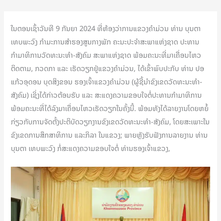
ໃນຕອນເຊົ້າວັນທີ 9 ກັນຍາ 2024 ທີ່ຫ້ອງວ່າການແຂວງຄໍາມ່ວນ ທ່ານ ບຸນຕາ
ເທບພະວົງ ກຳມະການສຳຮອງສູນກາງພັກ ຄະນະປະຈຳສະພາແຫ່ງຊາດ ປະທານ
ກຳມາທິການວັດທະນະທຳ-ສັງຄົມ ສະພາແຫ່ງຊາດ ພ້ອມຄະນະທີ່ມາເຄື່ອນໄຫວ
ຕິດຕາມ, ກວດກາ ແລະ ເຮັດວຽກຢູ່ແຂວງຄໍາມ່ວນ, ໄດ້ເຂົ້າພົບປະກັບ ທ່ານ ປອ
ແກ້ວອຸດອນ ບຸດສິງຂອນ ຮອງເຈົ້າແຂວງຄໍາມ່ວນ (ຜູ້ຊີ້ນຳຂົງເຂດວັດທະນະທຳ-
ສັງຄົມ) ເຊິ່ງໄດ້ກ່າວຕ້ອນຮັບ ແລະ ສະແດງຄວາມຂອບໃຈຕໍ່ປະທານກຳມາທິການ
ພ້ອມຄະນະທີ່ໄດ້ລົງມາເຄື່ອນໄຫວເຮັດວຽກໃນຄັ້ງນີ້. ພ້ອມທັງໄດ້ລາຍງານໂດຍຫຍໍ້
ກ່ຽວກັບການຈັດຕັ້ງປະຕິບັດວຽກງານຂົງເຂດວັດທະນະທຳ-ສັງຄົມ, ໂດຍສະເພາະໃນ
ຂົງເຂດການສຶກສາທິການ ແລະກິລາ ໃນແຂວງ; ພາຍຫຼັງຮັບຟັງການລາຍງານ ທ່ານ
ບຸນຕາ ເທບພະວົງ ກໍ່ສະແດງຄວາມຂອບໃຈຕໍ່ ທ່ານຮອງເຈົ້າແຂວງ,