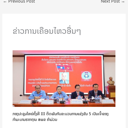
←
Previous Post
Next Post
→
ຂ່າວການເຄືອນໄຫວອື່ນໆ
ກອງປະຊຸມໃຫຍ່ຄັ້ງທີ III ຕິດພັນກັບຂະບວນການແຂ່ງຂັນ 5 ເປັນເຈົ້າຂອງ
ກຳມະບານຮາກຖານ ສພຂ ຄໍາມ່ວນ