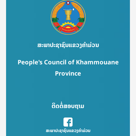
ສະພາປະຊາຊົນແຂວງຄຳມ່ວນ
People's Council of Khammouane
Province
ຕິດຕໍ່ສອບຖາມ
ສະພາປະຊາຊົນແຂວງຄຳມ່ວນ