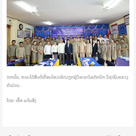
ຈາກນັ້ນ, ຄະນະໄດ້ສືບຕໍ່ເຄື່ອນໄຫວເຮັດວຽກຢູ່ວິທະຍາໄລເຕັກນິກ-ວິຊາຊີບແຂວງ
ຄໍາມ່ວນ.
ໂດຍ: ເອື້ອ ມະໂນສິງ