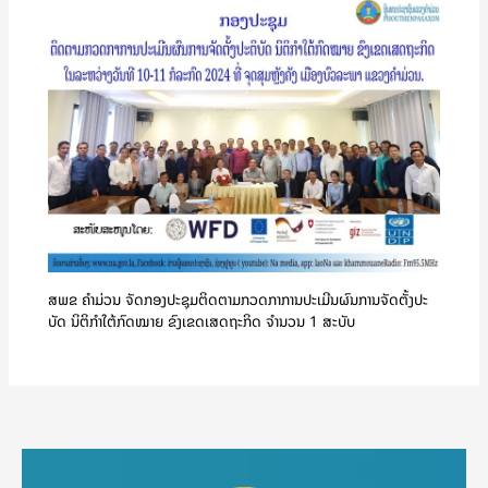
ສພຂ ຄໍາມ່ວນ ຈັດກອງປະຊຸມຕິດຕາມກວດກາການປະເມີນຜົນການຈັດຕັ້ງປະ
ບັດ ນິຕິກຳໃຕ້ກົດໝາຍ ຂົງເຂດເສດຖະກິດ ຈໍານວນ 1 ສະບັບ