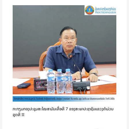
ກະກຽມກອງປະຊຸມສະໄໝສາມັນເທື່ອທີ 7 ຂອງສະພາປະຊາຊົນແຂວງຄໍາມ່ວນ
ຊຸດທີ II