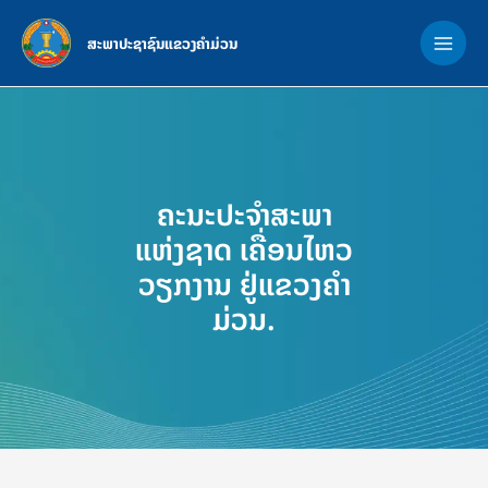
Skip
MAI
to
ສະພາປະຊາຊົນແຂວງຄຳມ່ວນ
ME
content
ຄະນະປະຈຳສະພາ
ແຫ່ງຊາດ ເຄື່ອນໄຫວ
ວຽກງານ ຢູ່ແຂວງຄໍາ
ມ່ວນ.