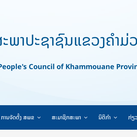
ະພາປະຊາຊົນແຂວງຄຳມ່
ople's Council of Khammouane Provi
ການຈັດຕັ້ງ ສພຂ
ສະມາຊິກສະພາ
ນິຕິກຳ
ກ່ຽ