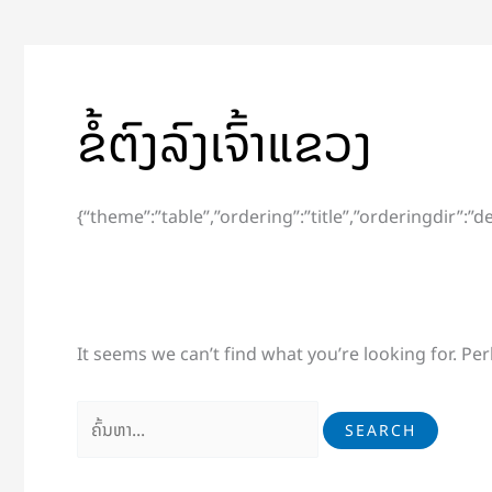
ຂໍ້ຕົງລົງເຈົ້າແຂວງ
{“theme”:”table”,”ordering”:”title”,”orderingdir”:
It seems we can’t find what you’re looking for. Pe
Search
for: