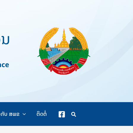
ວນ
nce
ວກັບ ສພຂ
ຕິດຕໍ່