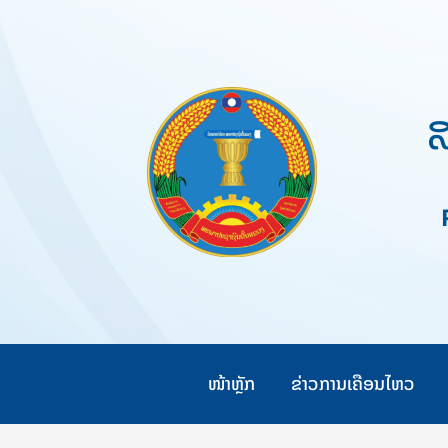
Skip
to
content
ສ
Pe
ໜ້າຫຼັກ
ຂ່າວການເຄືອນໄຫວ