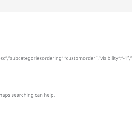
”desc”,”subcategoriesordering”:”customorder”,”visibility”:”-1
rhaps searching can help.