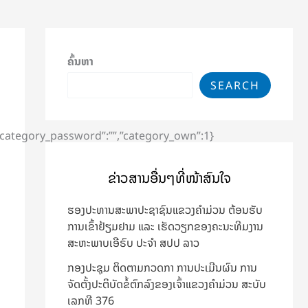
ຄົ້ນຫາ
SEARCH
″,”category_password”:””,”category_own”:1}
ຂ່າວສານອື່ນໆທີ່ໜ້າສົນໃຈ
ຮອງປະທານສະພາປະຊາຊົນແຂວງຄຳມ່ວນ ຕ້ອນຮັບ
ການເຂົ້າຢ້ຽມຢາມ ແລະ ເຮັດວຽກຂອງຄະນະທີມງານ
ສະຫະພາບເອີຣົບ ປະຈຳ ສປປ ລາວ
ກອງປະຊຸມ ຕິດຕາມກວດກາ ການປະເມີນຜົນ ການ
ຈັດຕັ້ງປະຕິບັດຂໍ້ຕົກລົງຂອງເຈົ້າແຂວງຄຳມ່ວນ ສະບັບ
ເລກທີ 376