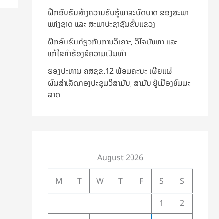
ຝຶກອົບຮົມສ້າງຄວາມຮັບຮູ້ພາລະບົດບາດ ຂອງສະພາ
ແຫ່ງຊາດ ແລະ ສະພາປະຊາຊົນຂັ້ນແຂວງ
ຝຶກອົບຮົມກ່ຽວກັບການວິເຄາະ, ວິໄຈບັນຫາ ແລະ
ແກ້ໄຂຄຳຮ້ອງຂໍຄວາມເປັນທຳ
ຮອງປະທານ ຄສຊຂ.12 ພ້ອມຄະນະ ເຜີຍແຜ່
ຜົນສຳເລັດກອງປະຊຸມວິສາມັນ, ສາມັນ ຢູ່ເມືອງຍົມມະ
ລາດ
August 2026
M
T
W
T
F
S
S
1
2