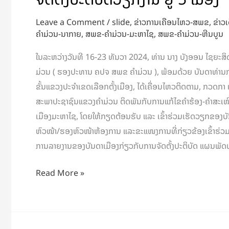
Leave a Comment
/
slide
,
ຂ່າວການເຄືອນໄຫວ-ສພຂ
,
ຂ່າວເ
ຄໍາມ່ວນ-ນາກາຍ
,
ສພຂ-ຄໍາມ່ວນ-ມະຫາໄຊ
,
ສພຂ-ຄໍາມ່ວນ-ຫີນບູນ
ໃນລະຫວ່າງວັນທີ 16-23 ທັນວາ 2024, ທ່ານ ນາງ ບັງອອນ ໄຊຍ
ມ່ວນ ( ຮອງປະທານ ຄປຈ ສພຂ ຄຳມ່ວນ ), ພ້ອມດ້ວຍ ບັນດາທ່ານ
ຂັ້ນແຂວງປະຈໍາເຂດເລືອກຕັ້ງເມືອງ, ໄດ້ເຄື່ອນໄຫວຕິດຕາມ, ກວດກາ
ສະພາປະຊາຊົນແຂວງຄໍາມ່ວນ ຕິດພັນກັບການແກ້ໄຂຄໍາຮ້ອງ-ຄໍາສະເໜີຂ
ເມືອງມະຫາໄຊ, ໂດຍໃຫ້ກຽດຕ້ອນຮັບ ແລະ ເຂົ້າຮ່ວມເຮັດວຽກຂອງບັນດາ
ຫົວໜ້າ/ຮອງຫົວໜ້າຫ້ອງການ ແລະຂະແໜງການທີ່ກ່ຽວຂ້ອງເຂົ້າຮ່ວມ.
ການລາຍງານຂອງບັນດາເມືອງກ່ຽວກັບການຈັດຕັ້ງປະຕິບັດ ແຜນພັດ
Read More »