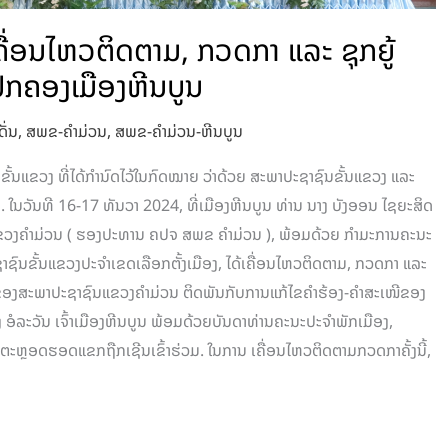
່ອນໄຫວຕິດຕາມ, ກວດກາ ແລະ ຊຸກຍູ້
ປົກຄອງເມືອງຫີນບູນ
ດັ່ນ
,
ສພຂ-ຄໍາມ່ວນ
,
ສພຂ-ຄໍາມ່ວນ-ຫີນບູນ
ັ້ນແຂວງ ທີ່ໄດ້ກຳນົດໄວ້ໃນກົດໝາຍ ວ່າດ້ວຍ ສະພາປະຊາຊົນຂັ້ນແຂວງ ແລະ
ນວັນທີ 16-17 ທັນວາ 2024, ທີ່ເມືອງຫີນບູນ ທ່ານ ນາງ ບັງອອນ ໄຊຍະສິດ
ວງຄຳມ່ວນ ( ຮອງປະທານ ຄປຈ ສພຂ ຄຳມ່ວນ ), ພ້ອມດ້ວຍ ກຳມະການຄະນະ
ຊົນຂັ້ນແຂວງປະຈໍາເຂດເລືອກຕັ້ງເມືອງ, ໄດ້ເຄື່ອນໄຫວຕິດຕາມ, ກວດກາ ແລະ
7 ຂອງສະພາປະຊາຊົນແຂວງຄໍາມ່ວນ ຕິດພັນກັບການແກ້ໄຂຄໍາຮ້ອງ-ຄໍາສະເໜີຂອງ
 ອໍລະວັນ ເຈົ້າເມືອງຫີນບູນ ພ້ອມດ້ວຍບັນດາທ່ານຄະນະປະຈໍາພັກເມືອງ,
ຕະຫຼອດຮອດແຂກຖືກເຊີນເຂົ້າຮ່ວມ. ໃນການ ເຄື່ອນໄຫວຕິດຕາມກວດກາຄັ້ງນີ້,