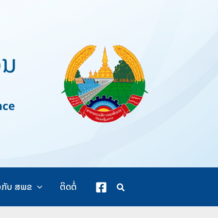
ວນ
nce
ວກັບ ສພຂ
ຕິດຕໍ່