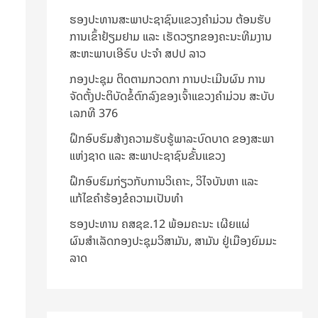
ຮອງປະທານສະພາປະຊາຊົນແຂວງຄຳມ່ວນ ຕ້ອນຮັບ
ການເຂົ້າຢ້ຽມຢາມ ແລະ ເຮັດວຽກຂອງຄະນະທີມງານ
ສະຫະພາບເອີຣົບ ປະຈຳ ສປປ ລາວ
ກອງປະຊຸມ ຕິດຕາມກວດກາ ການປະເມີນຜົນ ການ
ຈັດຕັ້ງປະຕິບັດຂໍ້ຕົກລົງຂອງເຈົ້າແຂວງຄຳມ່ວນ ສະບັບ
ເລກທີ 376
ຝຶກອົບຮົມສ້າງຄວາມຮັບຮູ້ພາລະບົດບາດ ຂອງສະພາ
ແຫ່ງຊາດ ແລະ ສະພາປະຊາຊົນຂັ້ນແຂວງ
ຝຶກອົບຮົມກ່ຽວກັບການວິເຄາະ, ວິໄຈບັນຫາ ແລະ
ແກ້ໄຂຄຳຮ້ອງຂໍຄວາມເປັນທຳ
ຮອງປະທານ ຄສຊຂ.12 ພ້ອມຄະນະ ເຜີຍແຜ່
ຜົນສຳເລັດກອງປະຊຸມວິສາມັນ, ສາມັນ ຢູ່ເມືອງຍົມມະ
ລາດ