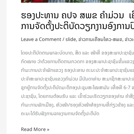
ວຽກງານ
ຮອງປະທານ ຄປຈ ສພຂ ຄຳມ່ວນ ເຄື
ອົງການ
ປົກຄອງ
ການຈັດຕັ້ງປະຕິບັດວຽກງານອົງການ
ເມືອງ
Leave a Comment
/
slide
,
ຂ່າວການເຄືອນໄຫວ-ສພຂ
,
ຂ່າວເ
ຫີນ
ບູນ
ໂດຍປະຕິບັດຕາມພາລະບົດບາດ, ສິດ ແລະ ໜ້າທີ່ ຂອງສະພາປະຊາຊົນຂ
ກົດໝາຍ ວ່າດ້ວຍການຕິດຕາມກວດກາ ຂອງສະພາປະຊາຊົນຂັ້ນແຂວງ. ໃ
ກຳມະການປະຈໍາພັກແຂວງ ຮອງປະທານ ຄະນະປະຈຳສະພາປະຊາຊົນແຂ
ປະຈໍາສະພາປະຊາຊົນແຂວງຄໍາມ່ວນ ມີບັນດາທ່ານ ສະມາຊິກສະພາປະຊາ
ຊຸກຍູ້ການຈັດຕັ້ງປະຕິບັດມະຕິກອງປະຊຸມສະໄໝສາມັນ ເທື່ອທີ 6-
ປະຊາຊົນ, ໂດຍການຕ້ອນຮັບ ແລະ ເຂົ້າຮ່ວມເຮັດວຽກຂອງທ່ານ ຄໍາສິງ
ກຳມະການພັກເມືອງ, ຫົວໜ້າ/ຮອງຫົວໜ້າຫ້ອງການທີ່ກ່ຽວຂ້ອງ ແລະ
ຄະນະໄດ້ຮັບຟັງການລາຍງານການຈັດຕັ້ງປະຕິບັດ
Read More »