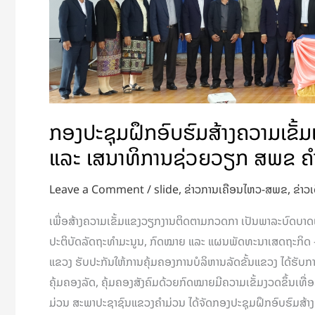
ໃຫ້
ແກ່
ສສຂ
ແລະ
ເສນາທິການ
ຊ່ວຍ
ກອງປະຊຸມຝຶກອົບຮົມສ້າງຄວາມເຂັ
ວຽກ
ແລະ ເສນາທິການຊ່ວຍວຽກ ສພຂ ຄ
ສພຂ
ຄຳ
Leave a Comment
/
slide
,
ຂ່າວການເຄືອນໄຫວ-ສພຂ
,
ຂ່າວເ
ມ່ວນ
ເພື່ອສ້າງຄວາມເຂັ້ມແຂງວຽກງານຕິດຕາມກວດກາ ເປັນພາລະບົດບາດໜ
ປະຕິບັດລັດຖະທໍາມະນູນ, ກົດໝາຍ ແລະ ແຜນພັດທະນາເສດຖະກິດ –
ແຂວງ ຮັບປະກັນໃຫ້ການຄຸ້ມຄອງການບໍລິຫານລັດຂັ້ນແຂວງ ໄດ້ຮັບການຈ
ຄຸ້ມຄອງລັດ, ຄຸ້ມຄອງສັງຄົມດ້ວຍກົດໝາຍມີຄວາມເຂັ້ມງວດຂຶ້ນເທື່
ມ່ວນ ສະພາປະຊາຊົນແຂວງຄໍາມ່ວນ ໄດ້ຈັດກອງປະຊຸມຝຶກອົບຮົມສ້າ