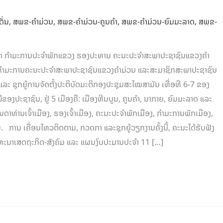
ດັ່ນ
,
ສພຂ-ຄໍາມ່ວນ
,
ສພຂ-ຄໍາມ່ວນ-ຄູນຄຳ
,
ສພຂ-ຄໍາມ່ວນ-ຍົມມະລາດ
,
ສພຂ-
ະສິດ ກຳມະການປະຈໍາພັກແຂວງ ຮອງປະທານ ຄະນະປະຈຳສະພາປະຊາຊົນແຂວງຄຳ
ກຳມະການຄະນະປະຈໍາສະພາປະຊາຊົນແຂວງຄໍາມ່ວນ ແລະສະມາຊິກສະພາປະຊາຊົນ
 ແລະ ຊຸກຍູ້ການຈັດຕັ້ງປະຕິບັດມະຕິກອງປະຊຸມສະໄໝສາມັນ ເທື່ອທີ 6-7 ຂອງ
ອງປະຊາຊົນ, ຢູ່ 5 ເມືອງຄື: ເມືອງຫີນບູນ, ຄູນຄໍາ, ນາກາຍ, ຍົມມະລາດ ແລະ
ທ່ານເຈົ້າເມືອງ, ຮອງເຈົ້າເມືອງ, ຄະນະປະຈໍາພັກເມືອງ, ກຳມະການພັກເມືອງ,
 ການ ເຄື່ອນໄຫວຕິດຕາມ, ກວດກາ ແລະຊຸກຍູ້ວຽກງານຄັ້ງນີ້, ຄະນະໄດ້ຮັບຟັງ
ທະນາເສດຖະກິດ-ສັງຄົມ ແລະ ແຜນງົບປະມານປະຈໍາ 11 […]