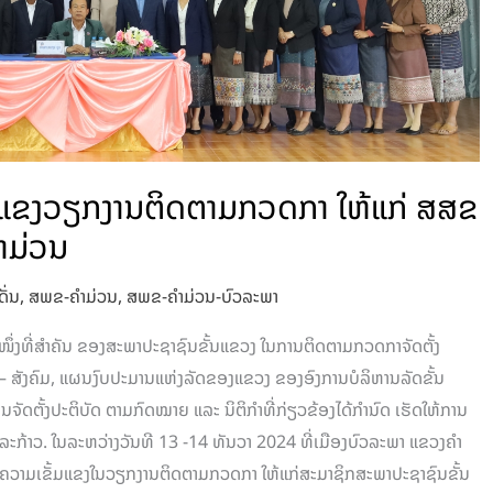
້ມແຂງວຽກງານຕິດຕາມກວດກາ ໃຫ້ແກ່ ສສຂ
ຳມ່ວນ
ດັ່ນ
,
ສພຂ-ຄໍາມ່ວນ
,
ສພຂ-ຄໍາມ່ວນ-ບົວລະພາ
ຶ່ງທີ່ສໍາຄັນ ຂອງສະພາປະຊາຊົນຂັ້ນແຂວງ ໃນການຕິດຕາມກວດກາຈັດຕັ້ງ
 ສັງຄົມ, ແຜນງົບປະມານແຫ່ງລັດຂອງແຂວງ ຂອງອົງການບໍລິຫານລັດຂັ້ນ
ັດຕັ້ງປະຕິບັດ ຕາມກົດໝາຍ ແລະ ນິຕິກໍາທີ່ກ່ຽວຂ້ອງໄດ້ກໍານົດ ເຮັດໃຫ້ການ
ອລະກ້າວ. ໃນລະຫວ່າງວັນທີ 13 -14 ທັນວາ 2024 ທີ່ເມືອງບົວລະພາ ແຂວງຄໍາ
ງຄວາມເຂັ້ມແຂງໃນວຽກງານຕິດຕາມກວດກາ ໃຫ້ແກ່ສະມາຊິກສະພາປະຊາຊົນຂັ້ນ