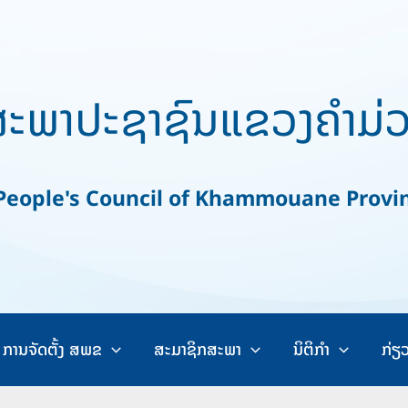
ະພາປະຊາຊົນແຂວງຄຳມ່
ople's Council of Khammouane Provi
ການຈັດຕັ້ງ ສພຂ
ສະມາຊິກສະພາ
ນິຕິກຳ
ກ່ຽ