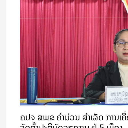
ຕິດຕາມ,
ກວດ
ກາ
ແລະ
ຊຸກຍູ້
ການ
ຈັດຕັ້ງ
ປະຕິບັດ
ວຽກງານ
ຢູ່
5
ເມືອງ
ຄປຈ ສພຂ ຄໍາມ່ວນ ສຳເລັດ ການເຄື
ຈັດຕັ້ງປະຕິບັດວຽກງານ ຢູ່ 5 ເມືອງ