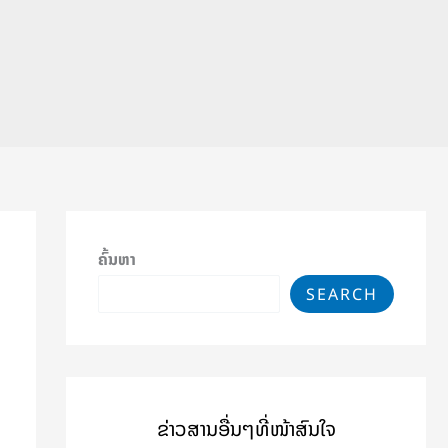
ຄົ້ນຫາ
SEARCH
ຂ່າວສານອື່ນໆທີ່ໜ້າສົນໃຈ