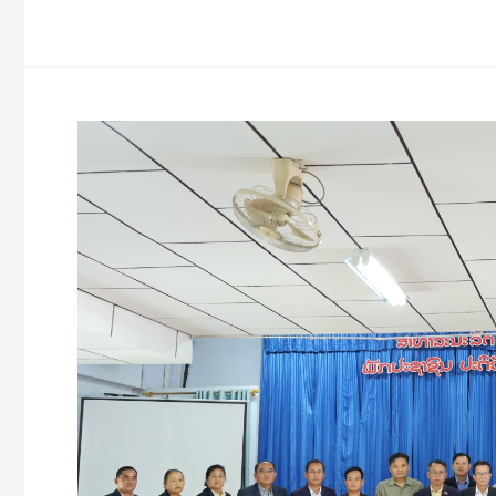
ກອງ
ປະຊຸມ
ຝຶກ
ອົບຮົມ
ສ້າງ
ຄວາມ
ເຂັ້ມ
ແຂງ
ວຽກງານ
ຕິດຕາມ
ກວດ
ກາ