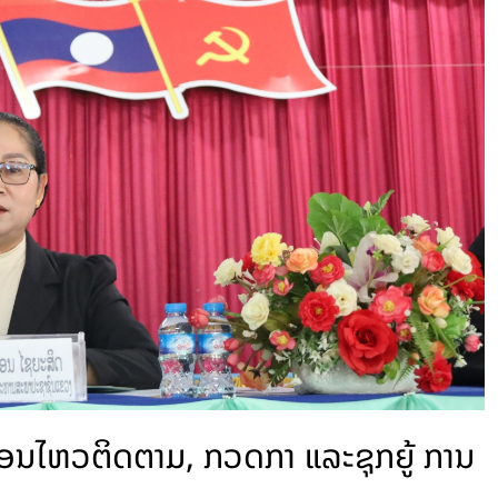
່ອນໄຫວຕິດຕາມ, ກວດກາ ແລະຊຸກຍູ້ ການ