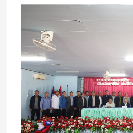
ຮອງ
ປະທານ
ຄປຈ
ສພຂ
ຄຳ
ມ່ວນ
ເຄື່ອນໄຫວ
ຕິດຕາມ,
ກວດ
ກາ
ແລະ
ຊຸກຍູ້
ການ
ຈັດຕັ້ງ
ປະຕິບັດ