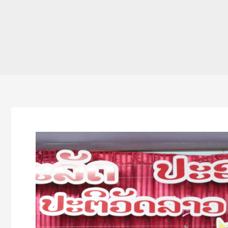
ຄປຈ
ສພຂ
ຄໍາ
ມ່ວນ
ສຳເລັດ
ການ
ເຄື່ອນໄຫວ