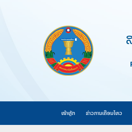
Skip
to
content
ສ
Pe
ໜ້າຫຼັກ
ຂ່າວການເຄືອນໄຫວ