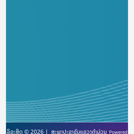
ລິຂະສິດ © 2026 | ສະພາປະຊາຊົນແຂວງຄຳມ່ວນ
Powered