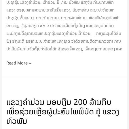
ປະຊາຊົນແຂວງຄໍາມ່ວນ, ເຂົ້າຮ່ວມ ມີ ທ່ານ ບົວພັນ ແສງຈັນ ກຳມະການພັກ
ຂໍ້ຕົກລົງ
ແຂວງ ຮອງປະທານສະພາປະຊາຊົນຂັ້ນແຂວງ, ບັນດາທ່ານ ຄະນະປະຈໍາສະພາ
ຂອງ
ປະຊາຊົນຂັ້ນແຂວງ, ຄະນະກຳມະການ, ຄະນະເລຂາທິການ, ຫົວໜ້າ/ຮອງຫົວໜ້າ
ເຈົ້າ
ຂະແໜງ, ຜູ້ຊ່ວຍວຽກ ສສ ຂ ປະຈໍາເຂດເລືອກຕັ້ງເມືອງ ແລະ ຕະຫຼອດຮອດ
ແຂວງ,
ພະນັກງານວິຊາການສະພາປະຊາຊົນແຂວງຄໍາມ່ວນເຂົ້າຮ່ວມ. ກອງປະຊຸມໄດ້ຮັບ
ເຈົ້າ
ຟັງ ຮ່າງມະຕິ ຂອງຄະນະປະຈຳສະພາແຫ່ງຊາດ ວ່າດ້ວຍການຕິດຕາມກວດກາ ການ
ຄອງ
ປະເມີນຜົນການຈັດຕັ້ງປະຕິບັດຂໍ້ຕົກລົງຂອງເຈົ້າແຂວງ, ເຈົ້າຄອງນະຄອນຫຼວງ ແລະ
ນະຄອນຫຼວງ
Read More »
ແຂວງ
ຄຳ
ແຂວງຄຳມ່ວນ ມອບເງິນ 200 ລ້ານກີບ
ມ່ວນ
ເພື່ອຊ່ວຍເຫຼືອຜູ້ປະສົບໄພພິບັດ ຢູ່ ແຂວງ
ມອບ
ເງິນ
ຫົວພັນ
200