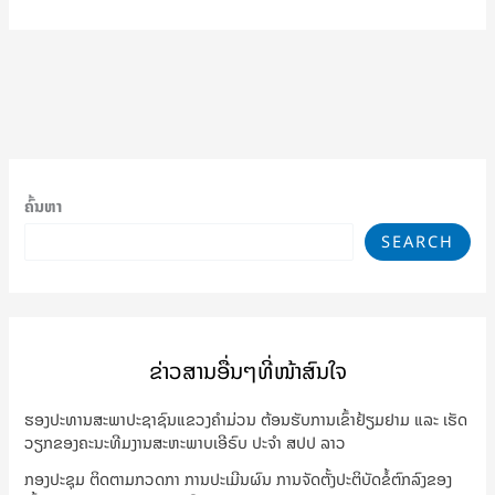
ຄົ້ນຫາ
SEARCH
ຂ່າວສານອື່ນໆທີ່ໜ້າສົນໃຈ
ຮອງປະທານສະພາປະຊາຊົນແຂວງຄຳມ່ວນ ຕ້ອນຮັບການເຂົ້າຢ້ຽມຢາມ ແລະ ເຮັດ
ວຽກຂອງຄະນະທີມງານສະຫະພາບເອີຣົບ ປະຈຳ ສປປ ລາວ
ກອງປະຊຸມ ຕິດຕາມກວດກາ ການປະເມີນຜົນ ການຈັດຕັ້ງປະຕິບັດຂໍ້ຕົກລົງຂອງ