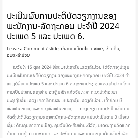
ຜົນ
ປະເມີນຜົນການປະຕິບັດວຽກງານຂອງ
ການ
ພະນັກງານ-ລັດຖະກອນ ປະຈໍາປີ 2024
ປະຕິບັດ
ວຽກງານ
ປະເພດ 5 ແລະ ປະເພດ 6.
ຂອງ
Leave a Comment
/
slide
,
ຂ່າວການເຄືອນໄຫວ-ສພຂ
,
ຂ່າວເດັ່ນ
,
ພະນັກງານ-
ສພຂ-ຄໍາມ່ວນ
ລັດຖະ
ກອນ
ໃນວັນທີ 15 ຕຸລາ 2024 ທີ່ສະພາປະຊາຊົນແຂວງຄໍາມ່ວນ ໄດ້ຈັດກອງປະຊຸມ
ປະ
ປະເມີນຜົນການປະຕິບັດວຽກງານຂອງພະນັກງານ-ລັດຖະກອນ ປະຈໍາປີ 2024 ຕໍາ
ຈໍາ
ແໜ່ງບໍລິຫານປະເພດ 5 ແລະ ປະເພດ 6 ຂອງສະພາປະຊາຊົນແຂວງຄໍາມ່ວນ ໂດຍ
ປີ
ການເປັນປະທານຂອງທ່ານ ສະເຫຼີມສັກ ແກ້ວຈັນທະລາ ຄະນະປະຈໍາສະພາ
2024
ປະຊາຊົນຂັ້ນແຂວງ ເລຂາທິການສະພາປະຊາຊົນແຂວງຄໍາມ່ວນ, ເຂົ້າຮ່ວມ ມີ
ປະເພດ
ຫົວໜ້າຂະແໜງ ແລະ ຮອງຫົວໜ້າຂະແໜງ. ກອງປະຊຸມ ການປະເມີນຜົນການ
5
ຈັດຕັ້ງປະຕິບັດວຽກງານຂອງພະນັກງານ-ລັດຖະກອນ ແມ່ນປະເມີນຕາມ 3 ເນື້ອໃນ
ແລະ
ເຊັ່ນ: ດ້ານຄຸນທາດການເມືອງ, ຄຸນສົມບັດ-ສິນທຳປະຕິວັດ, ມາດຕະຖານວັດແທກ
ປະເພດ
ດ້ານຄວາມຮູ້, ຄວາມສາມາດ ແລະ ປະສົບການ ແລະ ມາດຕະຖານດ້ານຜົນສຳເລັດ