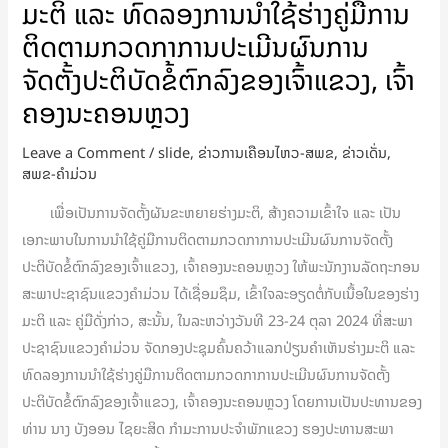
ແລະ
ມະຕິ ແລະ ທົດລອງການນຳໃຊ້ຮ່າງຄູ່ມືການ
ທົດລອງ
ຕິດຕາມກວດກາການປະເມີນຜົນການ
ການ
ຈັດຕັ້ງປະຕິບັດຂໍ້ຕົກລົງຂອງເຈົ້າແຂວງ, ເຈົ້າ
ນຳ
ຄອງນະຄອນຫຼວງ
ໃຊ້
ຮ່າງ
Leave a Comment
/
slide
,
ຂ່າວການເຄືອນໄຫວ-ສພຂ
,
ຂ່າວເດັ່ນ
,
ຄູ່ມື
ສພຂ-ຄໍາມ່ວນ
ການ
ເພື່ອເປັນການຈັດຕັ້ງຜັນຂະຫຍາຍຮ່າງມະຕິ, ສ້າງຄວາມເຂົ້າໃຈ ແລະ ເປັນ
ຕິດຕາມ
ເອກະພາບໃນການນໍາໃຊ້ຄູ່ມືການຕິດຕາມກວດກາການປະເມີນຜົນການຈັດຕັ້ງ
ກວດ
ປະຕິບັດຂໍ້ຕົກລົງຂອງເຈົ້າແຂວງ, ເຈົ້າຄອງນະຄອນຫຼວງ ໃຫ້ພະນັກງານລັດຖະກອນ
ກາ
ສະພາປະຊາຊົນແຂວງຄໍາມ່ວນ ໄດ້ເຊື່ອມຊຶມ, ເຂົ້າໃຈລະອຽດຕໍ່ກັບເນື້ອໃນຂອງຮ່າງ
ການ
ມະຕິ ແລະ ຄູ່ມືດັ່ງກ່າວ, ສະນັ້ນ, ໃນລະຫວ່າງວັນທີ 23-24 ຕຸລາ 2024 ທີ່ສະພາ
ປະເມີນ
ປະຊາຊົນແຂວງຄໍາມ່ວນ ຈັດກອງປະຊຸມຄົ້ນຄວ້າແລກປ່ຽນຄຳເຫັນຮ່າງມະຕິ ແລະ
ຜົນ
ທົດລອງການນຳໃຊ້ຮ່າງຄູ່ມືການຕິດຕາມກວດກາການປະເມີນຜົນການຈັດຕັ້ງ
ການ
ປະຕິບັດຂໍ້ຕົກລົງຂອງເຈົ້າແຂວງ, ເຈົ້າຄອງນະຄອນຫຼວງ ໂດຍການເປັນປະທານຂອງ
ຈັດຕັ້ງ
ທ່ານ ນາງ ບັງອອນ ໄຊຍະສິດ ກຳມະການປະຈໍາພັກແຂວງ ຮອງປະທານສະພາ
ປະຕິບັດ