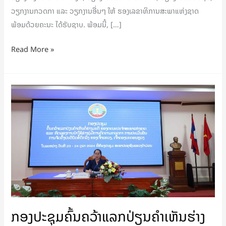
ວຽກງານກວດກາ ແລະ ວຽກງານອື່ນໆ ໃຫ້ ຮອງເລຂາທິການສະພາແຫ່ງຊາດ
ພ້ອມດ້ວຍຄະນະ ໄດ້ຮັບຊາບ. ພ້ອມນີ້, […]
Read More »
ກອງ
ປະຊຸມ
ຄົ້ນ
ຄວ້າ
ແລກ
ປ່ຽນ
ຄໍາ
ເຫັນ
ຮ່າງ
ກອງປະຊຸມຄົ້ນຄວ້າແລກປ່ຽນຄໍາເຫັນຮ່າງ
ມະຕິ