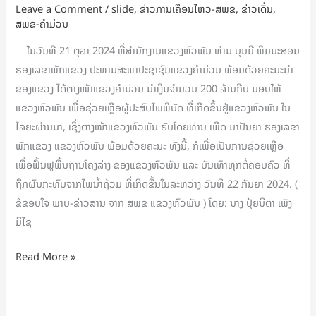
Leave a Comment
/
slide
,
ຂ່າວການເຄືອນໄຫວ-ສພຂ
,
ຂ່າວເດັ່ນ
,
ລ້ານ
ສພຂ-ຄໍາມ່ວນ
ກີບ
ເພື່ອ
ໃນວັນທີ 21 ຕຸລາ 2024 ທີ່ສຳນັກງານແຂວງຫົວພັນ ທ່ານ ບຸນມີ ພິມມະສອນ
ຊ່ວຍເຫຼືອ
ຮອງເລຂາພັກແຂວງ ປະທານສະພາປະຊາຊົນແຂວງຄຳມ່ວນ ພ້ອມດ້ວຍຄະນະນຳ
ຜູ້
ຂອງແຂວງ ໄດ້ຕາງໜ້າແຂວງຄໍາມ່ວນ ນຳເງິນຈຳນວນ 200 ລ້ານກີບ ມອບໃຫ້
ປະສົບ
ແຂວງຫົວພັນ ເພື່ອຊ່ວຍເຫຼືອຜູ້ປະສົບໄພພິບັດ ທີ່ເກີດຂຶ້ນຢູ່ແຂວງຫົວພັນ ໃນ
ໄພພິບັດ
ໄລຍະຜ່ານມາ, ເຊິ່ງຕາງໜ້າແຂວງຫົວພັນ ຮັບໂດຍທ່ານ ເພີດ ມາປັນຍາ ຮອງເລຂາ
ຢູ່
ພັກແຂວງ ແຂວງຫົວພັນ ພ້ອມດ້ວຍຄະນະ ທັງນີ້, ກໍເພື່ອເປັນການຊ່ວຍເຫຼືອ
ແຂວງ
ເພື່ອຟື້ນຟູພື້ນຖານໂຄງລ່າງ ຂອງແຂວງຫົວພັນ ແລະ ບັນເທົາທຸກຕໍ່ຄອບຄົວ ທີ່
ຫົວ
ຖືກຜົນກະທົບຈາກໄພນ້ຳຖ້ວມ ທີ່ເກີດຂຶ້ນໃນລະຫວ່າງ ວັນທີ 22 ກັນຍາ 2024. (
ພັນ
ຂໍຂອບໃຈ ພາບ-ຂ່າວສານ ຈາກ ສພຂ ແຂວງຫົວພັນ ) ໂດຍ: ນາງ ປຸ້ຍນິຕາ ເພັງ
ມີໄຊ
Read More »
ປະເມີນ