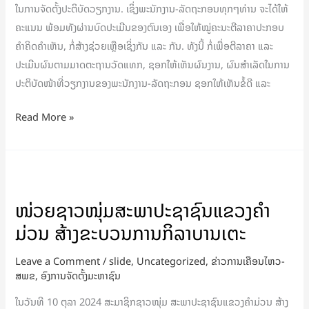
6.
ໃນການຈັດຕັ້ງປະຕິບັດວຽກງານ. ເຊິ່ງພະນັກງານ-ລັດຖະກອນທຸກໆທ່ານ ຈະໄດ້ໃຫ້
ຄະແນນ ພ້ອມທັງຜ່ານບົດປະເມີນຂອງຕົນເອງ ເພື່ອໃຫ້ໝູ່ຄະນະຕີລາຄາປະກອບ
ຄໍາຄິດຄໍາເຫັນ, ກໍ່ສ້າງຊ່ວຍເຫຼືອເຊິ່ງກັນ ແລະ ກັນ. ທັງນີ້ ກໍ່ເພື່ອຕີລາຄາ ແລະ
ປະເມີນຜົນຕາມມາດຕະຖານວັດແທກ, ຊອກໃຫ້ເຫັນຜົນງານ, ຜົນສຳເລັດໃນການ
ປະຕິບັດໜ້າທີ່ວຽກງານຂອງພະນັກງານ-ລັດຖະກອນ ຊອກໃຫ້ເຫັນຂໍ້ດີ ແລະ
Read More »
ໜ່ວຍ
ຊາວໜຸ່ມ
ໜ່ວຍຊາວໜຸ່ມສະພາປະຊາຊົນແຂວງຄໍາ
ສະພາ
ມ່ວນ ສ້າງຂະບວນການກິລາບານເຕະ
ປະຊາຊົນ
ແຂວງ
Leave a Comment
/
slide
,
Uncategorized
,
ຂ່າວການເຄືອນໄຫວ-
ຄໍາ
ສພຂ
,
ອົງການຈັດຕັ້ງມະຫາຊົນ
ມ່ວນ
ໃນວັນທີ 10 ຕຸລາ 2024 ສະມາຊິກຊາວໜຸ່ມ ສະພາປະຊາຊົນແຂວງຄໍາມ່ວນ ສ້າງ
ສ້າງ