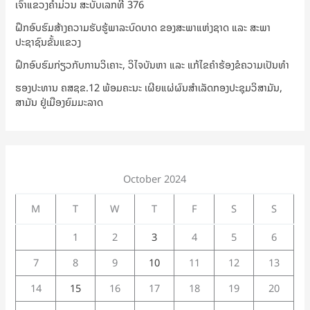
ເຈົ້າແຂວງຄຳມ່ວນ ສະບັບເລກທີ 376
ຝຶກອົບຮົມສ້າງຄວາມຮັບຮູ້ພາລະບົດບາດ ຂອງສະພາແຫ່ງຊາດ ແລະ ສະພາ
ປະຊາຊົນຂັ້ນແຂວງ
ຝຶກອົບຮົມກ່ຽວກັບການວິເຄາະ, ວິໄຈບັນຫາ ແລະ ແກ້ໄຂຄຳຮ້ອງຂໍຄວາມເປັນທຳ
ຮອງປະທານ ຄສຊຂ.12 ພ້ອມຄະນະ ເຜີຍແຜ່ຜົນສຳເລັດກອງປະຊຸມວິສາມັນ,
ສາມັນ ຢູ່ເມືອງຍົມມະລາດ
October 2024
M
T
W
T
F
S
S
1
2
3
4
5
6
7
8
9
10
11
12
13
14
15
16
17
18
19
20