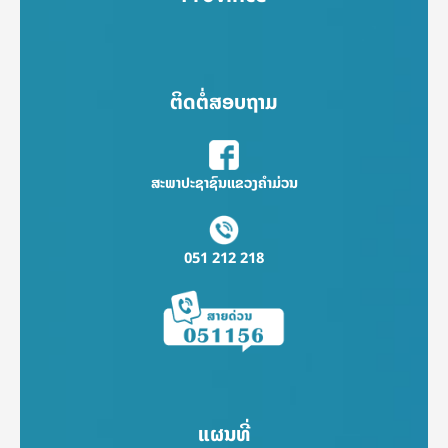
ຕິດຕໍ່ສອບຖາມ
ສະພາປະຊາຊົນແຂວງຄຳມ່ວນ
051 212 218
ແຜນທີ່