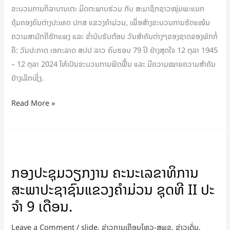
ຂະບວນການກິລາບານເຕະ ມິດຕະພາບຮ່ວມ ກັບ ສະມາຊິກຊາວໜຸ່ມພະແນກ
ຂະບວນການ
ຄຸ້ມຄອງຄົນຕ່າງປະເທດ ປກສ ແຂວງຄໍາມ່ວນ, ເພື່ອສ້າງຂະບວນການຮັດແໜ້ນ
ກິລາ
ຄວາມສາມັກຄີຮັກແພງ ແລະ ຂໍ່ານັບຮັບຕ້ອນ ວັນສຳຄັນຕ່າງໆຂອງຊາດຂອງພັກກໍ່
ບານເຕະ
ຄື: ວັນປະກາດ ເອກະລາດ ສປປ ລາວ ຄົບຮອບ 79 ປີ ຢ່າງສຸດໃຈ 12 ຕຸລາ 1945
– 12 ຕຸລາ 2024 ໃຫ້ເປັນຂະບວນການຟົດຟື້ນ ແລະ ມີຄວາມໝາຍຄວາມສຳຄັນ
ຢ່າງເລິກເຊິ່ງ.
Read More »
ກອງ
ປະຊຸມ
ກອງປະຊຸມວຽກງານ ຄະນະເລຂາທິການ
ວຽກງານ
ສະພາປະຊາຊົນແຂວງຄໍາມ່ວນ ຊຸດທີ II ປະ
ຄະນະ
ເລຂາທິການ
ຈໍາ 9 ເດືອນ.
ສະພາ
Leave a Comment
/
slide
,
ຂ່າວການເຄືອນໄຫວ-ສພຂ
,
ຂ່າວເດັ່ນ
,
ປະຊາຊົນ