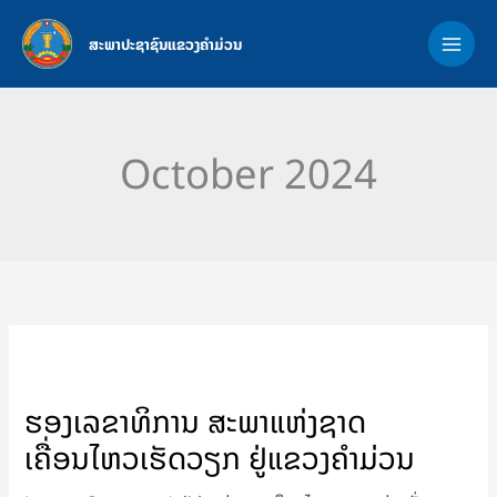
Skip
MAI
to
ສະພາປະຊາຊົນແຂວງຄຳມ່ວນ
ME
content
October 2024
ຮອງ
ເລຂາທິການ
ຮອງເລຂາທິການ ສະພາແຫ່ງຊາດ
ສະພາ
ເຄື່ອນໄຫວເຮັດວຽກ ຢູ່ແຂວງຄໍາມ່ວນ
ແຫ່ງຊາດ
ເຄື່ອນໄຫວ