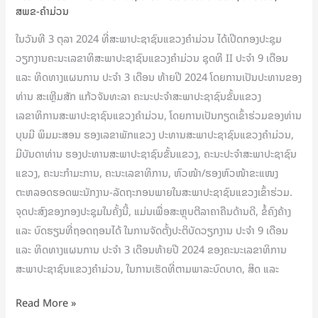
ສພຂ-ຄໍາມ່ວນ
ແຂວງ
ຄໍາ
ໃນວັນທີ 3 ຕຸລາ 2024 ທີ່ສະພາປະຊາຊົນແຂວງຄໍາມ່ວນ ໄດ້ເປີດກອງປະຊຸມ
ມ່ວນ
ວຽກງານຄະນະເລຂາທິສະພາປະຊາຊົນແຂວງຄໍາມ່ວນ ຊຸດທີ II ປະຈໍາ 9 ເດືອນ
ຊຸດ
ແລະ ທິດທາງແຜນການ ປະຈໍາ 3 ເດືອນ ທ້າຍປີ 2024 ໂດຍການເປັນປະທານຂອງ
ທີ
ທ່ານ ສະເຫຼີມສັກ ແກ້ວຈັນທະລາ ຄະນະປະຈໍາສະພາປະຊາຊົນຂັ້ນແຂວງ
II
ເລຂາທິການສະພາປະຊາຊົນແຂວງຄຳມ່ວນ, ໂດຍການເປັນກຽດເຂົ້າຮ່ວມຂອງທ່ານ
ປະ
ບຸນມີ ພິມມະສອນ ຮອງເລຂາພັກແຂວງ ປະທານສະພາປະຊາຊົນແຂວງຄໍາມ່ວນ,
ຈໍາ
ມີບັນດາທ່ານ ຮອງປະທານສະພາປະຊາຊົນຂັ້ນແຂວງ, ຄະນະປະຈໍາສະພາປະຊາຊົນ
9
ແຂວງ, ຄະນະກຳມະການ, ຄະນະເລຂາທິການ, ຫົວໜ້າ/ຮອງຫົວໜ້າຂະແໜງ
ເດືອນ.
ຕະຫລອດຮອດພະນັກງານ-ລັດຖະກອນພາຍໃນສະພາປະຊາຊົນແຂວງເຂົ້າຮ່ວມ.
ຈຸດປະສົງຂອງກອງປະຊຸມໃນຄັ້ງນີ້, ແມ່ນເພື່ອສະຫຼຸບຕີລາຄາຄືນດ້ານດີ, ຂໍ້ຄົງຄ້າງ
ແລະ ບົດຮຽນທີ່ຖອດຖອນໄດ້ ໃນການຈັດຕັ້ງປະຕິບັດວຽກງານ ປະຈໍາ 9 ເດືອນ
ແລະ ທິດທາງແຜນການ ປະຈໍາ 3 ເດືອນທ້າຍປີ 2024 ຂອງຄະນະເລຂາທິການ
ສະພາປະຊາຊົນແຂວງຄໍາມ່ວນ, ໃນການເຮັດທີ່ຕາມພາລະບົດບາດ, ສິດ ແລະ
Read More »