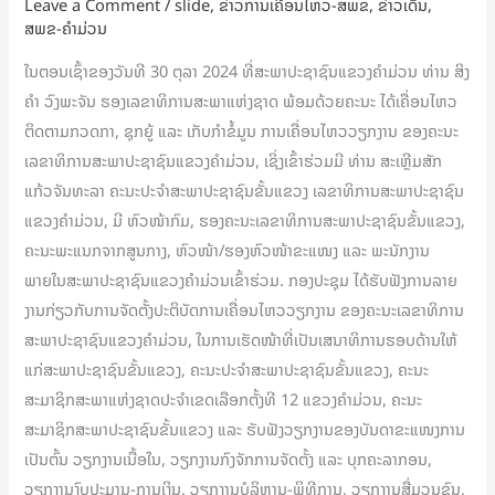
Leave a Comment
/
slide
,
ຂ່າວການເຄືອນໄຫວ-ສພຂ
,
ຂ່າວເດັ່ນ
,
ເຮັດ
ສພຂ-ຄໍາມ່ວນ
ວຽກ
ໃນຕອນເຊົ້າຂອງວັນທີ 30 ຕຸລາ 2024 ທີ່ສະພາປະຊາຊົນແຂວງຄໍາມ່ວນ ທ່ານ ສິງ
ຢູ່
ຄໍາ ວົງພະຈັນ ຮອງເລຂາທິການສະພາແຫ່ງຊາດ ພ້ອມດ້ວຍຄະນະ ໄດ້ເຄື່ອນໄຫວ
ແຂວງ
ຕິດຕາມກວດກາ, ຊຸກຍູ້ ແລະ ເກັບກຳຂໍ້ມູນ ການເຄື່ອນໄຫວວຽກງານ ຂອງຄະນະ
ຄໍາ
ເລຂາທິການສະພາປະຊາຊົນແຂວງຄໍາມ່ວນ, ເຊິ່ງເຂົ້າຮ່ວມມີ ທ່ານ ສະເຫຼີມສັກ
ມ່ວນ
ແກ້ວຈັນທະລາ ຄະນະປະຈໍາສະພາປະຊາຊົນຂັ້ນແຂວງ ເລຂາທິການສະພາປະຊາຊົນ
ແຂວງຄໍາມ່ວນ, ມີ ຫົວໜ້າກົມ, ຮອງຄະນະເລຂາທິການສະພາປະຊາຊົນຂັ້ນແຂວງ,
ຄະນະພະແນກຈາກສູນກາງ, ຫົວໜ້າ/ຮອງຫົວໜ້າຂະແໜງ ແລະ ພະນັກງານ
ພາຍໃນສະພາປະຊາຊົນແຂວງຄໍາມ່ວນເຂົ້າຮ່ວມ. ກອງປະຊຸມ ໄດ້ຮັບຟັງການລາຍ
ງານກ່ຽວກັບການຈັດຕັ້ງປະຕິບັດການເຄື່ອນໄຫວວຽກງານ ຂອງຄະນະເລຂາທິການ
ສະພາປະຊາຊົນແຂວງຄໍາມ່ວນ, ໃນການເຮັດໜ້າທີ່ເປັນເສນາທິການຮອບດ້ານໃຫ້
ແກ່ສະພາປະຊາຊົນຂັ້ນແຂວງ, ຄະນະປະຈໍາສະພາປະຊາຊົນຂັ້ນແຂວງ, ຄະນະ
ສະມາຊິກສະພາແຫ່ງຊາດປະຈໍາເຂດເລືອກຕັ້ງທີ 12 ແຂວງຄໍາມ່ວນ, ຄະນະ
ສະມາຊິກສະພາປະຊາຊົນຂັ້ນແຂວງ ແລະ ຮັບຟັງວຽກງານຂອງບັນດາຂະແໜງການ
ເປັນຕົ້ນ ວຽກງານເນື້ອໃນ, ວຽກງານກົງຈັກການຈັດຕັ້ງ ແລະ ບຸກຄະລາກອນ,
ວຽກງານງົບປະມານ-ການເງິນ, ວຽກງານບໍລິຫານ-ພິທີການ, ວຽກງານສື່ມວນຊົນ,