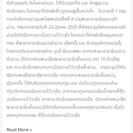
ຄົງຄ້າງຂອງຕົນ ໃນໄລຍະຜ່ານມາ, ວິທີປັບປຸງແກ້ໄຂ ແລະ ຍົກສູງຄວາມ
ຮັບຜິດຊອບ ໃນການປະຕິບັດໜ້າທີ່ວຽກງານສູງຂຶ້ນກວ່າເກົ່າ. ໃນວາລະທີ 7 ຂອງ
ການດຳເນີນກອງປະຊຸມສະໄໝສາມັນເທື່ອທີ 8 ຂອງສະພາປະຊາຊົນແຂວງຄຳ
ມ່ວນ, ຕອນບ່າຍຂອງວັນທີ 23 ມັງກອນ 2025 ທີ່ຫ້ອງປະຊຸມໃຫ່ຍຂອງແຂວງຄຳ
ມ່ວນໄດ້ດໍາເນີນການປະເມີນຄວາມໄວ້ວາງໃຈ ໃນການປະຕິບັດໜ້າທີ່ຂອງບຸກຄະລາ
ກອນ ທີ່ສະພາປະຊາຊົນແຂວງຄຳມ່ວນ ເລືອກຕັ້ງ ແລະ ຮັບຮອງເອົາການແຕ່ງຕັ້ງ
ໂດຍການເປັນປະທານຂອງທ່ານ ບຸນມີ ພິມມະສອນ ປະທານສະພາປະຊາຊົນແຂວງ
ຄຳມ່ວນ, ມີບັນດາທ່ານສະມາຊິກສະພາປະຊາຊົນຂັ້ນແຂວງ ຈາກ 10 ຕົວເມືອງ
ແລະ ຄະນະຮັບຜິດຊອບການປະເມີນຄວາມໄວ້ວາງໃຈເຂົ້າຮ່ວມ. ກອງປະຊຸມໄດ້ຮັບ
ຟັງການສະເໜີຈຸດປະສົງການປະເມີນ ຈາກປະທານສະພາປະຊາຊົນຂັ້ນແຂວງ,
ຫຼັງຈາກນັ້ນ ໄດ້ຮັບຟັງລາຍງານການກະກຽມ ແລະ ດໍາເນີນວຽກງານຮອບດ້ານ
ກ່ຽວກັບການປະເມີນຄວາມໄວ້ວາງໃຈ, ປະກາດລະບຽບການປະເມີນເປົ້າໝາຍທີ່ຖືກ
ປະເມີນຄວາມໄວ້ວາງໃຈ ຈາກຄະນະຮັບຜິດຊອບການປະເມີນ. ບັນດາທ່ານສະມາຊິກ
ສະພາປະຊາຊົນຂັ້ນແຂວງໄດ້ດຳເນີນການຕາມຂັ້ນຕອນຂອງການປ່ອນບັດ ເຊິ່ງເປົ່າ
ໝາຍບຸກຄະລາກອນ ທີ່ຖືກປະເມີນຄວາມໄວ້ວາງໃຈ
Read More »