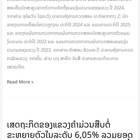
ແຂວງ
ສອບຄືນບົດສະຫຼຸບຂາດຕົວການຈັດຕັ້ງແຜນງົບປະມານຂອງແຂວງ ປີ 2024,
ເອົາໃຈ
ຈາກທ່ານ ອຸໄພວັນ ໄຊຍະວົງ ປະທານອົງການກວດສອບ ປະຈຳພາກກາງ 2; ບົດ
ໃສ່
ລາຍງານການເຄື່ອນໄຫວວຽກງານ ປະຈຳປີ 2024 ແລະ ແຜນການປະຈຳປີ 2025
ຕື່ມ
ແລະ ລາຍງານຜົນການກວດກາຕາມຜົນການກວດສອບບົດສະຫຼຸບຂາດຕົວແຜນ
ງົບປະມານ ປະຈຳປີ 2022 ແລະ ແຜນການກວດກາຕາມຜົນກວດສອບແຜນງົບ
ປະມານຂອງແຂວງ ປີ 2023, ຈາກທ່ານ ຄຳສອນ ອ້ວນທະວີ ປະທານອົງການກວດ
ກາລັດແຂວງ; ຈາກນັ້ນ, ທ່ານ ນາງ ສາທິດ ຈັນສີ ປະທານຄະນະກຳມະການ
ເສດຖະກິດ,
Read More »
ເສດຖະກິດ
ຂອງ
ເສດຖະກິດຂອງແຂວງຄໍາມ່ວນສືບຕໍ່
ແຂວງ
ຂະຫຍາຍຕົວໃນລະດັບ 6,05% ລວມຍອດ
ຄໍາ