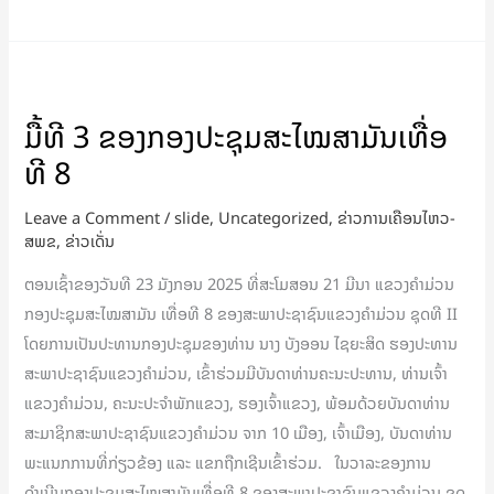
ມື້
ທີ
ມື້ທີ 3 ຂອງກອງປະຊຸມສະໄໝສາມັນເທື່ອ
3
ທີ 8
ຂອງ
ກອງ
Leave a Comment
/
slide
,
Uncategorized
,
ຂ່າວການເຄືອນໄຫວ-
ປະຊຸມ
ສພຂ
,
ຂ່າວເດັ່ນ
ສະໄໝ
ຕອນເຊົ້າຂອງວັນທີ 23 ມັງກອນ 2025 ທີ່ສະໂມສອນ 21 ມີນາ ແຂວງຄໍາມ່ວນ
ສາມັນ
ກອງປະຊຸມສະໄໝສາມັນ ເທື່ອທີ 8 ຂອງສະພາປະຊາຊົນແຂວງຄໍາມ່ວນ ຊຸດທີ II
ເທື່ອ
ໂດຍການເປັນປະທານກອງປະຊຸມຂອງທ່ານ ນາງ ບັງອອນ ໄຊຍະສິດ ຮອງປະທານ
ທີ
ສະພາປະຊາຊົນແຂວງຄໍາມ່ວນ, ເຂົ້າຮ່ວມມີບັນດາທ່ານຄະນະປະທານ, ທ່ານເຈົ້າ
8
ແຂວງຄຳມ່ວນ, ຄະນະປະຈໍາພັກແຂວງ, ຮອງເຈົ້າແຂວງ, ພ້ອມດ້ວຍບັນດາທ່ານ
ສະມາຊິກສະພາປະຊາຊົນແຂວງຄໍາມ່ວນ ຈາກ 10 ເມືອງ, ເຈົ້າເມືອງ, ບັນດາທ່ານ
ພະແນກການທີ່ກ່ຽວຂ້ອງ ແລະ ແຂກຖືກເຊີນເຂົ້າຮ່ວມ. ໃນວາລະຂອງການ
ດຳເນີນກອງປະຊຸມສະໄໝສາມັນເທື່ອທີ 8 ຂອງສະພາປະຊາຊົນແຂວງຄໍາມ່ວນ ຊຸດ