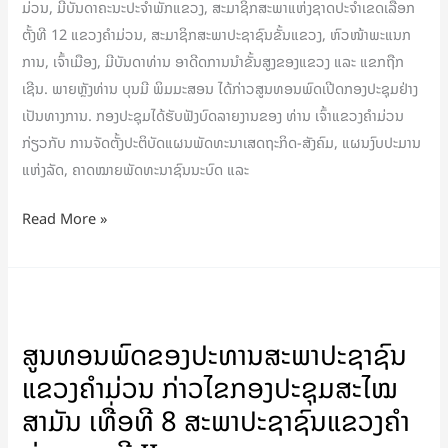
ທີ
ມ່ວນ, ມີບັນດາຄະນະປະຈຳພັກແຂວງ, ສະມາຊິກສະພາແຫ່ງຊາດປະຈຳເຂດເລືອກ
II
ຕັ້ງທີ 12 ແຂວງຄໍາມ່ວນ, ສະມາຊິກສະພາປະຊາຊົນຂັ້ນແຂວງ, ຫົວໜ້າພະແນກ
ໄຂ
ການ, ເຈົ້າເມືອງ, ມີບັນດາທ່ານ ອາດີດການນໍາຂັ້ນສູງຂອງແຂວງ ແລະ ແຂກຖືກ
ຂຶ້ນ
ເຊີນ. ພາຍຫຼັງທ່ານ ບຸນມີ ພິມມະສອນ ໄດ້ກ່າວສູນທອນພົດເປີດກອງປະຊຸມຢ່າງ
ຢ່າງ
ເປັນທາງການ. ກອງປະຊຸມໄດ້ຮັບຟັງບົດລາຍງານຂອງ ທ່ານ ເຈົ້າແຂວງຄຳມ່ວນ
ເປັນ
ກ່ຽວກັບ ການຈັດຕັ້ງປະຕິບັດແຜນພັດທະນາເສດຖະກິດ-ສັງຄົມ, ແຜນງົບປະມານ
ທາງການ
ແຫ່ງລັດ, ຄາດໝາຍພັດທະນາຊົນນະບົດ ແລະ
Read More »
ສູນທອນພົດ
ຂອງ
ສູນທອນພົດຂອງປະທານສະພາປະຊາຊົນ
ປະທານ
ແຂວງຄຳມ່ວນ ກ່າວໄຂກອງປະຊຸມສະໄໝ
ສະພາ
ປະຊາຊົນ
ສາມັນ ເທື່ອທີ 8 ສະພາປະຊາຊົນແຂວງຄຳ
ແຂວງ