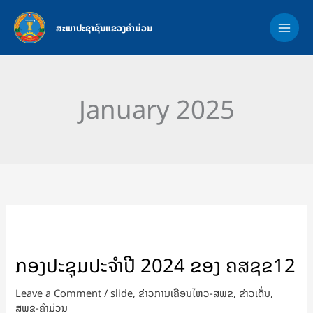
Skip
MAI
to
ສະພາປະຊາຊົນແຂວງຄຳມ່ວນ
ME
content
January 2025
ກອງ
ປະຊຸມ
ກອງປະຊຸມປະຈໍາປີ 2024 ຂອງ ຄສຊຂ12
ປະ
ຈໍາ
Leave a Comment
/
slide
,
ຂ່າວການເຄືອນໄຫວ-ສພຂ
,
ຂ່າວເດັ່ນ
,
ປີ
ສພຂ-ຄໍາມ່ວນ