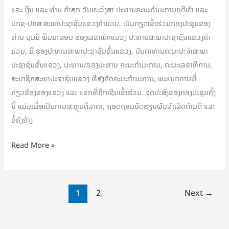
ປະຊາຊົນ
ແລະ ເງິນ ແລະ ທ່ານ ຄຳສຸກ ວັນທະວົງສາ ປະທານຄະນະກຳມະການຍຸຕິທຳ ແລະ
ແຂວງ
ປກຊ-ປກສ ສະພາປະຊາຊົນແຂວງຄຳມ່ວນ, ເປັນກຽດເຂົ້າຮ່ວມກອງປະຊຸມຂອງ
ຄຳ
ທ່ານ ບຸນມີ ພິມມະສອນ ຮອງເລຂາພັກແຂວງ ປະທານສະພາປະຊາຊົນແຂວງຄຳ
ມ່ວນ
ມ່ວນ, ມີ ຮອງປະທານສະພາປະຊາຊົນຂັ້ນແຂວງ, ບັນດາທ່ານຄະນະປະຈໍາສະພາ
ປະຊາຊົນຂັ້ນແຂວງ, ປະທານ/ຮອງປະທານ ຄະນະກໍາມະການ, ຄະນະເລຂາທິການ,
ສະມາຊິກສະພາປະຊາຊົນແຂວງ ທີ່ສັງກັດຄະນະກຳມະການ, ພະແນກການທີ່
ກ່ຽວຂ້ອງຂອງແຂວງ ແລະ ແຂກທີ່ຖືກເຊີນເຂົ້າຮ່ວມ. ຈຸດປະສົງຂອງກອງປະຊຸມຄັ້ງ
ນີ້ ແມ່ນເພື່ອເປັນການສະຫຼຸບຕີລາຄາ, ຖອດຖອນບົດຮຽນຜົນສຳເລັດດ້ານດີ ແລະ
ຂໍ້ຄົງຄ້າງ
Read More »
1
2
Next
→