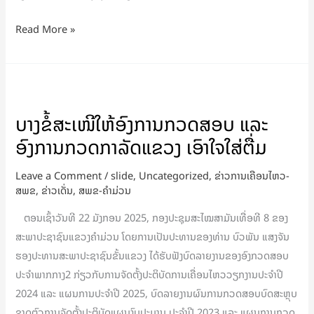
Read More »
ບາງ
ຂໍ້
ບາງຂໍ້ສະເໜີໃຫ້ອົງການກວດສອບ ແລະ
ສະເໜີ
ອົງການກວດກາລັດແຂວງ ເອົາໃຈໃສ່ຕື່ມ
ໃຫ້
ອົງການ
Leave a Comment
/
slide
,
Uncategorized
,
ຂ່າວການເຄືອນໄຫວ-
ກວດ
ສພຂ
,
ຂ່າວເດັ່ນ
,
ສພຂ-ຄໍາມ່ວນ
ສອບ
ຕອນເຊົ້າວັນທີ 22 ມັງກອນ 2025, ກອງປະຊຸມສະໄໝສາມັນເທື່ອທີ 8 ຂອງ
ແລະ
ສະພາປະຊາຊົນແຂວງຄຳມ່ວນ ໂດຍການເປັນປະທານຂອງທ່ານ ບົວພັນ ແສງຈັນ
ອົງການ
ຮອງປະທານສະພາປະຊາຊົນຂັ້ນແຂວງ ໄດ້ຮັບຟັງບົດລາຍງານຂອງອົງກວດສອບ
ກວດ
ປະຈຳພາກກາງ2 ກ່ຽວກັບການຈັດຕັ້ງປະຕິບັດການເຄື່ອນໄຫວວຽກງານປະຈຳປີ
ກາ
2024 ແລະ ແຜນການປະຈຳປີ 2025, ບົດລາຍງານຜົນການກວດສອບບົດສະຫຼຸບ
ລັດ
ຂາດຕົວການຈັດຕັ້ງປະຕິບັດແຜນງົບປະມານ ປະຈຳປີ 2023 ແລະ ແຜນການກວດ