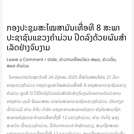
ກອງ
ປະຊຸມ
ກອງປະຊຸມສະໄໝສາມັນເທື່ອທີ 8 ສະພາ
ສະໄໝ
ປະຊາຊົນແຂວງຄຳມ່ວນ ປິດລົງດ້ວຍຜົນສໍາ
ສາມັນ
ເທື່ອ
ເລັດຢ່າງຈົບງາມ
ທີ
Leave a Comment
/
slide
,
ຂ່າວການເຄືອນໄຫວ-ສພຂ
,
ຂ່າວເດັ່ນ
,
8
ສພຂ-ຄໍາມ່ວນ
ສະພາ
ປະຊາຊົນ
ໃນຕອນບ່າຍວັນສຸກວັນທີ 24 ມັງກອນ 2025 ທີ່ສະໂມສອນໃຫ່ຍ 21 ມີນາ
ແຂວງ
ຂອງແຂວງຄຳມ່ວນ ກອງປະຊຸມສະໄໝສາມັນເທື່ອທີ 8 ຂອງສະພາປະຊາຊົນແຂວງ
ຄຳ
ຄຳມ່ວນ ຊຸດທີ II ໄດ້ປິດລົງດ້ວຍຜົນສຳເລັດຢ່າງຈົບງາມໂດຍການເປັນປະທານ
ມ່ວນ
ຂອງທ່ານ ບຸນມີ ພິມມະສອນ ປະທານສະພາປະຊາຊົນແຂວງຄໍາມ່ວນ, ເປັນກຽດ
ປິດ
ເຂົ້າຮ່ວມມີ ທ່ານ ຄໍາໃບ ດຳລັດ ຮອງປະທານສະພາແຫ່ງຊາດ ທັງເປັນສະມາຊິກ
ລົງ
ສະພາແຫ່ງຊາດປະຈຳເຂດເລືອກຕັ້ງທີ 12 ແຂວງຄໍາມ່ວນ, ທ່ານ ວັນໄຊ ພອງ
ດ້ວຍ
ສະຫວັນ ເຈົ້າແຂວງຄໍາມ່ວນ, ມີບັນດາຄະນະປະຈຳພັກແຂວງ, ສະມາຊິກສະພາ
ຜົນ
ແຫ່ງຊາດປະຈຳເຂດເລືອກຕັ້ງທີ 12 ແຂວງຄໍາມ່ວນ, ສະມາຊິກສະພາປະຊາຊົນຂັ້ນ