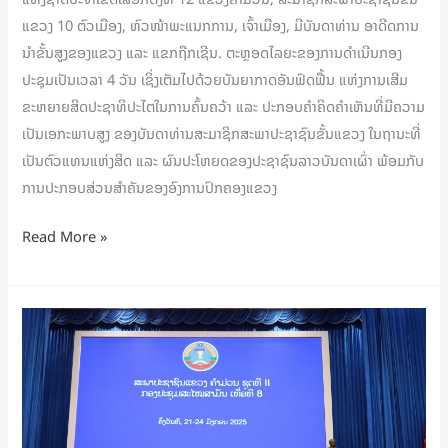
ສໍາ
ແຂວງ 10 ຕົວເມືອງ, ຫົວໜ້າພະແນກການ, ເຈົ້າເມືອງ, ມີບັນດາທ່ານ ອາດີດການ
ເລັດ
ນໍາຂັ້ນສູງຂອງແຂວງ ແລະ ແຂກຖືກເຊີນ. ຕະຫຼອດໄລຍະຂອງການດໍາເນີນກອງ
ຢ່າງ
ປະຊຸມເປັນເວລາ 4 ວັນ ເຊິ່ງເຕັມໄປດ້ວຍບັນຍາກາດອັນຟົດຟື້ນ ແຫ່ງການເສີມ
ຈົບ
ຂະຫຍາຍສິດປະຊາທິປະໄຕໃນການຄົ້ນຄວ້າ ແລະ ປະກອບຄໍາຄິດຄໍາເຫັນທີ່ມີຄວາມ
ງາມ
ເປັນເອກະພາບສູງ ຂອງບັນດາທ່ານສະມາຊິກສະພາປະຊາຊົນຂັ້ນແຂວງ ໃນຖານະທີ່
ເປັນຕົວແທນແຫ່ງສິດ ແລະ ຜົນປະໂຫຍດຂອງປະຊາຊົນລາວບັນດາເຜົ່າ ພ້ອມກັບ
ການປະກອບສ່ວນສໍາຄັນຂອງອົງການປົກຄອງແຂວງ
Read More »
ການ
ປະເມີນ
ຄວາມ
ໄວ້ວາງໃຈ
ໃນ