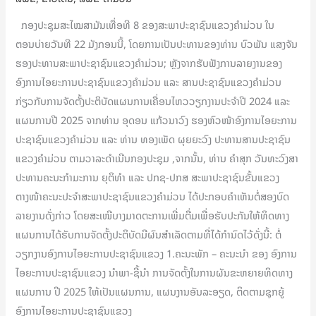
ຮັບປະກັນ
ແຜນການ
ກອງປະຊຸມສະໄໝສາມັນເທື່ອທີ 8 ຂອງສະພາປະຊາຊົນແຂວງຄຳມ່ວນ ໃນ
ຂອງ
ຕອນບ່າຍວັນທີ 22 ມັງກອນນີ້, ໂດຍການເປັນປະທານຂອງທ່ານ ບົວພັນ ແສງຈັນ
ໄອ
ຮອງປະທານສະພາປະຊາຊົນແຂວງຄຳມ່ວນ; ຫຼັງຈາກຮັບຟັງການລາຍງານຂອງ
ຍະ
ອົງການໄອຍະການປະຊາຊົນແຂວງຄຳມ່ວນ ແລະ ສານປະຊາຊົນແຂວງຄຳມ່ວນ
ການ
ກ່ຽວກັບການຈັດຕັ້ງປະຕິບັດແຜນການເຄື່ອນໄຫວວຽກງານປະຈຳປີ 2024 ແລະ
ແລະ
ແຜນການປີ 2025 ຈາກທ່ານ ອຸດອນ ແກ້ວນາວົງ ຮອງຫົວໜ້າອົງການໄອຍະການ
ສານ
ປະຊາຊົນແຂວງຄຳມ່ວນ ແລະ ທ່ານ ທອງເພັດ ຜຸຍຍະວົງ ປະທານສານປະຊາຊົນ
ມີ
ແຂວງຄຳມ່ວນ ຕາມວາລະດຳເນີນກອງປະຊຸມ ,ຈາກນັ້ນ, ທ່ານ ຄຳສຸກ ວັນທະວົງສາ
ຜົນສຳເລັດ
ປະທານຄະນະກຳມະການ ຍຸຕິທຳ ແລະ ປກຊ-ປກສ ສະພາປະຊາຊົນຂັ້ນແຂວງ
ຕາງໜ້າຄະນະປະຈໍາສະພາປະຊາຊົນແຂວງຄຳມ່ວນ ໄດ້ປະກອບຄຳເຫັນຕໍ່ສອງບົດ
ລາຍງານດັ່ງກ່າວ ໂດຍສະເໜີບາງມາດຕະການເພີ່ມຕື່ມເພື່ອຮັບປະກັນໃຫ້ທິດທາງ
ແຜນການໄດ້ຮັບການຈັດຕັ້ງປະຕິບັດມີຜົນສຳເລັດຕາມທີ່ໄດ້ກຳນົດໄວ້ດັ່ງນີ້: ຕໍ່
ວຽກງານອົງການໄອຍະການປະຊາຊົນແຂວງ 1.ຄະນະພັກ – ຄະນະນໍາ ຂອງ ອົງການ
ໄອຍະການປະຊາຊົນແຂວງ ນໍາພາ-ຊີ້ນໍາ ການຈັດຕັ້ງໃນການຜັນຂະຫຍາຍທິດທາງ
ແຜນການ ປີ 2025 ໃຫ້ເປັນແຜນການ, ແຜນງານອັນລະອຽດ, ຕິດຕາມຊຸກຍູ້
ອົງການໄອຍະການປະຊາຊົນແຂວງ