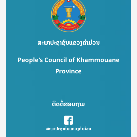
ສະພາປະຊາຊົນແຂວງຄຳມ່ວນ
People's Council of Khammouane
Province
ຕິດຕໍ່ສອບຖາມ
ສະພາປະຊາຊົນແຂວງຄຳມ່ວນ