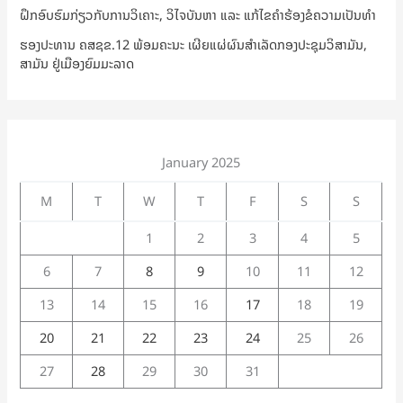
ຝຶກອົບຮົມກ່ຽວກັບການວິເຄາະ, ວິໄຈບັນຫາ ແລະ ແກ້ໄຂຄຳຮ້ອງຂໍຄວາມເປັນທຳ
ຮອງປະທານ ຄສຊຂ.12 ພ້ອມຄະນະ ເຜີຍແຜ່ຜົນສຳເລັດກອງປະຊຸມວິສາມັນ,
ສາມັນ ຢູ່ເມືອງຍົມມະລາດ
January 2025
M
T
W
T
F
S
S
1
2
3
4
5
6
7
8
9
10
11
12
13
14
15
16
17
18
19
20
21
22
23
24
25
26
27
28
29
30
31