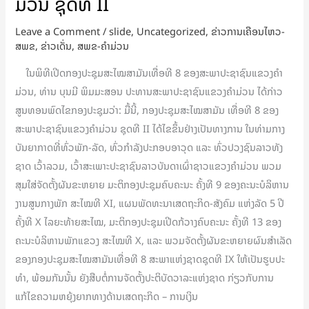
ມ່ວນ ຊຸດທີ II
ຄຳ
ມ່ວນ
Leave a Comment
/
slide
,
Uncategorized
,
ຂ່າວການເຄືອນໄຫວ-
ສພຂ
,
ຂ່າວເດັ່ນ
,
ສພຂ-ຄໍາມ່ວນ
ກ່າວ
ໄຂ
ໃນພິທີເປີດກອງປະຊຸມສະໄໝສາມັນເທື່ອທີ 8 ຂອງສະພາປະຊາຊົນແຂວງຄຳ
ກອງ
ມ່ວນ, ທ່ານ ບຸນມີ ພິມມະສອນ ປະທານສະພາປະຊາຊົນແຂວງຄຳມ່ວນ ໄດ້ກ່າວ
ປະຊຸມ
ສູນທອນພົດໄຂກອງປະຊຸມວ່າ: ມື້ນີ້, ກອງປະຊຸມສະໄໝສາມັນ ເທື່ອທີ 8 ຂອງ
ສະໄໝ
ສະພາປະຊາຊົນແຂວງຄຳມ່ວນ ຊຸດທີ II ໄດ້ໄຂຂຶ້ນຢ່າງເປັນທາງການ ໃນທ່າມກາງ
ສາມັນ
ບັນຍາກາດທີ່ທົ່ວພັກ-ລັດ, ທົ່ວກໍາລັງປະກອບອາວຸດ ແລະ ທົ່ວປວງຊົນລາວທັງ
ເທື່ອ
ຊາດ ເວົ້າລວມ, ເວົ້າສະເພາະປະຊາຊົນລາວບັນດາເຜົ່າຊາວແຂວງຄຳມ່ວນ ພວມ
ທີ
ສຸມໃສ່ຈັດຕັ້ງຜັນຂະຫຍາຍ ມະຕິກອງປະຊຸມຄົບຄະນະ ຄັ້ງທີ 9 ຂອງຄະນະບໍລິຫານ
8
ງານສູນກາງພັກ ສະໄໝທີ XI, ແຜນພັດທະນາເສດຖະກິດ-ສັງຄົມ ແຫ່ງລັດ 5 ປີ
ສະພາ
ຄັ້ງທີ X ໄລຍະທ້າຍສະໄໝ, ມະຕິກອງປະຊຸມເປີດກ້ວາງຄົບຄະນະ ຄັ້ງທີ 13 ຂອງ
ປະຊາຊົນ
ຄະນະບໍລິຫານພັກແຂວງ ສະໄໝທີ X, ແລະ ພວມຈັດຕັ້ງຜັນຂະຫຍາຍຜົນສໍາເລັດ
ແຂວງ
ຂອງກອງປະຊຸມສະໄໝສາມັນເທື່ອທີ 8 ສະພາແຫ່ງຊາດຊຸດທີ IX ໃຫ້ເປັນຮູບປະ
ຄຳ
ທໍາ, ພ້ອມກັນນັ້ນ ຍັງສືບຕໍ່ການຈັດຕັ້ງປະຕິບັດວາລະແຫ່ງຊາດ ກ່ຽວກັບການ
ມ່ວນ
ແກ້ໄຂຄວາມຫຍຸ້ງຍາກທາງດ້ານເສດຖະກິດ – ການເງິນ
ຊຸດ