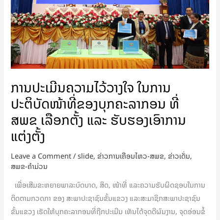
ການ
ປະຕິບັດ
ໜ້າທີ່
ຂອງ
ບຸກ
ຄະ
ການປະເມີນຄວາມໄວ້ວາງໃຈ ໃນການ
ລາ
ກອນ
ປະຕິບັດໜ້າທີ່ຂອງບຸກຄະລາກອນ ທີ່
ທີ່
ສພຂ ເລືອກຕັ້ງ ແລະ ຮັບຮອງເອົາການ
ສພຂ
ແຕ່ງຕັ້ງ
ເລືອກ
ຕັ້ງ
Leave a Comment
/
slide
,
ຂ່າວການເຄືອນໄຫວ-ສພຂ
,
ຂ່າວເດັ່ນ
,
ແລະ
ສພຂ-ຄໍາມ່ວນ
ຮັບຮອງ
ເພື່ອເສີມຂະຫຍາຍພາລະບົດບາດ, ສິດ, ໜ້າທີ່ ແລະຄວາມຮັບຜິດຊອບໃນການ
ເອົາ
ຕິດຕາມກວດກາ ຂອງ ສະພາປະຊາຊົນຂັ້ນແຂວງ ແລະສະມາຊິກສະພາປະຊາຊົນ
ການ
ຂັ້ນແຂວງ ເຮັດໃຫ້ບຸກຄະລາກອນທີ່ຖືກປະເມີນ ເຫັນໄດ້ຈຸດດີຜົນງານ, ຈຸດອ່ອນຂໍ້
ແຕ່ງຕັ້ງ