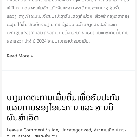
ທີ II ທ່ານ ດຣ ສະເຫຼີມສັກ ແກ້ວຈັນທະລາ ເລຂາທິການສະພາປະຊາຊົນຂັ້ນ
ແຂວງ, ຕາງໜ້າຄະນະປະຈໍາສະພາປະຊາຊົນແຂວງຄໍາມ່ວນ, ຫົວໜ້າກອງເລຂາກອງ
ປະຊຸມ ໄດ້ຂຶ້ນຜ່ານບົດລາຍງານ ການສັງລວມ ມະຕິ ຂອງຄະນະປະຈໍາສະພາ
ປະຊາຊົນແຂວງຄໍາມ່ວນ ກ່ຽວກັບການພິຈາລະນາ ຮັບຮອງ ບັນຫາສໍາຄັນພື້ນຖານ
ຂອງແຂວງ ປະຈໍາປີ 2024 ໂດຍຜ່ານກອງປະຊຸມສາມັນ,
Read More »
ບາງ
ມາດ
ບາງມາດຕະການເພີ່ມຕື່ມເພື່ອຮັບປະກັນ
ຕະ
ແຜນການຂອງໄອຍະການ ແລະ ສານມີ
ການ
ເພີ່ມ
ຜົນສຳເລັດ
ຕື່ມ
Leave a Comment
/
slide
,
Uncategorized
,
ຂ່າວການເຄືອນໄຫວ-
ເພື່ອ
ສພຂ
,
ຂ່າວເດັ່ນ
,
ສພຂ-ຄໍາມ່ວນ