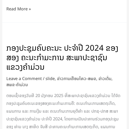
ທີ
Read More »
II
ກອງ
ປະຊຸມ
ກອງປະຊຸມຄົບຄະນະ ປະຈໍາປີ 2024 ຂອງ
ຄົບ
ສອງ ຄະນະກຳມະການ ສະພາປະຊາຊົນ
ຄະນະ
ປະ
ແຂວງຄຳມ່ວນ
ຈໍາ
Leave a Comment
/
slide
,
ຂ່າວການເຄືອນໄຫວ-ສພຂ
,
ຂ່າວເດັ່ນ
,
ປີ
ສພຂ-ຄໍາມ່ວນ
2024
ຂອງ
ຕອນເຊົ້າຂອງວັນທີ 20 ມັງກອນ 2025 ທີ່ສະພາປະຊາຊົນແຂວງຄຳມ່ວນ ໄດ້ຈັດ
ສອງ
ກອງປະຊຸມຄົບຄະນະຂອງສອງຄະນະກຳມະການຄື: ຄະນະກຳມະການເສດຖະກິດ,
ຄະນະ
ແຜນການ ແລະ ການເງິນ ແລະ ຄະນະກຳມະການຍຸຕິທຳ ແລະ ປກຊ-ປກສ ສະພາ
ກຳມະການ
ປະຊາຊົນແຂວງຄຳມ່ວນ ປະຈຳປີ 2024, ໂດຍການເປັນປະທານຮ່ວມກອງປະຊຸມ
ສະພາ
ຂອງ ທ່ານ ນາງ ສາທິດ ຈັນສີ ປະທານຄະນະກຳມະການເສດຖະກິດ, ແຜນການ