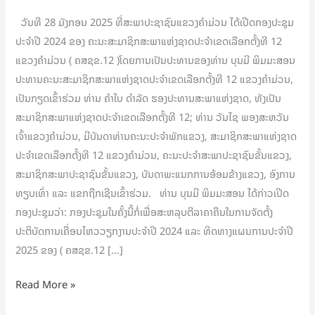
2024
ວັນທີ 28 ມັງກອນ 2025 ທີ່ສະພາປະຊາຊົນແຂວງຄຳມ່ວນ ໄດ້ເປີດກອງປະຊຸມ
ຂອງ
ປະຈໍາປີ 2024 ຂອງ ຄະນະສະມາຊິກສະພາແຫ່ງຊາດປະຈໍາເຂດເລືອກຕັ້ງທີ 12
ຄສຊຂ12
ແຂວງຄໍາມ່ວນ ( ຄສຊຂ.12 )ໂດຍການເປັນປະທານຂອງທ່ານ ບຸນມີ ພິມມະສອນ
ປະທານຄະນະສະມາຊິກສະພາແຫ່ງຊາດປະຈໍາເຂດເລືອກຕັ້ງທີ 12 ແຂວງຄໍາມ່ວນ,
ເປັນກຽດເຂົ້າຮ່ວມ ທ່ານ ຄໍາໃບ ດໍາລັດ ຮອງປະທານສະພາແຫ່ງຊາດ, ທັງເປັນ
ສະມາຊິກສະພາແຫ່ງຊາດປະຈໍາເຂດເລືອກຕັ້ງທີ 12; ທ່ານ ວັນໄຊ ພອງສະຫວັນ
ເຈົ້າແຂວງຄໍາມ່ວນ, ມີບັນດາທ່ານຄະນະປະຈໍາພັກແຂວງ, ສະມາຊິກສະພາແຫ່ງຊາດ
ປະຈໍາເຂດເລືອກຕັ້ງທີ 12 ແຂວງຄໍາມ່ວນ, ຄະນະປະຈໍາສະພາປະຊາຊົນຂັ້ນແຂວງ,
ສະມາຊິກສະພາປະຊາຊົນຂັ້ນແຂວງ, ບັນດາພະແນກການອ້ອມຂ້າງແຂວງ, ອົງການ
ທຽບເທົ່າ ແລະ ແຂກຖືກເຊີນເຂົ້າຮ່ວມ. ທ່ານ ບຸນມີ ພິມມະສອນ ໄດ້ກ່າວເປີດ
ກອງປະຊຸມວ່າ: ກອງປະຊຸມໃນຄັ້ງນີ້ກໍ່ເພື່ອສະຫລຸບຕີລາຄາຄືນໃນການຈັດຕັ້ງ
ປະຕິບັດການເຄື່ອນໄຫວວຽກງານປະຈໍາປີ 2024 ແລະ ທິດທາງແຜນການປະຈໍາປີ
2025 ຂອງ ( ຄສຊຂ.12 […]
Read More »