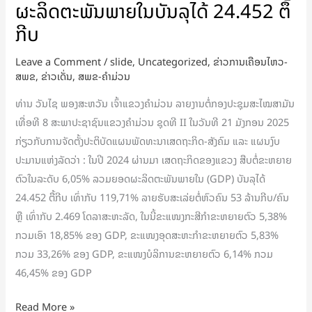
ມ່ວນ
ຜະລິດຕະພັນພາຍໃນບັນລຸໄດ້ 24.452 ຕຶ້
ສືບ
ກີບ
ຕໍ່
ຂະຫຍາຍ
Leave a Comment
/
slide
,
Uncategorized
,
ຂ່າວການເຄືອນໄຫວ-
ສພຂ
,
ຂ່າວເດັ່ນ
,
ສພຂ-ຄໍາມ່ວນ
ຕົວ
ໃນ
ທ່ານ ວັນໄຊ ພອງສະຫວັນ ເຈົ້າແຂວງຄໍາມ່ວນ ລາຍງານຕໍ່ກອງປະຊຸມສະໄໝສາມັນ
ລະດັບ
ເທື່ອທີ 8 ສະພາປະຊາຊົນແຂວງຄໍາມ່ວນ ຊຸດທີ II ໃນວັນທີ 21 ມັງກອນ 2025
6,05%
ກ່ຽວກັບການຈັດຕັ້ງປະຕິບັດແຜນພັດທະນາເສດຖະກິດ-ສັງຄົມ ແລະ ແຜນງົບ
ລວມ
ປະມານແຫ່ງລັດວ່າ : ໃນປີ 2024 ຜ່ານມາ ເສດຖະກິດຂອງແຂວງ ສືບຕໍ່ຂະຫຍາຍ
ຍອດ
ຕົວໃນລະດັບ 6,05% ລວມຍອດຜະລິດຕະພັນພາຍໃນ (GDP) ບັນລຸໄດ້
ຜະລິດຕະພັນ
24.452 ຕື້ກີບ ເທົ່າກັບ 119,71% ລາຍຮັບສະເລ່ຍຕໍ່ຫົວຄົນ 53 ລ້ານກີບ/ຄົນ
ພາຍໃນ
ຫຼື ເທົ່າກັບ 2.469 ໂດລາສະຫະລັດ, ໃນນີ້ຂະແໜງກະສີກໍາຂະຫຍາຍຕົວ 5,38%
ບັນລຸ
ກວມເອົາ 18,85% ຂອງ GDP, ຂະແໜງອຸດສະຫະກໍາຂະຫຍາຍຕົວ 5,83%
ໄດ້
ກວມ 33,26% ຂອງ GDP, ຂະແໜງບໍລິການຂະຫຍາຍຕົວ 6,14% ກວມ
24.452
46,45% ຂອງ GDP
ຕຶ້
ກີບ
Read More »