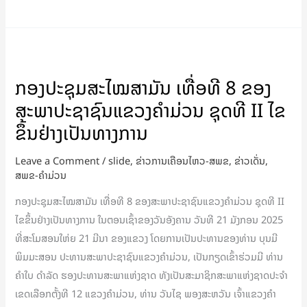
ກອງ
ປະຊຸມ
ກອງປະຊຸມສະໄໝສາມັນ ເທື່ອທີ 8 ຂອງ
ສະໄໝ
ສະພາປະຊາຊົນແຂວງຄໍາມ່ວນ ຊຸດທີ II ໄຂ
ສາມັນ
ເທື່ອ
ຂຶ້ນຢ່າງເປັນທາງການ
ທີ
Leave a Comment
/
slide
,
ຂ່າວການເຄືອນໄຫວ-ສພຂ
,
ຂ່າວເດັ່ນ
,
8
ສພຂ-ຄໍາມ່ວນ
ຂອງ
ສະພາ
ກອງປະຊຸມສະໄໝສາມັນ ເທື່ອທີ 8 ຂອງສະພາປະຊາຊົນແຂວງຄໍາມ່ວນ ຊຸດທີ II
ປະຊາຊົນ
ໄຂຂຶ້ນຢ່າງເປັນທາງການ ໃນຕອນເຊົ້າຂອງວັນອັງຄານ ວັນທີ 21 ມັງກອນ 2025
ແຂວງ
ທີ່ສະໂມສອນໃຫ່ຍ 21 ມີນາ ຂອງແຂວງ ໂດຍການເປັນປະທານຂອງທ່ານ ບຸນມີ
ຄໍາ
ພິມມະສອນ ປະທານສະພາປະຊາຊົນແຂວງຄໍາມ່ວນ, ເປັນກຽດເຂົ້າຮ່ວມມີ ທ່ານ
ມ່ວນ
ຄໍາໃບ ດຳລັດ ຮອງປະທານສະພາແຫ່ງຊາດ ທັງເປັນສະມາຊິກສະພາແຫ່ງຊາດປະຈຳ
ຊຸດ
ເຂດເລືອກຕັ້ງທີ 12 ແຂວງຄໍາມ່ວນ, ທ່ານ ວັນໄຊ ພອງສະຫວັນ ເຈົ້າແຂວງຄໍາ