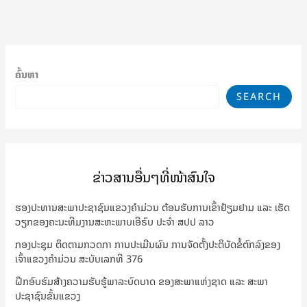
ຄົ້ນຫາ
SEARCH
ຂ່າວສານອື່ນໆທີ່ໜ້າສົນໃຈ
ຮອງປະທານສະພາປະຊາຊົນແຂວງຄຳມ່ວນ ຕ້ອນຮັບການເຂົ້າຢ້ຽມຢາມ ແລະ ເຮັດ
ວຽກຂອງຄະນະທີມງານສະຫະພາບເອີຣົບ ປະຈຳ ສປປ ລາວ
ກອງປະຊຸມ ຕິດຕາມກວດກາ ການປະເມີນຜົນ ການຈັດຕັ້ງປະຕິບັດຂໍ້ຕົກລົງຂອງ
ເຈົ້າແຂວງຄຳມ່ວນ ສະບັບເລກທີ 376
ຝຶກອົບຮົມສ້າງຄວາມຮັບຮູ້ພາລະບົດບາດ ຂອງສະພາແຫ່ງຊາດ ແລະ ສະພາ
ປະຊາຊົນຂັ້ນແຂວງ