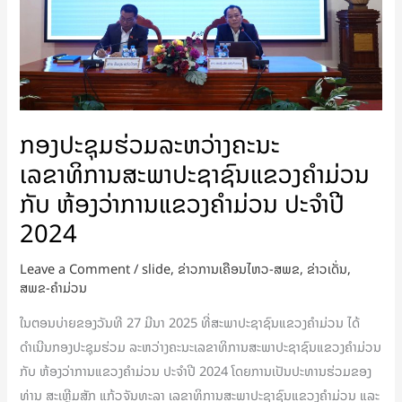
ເລຂາທິການ
ສະພາ
ປະຊາຊົນ
ແຂວງ
ຄຳ
ມ່ວນ
ກອງປະຊຸມຮ່ວມລະຫວ່າງຄະນະ
ກັບ
ເລຂາທິການສະພາປະຊາຊົນແຂວງຄຳມ່ວນ
ຫ້ອງ
ກັບ ຫ້ອງວ່າການແຂວງຄຳມ່ວນ ປະຈຳປີ
ວ່າ
2024
ການ
ແຂວງ
Leave a Comment
/
slide
,
ຂ່າວການເຄືອນໄຫວ-ສພຂ
,
ຂ່າວເດັ່ນ
,
ຄຳ
ສພຂ-ຄໍາມ່ວນ
ມ່ວນ
ໃນຕອນບ່າຍຂອງວັນທີ 27 ມີນາ 2025 ທີ່ສະພາປະຊາຊົນແຂວງຄຳມ່ວນ ໄດ້
ປະຈຳປີ
ດຳເນີນກອງປະຊຸມຮ່ວມ ລະຫວ່າງຄະນະເລຂາທິການສະພາປະຊາຊົນແຂວງຄຳມ່ວນ
2024
ກັບ ຫ້ອງວ່າການແຂວງຄຳມ່ວນ ປະຈຳປີ 2024 ໂດຍການເປັນປະທານຮ່ວມຂອງ
ທ່ານ ສະເຫຼີມສັກ ແກ້ວຈັນທະລາ ເລຂາທິການສະພາປະຊາຊົນແຂວງຄຳມ່ວນ ແລະ