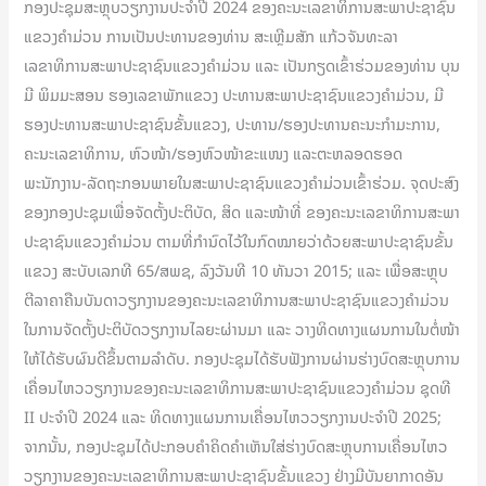
ກອງປະຊຸມສະຫຼຸບວຽກງານປະຈຳປີ 2024 ຂອງຄະນະເລຂາທິການສະພາປະຊາຊົນ
ແຂວງຄຳມ່ວນ ການເປັນປະທານຂອງທ່ານ ສະເຫຼີມສັກ ແກ້ວຈັນທະລາ
ເລຂາທິການສະພາປະຊາຊົນແຂວງຄຳມ່ວນ ແລະ ເປັນກຽດເຂົ້າຮ່ວມຂອງທ່ານ ບຸນ
ມີ ພິມມະສອນ ຮອງເລຂາພັກແຂວງ ປະທານສະພາປະຊາຊົນແຂວງຄຳມ່ວນ, ມີ
ຮອງປະທານສະພາປະຊາຊົນຂັ້ນແຂວງ, ປະທານ/ຮອງປະທານຄະນະກຳມະການ,
ຄະນະເລຂາທິການ,​ ຫົວໜ້າ/ຮອງຫົວໜ້າຂະແໜງ ແລະຕະຫລອດຮອດ
ພະນັກງານ-ລັດຖະກອນພາຍໃນສະພາປະຊາຊົນແຂວງຄໍາມ່ວນເຂົ້າຮ່ວມ. ຈຸດປະສົງ
ຂອງກອງປະຊຸມເພື່ອຈັດຕັ້ງປະຕິບັດ, ສິດ ແລະໜ້າທີ່ ຂອງຄະນະເລຂາທິການສະພາ
ປະຊາຊົນແຂວງຄຳມ່ວນ ຕາມທີ່ກຳນົດໄວ້ໃນກົດໝາຍວ່າດ້ວຍສະພາປະຊາຊົນຂັ້ນ
ແຂວງ ສະບັບເລກທີ 65/ສພຊ, ລົງວັນທີ 10 ທັນວາ 2015; ແລະ ເພື່ອສະຫຼຸບ
ຕີລາຄາຄືນບັນດາວຽກງານຂອງຄະນະເລຂາທິການສະພາປະຊາຊົນແຂວງຄຳມ່ວນ
ໃນການຈັດຕັ້ງປະຕິບັດວຽກງານໄລຍະຜ່ານມາ ແລະ ວາງທິດທາງແຜນການໃນຕໍ່ໜ້າ
ໃຫ້ໄດ້ຮັບຜົນດີຂຶ້ນຕາມລຳດັບ. ກອງປະຊຸມໄດ້ຮັບຟັງການຜ່ານຮ່າງບົດສະຫຼຸບການ
ເຄື່ອນໄຫວວຽກງານຂອງຄະນະເລຂາທິການສະພາປະຊາຊົນແຂວງຄໍາມ່ວນ ຊຸດທີ
II ປະຈຳປີ 2024 ແລະ ທິດທາງແຜນການເຄື່ອນໄຫວວຽກງານປະຈຳປີ 2025;
ຈາກນັ້ນ, ກອງປະຊຸມໄດ້ປະກອບຄໍາຄິດຄໍາເຫັນໃສ່ຮ່າງບົດສະຫຼຸບການເຄື່ອນໄຫວ
ວຽກງານຂອງຄະນະເລຂາທິການສະພາປະຊາຊົນຂັ້ນແຂວງ ຢ່າງມີບັນຍາກາດອັນ