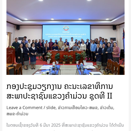
ກອງ
ປະຊຸມ
ວຽກງານ
ຄະນະ
ເລຂາທິການ
ສະພາ
ປະຊາຊົນ
ແຂວງ
ຄຳ
ມ່ວນ
ຊຸດ
ກອງປະຊຸມວຽກງານ ຄະນະເລຂາທິການ
ທີ
ສະພາປະຊາຊົນແຂວງຄຳມ່ວນ ຊຸດທີ II
II
Leave a Comment
/
slide
,
ຂ່າວການເຄືອນໄຫວ-ສພຂ
,
ຂ່າວເດັ່ນ
,
ສພຂ-ຄໍາມ່ວນ
ໃນຕອນເຊົ້າຂອງວັນທີ 6 ມີນາ 2025 ທີ່ສະພາປະຊາຊົນແຂວງຄຳມ່ວນ ໄດ້ດຳເນີນ