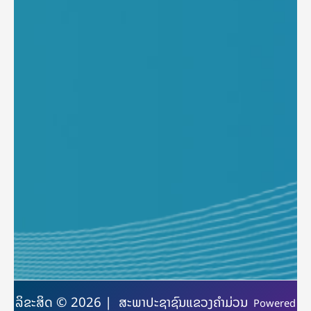
ລິຂະສິດ © 2026 | ສະພາປະຊາຊົນແຂວງຄຳມ່ວນ
Powered