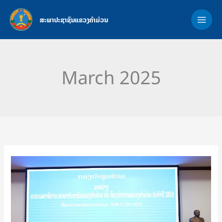
Skip
MAI
to
ສະພາປະຊາຊົນແຂວງຄຳມ່ວນ
ME
content
March 2025
ກອງ
ປະຊຸມ
ຮ່ວມ
ລະຫວ່າງ
ຄະນະ