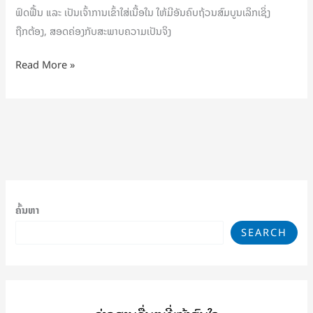
ຟົດຟື້ນ ແລະ ເປັນເຈົ້າການເຂົ້າໃສ່ເນື້ອໃນ ໃຫ້ມີອັນຄົບຖ້ວນສົມບູນເລິກເຊິ່ງ
ຖືກຕ້ອງ, ສອດຄ່ອງກັບສະພາບຄວາມເປັນຈິງ
Read More »
ຄົ້ນຫາ
SEARCH