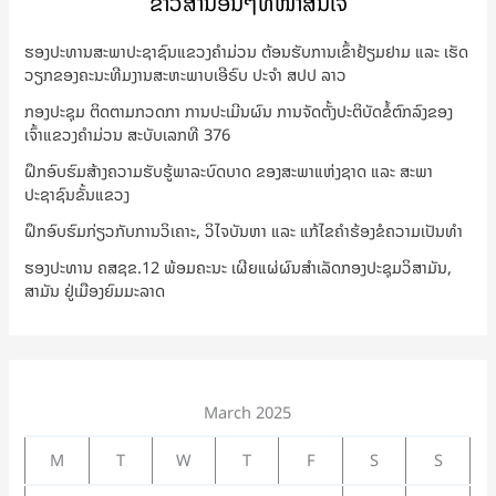
ຂ່າວສານອື່ນໆທີ່ໜ້າສົນໃຈ
ຮອງປະທານສະພາປະຊາຊົນແຂວງຄຳມ່ວນ ຕ້ອນຮັບການເຂົ້າຢ້ຽມຢາມ ແລະ ເຮັດ
ວຽກຂອງຄະນະທີມງານສະຫະພາບເອີຣົບ ປະຈຳ ສປປ ລາວ
ກອງປະຊຸມ ຕິດຕາມກວດກາ ການປະເມີນຜົນ ການຈັດຕັ້ງປະຕິບັດຂໍ້ຕົກລົງຂອງ
ເຈົ້າແຂວງຄຳມ່ວນ ສະບັບເລກທີ 376
ຝຶກອົບຮົມສ້າງຄວາມຮັບຮູ້ພາລະບົດບາດ ຂອງສະພາແຫ່ງຊາດ ແລະ ສະພາ
ປະຊາຊົນຂັ້ນແຂວງ
ຝຶກອົບຮົມກ່ຽວກັບການວິເຄາະ, ວິໄຈບັນຫາ ແລະ ແກ້ໄຂຄຳຮ້ອງຂໍຄວາມເປັນທຳ
ຮອງປະທານ ຄສຊຂ.12 ພ້ອມຄະນະ ເຜີຍແຜ່ຜົນສຳເລັດກອງປະຊຸມວິສາມັນ,
ສາມັນ ຢູ່ເມືອງຍົມມະລາດ
March 2025
M
T
W
T
F
S
S