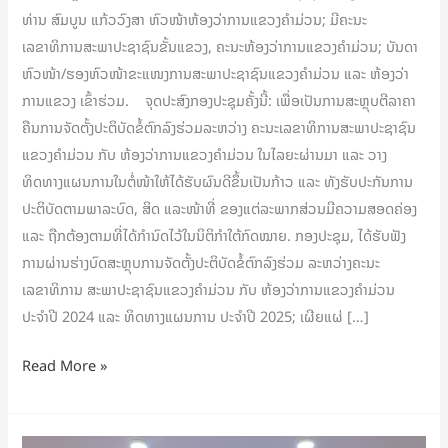
ທ່ານ ສົມບູນ ແກ້ວວົງສາ ຫົວໜ້າຫ້ອງວ່າການແຂວງຄຳມ່ວນ; ມີຄະນະ
ເລຂາທິການສະພາປະຊາຊົນຂັ້ນແຂວງ, ຄະນະຫ້ອງວ່າການແຂວງຄຳມ່ວນ; ບັນດາ
ຫົວໜ້າ/ຮອງຫົວໜ້າຂະແໜງການສະພາປະຊາຊົນແຂວງຄຳມ່ວນ ແລະ ຫ້ອງວ່າ
ການແຂວງ ເຂົ້າຮ່ວມ. ຈຸດປະສົງກອງປະຊຸມຄັ້ງນີ້: ເພື່ອເປັນການສະຫຼຸບຕີລາຄາ
ຄືນການຈັດຕັ້ງປະຕິບັດຂໍ້ຕົກລົງຮ່ວມລະຫວ່າງ ຄະນະເລຂາທິການສະພາປະຊາຊົນ
ແຂວງຄຳມ່ວນ ກັບ ຫ້ອງວ່າການແຂວງຄຳມ່ວນ ໃນໄລຍະຜ່ານມາ ແລະ ວາງ
ທິດທາງແຜນການໃນຕໍ່ໜ້າໃຫ້ໄດ້ຮັບຜົນດີຂຶ້ນເປັນກ້າວ ແລະ ທັງຮັບປະກັນການ
ປະຕິບັດຕາມພາລະບົດ, ສິດ ແລະໜ້າທີ່ ຂອງແຕ່ລະພາກສ່ວນມີຄວາມສອດຄ່ອງ
ແລະ ຖືກຕ້ອງຕາມທີ່ໄດ້ກຳນົດໄວ້ໃນນິຕິກຳໃຕ້ກົດໝາຍ. ກອງປະຊຸມ, ໄດ້ຮັບຟັງ
ການຜ່ານຮ່າງບົດສະຫຼຸບການຈັດຕັ້ງປະຕິບັດຂໍ້ຕົກລົງຮ່ວມ ລະຫວ່າງຄະນະ
ເລຂາທິການ ສະພາປະຊາຊົນແຂວງຄຳມ່ວນ ກັບ ຫ້ອງວ່າການແຂວງຄຳມ່ວນ
ປະຈຳປີ 2024 ແລະ ທິດທາງແຜນການ ປະຈຳປີ 2025; ເຜີຍແຜ່ […]
Read More »