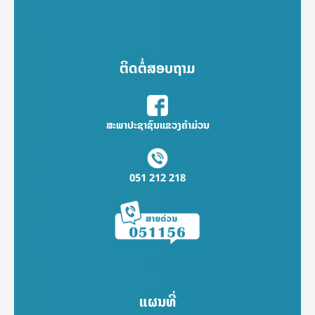
ຕິດຕໍ່ສອບຖາມ
ສະພາປະຊາຊົນແຂວງຄຳມ່ວນ
051 212 218
ແຜນທີ່