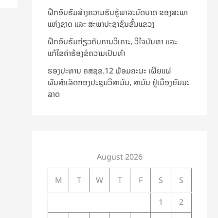
ຝຶກອົບຮົມສ້າງຄວາມຮັບຮູ້ພາລະບົດບາດ ຂອງສະພາ
ແຫ່ງຊາດ ແລະ ສະພາປະຊາຊົນຂັ້ນແຂວງ
ຝຶກອົບຮົມກ່ຽວກັບການວິເຄາະ, ວິໄຈບັນຫາ ແລະ
ແກ້ໄຂຄຳຮ້ອງຂໍຄວາມເປັນທຳ
ຮອງປະທານ ຄສຊຂ.12 ພ້ອມຄະນະ ເຜີຍແຜ່
ຜົນສຳເລັດກອງປະຊຸມວິສາມັນ, ສາມັນ ຢູ່ເມືອງຍົມມະ
ລາດ
August 2026
M
T
W
T
F
S
S
1
2