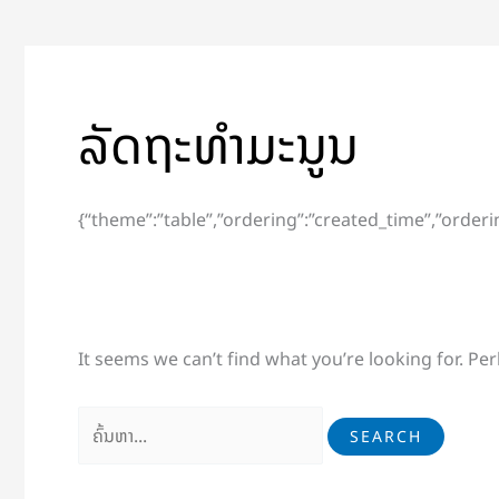
ລັດຖະທຳມະນູນ
{“theme”:”table”,”ordering”:”created_time”,”orderi
It seems we can’t find what you’re looking for. Pe
Search
for: