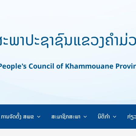
ະພາປະຊາຊົນແຂວງຄຳມ່
ople's Council of Khammouane Provi
ການຈັດຕັ້ງ ສພຂ
ສະມາຊິກສະພາ
ນິຕິກຳ
ກ່ຽ