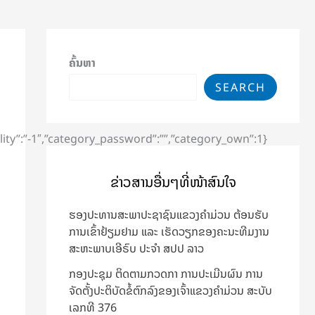
ຄົ້ນຫາ
SEARCH
lity”:”-1″,”category_password”:””,”category_own”:1}
ຂ່າວສານອື່ນໆທີ່ໜ້າສົນໃຈ
ຮອງປະທານສະພາປະຊາຊົນແຂວງຄຳມ່ວນ ຕ້ອນຮັບ
ການເຂົ້າຢ້ຽມຢາມ ແລະ ເຮັດວຽກຂອງຄະນະທີມງານ
ສະຫະພາບເອີຣົບ ປະຈຳ ສປປ ລາວ
ກອງປະຊຸມ ຕິດຕາມກວດກາ ການປະເມີນຜົນ ການ
ຈັດຕັ້ງປະຕິບັດຂໍ້ຕົກລົງຂອງເຈົ້າແຂວງຄຳມ່ວນ ສະບັບ
ເລກທີ 376