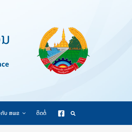
ວນ
nce
ວກັບ ສພຂ
ຕິດຕໍ່