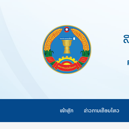
Skip
to
content
ສ
Pe
ໜ້າຫຼັກ
ຂ່າວການເຄືອນໄຫວ