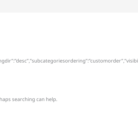
ngdir”:”desc”,”subcategoriesordering”:”customorder”,”visibi
rhaps searching can help.